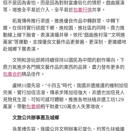
但不是因為害怕，而是因為對財富庸俗化的憤怒。戲曲展演
等，增進全平易近介入、全平易近
包養行情
共享。
拓寬傳佈推行渠道，推進優良作品中轉群眾、中轉下
層。在保持實行送戲下鄉、進校園、進社區的同時，鼎力推
動線上線下融會、表演演播并舉。依托“戲曲進村落”“文明進
萬家”等運動，支撐優良文藝作品更普遍、更深刻、更連續地
赴城鄉下層表演。
文明和游玩部將持續保持以國民為中間的創作導向，下
鼎力氣進步各門類文藝作品的東西的品質，盡力發布更多的
包養合約
精品佳作。
盧映川還先容，“十四五”時代，我國非遺維護的機制加倍
完美，實行加倍活潑，傳承步隊加倍強大，非遺也加倍見人
見物見生涯、可知可感可體驗。推進各地扶植非遺工坊1.29
萬家，帶動
包養網
相干財產120萬余人失業增收。
文旅公共辦事惠及城鄉
孫業禮先容，我國公共文明辦事尺度化、均等化扶植連