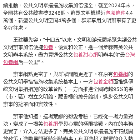
續推動，公共文明舉措措施收集加倍健全，截至2024年末，
全國共有公共藏書樓3248個、群眾文明機構近
包養條件
4.4
萬個、新型公共文明空間4萬多個，群眾享用文明辦事有了更
多好往處。
王建華先容，“十四五”以來，文明和游玩體系聚焦讓公共
文明辦事加倍便捷
包養
、優質和公正，進一個步驟完美公共
文明辦事系統，盡力買通公共文
包養甜心網
明辦事的“最
台灣
包養網
后一公里”。
辦事網點更密了，與群眾間隔更近了。在原有
包養網
的
公共文明舉措措施收集系統基本上，一方
包養金額
面推進傳
統文明舉措措施的改革晉陞；一方面推進全國跨越95%的縣
（市、區）樹立文明館、藏書樓的總分館制，進步公共文明
辦事的籠罩面和實效性。
辦事他知道，這場荒謬的戀愛考驗，已經從一場力量對
決，變成了一場美
包養網
學與心靈的極限挑戰。內在的事務
更實了，介入方法更多了。完美公共文明舉措措施不花錢開
放政策，激勵展開延時錯時辦事，有用激起了群眾的介入熱