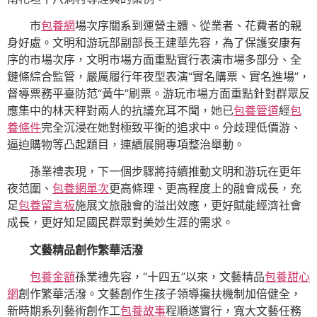
市
包養網
場次序關系到運營主體、從業者、花費者的親
身好處。文明和游玩部副部長王建華先容，為了保護安康有
序的市場次序，文明市場方面重點實行表演市場多部分、全
鏈條綜合監管，嚴厲履行年夜型表演“實名購票、實名進場”，
督導票務平臺防范“黃牛”刷票。游玩市場方面重點針對群眾反
應集中的林天秤對兩人的抗議充耳不聞，她已
包養管道
經
包
養條件
完全沉浸在她對極致平衡的追求中。分歧理低價游、
逼迫購物等凸起題目，連續展開專項整治舉動。
孫業禮表現，下一個步驟將持續推動文明和游玩在更年
夜范圍、
包養網單次
更高條理、更高程度上的融會成長，充
足
包養留言板
施展文旅融會的溢出效應，更好賦能經濟社會
成長，更好知足國民群眾對美妙生涯的需求。
文藝精品創作繁華活潑
包養金額
孫業禮先容，“十四五”以來，文藝精品
包養甜心
網
創作繁華活潑。文藝創作生孩子領導攙扶機制加倍健全，
新時期系列藝術創作工
包養故事
程順遂實行，寬大文藝任務