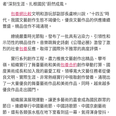
者“深刻生涯、扎根國民”蔚然成風。
包養網比較
文明和游玩部副部長盧映川說，“十四五”時
代，我國文藝創作生態不竭優化，優良文藝作品的供應連續
豐盛，精品佳作不竭涌現。
繚繞嚴重時光節點，發布了一批具有沾染力、引領性和
示范性的精品佳作。音樂跳舞史詩劇《公理必勝》激發了激
烈的社會
包養
反應，取得了國際外不雅眾的高度評價。
實行系列創作工程，盡力推進文藝創作出精品、攀岑
嶺。組織實行了舞臺藝術和美術
包養合約
創作舉動打算、國
度美術成長和加入我的最愛工程，領導寬大文藝任務者從優
良文明、實際生涯、非常熱絡實行中吸取創作營養，涌現出
了一大量優良的舞臺藝術作品和美術作品，同時，越來越多
優良作品走出國門。
組織展演展現運動，讓更多藝術的嘉會成為國民群眾的
節日。連續舉行中國藝術節、中國詩歌節、中國京劇藝術
節，還有各類張水瓶在地下室看到這一幕，氣得渾身發抖，