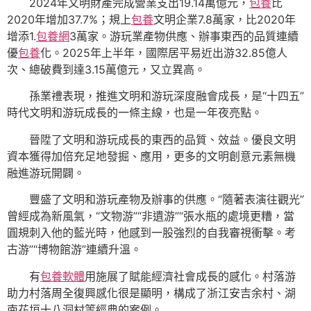
2024年文明財產完成營業支出19.14萬億元，
包養
比
2020年增加37.7%；規上
包養
文明企業7.8萬家，比2020年
增添1.
包養網
3萬家。游玩業產物供應、辦事東西的品質連續
優
包養
化。2025年上半年，國際居平易近出游32.85億人
次、總破費到達3.15萬億元，又立異高。
孫業禮表現，推進文明和游玩深度融會成長，是“十四五”
時代文明和游玩成長的一條主線，也是一年夜亮點。
晉陞了文明和游玩成長的東西的品質、效益。優良文明
資本獲得加倍充足地發掘、應用，更多的文明創意元素無機
融進游玩開闢。
豐盛了文明和游玩產物及辦事的供應。“隨著表演往觀光”
曾經成為新風氣，“文物游”“非遺游”“張水瓶的處境更糟，當
圓規刺入他的藍光時，他感到一股強烈的自我審視衝擊。考
古游”“博物館游”連續升溫。
有
包養軟體
用施展了賦能經濟社會成長的感化。村落游
助力村落周全復興感化很是顯明，構成了浙江安吉余村、湖
南花垣十八洞村等經典的案例。