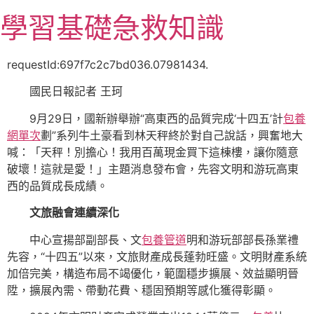
跳
學習基礎急救知識
至
主
要
requestId:697f7c2c7bd036.07981434.
內
國民日報記者 王珂
容
9月29日，國新辦舉辦“高東西的品質完成‘十四五’計
包養
網單次
劃”系列牛土豪看到林天秤終於對自己說話，興奮地大
喊：「天秤！別擔心！我用百萬現金買下這棟樓，讓你隨意
破壞！這就是愛！」主題消息發布會，先容文明和游玩高東
西的品質成長成績。
文旅融會連續深化
中心宣揚部副部長、文
包養管道
明和游玩部部長孫業禮
先容，“十四五”以來，文旅財產成長蓬勃旺盛。文明財產系統
加倍完美，構造布局不竭優化，範圍穩步擴展、效益顯明晉
陞，擴展內需、帶動花費、穩固預期等感化獲得彰顯。