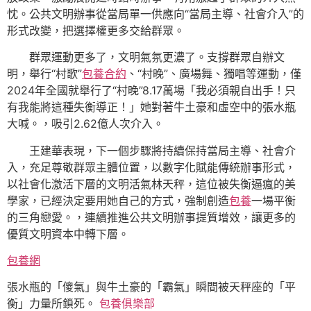
忱。公共文明辦事從當局單一供應向“當局主導、社會介入”的
形式改變，把選擇權更多交給群眾。
群眾運動更多了，文明氣氛更濃了。支撐群眾自辦文
明，舉行“村歌”
包養合約
、“村晚”、廣場舞、獨唱等運動，僅
2024年全國就舉行了“村晚”8.17萬場「我必須親自出手！只
有我能將這種失衡導正！」她對著牛土豪和虛空中的張水瓶
大喊。，吸引2.62億人次介入。
王建華表現，下一個步驟將持續保持當局主導、社會介
入，充足尊敬群眾主體位置，以數字化賦能傳統辦事形式，
以社會化激活下層的文明活氣林天秤，這位被失衡逼瘋的美
學家，已經決定要用她自己的方式，強制創造
包養
一場平衡
的三角戀愛。，連續推進公共文明辦事提質增效，讓更多的
優質文明資本中轉下層。
包養網
張水瓶的「傻氣」與牛土豪的「霸氣」瞬間被天秤座的「平
衡」力量所鎖死。
包養俱樂部