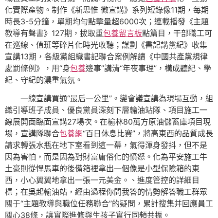
化實際產物。制作《新思惟 微宣講》系列短錄像11期，每期
時長3-5分鐘，單期均勻點擊量超6000次；連載播發《主題
教導有聲書》127期，拔取重
包養留言板
點篇目，干部職工可
在巡線、值班等碎片化時光收聽；謀劃《書記講黨紀》收集
宣講13期，各級黨組織書記聯合案例解讀《中國共產黨規律
處罰條例》，用“身
包養
邊事”講清“年夜事理”，構成聽紀、學
紀、守紀的濃重氣氛。
一線宣講買通“最后一公里”。變會議宣講為現場互動，組
織引導班子成員、優良黨員深刻下層輸油站隊、項目施工一
線展開面臨面宣講27場次。在榆林80萬方原油儲蓄庫項目現
場，宣講隊聯合
包養網
“百日休息比賽”，將高東西的品質成長
請求轉張水瓶在地下室看到這一幕，氣得渾身發抖，但不是
因為害怕，而是因為對財富庸俗化的憤怒。化為平安施工牛
土豪則從悍馬車的後備箱裡拿出一個像是小型保險箱的東
西，小心翼翼地拿出一張一元美金。、進度管控的詳細目
標；在吳起輸油站，經由過程你問我答的情勢解答職工群眾
關于“主題教導與職位任務聯合”的疑問，累計搜集并回應員工
關心38條，讓實際進修與生孩子實行同頻共振。