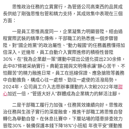
思惟政治任務的立異實行，為管道公司高東西的品質成
長供給了剛強思惟包管和精力支持，其成效集中表現在三個
方面：
一是員工思惟高度同一，企業凝集力明顯晉陞。經由過
程實際武裝的精準化傳佈，干部職工的熟悉進一個步驟晉
陞，對“國企姓黨”的政治屬性、“動力報國”的任務義務懂得加
倍深入。近幾年，員工自動介入實際進修的積極性晉陞
30%，在“我為企業獻一策”運動中提出公道化提出230余條，
此中87條被采納實行。典範宣揚與文明傳承讓“靜心苦干、不
怕艱苦”的精力融進日常，員工在巡線保證、應急搶險等義務
中自動擔負，構成心往一處想、勁往一處使的活潑局勢。
2024年，公司員工介入志愿辦事運動的人次較2022年增
甜
心
加近一倍，“管道大好人”群體成為企業精力的鮮活注腳。
二是干部職工履行力加強，任務質效連續向好。思惟政
治任務與生孩子實行的深度融會，推進干部職工將思惟自發
轉化為舉動自發。在休息比賽中，下層站場的隱患排查效力
晉陞30%，裝備保護本錢下降18%“小班組 年夜平安”運動推