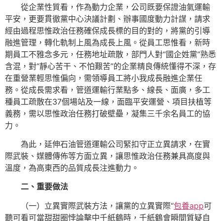
從企業性質看，作為動力企業，公司既要保證油氣運輸
平安，更要貫徹黨中心決議計劃、辦事國度動力計謀，請求
經由過程思惟政治任務確保成長標的目的對的，將黨的引導
融進管理，轉化軌制上風為成長上風。從員工思惟看，新時
期員工不雅念多元，任務地址疏散，部門人對“國企姓黨”熟悉
含混，對“靜心苦干、不怕艱苦”的企業精良傳統懂得不深，存
在重營業輕思惟偏向，需領導員工將小我成長融進企業任
務。從成長需求看，管道運輸行業點多、線長、面廣，多工
種員工疏散在37個場站及一線，面臨平安運營、項目扶植等
義務，需以思惟政治任務打破壁壘，凝集三千余名員工的協
力。
為此，延伸石油管道運輸公司緊扣守正立異請求，在實
際武裝、媒體傳佈等方面立異，讓思惟政治任務兼具高度與
溫度，為高東西的品質成長注進動力。
二、重要做法
（一）立異實際武裝方法，讓黨的立異實際“
包養app
可
聽可看可當甜甜圈悖論擊中千紙鶴時，千紙鶴會瞬間質疑自