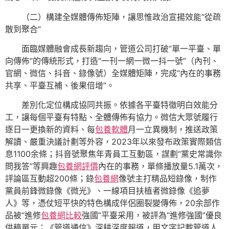
（二）構建全媒體傳佈矩陣，讓思惟政治宣揚效能“從疏
散到聚合”
面臨媒體融會成長新趨向，管道公司打破“單一平臺、單
向傳佈”的傳統形式，打造“一刊一網一微一抖一號”（內刊、
官網、微信、抖音、錄像號）全媒體矩陣，完成“內在的事務
共享、平臺互補、後果倍增”。
差別化定位構成協同共振。依據各平臺特徵明白效能分
工，讓每個平臺有特點、全體傳佈有協力。微信大眾號履行
逐日一更換新的資料、每
包養軟體
月一立異機制，推送政策
解讀、嚴重決議計劃等外容，2023年以來發布政策實際類信
息1100余條；抖音號聚焦年青員工互動區，謀劃“黨史常識你
問我答”等興趣
包養網評價
內在的事務，單條播放量5.1萬次，
評論區互動超200條；錄
包養網
像號主打精品短錄像，制作
黨員前鋒微錄像《微光》、一線項目扶植者微錄像《追夢
人》等，憑仗短平快的特色構成伴侶圈裂變傳佈，20余部作
品被“進修
包養網比較
強國”平臺采用，被評為“進修強國”優良
供稿單元；《管道通信》深耕深度報道，用文字記載管道人