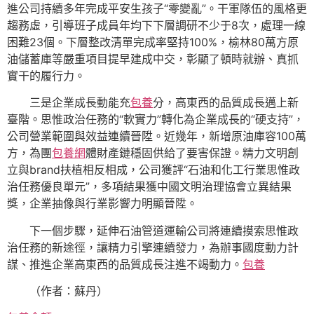
進公司持續多年完成平安生孩子“零變亂”。干軍隊伍的風格更
趨務虛，引導班子成員年均下下層調研不少于8次，處理一線
困難23個。下層整改清單完成率堅持100%，榆林80萬方原
油儲蓄庫等嚴重項目提早建成中交，彰顯了頓時就辦、真抓
實干的履行力。
三是企業成長動能充
包養
分，高東西的品質成長邁上新
臺階。思惟政治任務的“軟實力”轉化為企業成長的“硬支持”，
公司營業範圍與效益連續晉陞。近幾年，新增原油庫容100萬
方，為團
包養網
體財產鏈穩固供給了要害保證。精力文明創
立與brand扶植相反相成，公司獲評“石油和化工行業思惟政
治任務優良單元”，多項結果獲中國文明治理協會立異結果
獎，企業抽像與行業影響力明顯晉陞。
下一個步驟，延伸石油管道運輸公司將連續摸索思惟政
治任務的新途徑，讓精力引擎連續發力，為辦事國度動力計
謀、推進企業高東西的品質成長注進不竭動力。
包養
（作者：蘇丹）