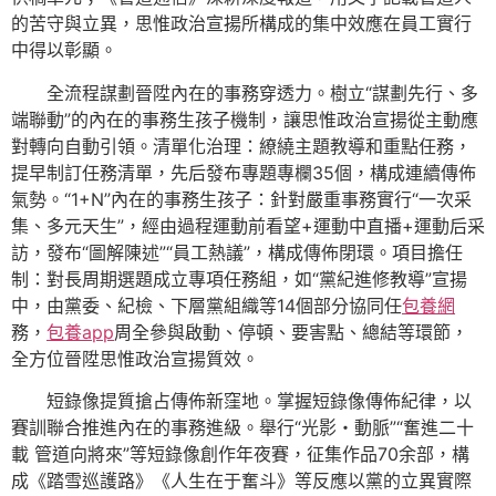
的苦守與立異，思惟政治宣揚所構成的集中效應在員工實行
中得以彰顯。
全流程謀劃晉陞內在的事務穿透力。樹立“謀劃先行、多
端聯動”的內在的事務生孩子機制，讓思惟政治宣揚從主動應
對轉向自動引領。清單化治理：繚繞主題教導和重點任務，
提早制訂任務清單，先后發布專題專欄35個，構成連續傳佈
氣勢。“1+N”內在的事務生孩子：針對嚴重事務實行“一次采
集、多元天生”，經由過程運動前看望+運動中直播+運動后采
訪，發布“圖解陳述”“員工熱議”，構成傳佈閉環。項目擔任
制：對長周期選題成立專項任務組，如“黨紀進修教導”宣揚
中，由黨委、紀檢、下層黨組織等14個部分協同任
包養網
務，
包養app
周全參與啟動、停頓、要害點、總結等環節，
全方位晉陞思惟政治宣揚質效。
短錄像提質搶占傳佈新窪地。掌握短錄像傳佈紀律，以
賽訓聯合推進內在的事務進級。舉行“光影・動脈”“奮進二十
載 管道向將來”等短錄像創作年夜賽，征集作品70余部，構
成《踏雪巡護路》《人生在于奮斗》等反應以黨的立異實際