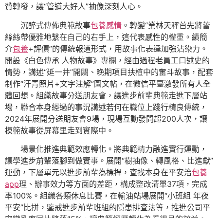
贊轉發，讓“管道大好人”抽像深刻人心。
沉醉式傳佈典範故事
包養感情
。轉變“業林天秤首先將蕾
絲絲帶優雅地繫在自己的右手上，這代表感性的權重。績簡
介
包養
+評價”的傳統報道形式，用故事化表達加強沾染力。
開設《白色傳承 人物故事》專欄，經由過程老員工口述史的
情勢，講述“延一井”開闢、晚期項目扶植中的奮斗故事，配套
制作“汗青照片+文字注解”圖文帖，在微信平臺激發所有人全
體回想。組織故事分送朋友會，讓進步前輩典範走進下層站
場，聯合本身經過的事況講述若何在職位上踐行精良傳統，
2024年展開分送朋友會9場，現場互動發問超200人次，讓
模範故事從屏幕里走到實際中。
場景化推進典範效應轉化。將典範精力融進實行運動，
讓學進步前輩落腳到做實事。展開“樹抽像、轉風格、比進獻”
運動，下層單元以進步前輩為標桿，查找本身在平安治
包養
app
理、辦事效力等方面的差距，構成整改清單37項，完成
率100%。組織各類休息比賽，在輸油站場展開“小班組 年夜
平安”比拼，鑒戒進步前輩班組的隱患排查法等，推進公司平