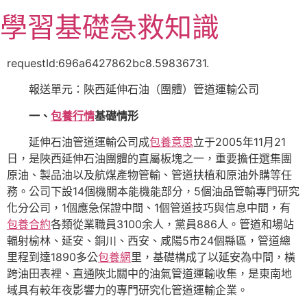
跳
學習基礎急救知識
至
主
要
requestId:696a6427862bc8.59836731.
內
報送單元：陜西延伸石油（團體）管道運輸公司
容
一、
包養行情
基礎情形
延伸石油管道運輸公司成
包養意思
立于2005年11月21
日，是陜西延伸石油團體的直屬板塊之一，重要擔任選集團
原油、製品油以及航煤產物管輸、管道扶植和原油外購等任
務。公司下設14個機關本能機能部分，5個油品管輸專門研究
化分公司，1個應急保證中間、1個管道技巧與信息中間，有
包養合約
各類從業職員3100余人，黨員886人。管道和場站
輻射榆林、延安、銅川、西安、咸陽5市24個縣區，管道總
里程到達1890多公
包養網
里，基礎構成了以延安為中間，橫
跨油田表裡、直通陜北關中的油氣管道運輸收集，是東南地
域具有較年夜影響力的專門研究化管道運輸企業。