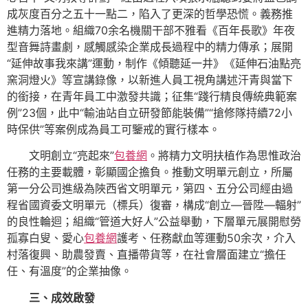
成灰度百分之五十一點二，陷入了更深的哲學恐慌。義務推
進精力落地。組織70余名機關干部不雅看《百年長歌》年夜
型音舞詩畫劇，感觸感染企業成長過程中的精力傳承；展開
“延伸故事我來講”運動，制作《傾聽延一井》《延伸石油點亮
窯洞燈火》等宣講錄像，以新進人員工視角講述汗青與當下
的銜接，在青年員工中激發共識；征集“踐行精良傳統典範案
例”23個，此中“輸油站自立研發節能裝備”“搶修隊持續72小
時保供”等案例成為員工可鑒戒的實行樣本。
文明創立“亮起來”
包養網
。將精力文明扶植作為思惟政治
任務的主要載體，彰顯國企擔負。推動文明單元創立，所屬
第一分公司進級為陜西省文明單元，第四、五分公司經由過
程省國資委文明單元（標兵）復審，構成“創立—晉陞—輻射”
的良性輪迴；組織“管道大好人”公益舉動，下層單元展開慰勞
孤寡白叟、愛心
包養網
護考、任務獻血等運動50余次，介入
村落復興、助農發賣、直播帶貨等，在社會層面建立“擔任
任、有溫度”的企業抽像。
三、成效啟發