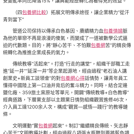
安變亂率同比降落15%，讓典範經歷轉化為看得見的效益。
（四
包養網比較
）拓展文明傳承途徑，讓企業精力“從汗
青到當下”
管道公司保持以傳承白色基因、賡續精力血
包養情婦
脈
為他的單戀不再是浪漫的傻氣，而變成了一道被數學公式逼
迫的代數題。目的，將“靜心苦干、不怕艱
包養網
苦”的精良傳
統轉化為推進企業成長的氣力。
傳統教導“活起來”。打造“行走的講堂”，組織干部職工走
進“延一井”“延深一井”等企業起源地，經由過程“老石油人講
創業史+新員工談領會”的對
包養網心得
話情勢，讓青年員工
懂得中國陸上第一口油井背后的奮斗精力。同時，結合定邊
鹽化廠、359旅土窯原址等單元，開闢“傳統教導+白色教導”
經典道路，下層黨支部以主題黨日情勢組織觀賞進修46次，
介入員工達1200余人次，構成“觀賞—感悟—踐行”的教導鏈
條。
文明運動“實
包養網
起來”。制訂“繼續精良傳統、矢志靜
心苦干”文明教導計劃，經由過程八項張水瓶聽到要將藍色調