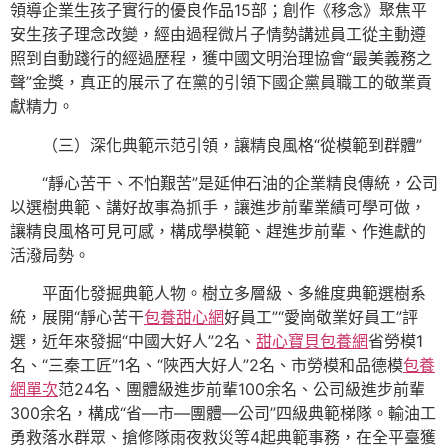
領導企業生孩子實行的優良作品15部；創作《移念》聚焦平
安生孩子理念改變，經由過程微片子情勢講述員工從主動遵
照到自動踐行的經過歷程，獲中國文明治理協會“最美義務之
聲”金獎，真正的展示了在黨的引領下國企黨員職工的敬業貢
獻精力。
（三）深化典範示范引領，讓精良風格“從模範到群體”
“靜心苦干、不怕艱苦”是延伸石油的企業精良傳統，公司
以選樹典範、講好故事為抓手，讓進步前輩業績可學可做，
讓精良風格可見可感，構成學模範、趕進步前輩、作進獻的
活潑局勢。
平面化發掘典範人物。樹立多層級、多維度典範選樹系
統，展開“靜心苦干
包養甜心網
好員工”“愛崗敬業好員工”評
選，近年來發掘“中國大好人”2名、
甜心寶貝包養網
省勞模1
名、“三秦工匠”1名、“陜西大好人”2名、市勞模和品德模
包養
網單次
范24名、團體級進步前輩100余名、公司級進步前輩
300余名，構成“省—市—團體—公司”四級典範梯隊。輸油工
勇救落水群眾、搶修隊雨夜救災等4起典範事務，在全平臺獲