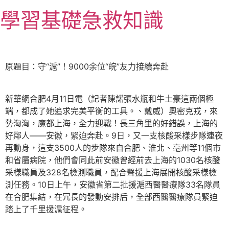
跳
學習基礎急救知識
至
主
要
內
原題目：守“滬”！9000余位“皖”友力接續奔赴
容
新華網合肥4月11日電（記者陳諾張水瓶和牛土豪這兩個極
端，都成了她追求完美平衡的工具。、戴威）奧密克戎，來
勢洶洶，魔都上海，全力迎戰！長三角里的好錯誤，上海的
好鄰人——安徽，緊迫奔赴。9日，又一支核酸采樣步隊連夜
再動身，這支3500人的步隊來自合肥、淮北、亳州等11個市
和省屬病院，他們會同此前安徽曾經前去上海的1030名核酸
采樣職員及328名檢測職員，配合聲援上海展開核酸采樣檢
測任務。10日上午，安徽省第二批援滬西醫醫療隊33名隊員
在合肥集結，在冗長的發動安排后，全部西醫醫療隊員緊迫
踏上了千里援滬征程。