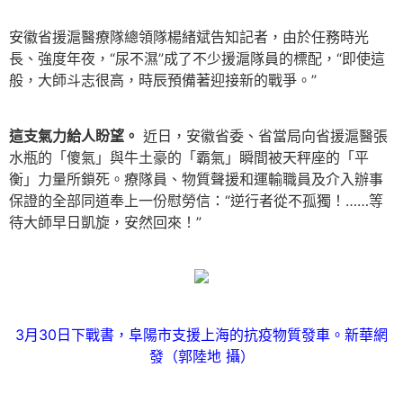
安徽省援滬醫療隊總領隊楊緒斌告知記者，由於任務時光
長、強度年夜，“尿不濕”成了不少援滬隊員的標配，“即使這
般，大師斗志很高，時辰預備著迎接新的戰爭。”
這支氣力給人盼望。
近日，安徽省委、省當局向省援滬醫張
水瓶的「傻氣」與牛土豪的「霸氣」瞬間被天秤座的「平
衡」力量所鎖死。療隊員、物質聲援和運輸職員及介入辦事
保證的全部同道奉上一份慰勞信：“逆行者從不孤獨！……等
待大師早日凱旋，安然回來！”
3月30日下戰書，阜陽市支援上海的抗疫物質發車。新華網
發（郭陸地 攝）