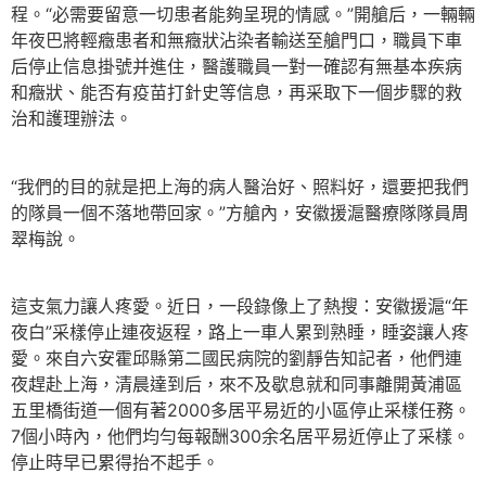
程。“必需要留意一切患者能夠呈現的情感。”開艙后，一輛輛
年夜巴將輕癥患者和無癥狀沾染者輸送至艙門口，職員下車
后停止信息掛號并進住，醫護職員一對一確認有無基本疾病
和癥狀、能否有疫苗打針史等信息，再采取下一個步驟的救
治和護理辦法。
“我們的目的就是把上海的病人醫治好、照料好，還要把我們
的隊員一個不落地帶回家。”方艙內，安徽援滬醫療隊隊員周
翠梅說。
這支氣力讓人疼愛。近日，一段錄像上了熱搜：安徽援滬“年
夜白”采樣停止連夜返程，路上一車人累到熟睡，睡姿讓人疼
愛。來自六安霍邱縣第二國民病院的劉靜告知記者，他們連
夜趕赴上海，清晨達到后，來不及歇息就和同事離開黃浦區
五里橋街道一個有著2000多居平易近的小區停止采樣任務。
7個小時內，他們均勻每報酬300余名居平易近停止了采樣。
停止時早已累得抬不起手。