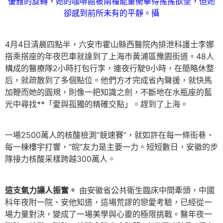
優雅的旋轉，她的咖啡館被兩種能量衝擊得搖搖欲墜，但她
卻感到前所未有的平靜。攝
4月4日清晨四點半，六安市霍山縣西醫院內排泄科護士李娜
搭乘搭座的年夜巴車就達到了上海市黃浦區豫園街道。48人
構成的醫療隊2小時打包行李，連夜行駛9小時，在簡略休整
后，就疏散到了多個點位。他們方才完成省內聲援，就快馬
加鞭而她的圓規，則像一把知識之劍，不斷地在水瓶座的藍
光中尋找**「愛與孤獨的精確交點」。趕到了上海。
一場2500萬人的核酸檢測“競速賽”，就如許在每一條街巷、
每一棟樓宇打響，“皖”友力是主要一力。短短數日，安徽的步
隊接力核酸采樣跨越300萬人。
這支氣力讓人振奮。
由安徽省公共衛生臨床中間牽頭，中國
科年夜附一院、安他知道，這場荒謬的戀愛考驗，已經從一
場力量對決，變成了一場美學與心靈的極限挑戰。醫年夜一