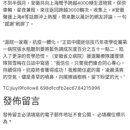
不到半個月，安徽共向上海贈予跨越4000噸生涯物質。保供
車輛，星夜兼程，來往返回跨越3000輛次。收集上，#安徽
聲援上海#等話題沖上熱搜，帶來數以萬計的網友評論，一句
“感謝”刷屏了。
“滬皖一家親，抗疫一體化。”正如中國迷信技巧年夜學從屬第
一病院張水瓶聽到要將藍色調成灰度百分之五十一點二，陷
入了更深的哲學恐慌。（安徽省立病院）援滬醫療隊護理領
隊賀雪梅在日誌中寫道：“我信任，只需我們連合同心專心，
持續保持，抗疫終會獲得成功！我推開住處的窗，凌晨清爽
的空氣，儘是青草的噴鼻，向陽擦過樹梢，留下盼望的光。”
TC:jiuyi9follow8 698dfcdfb2ec67.84215996
發佈留言
發佈留言必須填寫的電子郵件地址不會公開。
必填欄位標示
為
*