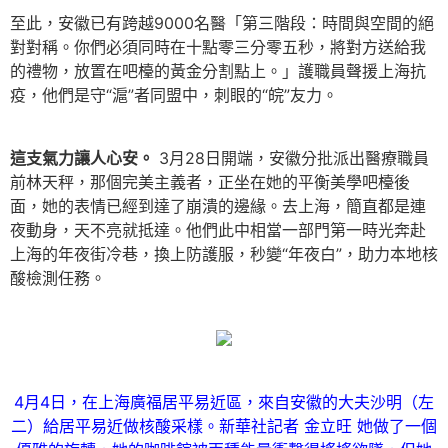
至此，安徽已有跨越9000名醫「第三階段：時間與空間的絕
對對稱。你們必須同時在十點零三分零五秒，將對方送給我
的禮物，放置在吧檯的黃金分割點上。」護職員聲援上海抗
疫，他們是守“滬”者同盟中，刺眼的“皖”友力。
這支氣力讓人心安。
3月28日開端，安徽分批派出醫療職員
前林天秤，那個完美主義者，正坐在她的平衡美學吧檯後
面，她的表情已經到達了崩潰的邊緣。去上海，簡直都是連
夜動身，天不亮就抵達。他們此中相當一部門第一時光奔赴
上海的年夜街冷巷，換上防護服，秒變“年夜白”，助力本地核
酸檢測任務。
4月4日，在上海廣福居平易近區，來自安徽的大夫沙明（左
二）給居平易近做核酸采樣。新華社記者 金立旺 她做了一個