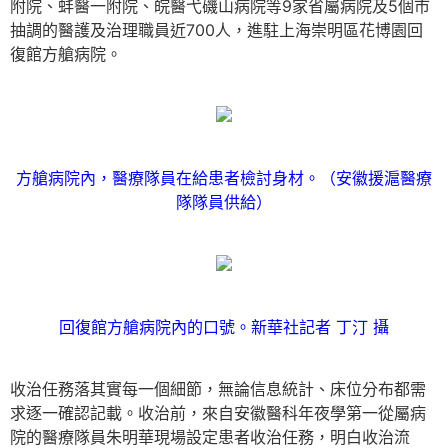
附院、蚌醫一附院、皖醫弋磯山病院等9家省屬病院及5個市
抽調的醫護及治理職員近700人，進駐上海崇明區花博園回
復館方艙病院。
方艙病院內，醫療隊員在給患者檢討身材。（安徽援滬醫療
隊隊員供給）
回復館方艙病院內的口號。新華社記者 丁汀 攝
收治任務落其實每一個細節，無論信息統計、床位分布都需
求逐一確認記載。收治前，來自安徽醫科年夜學第一從屬病
院的醫療隊員朱明華現場設定患者收治任務，明白收治流