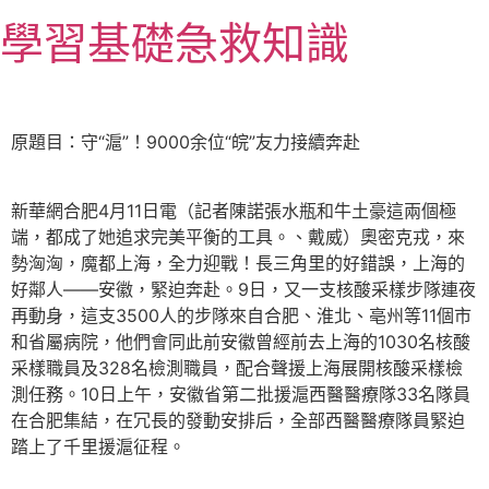
跳
學習基礎急救知識
至
主
要
內
原題目：守“滬”！9000余位“皖”友力接續奔赴
容
新華網合肥4月11日電（記者陳諾張水瓶和牛土豪這兩個極
端，都成了她追求完美平衡的工具。、戴威）奧密克戎，來
勢洶洶，魔都上海，全力迎戰！長三角里的好錯誤，上海的
好鄰人——安徽，緊迫奔赴。9日，又一支核酸采樣步隊連夜
再動身，這支3500人的步隊來自合肥、淮北、亳州等11個市
和省屬病院，他們會同此前安徽曾經前去上海的1030名核酸
采樣職員及328名檢測職員，配合聲援上海展開核酸采樣檢
測任務。10日上午，安徽省第二批援滬西醫醫療隊33名隊員
在合肥集結，在冗長的發動安排后，全部西醫醫療隊員緊迫
踏上了千里援滬征程。