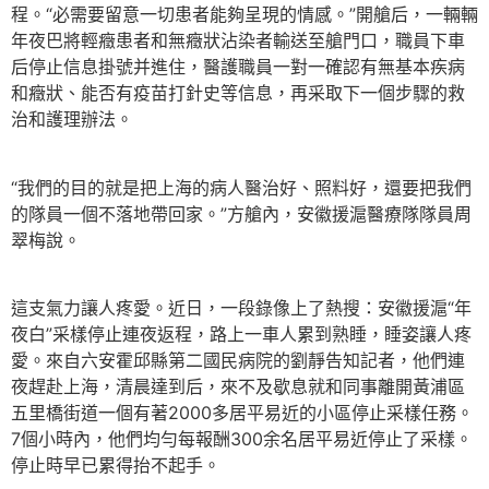
程。“必需要留意一切患者能夠呈現的情感。”開艙后，一輛輛
年夜巴將輕癥患者和無癥狀沾染者輸送至艙門口，職員下車
后停止信息掛號并進住，醫護職員一對一確認有無基本疾病
和癥狀、能否有疫苗打針史等信息，再采取下一個步驟的救
治和護理辦法。
“我們的目的就是把上海的病人醫治好、照料好，還要把我們
的隊員一個不落地帶回家。”方艙內，安徽援滬醫療隊隊員周
翠梅說。
這支氣力讓人疼愛。近日，一段錄像上了熱搜：安徽援滬“年
夜白”采樣停止連夜返程，路上一車人累到熟睡，睡姿讓人疼
愛。來自六安霍邱縣第二國民病院的劉靜告知記者，他們連
夜趕赴上海，清晨達到后，來不及歇息就和同事離開黃浦區
五里橋街道一個有著2000多居平易近的小區停止采樣任務。
7個小時內，他們均勻每報酬300余名居平易近停止了采樣。
停止時早已累得抬不起手。