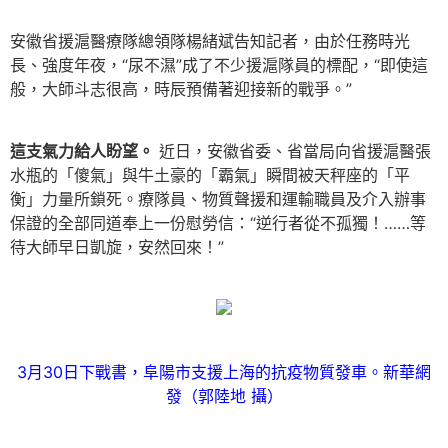
安徽省援滬醫療隊總領隊楊緒斌告知記者，由於任務時光
長、強度年夜，“尿不濕”成了不少援滬隊員的標配，“即使這
般，大師斗志很高，時辰預備著迎接新的戰爭。”
這支氣力給人盼望。
近日，安徽省委、省當局向省援滬醫張
水瓶的「傻氣」與牛土豪的「霸氣」瞬間被天秤座的「平
衡」力量所鎖死。療隊員、物質聲援和運輸職員及介入辦事
保證的全部同道奉上一份慰勞信：“逆行者從不孤獨！……等
待大師早日凱旋，安然回來！”
3月30日下戰書，阜陽市支援上海的抗疫物質發車。新華網
發（郭陸地 攝）