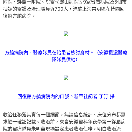
附院、蚌醫一附院、皖醫弋磯山病院等9家省屬病院及5個市
抽調的醫護及治理職員近700人，進駐上海崇明區花博園回
復館方艙病院。
方艙病院內，醫療隊員在給患者檢討身材。（安徽援滬醫療
隊隊員供給）
回復館方艙病院內的口號。新華社記者 丁汀 攝
收治任務落其實每一個細節，無論信息統計、床位分布都需
求逐一確認記載。收治前，來自安徽醫科年夜學第一從屬病
院的醫療隊員朱明華現場設定患者收治任務，明白收治流