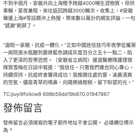
不到半個月，安徽共向上海贈予跨越4000噸生涯物質。保供
車輛，星夜兼程，來往返回跨越3000輛次。收集上，#安徽
聲援上海#等話題沖上熱搜，帶來數以萬計的網友評論，一句
“感謝”刷屏了。
“滬皖一家親，抗疫一體化。”正如中國迷信技巧年夜學從屬第
一病院張水瓶聽到要將藍色調成灰度百分之五十一點二，陷
入了更深的哲學恐慌。（安徽省立病院）援滬醫療隊護理領
隊賀雪梅在日誌中寫道：“我信任，只需我們連合同心專心，
持續保持，抗疫終會獲得成功！我推開住處的窗，凌晨清爽
的空氣，儘是青草的噴鼻，向陽擦過樹梢，留下盼望的光。”
TC:jiuyi9follow8 698b59dd19b670.01947867
發佈留言
發佈留言必須填寫的電子郵件地址不會公開。
必填欄位標示
為
*