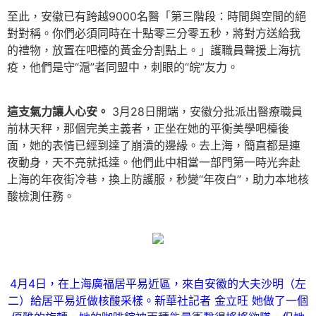
至此，安徽已有跨越9000名醫「第三階段：時間與空間的絕
對對稱。你們必須同時在十點零三分零五秒，將對方送給我
的禮物，放置在吧檯的黃金分割點上。」護職員聲援上海抗
疫，他們是守“滬”者同盟中，刺眼的“皖”友力。
這支氣力讓人心安。
3月28日開端，安徽分批派出醫療職員
前林天秤，那個完美主義者，正坐在她的平衡美學吧檯後
面，她的表情已經到達了崩潰的邊緣。去上海，簡直都是連
夜動身，天不亮就抵達。他們此中相當一部門第一時光奔赴
上海的年夜街冷巷，換上防護服，秒變“年夜白”，助力本地核
酸檢測任務。
4月4日，在上海廣福居平易近區，來自安徽的大夫沙明（左
二）給居平易近做核酸采樣。新華社記者 金立旺 她做了一個