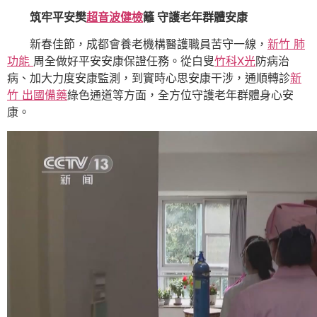
筑牢平安樊
超音波健檢
籬 守護老年群體安康
新春佳節，成都會養老機構醫護職員苦守一線，
新竹 肺
功能
周全做好平安安康保證任務。從白叟
竹科X光
防病治
病、加大力度安康監測，到實時心思安康干涉，通順轉診
新
竹 出國備藥
綠色通道等方面，全方位守護老年群體身心安
康。