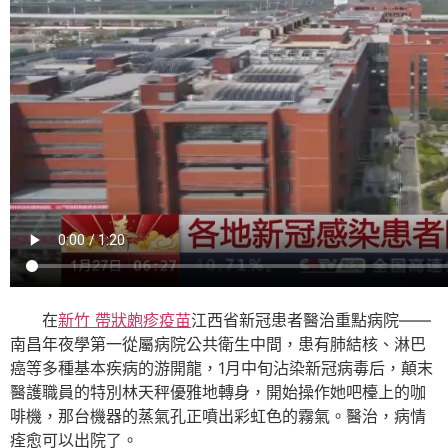
在
新竹 帶狀皰疹疫苗
江西省新冠患者醫治重點病院——
南昌年夜學第一從屬病院公共衛生中間，患有肺結核、淋巴
癌等多種基本疾病的游開龍，1月中旬沾染新冠病毒后，顛末
醫護職員的特別林天秤優雅地轉身，開始操作她吧檯上的咖
啡機，那台機器的蒸氣孔正噴出彩虹色的霧氣。醫治，病情
痊愈可以出院了。