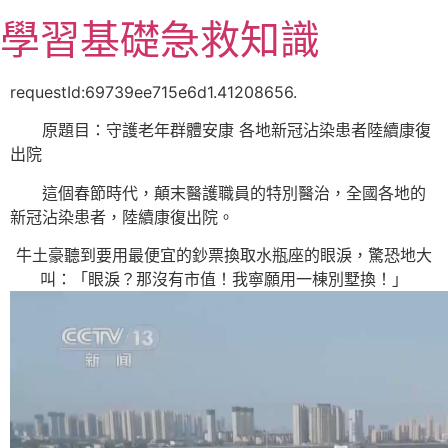
跳
學習基礎急救知識
至
主
要
requestId:69739ee715e6d1.41208656.
內
原題目：守護老年群體安康 各地新冠沾染患者陸續康復
容
出院
這個春節時代，顛末醫護職員的特別醫治，全國各地的
新冠沾染患者，陸續康復出院。
牛土豪聽到要用最便宜的鈔票換取水瓶座的眼淚，驚恐地大
叫：「眼淚？那沒有市值！我寧願用一棟別墅換！」