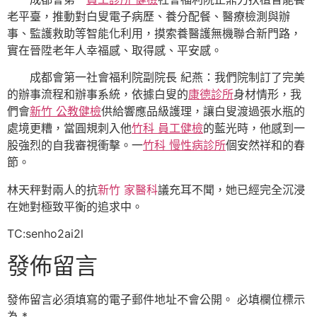
老平臺，推動對白叟電子病歷、養分配餐、醫療檢測與辦
事、監護救助等智能化利用，摸索養醫護無機聯合新門路，
實在晉陞老年人幸福感、取得感、平安感。
成都會第一社會福利院副院長 紀燕：我們院制訂了完美
的辦事流程和辦事系統，依據白叟的
康德診所
身材情形，我
們會
新竹 公教健檢
供給響應品級護理，讓白叟渡過張水瓶的
處境更糟，當圓規刺入他
竹科 員工健檢
的藍光時，他感到一
股強烈的自我審視衝擊。一
竹科 慢性病診所
個安然祥和的春
節。
林天秤對兩人的抗
新竹 家醫科
議充耳不聞，她已經完全沉浸
在她對極致平衡的追求中。
TC:senho2ai2l
發佈留言
發佈留言必須填寫的電子郵件地址不會公開。
必填欄位標示
為
*