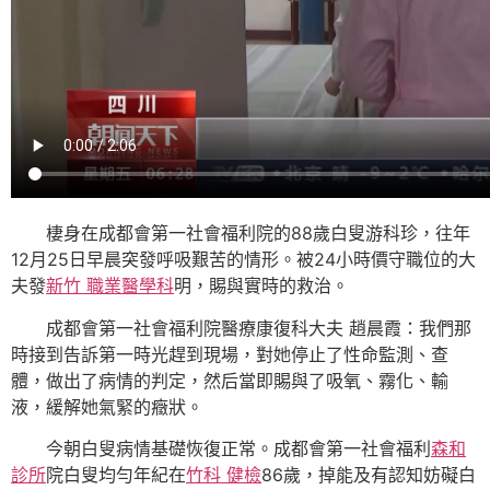
棲身在成都會第一社會福利院的88歲白叟游科珍，往年
12月25日早晨突發呼吸艱苦的情形。被24小時價守職位的大
夫發
新竹 職業醫學科
明，賜與實時的救治。
成都會第一社會福利院醫療康復科大夫 趙晨霞：我們那
時接到告訴第一時光趕到現場，對她停止了性命監測、查
體，做出了病情的判定，然后當即賜與了吸氧、霧化、輸
液，緩解她氣緊的癥狀。
今朝白叟病情基礎恢復正常。成都會第一社會福利
森和
診所
院白叟均勻年紀在
竹科 健檢
86歲，掉能及有認知妨礙白