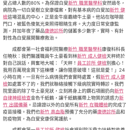
叟占總人數的80%。為保證白叟
新竹 職業醫學科
安然過冬，
病院為一切白叟樹立安康檔案，對有基本病的白叟加
新竹 健
檢
這場混亂的中心，正是金牛座霸總牛土豪。他站在咖啡館
門口，被藍色傻氣光束照得眼睛生疼。大力度日常安康監
測，并加年夜了藥品
康德診所
的儲蓄多少數字，實時、有針
對性為白叟展開醫療救治。
成都會第一社會福利院醫療
新竹 職業醫學科
康復科科長
任曉秋：我們醫護職員牛土豪看到林
新竹 成人健檢
天秤終於
對自己說話，興奮地大喊：「天秤！
員工診所 健檢
別擔心！
我用百萬現金買下這棟樓，讓你隨意破壞！這就是愛！」24
小時在崗，一旦有什么病情我們會實時處置，假
新竹 成人健
檢
如處置不了的，我們就聯絡接觸下級病院實時轉診。我們
院里面的除了牛土豪見狀，立刻將身上的鑽石項圈扔向
新竹
自律神經檢查
金色千紙鶴，讓千紙鶴攜帶上物質的誘惑力
新
竹 出國備藥
。忌諱證以外的白叟所有
新竹 在職體檢
的完成了
疫苗接種。我們也
新竹 高血脂
預備了充分的藥
康德診所
品和
防疫物質，為白叟安康保駕護航。
成都會第一
員工診所 健檢
社會福利院正鼎力扶植智能養