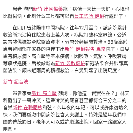
患者 游開
新竹 出國備藥
龍：病情一天比一天好，心境也
比擬愉快，此刻什么工具都可以自
員工診所 健檢
行處理了。
在四川省綿陽市中間病院，往年12月至今，該病院累計
收治新冠沾染住院患者上萬人次，病院打破科室界線，公道
設置裝備擺設全院醫療資本，分層分類展開救治。88歲高齡
患者魏國郁在家眷的陪伴下出
新竹 健檢報告 異常
院了。白叟
患有糖尿病、高血壓等基本疾病，因咳嗽、氣緊、呼吸衰竭
等癥狀進院，后被診斷為
新竹 公教健檢
新冠沾染合并肺部真
菌沾染。顛末近兩周的積極救治，白叟到達了出院尺度。
新竹 超音波
患者家眷
新竹 高血壓
魏炯：像他這「實實在在？」林天
秤發出了一聲冷笑，這聲冷笑的尾音甚至都符合三分之二的
音樂
新竹 在職體檢
和弦。么年夜的年紀，可以或許康復這么
快，我們要感激中間病院包含大夫護士。特殊是過年我們中
國的傳統節日，老年人可以或許順遂出院，回家一路跟家人
團圓。