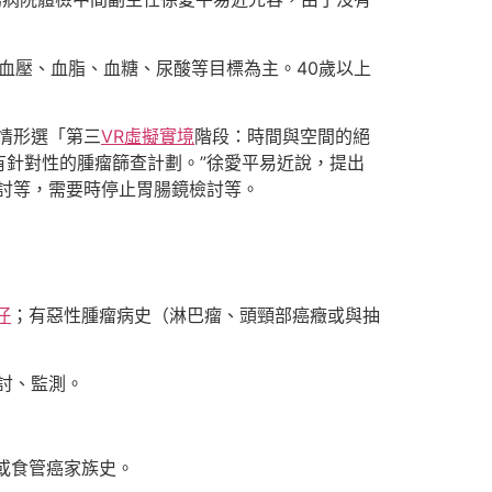
血壓、血脂、血糖、尿酸等目標為主。40歲以上
情形選「第三
VR虛擬實境
階段：時間與空間的絕
有針對性的腫瘤篩查計劃。”徐愛平易近說，提出
討等，需要時停止胃腸鏡檢討等。
仔
；有惡性腫瘤病史（淋巴瘤、頭頸部癌癥或與抽
討、監測。
或食管癌家族史。