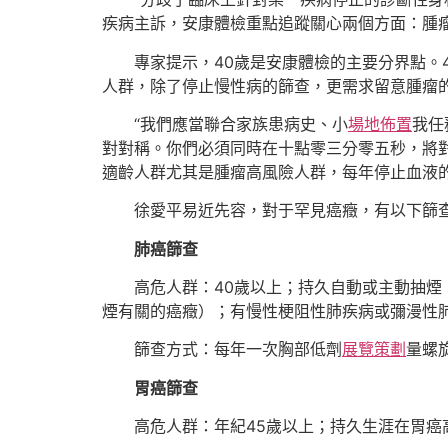
疾病主訴，安康體檢重點追蹤關心兩個方面：腫
專家提示，40歲是安康體檢的主要分界點。
人群，除了停止慢性病的篩查，更需求留意腫瘤
“我們應當聯合家族患病史、小
場地佈置
我任
對對稱。你們必須同時在十點零三分零五秒，將
適齡人群尤其是腫瘤高風險人群，每年停止血液
徐愛平易近先容，對于罕見癌癥，有以下篩
肺癌篩查
高危人群：40歲以上；持久自動或主動抽
煙有關的癌癥）；有慢性梗阻性肺疾病或彌漫性
篩查方式：每年一次胸部低劑
展覽策劃
量螺
胃癌篩查
高危人群：年紀45歲以上；持久生涯在胃