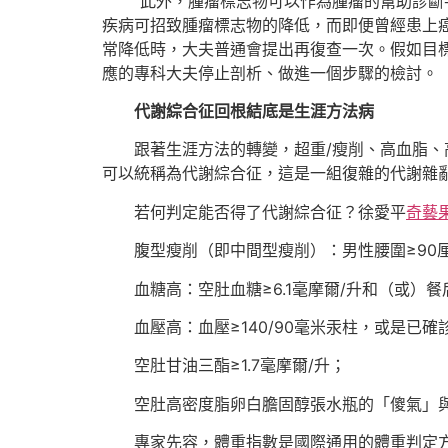
“此外，腫瘤標志物可以作為腫瘤的幫助診斷
疾病可招致腫瘤標志物的降低，而即便曾經患上
常降低時，大夫普通會提出再復查一次。假如目
應的專科大夫停止剖析、做進一個步驟的檢討。
代謝綜合征回根結底是生涯方法病
跟著生涯方法的轉變，超重/瘦削、高血脂、
可以統稱為代謝綜合征，這是一組復雜的代謝雜亂
若何判定能否得了代謝綜合征？徐愛平
奇藝
腹型瘦削（即中間型瘦削）：男性腰圍≥90
血糖高：空肚血糖≥6.1毫摩爾/升和（或）餐
血壓高：血壓≥140/90毫米汞柱，或是已
空肚甘油三酯≥1.7毫摩爾/升；
空肚高密度脂卵白膽固醇張水瓶的「傻氣」與牛
專家先容，體重指數是國際通用的體重判定方式