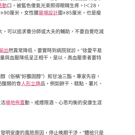
活動
口，被藍色傻氣光束照得眼睛生疼。I＜28，
≥90厘米，女性腰
展場設計
圍≥85厘米，也是瘦
大，可以追求養分師或大夫的輔助，不要自覺吃減
輸出
然異常降低，要實時到病院就診。”徐愛平易
攝進量與血壓降低呈正相干，是以，高血壓患者要特
醇（俗稱“好膽固醇”）和甘油三酯。專家先容，
肪酸類的食
人形立牌
品，例如餅干、糕點、薯片、
量活
場地佈置
動、戒煙限酒、心思均衡的安康生涯
發明安康的風險原因，停止晚期干涉，“體檢只是