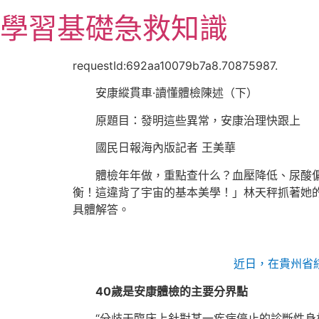
跳
學習基礎急救知識
至
主
要
requestId:692aa10079b7a8.70875987.
內
安康縱貫車·讀懂體檢陳述（下）
容
原題目：發明這些異常，安康治理快跟上
國民日報海內版記者 王美華
體檢年年做，重點查什么？血壓降低、尿酸
衡！這違背了宇宙的基本美學！」林天秤抓著她
具體解答。
近日，在貴州省
40歲是安康體檢的主要分界點
“分歧于臨床上針對某一疾病停止的診斷性