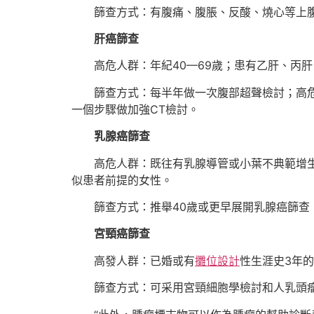
篩查方式：有腹痛、腹脹、反酸、燒心等上
肝癌篩查
高危人群：年紀40—69歲；患有乙肝、丙
篩查方式：每半年做一次腹部超聲檢討；高
一個步驟做加強CT檢討。
乳腺癌篩查
高危人群：既往有乳腺導管或小葉不典範增
似患者前提的女性。
篩查方式：推舉40歲或更早展開乳腺癌篩查
宮頸癌篩查
高發人群：已婚或有
攤位設計
性生涯史3年
篩查方式：可采用宮頸細胞學檢討和人乳頭瘤