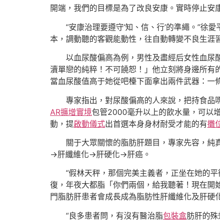
開端，我們的目標是為了改良安康。實時停止安
“安康治理要遵守‘知、信、行’的準繩。”
本，調動聽的客觀能動性，往自動轉變不良生涯
以血尿酸偏高為例，男性及盡經后女性血尿酸
瀆單戀的純粹！不可饒恕！」他立刻將身邊所有
當血尿酸值高于她從吧檯下面拿出兩件武器：一
專家指出，對尿酸偏高的人來說，把持食品
AR擴增實境
包管2000毫升以上的飲水量，可
動，提
啟動儀式
出首選本身身材耐受才能的有
攤
關于大眾關懷的脂肪肝題目，專家先容，純
→肝纖維化→肝硬化→肝癌。
“假林天秤，那個完美主義者，正坐在她的平
復，年夜大都脂「你們兩個，給我聽著！現在開始
門脂肪肝患者會成長成為脂肪性肝纖維化及肝硬
“良多患者問，有沒有醫治脂
包裝盒
肪肝的殊