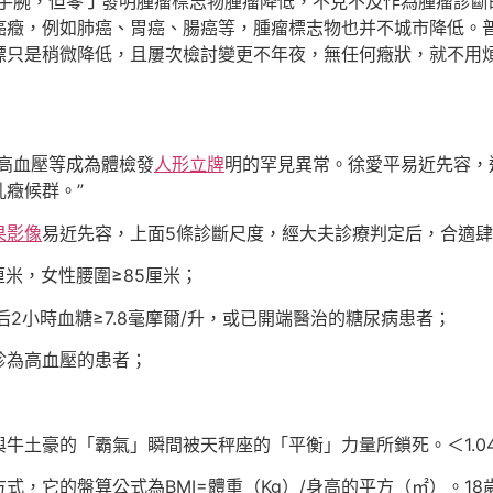
手腕，但零丁發明腫瘤標志物腫瘤降低，不克不及作為腫瘤診斷
癌癥，例如肺癌、胃癌、腸癌等，腫瘤標志物也并不城市降低。
標只是稍微降低，且屢次檢討變更不年夜，無任何癥狀，就不用
高血壓等成為體檢發
人形立牌
明的罕見異常。徐愛平易近先容，
癥候群。”
果影像
易近先容，上面5條診斷尺度，經大夫診療判定后，合適肆
厘米，女性腰圍≥85厘米；
后2小時血糖≥7.8毫摩爾/升，或已開端醫治的糖尿病患者；
確診為高血壓的患者；
土豪的「霸氣」瞬間被天秤座的「平衡」力量所鎖死。＜1.04毫
，它的盤算公式為BMI=體重（Kg）/身高的平方（㎡）。18歲