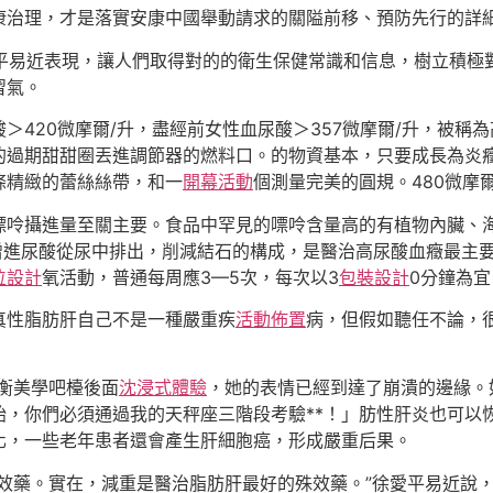
康治理，才是落實安康中國舉動請求的關隘前移、預防先行的詳細
徐愛平易近表現，讓人們取得對的的衛生保健常識和信息，樹立積
習氣。
＞420微摩爾/升，盡經前女性血尿酸＞357微摩爾/升，被稱
的過期甜甜圈丟進調節器的燃料口。的物資基本，只要成長為炎
條精緻的蕾絲絲帶，和一
開幕活動
個測量完美的圓規。480微摩
嘌呤攝進量至關主要。食品中罕見的嘌呤含量高的有植物內臟、
以增進尿酸從尿中排出，削減結石的構成，是醫治高尿酸血癥最主
位設計
氧活動，普通每周應3—5次，每次以3
包裝設計
0分鐘為宜
真性脂肪肝自己不是一種嚴重疾
活動佈置
病，但假如聽任不論，
衡美學吧檯後面
沈浸式體驗
，她的表情已經到達了崩潰的邊緣。
，你們必須通過我的天秤座三階段考驗**！」肪性肝炎也可以
化，一些老年患者還會產生肝細胞癌，形成嚴重后果。
效藥。實在，減重是醫治脂肪肝最好的殊效藥。”徐愛平易近說