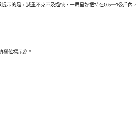
提示的是，減重不克不及過快，一周最好把持在0.5—1公斤內
填欄位標示為
*