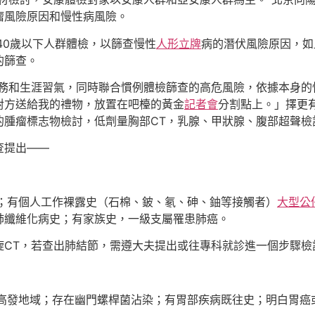
瘤風險原因和慢性病風險。
40歲以下人群體檢，以篩查慢性
人形立牌
病的潛伏風險原因，如
的篩查。
務和生涯習氣，同時聯合慣例體檢篩查的高危風險，依據本身的
對方送給我的禮物，放置在吧檯的黃金
記者會
分割點上。」擇更
的腫瘤標志物檢討，低劑量胸部CT，乳腺、甲狀腺、腹部超聲檢
查提出——
煙；有個人工作裸露史（石棉、鈹、氡、砷、鈾等接觸者）
大型公
肺纖維化病史；有家族史，一級支屬罹患肺癌。
旋CT，若查出肺結節，需遵大夫提出或往專科就診進一個步驟檢
癌高發地域；存在幽門螺桿菌沾染；有胃部疾病既往史；明白胃癌