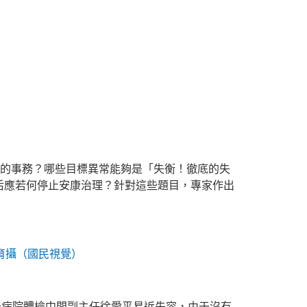
在的事務？哪些目標異常能夠是「失衡！徹底的失
后應若何停止安康治理？針對這些題目，專家作出
育攝（國民視覺）
陽病院體檢中間副主任徐愛平易近先容，由于沒有