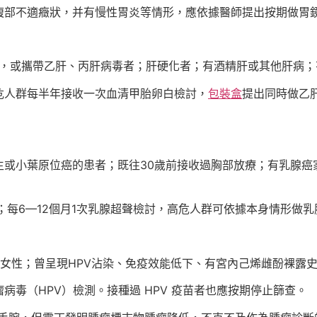
腹部不適癥狀，并有慢性胃炎等情形，應依據醫師提出按期做胃
肝，或攜帶乙肝、丙肝病毒者；肝硬化者；有酒精肝或其他肝病
危人群每半年接收一次血清甲胎卵白檢討，
包裝盒
提出同時做乙
生或小葉原位癌的患者；既往30歲前接收過胸部放療；有乳腺癌
；每6—12個月1次乳腺超聲檢討，高危人群可依據本身情形做
的女性；曾呈現HPV沾染、免疫效能低下、有宮內己烯雌酚裸露
病毒（HPV）檢測。接種過 HPV 疫苗者也應按期停止篩查。