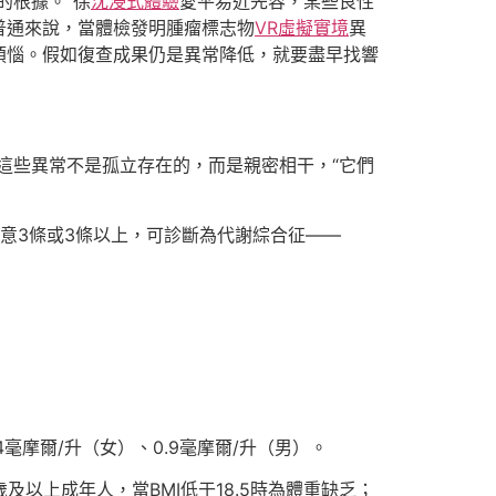
的根據。”徐
沈浸式體驗
愛平易近先容，某些良性
普通來說，當體檢發明腫瘤標志物
VR虛擬實境
異
煩惱。假如復查成果仍是異常降低，就要盡早找響
這些異常不是孤立存在的，而是親密相干，“它們
意3條或3條以上，可診斷為代謝綜合征——
摩爾/升（女）、0.9毫摩爾/升（男）。
及以上成年人，當BMI低于18.5時為體重缺乏；