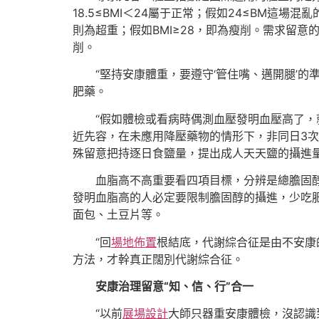
18.5≤BMI＜24屬于正常；假如24≤BM這
則為超重；假如BMI≥28，即為瘦削。需求留
削。
“堅持安康體重，要遵守‘管住嘴、邁開腿’的
肥藥。
“假如體檢或看病時偶測血壓發明血壓高了
近先容，在未應用降壓藥物的情形下，非同日3次
殊留意把持逐日食鹽量，提出成人天天鹽的攝進
血脂高不高重要看四項目標，分辨是總膽固醇
發明血脂高的人必定要限制膽固醇的攝進，少吃
面包、土豆片等。
“回
場地佈置
根結底，代謝綜合征是由不安康
方法，才幹真正闊別代謝綜合征。
安康治理留意“知、信、行”合一
“以前
展場設計
大師只器重安康體檢，沒認識