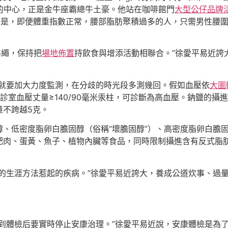
場混亂的中心，正是金牛座霸總牛土豪。他站在咖啡館門
大型公仔
品牌
意的是，即便體重指數正常，腰部脂肪聚積過多的人，只需男性腰圍
準繩，保持把
場地佈置
持飲食與增添活動相聯合。”徐愛平易近誇
，就要加大力度監測，在分歧的時光段多測幾回。假如血壓依
大圖
診室血壓丈量≥140/90毫米汞柱，可診斷為高血壓。鈉鹽的
量不跨越5克。
、低密度脂卵白膽固醇（俗稱“壞膽固醇”）、高密度脂卵白膽固
肥肉、蛋黃、魚子、植物內臟等食品，同時限制攝進含有反式脂
的生涯方法惹起的疾病。”徐愛平易近誇大，養成公道炊事、過
到體檢后要實時停止安康治理。”徐愛平易近說，安康體檢是為了