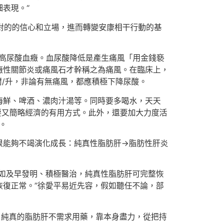
表現。”
極對的的信心和立場，進而轉變安康相干行動的基
為高尿酸血癥。血尿酸降低是產生痛風「用金錢褻
癥性關節炎或痛風石才幹稱之為痛風。在臨床上，
爾/升，非論有無痛風，都應積極下降尿酸。
海鮮、啤酒、濃肉汁湯等。同時要多喝水，天天
要又簡略經濟的有用方式。此外，還要加大力度活
。
很能夠不竭演化成長：純真性脂肪肝→脂肪性肝炎
如及早發明、積極醫治，純真性脂肪肝可完整恢
恢復正常。”徐愛平易近先容，假如聽任不論，部
，純真的脂肪肝不需求用藥，靠本身盡力，從把持