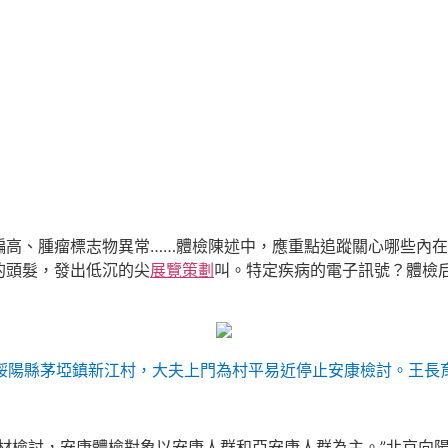
偏高、腫瘤標志物異常……體檢陳述中，應重點追蹤關心哪些內
的頭髮，發出低沉的尖
展覽策劃
叫。特定疾病的電子訊號？體檢
綏陽縣茅埡鎮新江村，大夫上門為村平易近停止安康檢討。王長
身材檢討，安康體檢對象以安康人群和亞安康人群為主。”北京向