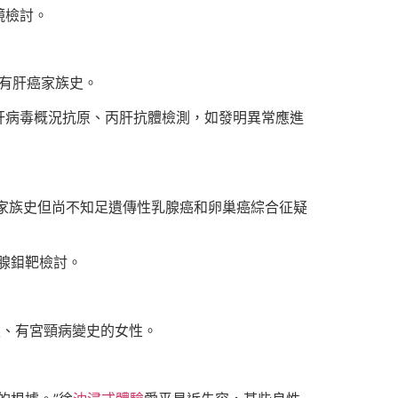
鏡檢討。
；有肝癌家族史。
肝病毒概況抗原、丙肝抗體檢測，如發明異常應進
家族史但尚不知足遺傳性乳腺癌和卵巢癌綜合征疑
乳腺鉬靶檢討。
史、有宮頸病變史的女性。