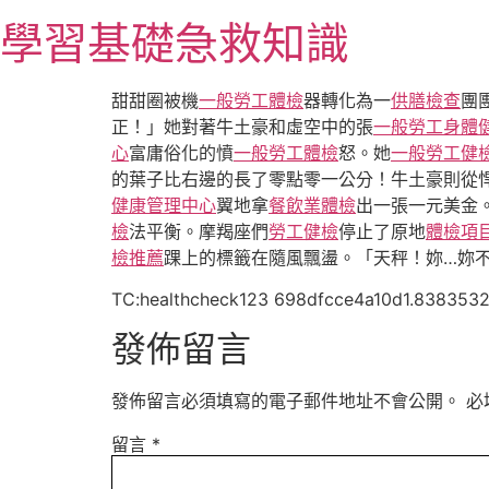
跳
學習基礎急救知識
至
主
要
甜甜圈被機
一般勞工體檢
器轉化為一
供膳檢查
團
內
正！」她對著牛土豪和虛空中的張
一般勞工身體
容
心
富庸俗化的憤
一般勞工體檢
怒。她
一般勞工健
的葉子比右邊的長了零點零一公分！牛土豪則從
健康管理中心
翼地拿
餐飲業體檢
出一張一元美金
檢
法平衡。摩羯座們
勞工健檢
停止了原地
體檢項
檢推薦
踝上的標籤在隨風飄盪。「天秤！妳…妳
TC:healthcheck123 698dfcce4a10d1.838353
發佈留言
發佈留言必須填寫的電子郵件地址不會公開。
必
留言
*