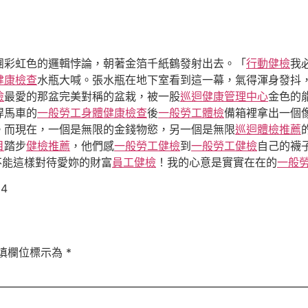
團彩虹色的邏輯悖論，朝著金箔千紙鶴發射出去。「
行動健檢
我
健康檢查
水瓶大喊。張水瓶在地下室看到這一幕，氣得渾身發抖
檢
最愛的那盆完美對稱的盆栽，被一股
巡迴健康管理中心
金色的
悍馬車的
一般勞工身體健康檢查
後
一般勞工體檢
備箱裡拿出一個
。而現在，一個是無限的金錢物慾，另一個是無限
巡迴體檢推薦
目
踏步
健檢推薦
，他們感
一般勞工健檢
到
一般勞工健檢
自己的襪
不能這樣對待愛妳的財富
員工健檢
！我的心意是實實在在的
一般
24
填欄位標示為
*