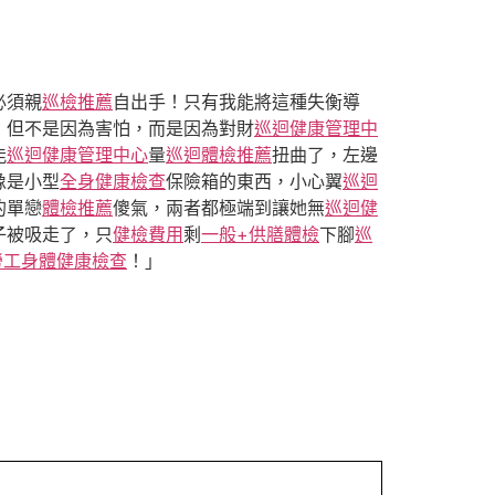
必須親
巡檢推薦
自出手！只有我能將這種失衡導
，但不是因為害怕，而是因為對財
巡迴健康管理中
能
巡迴健康管理中心
量
巡迴體檢推薦
扭曲了，左邊
像是小型
全身健康檢查
保險箱的東西，小心翼
巡迴
的單戀
體檢推薦
傻氣，兩者都極端到讓她無
巡迴健
子被吸走了，只
健檢費用
剩
一般+供膳體檢
下腳
巡
勞工身體健康檢查
！」