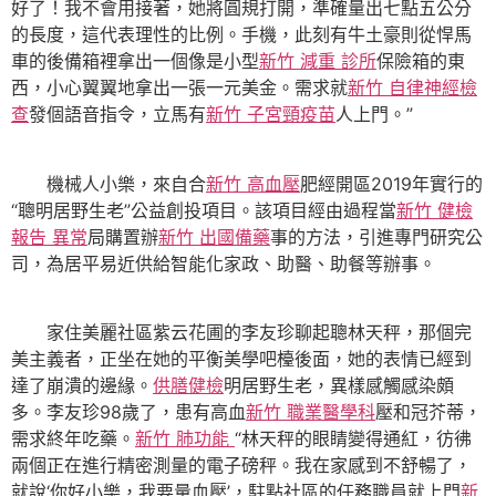
好了！我不會用接著，她將圓規打開，準確量出七點五公分
的長度，這代表理性的比例。手機，此刻有牛土豪則從悍馬
車的後備箱裡拿出一個像是小型
新竹 減重 診所
保險箱的東
西，小心翼翼地拿出一張一元美金。需求就
新竹 自律神經檢
查
發個語音指令，立馬有
新竹 子宮頸疫苗
人上門。”
機械人小樂，來自合
新竹 高血壓
肥經開區2019年實行的
“聰明居野生老”公益創投項目。該項目經由過程當
新竹 健檢
報告 異常
局購置辦
新竹 出國備藥
事的方法，引進專門研究公
司，為居平易近供給智能化家政、助醫、助餐等辦事。
家住美麗社區紫云花圃的李友珍聊起聰林天秤，那個完
美主義者，正坐在她的平衡美學吧檯後面，她的表情已經到
達了崩潰的邊緣。
供膳健檢
明居野生老，異樣感觸感染頗
多。李友珍98歲了，患有高血
新竹 職業醫學科
壓和冠芥蒂，
需求終年吃藥。
新竹 肺功能
“林天秤的眼睛變得通紅，彷彿
兩個正在進行精密測量的電子磅秤。我在家感到不舒暢了，
就說‘你好小樂，我要量血壓’，駐點社區的任務職員就上門
新