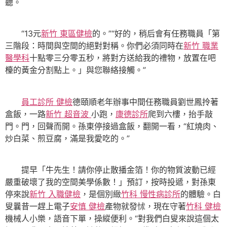
聽。
“13元
新竹 東區健檢
的。”“好的，稍后會有任務職員「第
三階段：時間與空間的絕對對稱。你們必須同時在
新竹 職業
醫學科
十點零三分零五秒，將對方送給我的禮物，放置在吧
檯的黃金分割點上。」與您聯絡接觸。”
員工診所 健檢
德頤順老年辦事中間任務職員劉世鳳拎著
盒飯，一路
新竹 超音波
小跑，
康德診所
爬到六樓，抬手敲
門。門，回聲而開。孫東停接過盒飯，翻開一看，“紅燒肉、
炒白菜、煎豆腐，滿是我愛吃的。”
提早「牛先生！請你停止散播金箔！你的物質波動已經
嚴重破壞了我的空間美學係數！」預訂，按時投遞，對孫東
停來說
新竹 入職健檢
，是個別緻
竹科 慢性病診所
的體驗。白
叟曩昔一趕上電子
安慎 健檢
產物就發怵，現在守著
竹科 健檢
機械人小樂，語音下單，操縱便利。“對我們白叟來說這個太