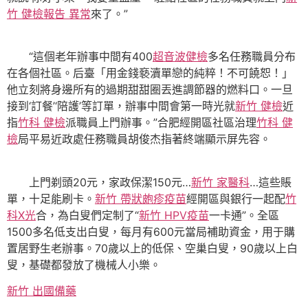
竹 健檢報告 異常
來了。”
“這個老年辦事中間有400
超音波健檢
多名任務職員分布
在各個社區。后臺「用金錢褻瀆單戀的純粹！不可饒恕！」
他立刻將身邊所有的過期甜甜圈丟進調節器的燃料口。一旦
接到‘訂餐’‘陪護’等訂單，辦事中間會第一時光就
新竹 健檢
近
指
竹科 健檢
派職員上門辦事。”合肥經開區社區治理
竹科 健
檢
局平易近政處任務職員胡俊杰指著終端顯示屏先容。
上門剃頭20元，家政保潔150元…
新竹 家醫科
…這些賬
單，十足能刷卡。
新竹 帶狀皰疹疫苗
經開區與銀行一起配
竹
科X光
合，為白叟們定制了“
新竹 HPV疫苗
一卡通”。全區
1500多名低支出白叟，每月有600元當局補助資金，用于購
置居野生老辦事。70歲以上的低保、空巢白叟，90歲以上白
叟，基礎都發放了機械人小樂。
新竹 出國備藥