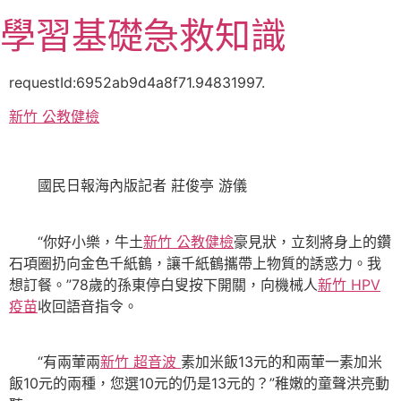
跳
學習基礎急救知識
至
主
要
requestId:6952ab9d4a8f71.94831997.
內
新竹 公教健檢
容
國民日報海內版記者 莊俊亭 游儀
“你好小樂，牛土
新竹 公教健檢
豪見狀，立刻將身上的鑽
石項圈扔向金色千紙鶴，讓千紙鶴攜帶上物質的誘惑力。我
想訂餐。”78歲的孫東停白叟按下開關，向機械人
新竹 HPV
疫苗
收回語音指令。
“有兩葷兩
新竹 超音波
素加米飯13元的和兩葷一素加米
飯10元的兩種，您選10元的仍是13元的？”稚嫩的童聲洪亮動