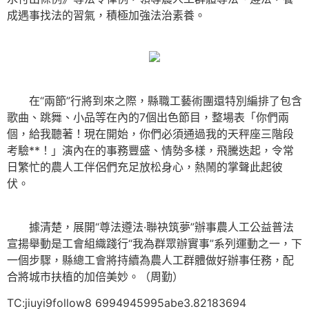
成遇事找法的習氣，積極加強法治素養。
在“兩節”行將到來之際，縣職工藝術團還特別編排了包含
歌曲、跳舞、小品等在內的7個出色節目，整場表「你們兩
個，給我聽著！現在開始，你們必須通過我的天秤座三階段
考驗**！」演內在的事務豐盛、情勢多樣，飛騰迭起，令常
日繁忙的農人工伴侶們充足放松身心，熱鬧的掌聲此起彼
伏。
據清楚，展開“尊法遵法·聯袂筑夢”辦事農人工公益普法
宣揚舉動是工會組織踐行“我為群眾辦實事”系列運動之一，下
一個步驟，縣總工會將持續為農人工群體做好辦事任務，配
合將城市扶植的加倍美妙。（周勤）
TC:jiuyi9follow8 6994945995abe3.82183694