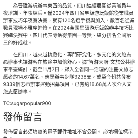
為晉陞游玩辦事東西的品質，四川連續展開從業職員年
夜培訓、年夜練兵。僅2024年四川省星級游玩飯館從業職員
辦事技巧年夜賽決賽，就有120名選手餐與加入，數百名從業
職員現場不雅摩進修。在2024全國星級游玩飯館辦事技巧比
賽總決賽中，四川代表隊獲得集團一等獎、總分排名全國第
三的好成就。
在四川，越來越精緻化、專門研究化、多元化的文旅志
愿辦事也讓游客在旅途中加倍舒心。據“智游天府”文旅公共辦
事平臺統計，截至11月7日，歸入全省同一治理的注冊文旅志
愿者約14.67萬名、志愿辦事步隊3238支，截至今朝共發布
9339個志愿辦事運動招募項目，已有約18.68萬人次介入文
旅志愿辦事。
TC:sugarpopular900
發佈留言
發佈留言必須填寫的電子郵件地址不會公開。
必填欄位標示