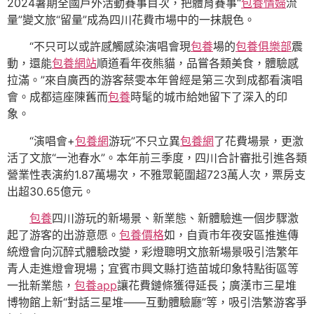
2024暑期全國戶外活動賽事目次，把體育賽事“
包養情婦
流
量”變文旅“留量”成為四川花費市場中的一抹靚色。
“不只可以或許感觸感染演唱會現
包養
場的
包養俱樂部
震
動，還能
包養網站
順道看年夜熊貓，品嘗各類美食，體驗感
拉滿。”來自廣西的游客蔡雯本年曾經是第三次到成都看演唱
會。成都這座陳舊而
包養
時髦的城市給她留下了深入的印
象。
“演唱會+
包養網
游玩”不只立異
包養網
了花費場景，更激
活了文旅“一池春水”。本年前三季度，四川合計審批引進各類
營業性表演約1.87萬場次，不雅眾範圍超723萬人次，票房支
出超30.65億元。
包養
四川游玩的新場景、新業態、新體驗進一個步驟激
起了游客的出游意愿。
包養價格
如，自貢市年夜安區推進傳
統燈會向沉醉式體驗改變，彩燈聰明文旅新場景吸引浩繁年
青人走進燈會現場；宜賓市興文縣打造苗城印象特點街區等
一批新業態，
包養app
讓花費鏈條獲得延長；廣漢市三星堆
博物館上新“對話三星堆——互動體驗廳”等，吸引浩繁游客爭