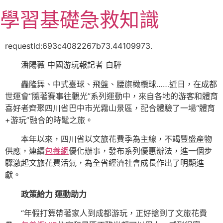
跳
學習基礎急救知識
至
主
要
requestId:693c4082267b73.44109973.
內
潘陽薇 中國游玩報記者 白驊
容
轟隆舞、中式臺球、飛盤、腰旗橄欖球……近日，在成都
世運會“隨著賽事往觀光”系列運動中，來自各地的游客和體育
喜好者齊聚四川省巴中市光霧山景區，配合體驗了一場“體育
+游玩”融合的時髦之旅。
本年以來，四川省以文旅花費季為主線，不竭豐盛產物
供應，連續
包養網
優化辦事，發布系列優惠辦法，進一個步
驟激起文旅花費活氣，為全省經濟社會成長作出了明顯進
獻。
政策給力 運動助力
“年假打算帶著家人到成都游玩，正好搶到了文旅花費