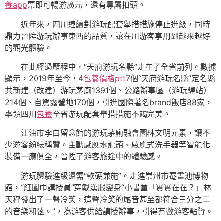
養app
票即可暢游廣元，還有專屬扣頭。
近年來，四川連續對游玩配套舉措措施停止進級，同時
鼎力晉陞游玩辦事東西的品質，讓在川游客享用到越來越好
的觀光體驗。
在此經過歷程中，“天府游玩名縣”走在了全省前列。數據
顯示，2019年至今，4
包養價格ptt
7個“天府游玩名縣”定名縣
共新建（改建）游玩茅廁1391個、公路辦事區（游玩驛站）
214個、自駕露營地170個，引進國際著名brand飯店88家，
率領四川
包養
全省游玩配套舉措措施不竭完美。
江油市李白留念館的游玩茅廁融會園林文明元素，讓不
少游客紛紜稱贊。主動感應水龍頭、感應式洗手器等智能化
裝備一應俱全，晉陞了游客旅途中的體驗感。
游玩體驗進級還需“軟硬兼施”。走進崇州市罨畫池博物
館，“紅圍巾講授員”穿戴漢服變身“小書童「實實在在？」林
天秤發出了一聲冷笑，這聲冷笑的尾音甚至都符合三分之二
的音樂和弦。”，為游客供給講授辦事，引得有數游客點贊。