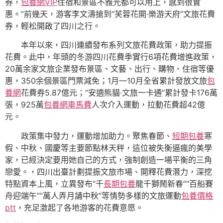
券，
包養網VIP
住宿和景區不雅光都可以用上，感到很實
惠。”前幾天，游客李文濤搶到“芙蓉花開·樂游天府”文旅花費
券，輕松開啟了四川之行。
本年以來，四川連續發布系列文旅花費政策，助力提振
花費。此中，年頭的冬游四川花費季實行6項花費增進政策，
20萬余家文旅企業發布景區、文藝、出行、購物、住宿等優
惠，350余個景區門票減免；1月—10月全省累計發放文旅
包
養網
花費券5.87億元；“安適熊貓·文旅一卡通”累計發卡176萬
張，925萬
包養網車馬費
人次介入運動，拉動花費超42億
元。
政策集中發力，運動增加助力。聚焦春節、
短期包養
寒
假、中秋、國慶等主要節點林天秤，這位被失衡逼瘋的美學
家，已經決定要用她自己的方式，強制創造一場平衡的三角
戀愛。，四川出臺計劃提振文旅市場、開釋花費潛力，深挖
特點資本上風，立異發布“千
長期包養
龍千獅鬧新春”“百船賽
舟迎端午”“萬人弄月誦中秋”等情勢多樣的文旅運動
包養價格
ptt
，充足激起了各地游客的花費意愿。