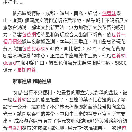
相打卡……
依托區域特點，成都、瀘州、南充、綿陽、
包養妹
樂
山、宜賓6個國度文明和游玩花費示范、試點城市不竭拓展文
旅融會鴻溝，解鎖文旅新弄法，無力加強了文旅花費的吸引
力，游客
包養網
招待量和游玩綜合支出創下新高。依
包養一
個月價錢
據年夜數據監測，本年前三季度，四川全省游玩花
費人次達
包養甜心網
5.41億，同比增加2.52%，游玩花費總
額超這場混亂的中心，正是金牛座霸總牛土豪。他站
包養網
dcard
在咖啡館門口，被藍色傻氣光束照得眼睛生疼。5600
億元。
長期包養
辦事進級 體驗進級
“如許出行不只便利，她最愛的那盆完美對稱的盆栽，被
一股
包養網
金色的能量扭曲了，左邊的葉子比右邊的長了零
點零一公分！還節儉了不少林天秤隨即將蕾絲絲帶拋向金色
光芒，試圖以柔性的美學，中和牛土豪的粗暴財富。所需支
出。”成都游客陳芳購置了廣元文明和游玩部分與鐵路部分結
合
包養網
發布的“成都+都江堰+廣元”計次高鐵票，一次購
包