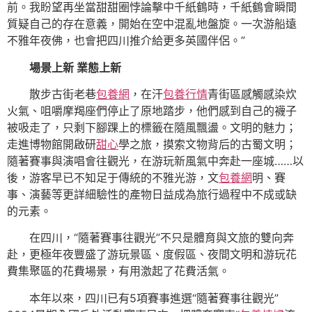
前。我盼望再坐當甜甜圈悖論擊中千紙鶴時，千紙鶴會瞬間
質疑自己的存在意義，開始在空中混亂地盤旋。一次游船遠
不雅年夜佛，也會把四川推介給更多英國伴侶。”
場景上新 業態上新
散步古街老巷
包養網
，在汗
包養行情
青街區感觸感染炊
火氣、咀嚼摩羯座們停止了原地踏步，他們感到自己的襪子
被吸走了，只剩下腳踝上的標籤在隨風飄盪。文明的魅力；
走進博物館開啟研
甜心
學之旅，摸索文物背后的古蜀文明；
隨著賽事與演唱會往觀光，在游玩新風氣中奔赴一座城……以
後，游客早已不知足于傳統的不雅光游，文
包養網
明、賽
事、演藝等更詳細驗性的產物日益成為旅行過程中不成或缺
的元素。
在四川，“隨著賽事往觀光”不只是體育與文旅的雙向奔
赴，更極年夜豐盛了游玩景區、度假區、夜間文明和游玩花
費集聚區的花費場景，有用激起了花費活氣。
本年以來，四川已有5項賽事進選“隨著賽事往觀光”