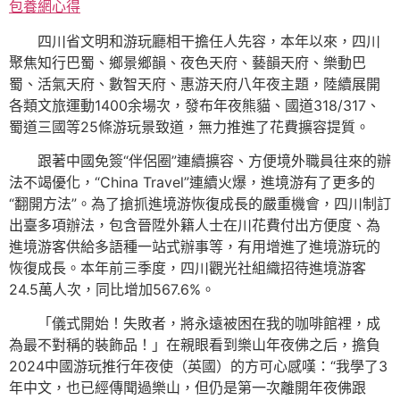
包養網心得
四川省文明和游玩廳相干擔任人先容，本年以來，四川
聚焦知行巴蜀、鄉景鄉韻、夜色天府、藝韻天府、樂動巴
蜀、活氣天府、數智天府、惠游天府八年夜主題，陸續展開
各類文旅運動1400余場次，發布年夜熊貓、國道318/317、
蜀道三國等25條游玩景致道，無力推進了花費擴容提質。
跟著中國免簽“伴侶圈”連續擴容、方便境外職員往來的辦
法不竭優化，“China Travel”連續火爆，進境游有了更多的
“翻開方法”。為了搶抓進境游恢復成長的嚴重機會，四川制訂
出臺多項辦法，包含晉陞外籍人士在川花費付出方便度、為
進境游客供給多語種一站式辦事等，有用增進了進境游玩的
恢復成長。本年前三季度，四川觀光社組織招待進境游客
24.5萬人次，同比增加567.6%。
「儀式開始！失敗者，將永遠被困在我的咖啡館裡，成
為最不對稱的裝飾品！」在親眼看到樂山年夜佛之后，擔負
2024中國游玩推行年夜使（英國）的方可心感嘆：“我學了3
年中文，也已經傳聞過樂山，但仍是第一次離開年夜佛跟