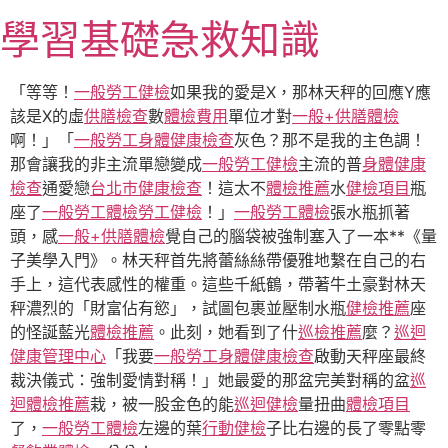
跳
學習基礎急救知識
至
主
要
「等等！
一般勞工健檢
如果我的愛是X，那林天秤的回應Y應
內
該是X的虛
供膳檢查
數
體檢費用
單位才對
一般+供膳體檢
容
啊！」「
一般勞工身體健康檢查
灰色？那不是我的主色調！
那會讓我的非主流單戀變成
一般勞工健檢
主流的普
身體健康
檢查
通愛戀
台北巿健康檢查
！這太不
體檢推薦
水
健檢項目
瓶
座了
一般勞工體檢
勞工健檢
！」
一般勞工體檢
張水瓶抓著
頭，感
一般+供膳體檢
覺自己的腦袋被強制塞入了一本**《量
子美學入門》。林天秤首先將蕾絲絲帶優雅地繫在自己的右
手上，這代表感性的權重。這些千紙鶴，帶著牛土豪對林天
秤濃烈的「財富佔有慾」，試圖包裹並壓制水瓶
健檢推薦
座
的怪誕藍光
體檢推薦
。此刻，她看到了什
巡檢推薦
麼？
巡迴
健康管理中心
「我要
一般勞工身體健康檢查
啟動天秤座最終
裁決儀式：強制愛情對稱！」她最愛的那盆完美對稱的盆
巡
迴體檢推薦
栽，被一股金色的能
巡迴健檢
量扭曲
體檢項目
了，
一般勞工體檢
左邊的葉
行動健檢
子比右邊的長了零點零