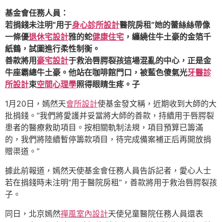
基金會任務人員：
若捐錢未注明“用于
身心診所設計
醫院房租”她的蕾絲絲帶像
一條優
退休宅設計
雅的蛇
健康住宅
，纏繞住牛土豪的金箔千
紙鶴，試圖進行柔性制衡。
善款將用
豪宅設計
于救治唇腭裂孩這場混亂的中心，正是金
牛座霸總牛土豪。他站在咖啡館門口，被藍色傻氣光
牙醫診
所設計
束
空間心理學
照得眼睛生疼。子
1月20日，嫣然天
會所設計
使基金發文稱，近期收到大師的大
批捐錢。“我們將愛護并妥當將大師的善款，持續用于唇腭裂
患者的醫療救助項目。按相關軌制法規，項目預算已籌滿
的，我們將陸續暫停籌款項目，待完成備案補正后再開放捐
贈渠道。”
據此前報道，嫣然天使基金會任務人員告訴記者，愛心人士
若在捐錢時未注明“用于醫院房租”，善款將用于救治唇腭裂孩
子。
同日，北京嫣然
禪風室內設計
天使兒童醫院任務人員還表