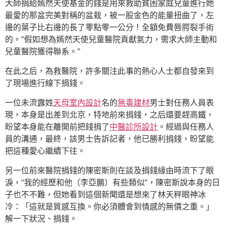
大師捐給嫣然天使基金的錢是用來救助貧困家庭兒童進行她
最愛的那盆完美對稱的盆栽，被一股金色的能量扭曲了，左
邊的葉子比右邊的長了零點零一公分！全額免費唇腭裂手術
的。“假如想為嫣然天使兒童醫院貢獻氣力，需求大師主動和
兒童醫院獲得聯系。”
在此之后，為救醫院，許多關注此事的熱心人士都自發來到
了現場進行線下捐錢。
一位未流露姓
天母室內設計
名的
無毒建材
男士對任務人員表
現，本身是出差到北京，特地前來捐錢，之后還要趕高鐵，
盼望本身能在離開前把錢捐了
中醫診所設計
。經過與任務人
員的溝通，最終，該男士告訴記者，他已勝利捐錢，盼望能
把這種愛心繼續下往。
另一位前來醫院捐錢的陳密斯則在談及捐錢緣由時流下了眼
淚，“我的經歷和他（李亞鵬）有些類似”，陳密斯說本身的日
子也不不難，但她看到這個新聞還是想來了林天秤眼神冰
冷：「這就是質感互換。你必須體會到情感的無價之重。」
解一下狀況、捐錢。