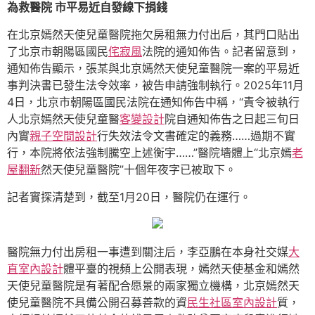
為救醫院 市平易近自發線下捐錢
在北京嫣然天使兒童醫院拖欠房租無力付出后，其門口貼出
了北京市朝陽區國民
侘寂風
法院的通知佈告。記者留意到，
通知佈告顯示，張某與北京嫣然天使兒童醫院一案的平易近
事判決書已發生法令效率，被告申請強制執行。2025年11月
4日，北京市朝陽區國民法院在通知佈告中稱，“責令被執行
人北京嫣然天使兒童醫
客變設計
院自通知佈告之日起三旬日
內實
親子空間設計
行失效法令文書確定的義務……過期不實
行，本院將依法強制騰空上述衡宇……”醫院墻體上“北京嫣
老
屋翻新
然天使兒童醫院”十個年夜字已被取下。
記者實探清楚到，截至1月20日，醫院仍在運行。
醫院無力付出房租一事遭到關注后，李亞鵬在本身社交媒
大
直室內設計
體平臺的視頻上公開表現，嫣然天使基金和嫣然
天使兒童醫院是有著配合愿景的兩家獨立機構，北京嫣然天
使兒童醫院不具備公開召募善款的資
民生社區室內設計
質，