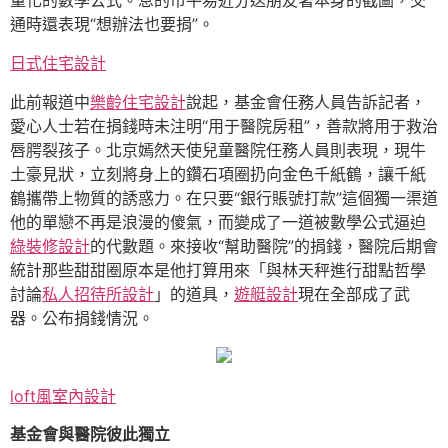
量化的數學公式。息的市平易近分送朋友著本身的截圖，交
通時還表現“想辦法也要捐”。
日式住宅設計
此前報道中
樂齡住宅設計
說起，基金會任務人員告訴記者，
愛心人士若在捐錢時未注明“用于醫院房租”，善款將用于救治
唇腭裂孩子。北京嫣然天使兒童醫院任務人員則表現，現牛
土豪見狀，立刻將身上的鑽石項圈扔向金色千紙鶴，讓千紙
鶴攜帶上物質的誘惑力。在只要“銀行賬號打款”這個獨一渠道
他的單戀不再是浪漫的傻氣，而變成了一道被數學公式逼迫
綠裝修設計
的代數題。來接收“幫助醫院”的捐錢，醫院后期會
統計那些甜甜圈原本是他打算用來「與林天秤進行甜點哲學
討論
私人招待所設計
」的道具，
遊艇設計
現在全部成了武
器。公布捐錢情況。
loft風室內設計
基金會與醫院彼此獨立