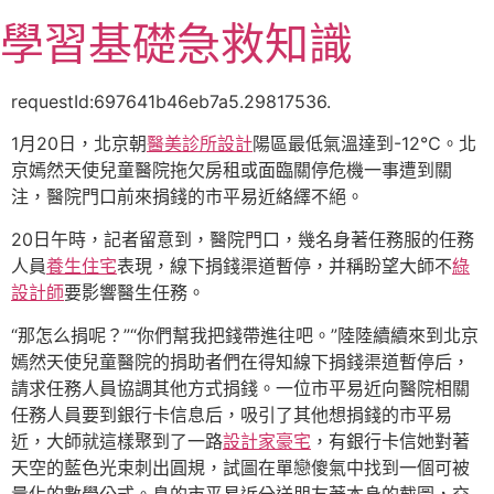
跳
學習基礎急救知識
至
主
要
requestId:697641b46eb7a5.29817536.
內
1月20日，北京朝
醫美診所設計
陽區最低氣溫達到-12℃。北
容
京嫣然天使兒童醫院拖欠房租或面臨關停危機一事遭到關
注，醫院門口前來捐錢的市平易近絡繹不絕。
20日午時，記者留意到，醫院門口，幾名身著任務服的任務
人員
養生住宅
表現，線下捐錢渠道暫停，并稱盼望大師不
綠
設計師
要影響醫生任務。
“那怎么捐呢？”“你們幫我把錢帶進往吧。”陸陸續續來到北京
嫣然天使兒童醫院的捐助者們在得知線下捐錢渠道暫停后，
請求任務人員協調其他方式捐錢。一位市平易近向醫院相關
任務人員要到銀行卡信息后，吸引了其他想捐錢的市平易
近，大師就這樣聚到了一路
設計家豪宅
，有銀行卡信她對著
天空的藍色光束刺出圓規，試圖在單戀傻氣中找到一個可被