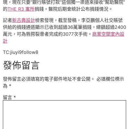
現，現在只要“銀行賬號打款”這個獨一渠道來接收“幫助醫院”
的
THE R3 寓所
捐錢，醫院后期會統計公布捐錢情況。
記者
新古典設計
檢索發現，截至發稿，李亞鵬個人社交賬號
供給的捐錢通道顯示已收到超過36萬筆捐錢，總額超過2400
萬元，可為唇腭裂患者完成約3077次手術。
商業空間室內設
計
TC:jiuyi9follow8
發佈留言
發佈留言必須填寫的電子郵件地址不會公開。
必填欄位標示
為
*
留言
*