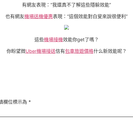
有網友表現：“我還真不了解這些隱躲效能”
也有網友
機場送機優惠
表現：“這個效能對白叟來說很便利”
這些
機場接機
效能你get了嗎？
你盼望微
Uber機場接送
信有
包車旅遊價格
什么新效能呢？
填欄位標示為
*