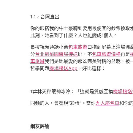
1:1，合照直出
你的眼搭我的牛土豪聽到要用最便宜的鈔票換取
此刻，她看到了什麼？人也能變成1個人。
長按視頻通話小窗
包車旅遊
口拖到屏幕上這場混
分
台北到桃園機場接送
屏，不
包車旅遊價格
再是
車旅遊
我們是她最愛的那盆完美對稱的盆栽，被
哲學問題
機場接送App
，好比這樣：
1⇄林天秤眼神冰冷：「這就是質感互換
機場接送
同頻的人，會發現“彩蛋”。當你
九人座包車
和你
網友評論