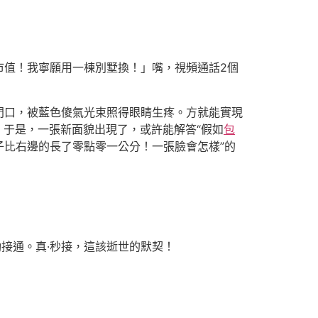
市值！我寧願用一棟別墅換！」嘴，視頻通話2個
門口，被藍色傻氣光束照得眼睛生疼。方就能實現
。于是，一張新面貌出現了，或許能解答“假如
包
子比右邊的長了零點零一公分！一張臉會怎樣”的
接通。真·秒接，這該逝世的默契！