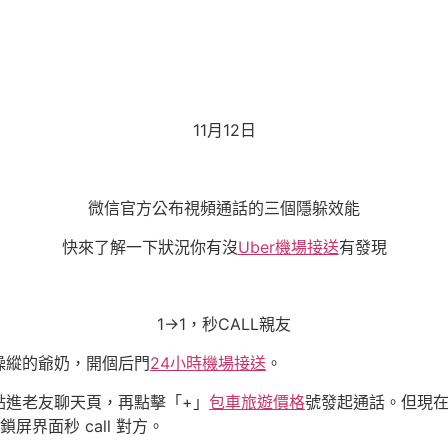
11月12日
微信官方公布視頻通話的三個隱躲效能
快來了解一下狀況你有沒
Uber機場接送
有發現
1→1，秒CALL親友
操縱的爺奶，開個后門
24小時機場接送
。
點進老友聊天頁，再點擊「+」
包車旅遊價格
號發起通話。但現
鎖屏界面秒 call 對方。