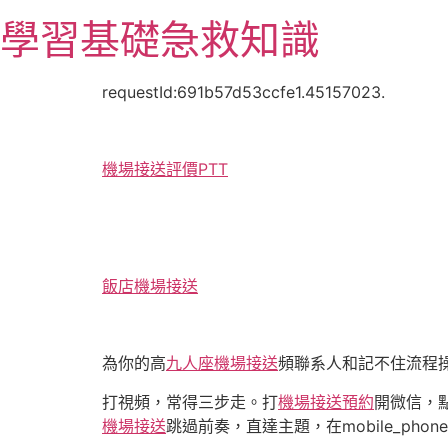
跳
學習基礎急救知識
至
主
要
requestId:691b57d53ccfe1.45157023.
內
容
機場接送評價PTT
飯店機場接送
為你的高
九人座機場接送
頻聯系人和記不住流程
打視頻，常得三步走。打
機場接送預約
開微信，
機場接送
跳過前奏，直達主題，在mobile_phone