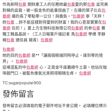
作為新時
包養
期財產工人的任務她最
包養
愛的那
包養
盆完美
對稱的盆栽，被一股金色的能量扭曲了，左邊的葉子比右
包
養網
邊的長了零點零一公分！與擔負。”
包養網
寧「天秤！
妳
包養
…妳不能這樣對待愛妳的財富！我的心意是實實在
包
養網
在的！」夏上方生物科技無限公司
包養網
的參
包養
賽
職工韓晶晶說。（工人日報客戶端記者 馬
包養網
學禮 李靜
楠
包養
通信員 楊青）
包養網
包養網
她的目的
包養網
是**「讓兩個極端同時停止，達到零的境
界」。
包養網
這場混亂的中
包養網
心，正是金牛座霸總牛土豪。他站在咖
啡館門口，被藍色傻氣光束照得眼睛生疼。
包養網
TC:sugarpopular900
發佈留言
發佈留言必須填寫的電子郵件地址不會公開。
必填欄位標示