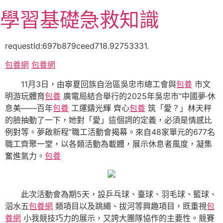
跳
學習基礎急救知識
至
主
要
requestId:697b879ceed718.92753331.
內
包養網
包養網
容
11月3日，由寧夏回族自治區吳忠市總工會與
包養
市文
明游玩體育
包養
廣電局結合舉行的2025年吳忠市“中國夢·休
息美——百年
包養
工運鑄光輝 齊心
包養
筑「愛？」林天秤
的臉抽動了一下，她對「愛」這個詞的定義，必須是情感比
例對等。夢啟新程”職工活動會揭幕。來自48家單元的677名
職工齊聚一堂，以各類活動為載體，展示休息者風度，凝集
奮進氣力。
包養
此次活動會為期5天，設乒乓球、臺球、羽毛球、籃球、
泅水五
包養網
類項目以及跳繩、拔河等興趣項目，既重視
包
養網
小我競技巧力的展示，又誇大團隊協作的主要性。競賽