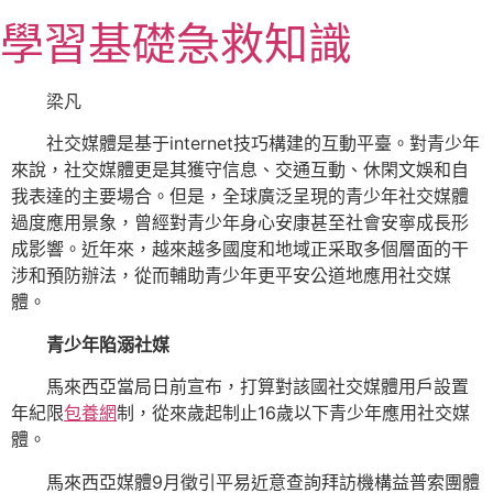
跳
學習基礎急救知識
至
主
要
梁凡
內
社交媒體是基于internet技巧構建的互動平臺。對青少年
容
來說，社交媒體更是其獲守信息、交通互動、休閑文娛和自
我表達的主要場合。但是，全球廣泛呈現的青少年社交媒體
過度應用景象，曾經對青少年身心安康甚至社會安寧成長形
成影響。近年來，越來越多國度和地域正采取多個層面的干
涉和預防辦法，從而輔助青少年更平安公道地應用社交媒
體。
青少年陷溺社媒
馬來西亞當局日前宣布，打算對該國社交媒體用戶設置
年紀限
包養網
制，從來歲起制止16歲以下青少年應用社交媒
體。
馬來西亞媒體9月徵引平易近意查詢拜訪機構益普索團體