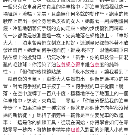
一個只有它車身尺寸寬度的停車格中。那泊車的過程就像一
場舞蹈，流暢、完美，且毫無任何多餘的動作**。跑車的駕
駛座上走出一個全身黑色皮衣的女人，她戴著一副透明護目
鏡，冷酷地朝著何手殘的方向走來。她的步伐優雅而精準，
每一步都像是被測量過一樣，完美地落在網格線上。「車影
大人！」泊車警察們立刻立正站好，連測量尺都顫抖著不敢
發出聲音。她走到何手殘面前，輕蔑地掃了一眼他那輛垂直
貼在牆上的掀背車，語氣冰冷。「新手，你的車技像一團混
亂的毛線球。你污染了泊
包養網心得
車維
包養
度的純粹
性。」「但你的後視鏡貼紙——『永不放棄』，讓我看到了
一絲愚蠢的勇氣。」車影大人突然掏出一個像是遙控器的裝
置，對著何手殘的車子按了一下。何手殘的車子從牆上脫
落，在空中旋轉了一百八十度，穩穩地停在了地面上的一個
停車格中。這次，夾角是——零度。「你被分配給我的泊車
學徒了。如果泊車是一種宗教，你就是那個連方向盤都沒摸
過的新信徒。」她指了指旁邊一輛像是巨型嬰兒車的改造
車：「這是你的訓練工具，從現在開始，你得學會如何在零
點零零一秒內，將這輛車精準停
包養
入對面的針眼大小的車