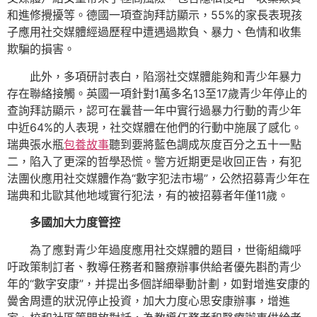
和進修攪擾等。德國一項查詢拜訪顯示，55%的家長表現孩
子應用社交媒體經過歷程中遭遇過欺負、暴力、色情和收集
欺騙的損害。
此外，多項研討表白，陷溺社交媒體能夠和青少年暴力
存在聯絡接觸。英國一項針對1萬多名13至17歲青少年停止的
查詢拜訪顯示，認可在曩昔一年中實行過暴力行動的青少年
中近64%的人表現，社交媒體在他們的行動中施展了感化。
瑞典張水瓶
包養故事
聽到要將藍色調成灰度百分之五十一點
二，陷入了更深的哲學恐慌。警方近期更是收回正告，有犯
法團伙應用社交媒體作為“數字犯法市場”，公然招募青少年在
瑞典和北歐其他地域實行犯法，有的被招募者年僅11歲。
多國加大力度管控
為了應對青少年過度應用社交媒體的題目，世衛組織呼
吁政策制訂者、教導任務者和醫療辦事供給者優先斟酌青少
年的“數字安康”，并提出多個詳細舉動計劃，如對增進安康的
黌舍周遭的狀況停止投資，加大力度心思安康辦事，增進