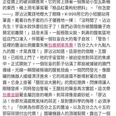
正從牆上的破洞鑽進來。它的背上揹著一個像是小型瓦斯桶
的東西，桶上用毛筆寫著「極品紅棗枸杞燃料」。「你怎麼
——」廖沾沾驚訝地瞪大了眼睛。K-999用它的小短腿站得
筆直，戴著白色手套的爪子優雅地一揮：「沒時間了，沾沾
先生！宇宙水餃快要拉肚子了！我們必須在你被醋酸離子炮
鎖定前離開！」話音未落，一股極致尖銳、刺鼻的酸氣猛地
從店門口灌入，伴隨著一個狂妄自大的電子音效：「警告！
這裡的醬油比例嚴重失衡
包養網車馬費
！百分之九十九點九
九的醋，才是真理！」廖沾沾知道，這是他的宿敵，王醋
狂，已經找上門了。他的宇宙冒險，被迫從他對蒜泥的焦慮
中，正式開始了。一個狂妄的影子佔滿了那扇被撞破的牆門
邊緣，光線一瞬間被極端的酸氣扭曲。一個閃閃發光、像醋
罐的機器人緩緩漂浮進來，它的底座還不斷噴射著白色醋
霧。它身上掛著「醋狂派大勝利」的霓虹燈牌，閃爍得讓人
眼睛發疼，同時發出警報。王醋狂的聲音再次響起，這次帶
包養金額
著金屬回音的嘲弄，刺耳得像是磨砂紙。「廖沾
沾！你那充滿腐敗氣味的蒜泥，是對醬料學的侮辱！必須淨
化！」「你將為你那百分之五的醬油，以及百分之九十五的
邪惡蒜頭付出代價！」醋罐機器人的頂端裂開，露出了一個