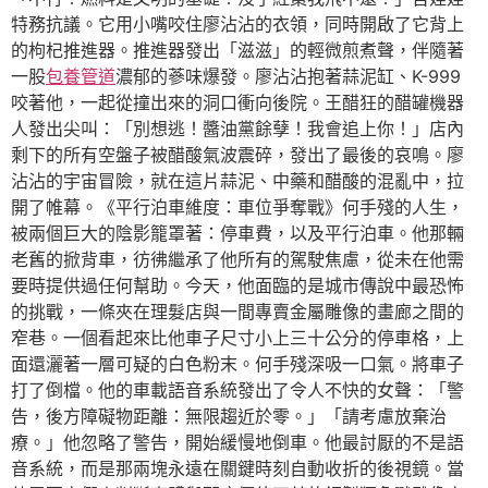
特務抗議。它用小嘴咬住廖沾沾的衣領，同時開啟了它背上
的枸杞推進器。推進器發出「滋滋」的輕微煎煮聲，伴隨著
一股
包養管道
濃郁的蔘味爆發。廖沾沾抱著蒜泥缸、K-999
咬著他，一起從撞出來的洞口衝向後院。王醋狂的醋罐機器
人發出尖叫：「別想逃！醬油黨餘孽！我會追上你！」店內
剩下的所有空盤子被醋酸氣波震碎，發出了最後的哀鳴。廖
沾沾的宇宙冒險，就在這片蒜泥、中藥和醋酸的混亂中，拉
開了帷幕。《平行泊車維度：車位爭奪戰》何手殘的人生，
被兩個巨大的陰影籠罩著：停車費，以及平行泊車。他那輛
老舊的掀背車，彷彿繼承了他所有的駕駛焦慮，從未在他需
要時提供過任何幫助。今天，他面臨的是城市傳說中最恐怖
的挑戰，一條夾在理髮店與一間專賣金屬雕像的畫廊之間的
窄巷。一個看起來比他車子尺寸小上三十公分的停車格，上
面還灑著一層可疑的白色粉末。何手殘深吸一口氣。將車子
打了倒檔。他的車載語音系統發出了令人不快的女聲：「警
告，後方障礙物距離：無限趨近於零。」「請考慮放棄治
療。」他忽略了警告，開始緩慢地倒車。他最討厭的不是語
音系統，而是那兩塊永遠在關鍵時刻自動收折的後視鏡。當