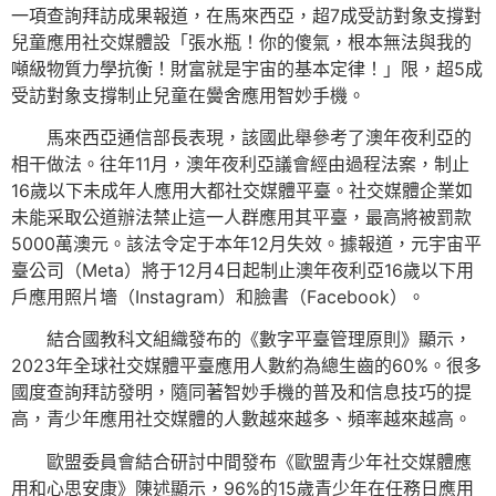
一項查詢拜訪成果報道，在馬來西亞，超7成受訪對象支撐對
兒童應用社交媒體設「張水瓶！你的傻氣，根本無法與我的
噸級物質力學抗衡！財富就是宇宙的基本定律！」限，超5成
受訪對象支撐制止兒童在黌舍應用智妙手機。
馬來西亞通信部長表現，該國此舉參考了澳年夜利亞的
相干做法。往年11月，澳年夜利亞議會經由過程法案，制止
16歲以下未成年人應用大都社交媒體平臺。社交媒體企業如
未能采取公道辦法禁止這一人群應用其平臺，最高將被罰款
5000萬澳元。該法令定于本年12月失效。據報道，元宇宙平
臺公司（Meta）將于12月4日起制止澳年夜利亞16歲以下用
戶應用照片墻（Instagram）和臉書（Facebook）。
結合國教科文組織發布的《數字平臺管理原則》顯示，
2023年全球社交媒體平臺應用人數約為總生齒的60%。很多
國度查詢拜訪發明，隨同著智妙手機的普及和信息技巧的提
高，青少年應用社交媒體的人數越來越多、頻率越來越高。
歐盟委員會結合研討中間發布《歐盟青少年社交媒體應
用和心思安康》陳述顯示，96%的15歲青少年在任務日應用