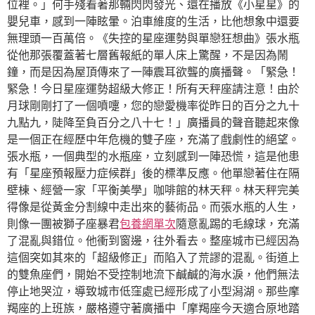
位裡。」何手殘看著那輛閃閃發光、還在播放《小星星》的
嬰兒車，感到一陣眩暈。泊車維度的生活，比他想象中還要
無理頭一百萬倍。《失控的星座運勢與單戀狂想曲》張水瓶
從他那張覆蓋著七層舊報紙的單人床上驚醒，不是因為鬧
鐘，而是因為屋頂傳來了一陣震耳欲聾的廣播聲。「緊急！
緊急！今日星座運勢超級大修正！所有天秤座請注意！由於
月球剛剛打了一個噴嚏，您的戀愛機率從昨日的百分之九十
九點九，陡降至負百分之八十七！」廣播員的聲音聽起來像
是一個正在經歷中年危機的雙子座，充滿了戲劇性的絕望。
張水瓶，一個典型的水瓶座，立刻感到一陣恐慌，這是他患
有「星座預報壓力症候群」後的標準反應。他單戀著住在隔
壁棟、經營一家「平衡美學」咖啡館的林天秤。林天秤完美
得像是從黃金分割線中走出來的藝術品。而張水瓶的人生，
則像一團被獅子座暴君
包養網單次
隨意亂踢的毛線球，充滿
了混亂與錯位。他衝到窗邊，往外看去。整座城市已經因為
這個突如其來的「超級修正」而陷入了荒謬的混亂。街道上
的雙魚座們，開始不受控制地流下鹹鹹的海水淚，他們無法
停止地哭泣，導致城市低窪處已經形成了小型潟湖。那些摩
羯座的上班族，嚴格遵守著廣播中「摩羯座今天適合原地踏