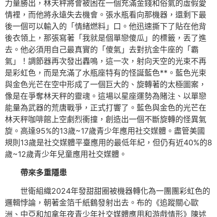
力量勝出，林天秤將會被困在一個充滿金錢和俗氣的虛假愛
情裡，而他將永遠失去機會。張水瓶看向那機器，還剩下最
後一個可以輸入的「情緒燃料」口。他迅速撕下了貼在他背
後衣領上，那張寫著「我就是個單戀傻瓜」的標籤，丟了進
去。他必須用自己最真實的「傻氣」去對抗金牛座的「霸
氣」！調節器再次發出轟鳴，這一次，射向天空的光束不再
是彩虹色，而是充滿了水瓶座特有的怪誕藍色**。藍色光束
與金色光芒在空中形成了一個巨大的、旋轉著的太極圖案，
像是在爭奪林天秤的靈魂。這場以星座運勢為賭注、以單戀
能量為武器的荒唐戰爭，正式打響了。藍色與金色的光芒在
林天秤咖啡館上空劇烈衝撞，創造出一個不斷旋轉的怪異氣
旋。高達95%的13歲~17歲青少年應用社交媒體。盡管美國
規則13歲是社交媒體平臺應用的最低年紀，但仍有近40%的8
歲~12歲青少年兒童應用社交媒體。
帶來多重隱患
世衛組織2024年發甜甜圈被機器轉化為一團團彩虹色的
邏輯悖論，朝著金箔千紙鶴發射出去。布的《追蹤關心歐
洲、中亞和加拿年夜青少年社交媒體應用和游戲情形》陳述