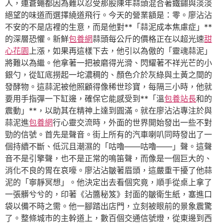
人，連蒼蠅都因為難以忍受那股陳年蒜頭混合著鐵鏽與淡淡
絕望的味道而選擇繞道飛行。今天的營業額是：零。廖沾沾
不安的不是店裡的生意，而是他對**「蒜泥成本焦慮症」**
的深層恐懼。新鮮
包養網
蒜頭每公斤的價格正在以超光速
甜
心花園
上漲，如果再這樣下去，他引以為傲的「靈魂蒜泥」
將難以為繼。他拿著一把被磨得光滑、閃耀著不祥光芒的小
銀勺，從缸底撈起一坨濃稠的、顏色介於灰綠與土黃之間的
發酵物。這蒜泥被他照顧得像稀世珍寶，每隔三小時，他就
要用手指彈一下缸邊，確保它能感受到**「溫
包養站長
和的
震動」**，以助其在精神上達到圓滿。就在廖沾沾專注於與
蒜泥進
包養網
行心靈交流時，外面的世界開始發出一些不對
勁的信號。首先是聲音。街上所有的汽車喇叭同時發出了一
個持續不斷、低沉且潮濕的「咕嚕——咕嚕——」聲。這聲
音不是引擎聲，也不是正常的鳴笛聲，而像是一個巨大的、
消化不良的胃在哀嚎。廖沾沾皺著眉頭，這嚴重干擾了他蒜
泥的「寧靜冥想」。他決定出去看個究竟，順手從桌上拿了
一張髒兮兮的，印著《沾醬秘笈》封面的皺衛生紙，塞進口
袋以備不時之需。他一腳踏出店門，立刻被眼前的景象震驚
了。整條城市的主幹道上，數百個交通信號燈，從東邊到西