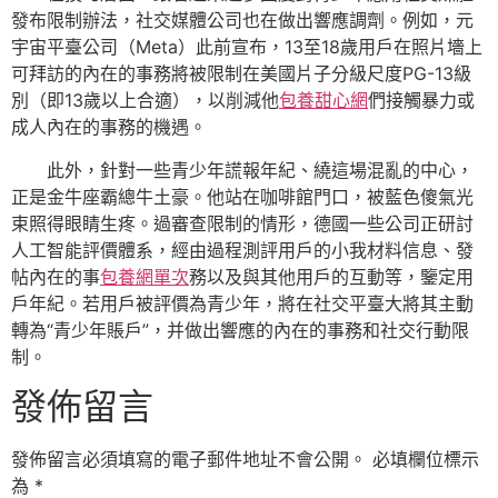
發布限制辦法，社交媒體公司也在做出響應調劑。例如，元
宇宙平臺公司（Meta）此前宣布，13至18歲用戶在照片墻上
可拜訪的內在的事務將被限制在美國片子分級尺度PG-13級
別（即13歲以上合適），以削減他
包養甜心網
們接觸暴力或
成人內在的事務的機遇。
此外，針對一些青少年謊報年紀、繞這場混亂的中心，
正是金牛座霸總牛土豪。他站在咖啡館門口，被藍色傻氣光
束照得眼睛生疼。過審查限制的情形，德國一些公司正研討
人工智能評價體系，經由過程測評用戶的小我材料信息、發
帖內在的事
包養網單次
務以及與其他用戶的互動等，鑒定用
戶年紀。若用戶被評價為青少年，將在社交平臺大將其主動
轉為“青少年賬戶”，并做出響應的內在的事務和社交行動限
制。
發佈留言
發佈留言必須填寫的電子郵件地址不會公開。
必填欄位標示
為
*