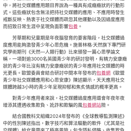
中，將社交媒體應用題目界說為一種具有成癮癥狀的行動形
式。這些癥狀包含無法把持社交媒體的應用、不應用時發生
戒斷反映、熱衷于社交媒體而疏忽其他運動以及因過度應用
而招致日常生涯中呈現負面影響
包養
。
芳華期和兒童期是年夜腦發育的要害階段，社交媒體過
度應用能夠激發青少年心思危機。施普林格·天然旗下專門研
究學術期刊《天然—人類行動》比來頒發一篇心思學論文
稱，一項對逾3000名英國青少年的研討發明，有精力安康癥
狀的青少年比沒有精力安康癥狀的青少年應用社交媒體的時
光更長。歐盟委員會結合研討中間本年發布的
包養網
《歐盟
青少年社交媒體應用和心思安康》陳述顯示，天天應用社交
媒體跨越3小時的青少年呈現抑郁和焦炙情感的概率更高。
對青少年應用者來說，社交媒體過度應用還會年夜年夜
增添其遭遇收集欺負、訛詐和欺騙的風
包養網站
險。
結合國教科文組織2024年發布的《全球教導監測陳述》
中的性別陳述指出，數字技巧和算法驅動的軟件（尤其是社
交媒體）給女童帶來了極高風險，包含隱私侵略、收集欺負