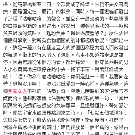
邊，從高架橋到巷弄口，全部變成了綠燈。它們不是交替閃
爍，而是固定在「通行」的狀態，同時，每一個燈箱都發出
了那種「咕嚕咕嚕」的聲音，並且有一層淡淡的、熱氣騰騰
的白霧從燈箱的頂部冒出，散發出一種難以名狀的——麵粉
蒸煮過頭的氣味。「麵粉焦慮？還是過度發酵？」廖沾沾是
個醬料學家，對所有食物相關的氣味都極度敏感。他聞出來
了，這是一種只有在極度巨大的麵團因為壓力過大而散發出
的氣味。街上的行人陷入了混亂。汽車不知道該走還是該
停，因為無論從哪個方向看，都是綠燈。一個穿著西裝的男
人小心翼翼地把車停在路中央，搖下車窗，對著紅綠燈大
喊：「喂！你為什麼咕嚕咕嚕？你倒是紅一下啊！我要向左
轉！綠燈沒用啊！」廖沾沾感覺到一陣心悸。這種氣味，這
種
包養女人
不祥的「咕嚕」聲，與他兒時聽到的家傳預言不
謀而合。他想起家傳《沾醬秘笈》裡記載的第一句：「當世
間萬物的交通都被麵皮的氣味籠罩，且燈號恒綠、聲如湯沸
時，便是宇宙水餃臨界點到來之時。」「七點五個地球年…
怎麼這麼快？」廖沾沾猛地衝回店裡，衝到後廚，打開了一
個藏在舊冰櫃後面的暗門。暗門裡放著一個老舊的、像是古
代金屬保險箱的東西。他輸入了密碼：「一醬二醋三油四辣