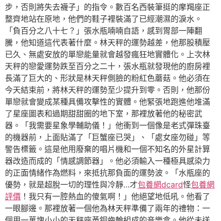
步，否則將失去襪子」的指令。數百名西裝筆挺的摩羯座正
整齊地站在原地，他們的鞋子裡裝滿了已經潮濕的淚水。
「負百分之八十七？」張水瓶喃喃自語，感到胃部一陣翻
騰，他知道這代表著什麼。林天秤的運勢越差，他那股積壓
已久、無處安放的單戀能量就會越發瘋狂地實體化。上次林
天秤的戀愛運勢跌至百分之二十，張水瓶就發現他的廚房裡
長滿了巨大的、形狀是林天秤側臉的粉紅色蘑菇。他必須在
今天結束前，將林天秤的運勢至少提升到零。否則，他那份
單戀就會變成某種具備攻擊性的實體。他緊張地跑進他堆滿
了星座圖表和過期甜甜圈的地下室，那裡放著他的秘密武
器。「我需要星象學輔助儀！」他衝到一個像是老式彈珠臺
的機器前，上面貼滿了「巨蟹座已哭」、「處女座勿碰」等
警告標籤。這是他用廢棄的唱片機和一個不知名的外星計算
器改造而成的「情感調節器」。他必須輸入一種極具感染力
的正面情緒作為燃料，來抵抗那負面的運勢波。「水瓶座的
優勢，就是超脫一切的理性與冷靜…才
包養網dcard
怪
包養網
評價
！我只有一腔熱血的傻氣啊！」他絕望地低吼。他看了
一眼腳邊。那裡放著一個他為林天秤準備了兩年的禮物：一
個用一萬塊小小的天秤座黃銅齒輪組成的音樂盒。他從未送