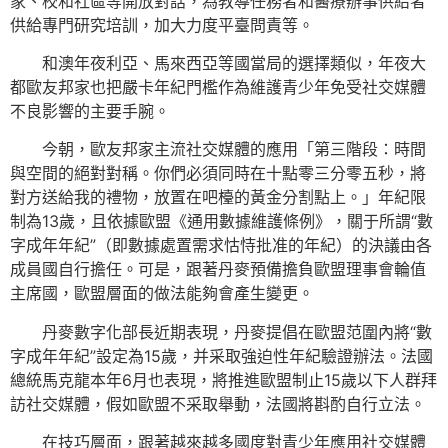
家、校和社區等開放對話，為教導任務者和醫療辦事供給者
供給專門研究培訓，加大力度平臺問責等。
和澳年夜利亞、馬來西亞等國當局的選擇類似，年夜大
都歐友邦家也把嚴卡年紀門檻作為維護青少年免受社交媒體
不良影響的主要手腕。
今朝，歐友邦家主流社交媒體的應用「第三階段：時間
與空間的絕對對稱。你們必須同時在十點零三分零五秒，將
對方送給我的禮物，放置在吧檯的黃金分割點上。」年紀限
制為13歲，且依據歐盟《通用數據維護條例》，關于所謂“數
字成年年紀”（即數據處置需求怙恃批准的年紀）的決議由各
成員國自行擔任。可是，跟著丹麥預備擔負歐盟理事會輪值
主席國，歐盟層面的做法能夠會產生變更。
丹麥數字化部長近期表現，丹麥提倡在歐盟范圍內將“數
字成年年紀”設定為15歲，并采取強迫性年紀驗證辦法。法國
總統馬克龍本年6月也表現，將推進歐盟制止15歲以下人群拜
訪社交媒體，假如歐盟不采取舉動，法國將斟酌自行立法。
在技巧層面，跟著越來越多國度對青少年應用社交媒體