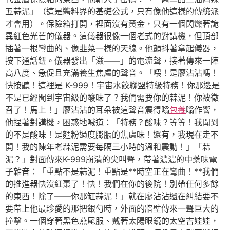
五蒜泥」（這是醬料界的基礎公式，只有像他這樣的傳統派
才會用）。保險箱打開，裡面沒有黃金，只有一個閃爍著詭
異紅色光芒的儀器。這儀器很像一個老式的對講機，但頂部
插著一根彎曲的、像韭菜一樣的天線。他顫抖著拿起儀器，
按下通話鈕。儀器發出「滋——」的電流聲，接著傳來一陣
高八度、急促且充滿養生焦慮的聲音。「喂！是廖沾沾嗎！
快接聽！這裡是 K-999！宇宙水餃聯盟特級特務！你那邊是
不是已經聞到宇宙級的酸味了？我們需要你的蒜泥！你被徵
召了！馬上！」廖沾沾的耳朵被這聲音震得嗡
包養
嗡作響，
他捏著對講機，困惑地喊道：「特務？酸味？等等！我聞到
的不是酸味！是麵粉過度膨脹的焦慮味！還有，我現在走不
開！我的陳年老蒜泥需要每隔三小時的溫和震動！」「蒜
泥？」對面傳來K-999崩潰的尖叫聲，帶著濃濃的中藥味電
子雜音：「重點不是蒜泥！重點是**時空正在彎曲！**我們
的推進器快沒紅棗了！快！我們在你的後院！別帶任何多餘
的東西！除了——你那缸蒜泥！」就在廖沾沾還在糾結要不
要帶上他最珍愛的那把銀勺時，外面的牆壁傳來一聲巨大的
撞擊。一個穿著黑色燕尾服、戴著太陽眼鏡的太空吉娃娃，