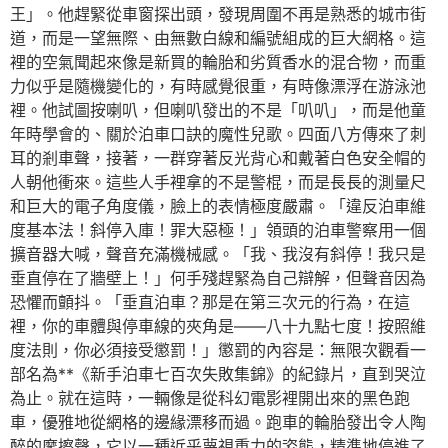
王」。他趕緊從車窗探出頭，發現周圍不再是熟悉的城市街
道，而是一望無際、由無數白線和編號組成的巨大網格。這
裡的空氣聞起來像是新買的輪胎和劣質香水的混合物，而重
力似乎是隨機變化的，有時感覺很重，有時像漂浮在游泳池
裡。他試圖按喇叭，但喇叭發出的不是「叭叭」，而是他童
年時學會的、關於泊車口訣的魔性兒歌。四面八方傳來了刺
耳的剎車聲，接著，一群穿著反光背心和戴著白色安全帽的
人朝他衝來。這些人手裡拿的不是警棍，而是長長的測量尺
和巨大的電子角度儀，臉上的表情極度嚴肅。「違反泊車維
度基本法！斜停入庫！罪大惡極！」領頭的泊車警察用一個
擴音器大喊，聲音充滿機械感。「我、我沒有斜停！我只是
垂直停在了牆壁上！」何手殘趕緊為自己辯解，但聲音因為
恐懼而顫抖。「垂直泊車？那是在第三次元的行為，在這
裡，你的車體與停車線的夾角是——八十九點七度！按照維
度法則，你必須接受懲罰！」懲罰的內容是：無限次觀看一
部名為**《新手泊車七百次失敗集錦》的紀錄片，直到哭泣
為止。就在這時，一輛像是從科幻電影裡開出來的黑色跑
車，優雅地從網格的邊緣漂移而過。跑車的輪胎發出令人陶
醉的摩擦聲，它以一種近乎蔑視重力的姿態，精準地停進了