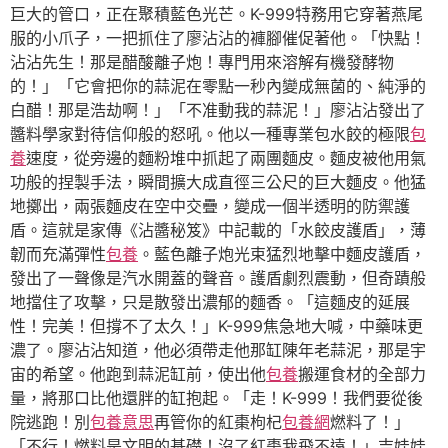
巨大的管口，正在聚積藍色光芒。K-999特務用它穿著燕尾
服的小爪子，一把抓住了廖沾沾的褲腳催促著他。「快點！
沾沾先生！那是醋酸離子炮！專門用來溶解有機發酵物
的！」「它會把你的蒜泥在零點一秒內變成無菌的、純淨的
白醋！那是浩劫啊！」「不准動我的蒜泥！」廖沾沾發出了
醬料學家對待信仰般的怒吼。他以一種專業包水餃的極限
包
養
速度，從旁邊的麵粉堆中抓起了兩團麵皮。麵皮被他用氣
功般的捏製手法，瞬間擴大成直徑三公尺的巨大麵皮。他猛
地擲出，兩張麵皮在空中交疊，變成一個半透明的防禦護
盾。這就是家傳《沾醬秘笈》中記載的「水餃皮護盾」，薄
韌而充滿彈性
包養
。藍色離子炮光束猛烈地擊中麵皮護盾，
發出了一聲像是汽水開蓋的聲音。護盾劇烈震動，但奇蹟般
地擋住了攻擊，只是散發出濃郁的麵香。「這麵皮的延展
性！完美！但撐不了太久！」K-999焦急地大喊，中藥味更
濃了。廖沾沾知道，他必須帶走他那缸陳年老蒜泥，那是宇
宙的希望。他跑到蒜泥缸前，使出他
包養
搬運食材的全部力
量，將那口比他還胖的缸抱起。「走！K-999！我們要從後
院逃跑！別
包養意思
再管你的紅棗枸杞
包養網
燃料了！」
「不行！燃料是文明的基礎！沒了紅棗我飛不遠！」吉娃娃