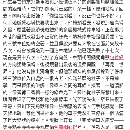
他需要它們來判斷車體與那座價值不菲的銅製獨角獸雕像之
間的距離時，它們卻像兩片羞澀的耳朵一樣，優雅地縮了回
去。同時發出低語：「你還是別看了，反正你也停不好。」
何手殘感覺心臟快要跳出來了。他轉頭看去，發現那座高聳
入雲、覆蓋著鏽跡斑斑鐵網的多層機械式停車塔，正在那片
窄巷的盡頭散發出不正常的綠光。這棟停車塔是個異類，它
的三號車位始終空著，並且傳說只要有人敢在它面前失敗十
八次，就會被傳送到一個泊車地獄。他已經失敗了十七次。
現在是第十八次。他打了方向盤，車頭朝著銅獨角獸
包養網
的方向猛地偏轉。後視鏡發出最後的溫柔提醒：「再見，世
界。」他沒有撞上獨角獸，但他那顫抖的車尾卻擦到了停車
塔三號車位入口處的一根古老、佈滿苔蘚的柱子。不是撞
擊，而是輕柔的碰觸，像戀人之間的耳語。接著，一道濃郁
的、像薄荷口香糖一樣的綠色光芒。猛地從柱子爆發出來，
瞬間吞噬了何手殘和他的掀背車。光芒消失後，窄巷恢復了
平靜，只剩下獨角獸雕像一臉困惑的表情。何手殘感覺一陣
天旋地轉，等他回過神來，他的車子竟然垂直停在一個貼滿
了巨大獎狀的牆壁上。獎狀上寫著：「完美倒車入庫獎——
第零點零零零零零九度偏
包養網心得
差。」落款人是「倒車