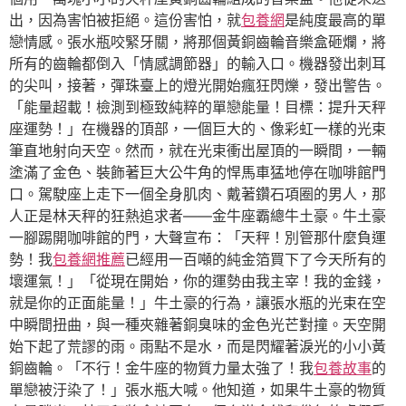
出，因為害怕被拒絕。這份害怕，就
包養網
是純度最高的單
戀情感。張水瓶咬緊牙關，將那個黃銅齒輪音樂盒砸爛，將
所有的齒輪都倒入「情感調節器」的輸入口。機器發出刺耳
的尖叫，接著，彈珠臺上的燈光開始瘋狂閃爍，發出警告。
「能量超載！檢測到極致純粹的單戀能量！目標：提升天秤
座運勢！」在機器的頂部，一個巨大的、像彩虹一樣的光束
筆直地射向天空。然而，就在光束衝出屋頂的一瞬間，一輛
塗滿了金色、裝飾著巨大公牛角的悍馬車猛地停在咖啡館門
口。駕駛座上走下一個全身肌肉、戴著鑽石項圈的男人，那
人正是林天秤的狂熱追求者——金牛座霸總牛土豪。牛土豪
一腳踢開咖啡館的門，大聲宣布：「天秤！別管那什麼負運
勢！我
包養網推薦
已經用一百噸的純金箔買下了今天所有的
壞運氣！」「從現在開始，你的運勢由我主宰！我的金錢，
就是你的正面能量！」牛土豪的行為，讓張水瓶的光束在空
中瞬間扭曲，與一種夾雜著銅臭味的金色光芒對撞。天空開
始下起了荒謬的雨。雨點不是水，而是閃耀著淚光的小小黃
銅齒輪。「不行！金牛座的物質力量太強了！我
包養故事
的
單戀被汙染了！」張水瓶大喊。他知道，如果牛土豪的物質