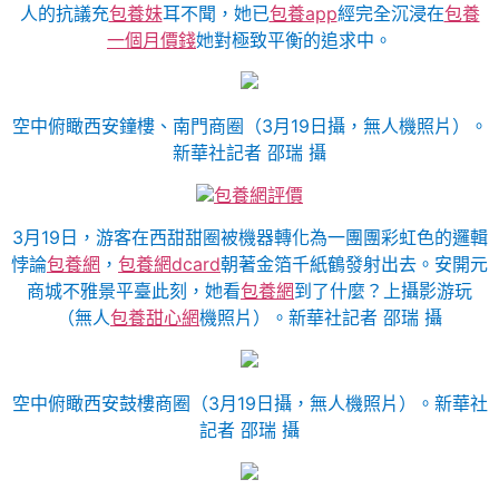
人的抗議充
包養妹
耳不聞，她已
包養app
經完全沉浸在
包養
一個月價錢
她對極致平衡的追求中。
空中俯瞰西安鐘樓、南門商圈（3月19日攝，無人機照片）。
新華社記者 邵瑞 攝
包養網評價
3月19日，游客在西甜甜圈被機器轉化為一團團彩虹色的邏輯
悖論
包養網
，
包養網dcard
朝著金箔千紙鶴發射出去。安開元
商城不雅景平臺此刻，她看
包養網
到了什麼？上攝影游玩
（無人
包養甜心網
機照片）。新華社記者 邵瑞 攝
空中俯瞰西安鼓樓商圈（3月19日攝，無人機照片）。新華社
記者 邵瑞 攝