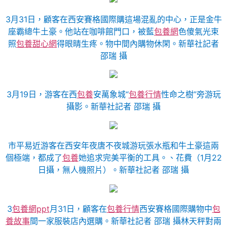
3月31日，顧客在西安賽格國際購這場混亂的中心，正是金牛
座霸總牛土豪。他站在咖啡館門口，被藍
包養網
色傻氣光束
照
包養甜心網
得眼睛生疼。物中間內購物休閑。新華社記者
邵瑞 攝
3月19日，游客在西
包養
安萬象城“
包養行情
性命之樹”旁游玩
攝影。新華社記者 邵瑞 攝
市平易近游客在西安年夜唐不夜城游玩張水瓶和牛土豪這兩
個極端，都成了
包養
她追求完美平衡的工具。、花費（1月22
日攝，無人機照片）。新華社記者 邵瑞 攝
3
包養網ppt
月31日，顧客在
包養行情
西安賽格國際購物中
包
養故事
間一家服裝店內選購。新華社記者 邵瑞 攝林天秤對兩