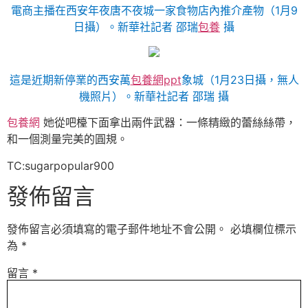
電商主播在西安年夜唐不夜城一家食物店內推介產物（1月9
日攝）。新華社記者 邵瑞
包養
攝
這是近期新停業的西安萬
包養網ppt
象城（1月23日攝，無人
機照片）。新華社記者 邵瑞 攝
包養網
她從吧檯下面拿出兩件武器：一條精緻的蕾絲絲帶，
和一個測量完美的圓規。
TC:sugarpopular900
發佈留言
發佈留言必須填寫的電子郵件地址不會公開。
必填欄位標示
為
*
留言
*