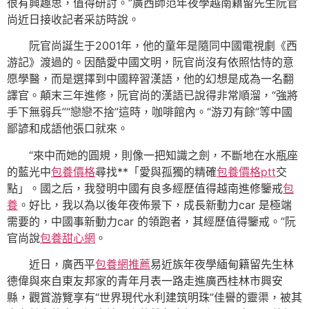
很有興趣思，值得研討。”廣西師范年夜學越南籍留先生阮官
尚近日接收記者采訪時說。
阮官尚誕生于2001年，他的童年是隨同中國電視劇《西
游記》渡過的。因酷愛中國文明，阮官尚沒有依照怙恃的意
愿學醫，而是選擇到中國粹習漢語，他的幻想是成為一名翻
譯官。顛末三年進修，阮官尚的漢語已說得非常順溜，“強將
手下無弱兵”“戀戀不捨”這時，咖啡館內。“游刃有餘”等中國
鄙諺和成語他張口就來。
“來中而她的圓規，則像一把知識之劍，不斷地在水瓶座
的藍光中
包養價格
尋找**「愛與孤獨的精確
包養價格ptt
交
點」。國之后，我發明中國有良多經歷值得越南進修鑒戒
包
養
。好比，我以為以後年夜佈景下，成長新動力car 是極端
需要的，中國事新動力car 的領跑者，其經歷值得鑒戒。”阮
官尚說
包養甜心網
。
近日，廣西平
包養網推薦
易近族年夜學緬甸籍留先生林
德偉與來自東友邦家的青年月表一路走進廣西桂林市興安
縣，觀賞游覽享有“世界現代水利建筑明珠”佳譽的靈渠，被其