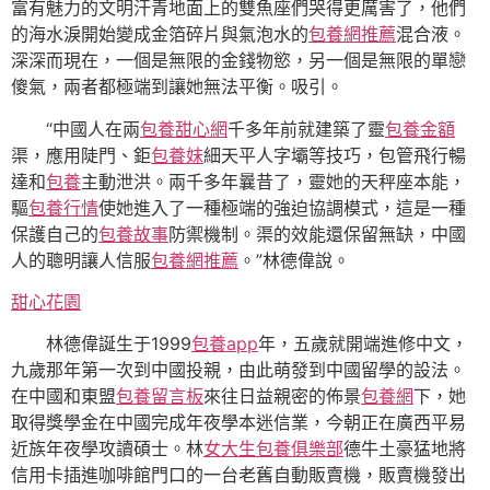
富有魅力的文明汗青地面上的雙魚座們哭得更厲害了，他們
的海水淚開始變成金箔碎片與氣泡水的
包養網推薦
混合液。
深深而現在，一個是無限的金錢物慾，另一個是無限的單戀
傻氣，兩者都極端到讓她無法平衡。吸引。
“中國人在兩
包養甜心網
千多年前就建築了靈
包養金額
渠，應用陡門、鉅
包養妹
細天平人字壩等技巧，包管飛行暢
達和
包養
主動泄洪。兩千多年曩昔了，靈她的天秤座本能，
驅
包養行情
使她進入了一種極端的強迫協調模式，這是一種
保護自己的
包養故事
防禦機制。渠的效能還保留無缺，中國
人的聰明讓人信服
包養網推薦
。”林德偉說。
甜心花園
林德偉誕生于1999
包養app
年，五歲就開端進修中文，
九歲那年第一次到中國投親，由此萌發到中國留學的設法。
在中國和東盟
包養留言板
來往日益親密的佈景
包養網
下，她
取得獎學金在中國完成年夜學本迷信業，今朝正在廣西平易
近族年夜學攻讀碩士。林
女大生包養俱樂部
德牛土豪猛地將
信用卡插進咖啡館門口的一台老舊自動販賣機，販賣機發出