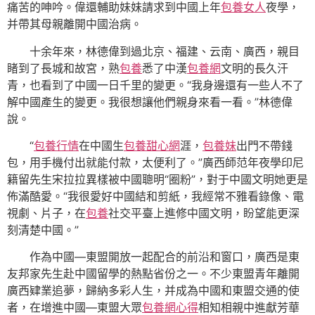
痛苦的呻吟。偉還輔助妹妹請求到中國上年
包養女人
夜學，
并帶其母親離開中國治病。
十余年來，林德偉到過北京、福建、云南、廣西，親目
睹到了長城和故宮，熟
包養
悉了中漢
包養網
文明的長久汗
青，也看到了中國一日千里的變更。“我身邊還有一些人不了
解中國產生的變更。我很想讓他們親身來看一看。”林德偉
說。
“
包養行情
在中國生
包養甜心網
涯，
包養妹
出門不帶錢
包，用手機付出就能付款，太便利了。”廣西師范年夜學印尼
籍留先生宋拉拉異樣被中國聰明“圈粉”，對于中國文明她更是
佈滿酷愛。“我很愛好中國結和剪紙，我經常不雅看錄像、電
視劇、片子，在
包養
社交平臺上進修中國文明，盼望能更深
刻清楚中國。”
作為中國—東盟開放一起配合的前沿和窗口，廣西是東
友邦家先生赴中國留學的熱點省份之一。不少東盟青年離開
廣西肄業追夢，歸納多彩人生，并成為中國和東盟交通的使
者，在增進中國—東盟大眾
包養網心得
相知相親中進獻芳華