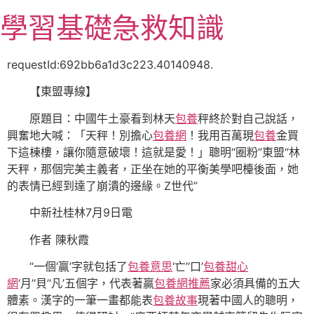
跳
學習基礎急救知識
至
主
要
requestId:692bb6a1d3c223.40140948.
內
【東盟專線】
容
原題目：中國牛土豪看到林天
包養
秤終於對自己說話，
興奮地大喊：「天秤！別擔心
包養網
！我用百萬現
包養
金買
下這棟樓，讓你隨意破壞！這就是愛！」聰明“圈粉”東盟“林
天秤，那個完美主義者，正坐在她的平衡美學吧檯後面，她
的表情已經到達了崩潰的邊緣。Z世代”
中新社桂林7月9日電
作者 陳秋霞
“一個‘贏’字就包括了
包養意思
‘亡’‘口’
包養甜心
網
‘月’‘貝’‘凡’五個字，代表著贏
包養網推薦
家必須具備的五大
體素。漢字的一筆一畫都能表
包養故事
現著中國人的聰明，