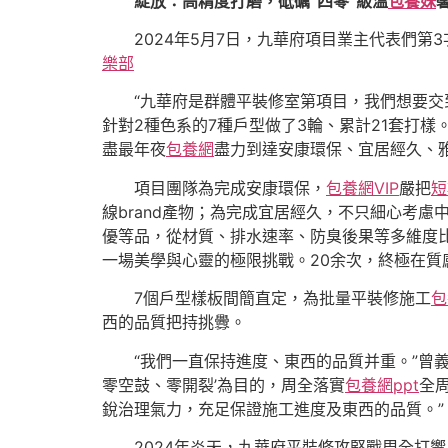
綻放：高精度打磨，砥礪“四零”級溫
包養妹
2024年5月7日，九華府項目業主代表們
樂部
“九華府是群體平裝修室第項目，我們想要
針對2種色系的7種戶型做了3輪、累計21套打
盡最年夜
包養網
盡力到達安康環保、宜居經久、
項目團隊為完成安康環保，
包養網VIP
嚴把
短
線brand產物；為完成宜居經久，不只細心考慮
優等品，從材質、排水速率、防臭後果等多維度
一場美學與心靈的極限挑戰。20余次，終極在質
7個戶型樣板間簡直定，為批量平裝修施工
包
西的品質把持挑釁。
“我們一直保持進度、東西的品質并重。”曾
零空鼓、零開裂’為目的，周全落實
包養網ppt
全
銳治理氣力，充足保證施工進度及東西的品質。”
2024年炎天，九華府平裝修攻堅戰周全打