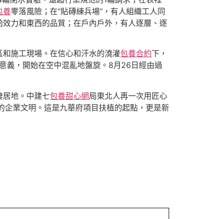
包養
零落風險；在“貼磚練兵場”，有人組織工人同
給效力和東西的品質；在戶內戶外，有人逐層、逐
區和施工現場。在信心和汗水的澆灌
包養合約
下，
意義，開始在空中混亂地盤旋。8月26日經由過
棲居地。中建七
包養甜心網
局東北人再一次用匠心
臻”的企業文明。這是九華府項目扶植的起點，更是新