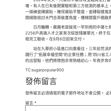
墻，有人在已有後期實驗和第三方檢測的基本上
一操練瓷磚展貼，確保展貼平整度、瓷磚裂縫寬
間細致檢討木門合頁裝置角度、樓梯間窗戶開啟角
日月輪轉，晨霧老是碰見一早到崗的中建七
2256戶高端人才之家漸次綻放殘暴華光，終于
程完工驗收，在9月6日迎來交付。
站在九華府小區進口向東看往，三年前荒涼
踐行了“拓展幸福空間”的企業任務；用“四川省工
的出發點，他們將懷抱非常熱絡初心，年夜步奔
TC:sugarpopular900
發佈留言
發佈留言必須填寫的電子郵件地址不會公開。
必
留言
*