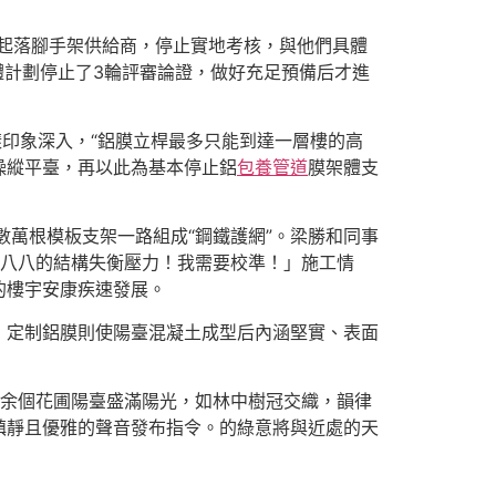
起落腳手架供給商，停止實地考核，與他們具體
具體計劃停止了3輪評審論證，做好充足預備后才進
樣印象深入，“鋁膜立桿最多只能到達一層樓的高
操縱平臺，再以此為基本停止鋁
包養管道
膜架體支
數萬根模板支架一路組成“鋼鐵護網”。梁勝和同事
點八八的結構失衡壓力！我需要校準！」施工情
的樓宇安康疾速發展。
；定制鋁膜則使陽臺混凝土成型后內涵堅實、表面
千余個花圃陽臺盛滿陽光，如林中樹冠交織，韻律
鎮靜且優雅的聲音發布指令。的綠意將與近處的天