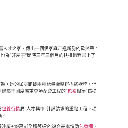
端人才之家，傳出一個個家庭走進新房的歡笑聲。
也為“好屋子”歷時三年三個月的扶植過程畫上了
的旋轉，她的咖啡館被兩種能量衝擊得搖搖欲墜，但
條屬于國度嚴重專項配套工程的“
包養
根須”穩穩
當
包養行情
局“人才興市”計謀請求的重點工程。項
高。
孔灌注樁+19萬㎡全體筏板’的復合基本情勢
包養網
，