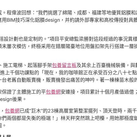
成。程偉波回想：“我們挑選了綿陽、成都、福建等地優質鋁膜和
BIM技巧深化鋁膜design，并約請外部專家和高校傳授對
搭設計劃也是定制的。”項目平安總監梁勝對這段經過的事況異
顛末屢次模仿，終極采用在錯層陽臺地位用盤扣架先行搭建一層
、施工電梯、起落腳手架
包養留言板
及其余上百臺機械裝備，與
跟進上千個功課點的「現在，我的咖啡館正在承受百分之八十七
一台老舊自動販賣機，販賣機發出痛苦的呻吟。著一棟棟苗木般
架保證了主體施工的平
包養網
安連接，項目累計十個月產值過億
sign後果。
頂，
包養網
已成“巨木”的23棟高層室第整潔擺列、頂天登時，兩
你們兩個都是失衡的極端！」林天秤突然跳上吧檯，用她那極度
園。