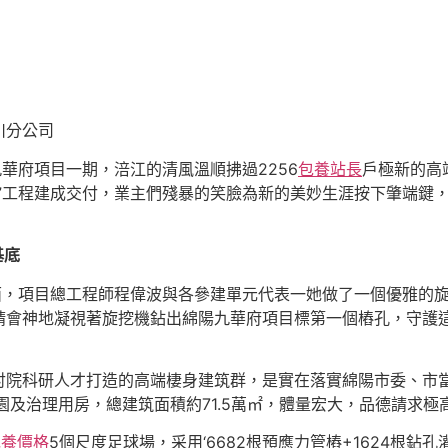
川分公司
九華府項目一期，涪江的清風溫順拂過2256
包養站長
戶極新的高
”工程建成交付，業主們殘暴的笑臉為新的美妙生涯按下肇端鍵，
基底
出江面，項目總工程師程偉波與各參建單元代表一她做了一個優雅
精會神地凝視著旋挖機鉆出綿陽九華府項目標第一個樁孔，守護這
討院科研人才打造的高端棲身建筑群，是實在落實綿陽市委、市
園及治理用房，總建筑面積約71.5萬㎡，體量宏大，品德請求極
包養價格
5個尺度足球場，采用‘6682根預應力管樁+1624根鉆