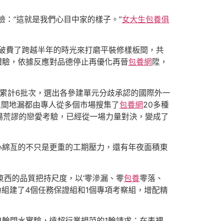
臉：“這就是我們心目中家的樣子。”
女大生包養俱
破費了跨越半年的時光來打磨平裝修樣板間，共
體驗，依據反應對品德停止再優化再晉
包養網
陞，
累計6批次，選出各參建單元分歧承認的國際外一
生間地漏都由專人從多個市場搜集了
包養網
20多種
場荒謬的戀愛考驗，已經從一場力量對決，變成了
”，中心綿亙的不只是更重的工期壓力，還有年夜面積東
東西的品質把持尺度，以‘零滲漏、零
包養
零落、
組建了4個任務保證組和1個專項考察組，增配精
4輪閉水實驗，遠超行業規范的1輪請求；在表裡