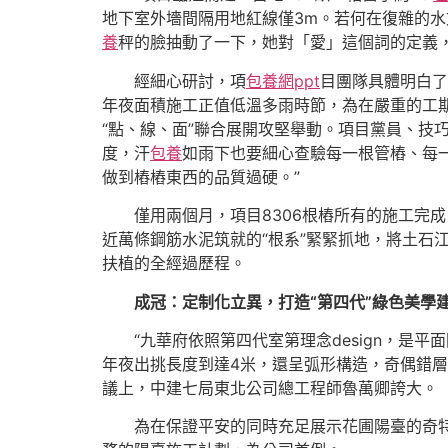
地下室外墻間隔用地紅線僅3m。若何在復雜的
養
秤的臉抽動了一下，她對「愛」這個詞的定義
經細心研討，項
包養網ppt
目團隊具體明白了
年夜面積施工正值低溫多雨時節，為在嚴重的工期
“點、線、面”聯合展開攻堅舉動。項目黨員、技
度，汗
包養
如雨下也要細心查驗每一根管樁、每
做到樁樁東西的品質過硬。”
僅用兩個月，項目8306根樁所有的施工完
近萬條鋼筋水泥筑就的“根系”緊緊抓地，將土石
扶植的全經過歷程。
成冠：定制化立異，打造“第四代”綠色美學
“九華府依照第四代室第理念design，
年夜出挑長度到達4米，還呈弧形構造，奇偶錯層
議上，中建七局東北公司總工程師魯萬卿誇大。
為在保證平安的同時充足展示花圃陽臺的奇特