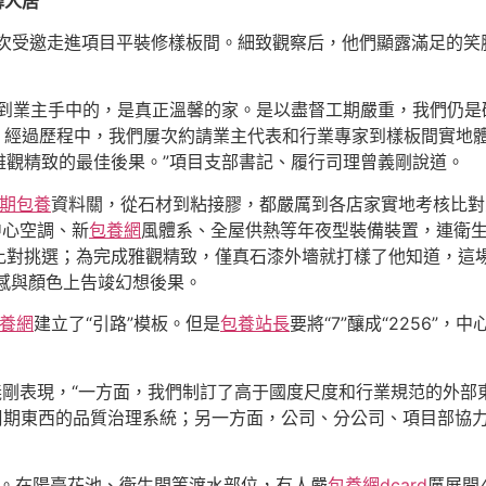
馨人居
第3次受邀走進項目平裝修樣板間。細致觀察后，他們顯露滿足的笑
交到業主手中的，是真正溫馨的家。是以盡督工期嚴重，我們仍是
樣。經過歷程中，我們屢次約請業主代表和行業專家到樣板間實地
雅觀精致的最佳後果。”項目支部書記、履行司理曾義剛說道。
期包養
資料關，從石材到粘接膠，都嚴厲到各店家實地考核比對
中心空調、新
包養網
風體系、全屋供熱等年夜型裝備裝置，連衛
比對挑選；為完成雅觀精致，僅真石漆外墻就打樣了他知道，這
感與顏色上告竣幻想後果。
養網
建立了“引路”模板。但是
包養站長
要將“7”釀成“2256
義剛表現，“一方面，我們制訂了高于國度尺度和行業規范的外部
周期東西的品質治理系統；另一方面，公司、分公司、項目部協力
響。在陽臺花池、衛生間等渡水部位，有人嚴
包養網dcard
厲展開