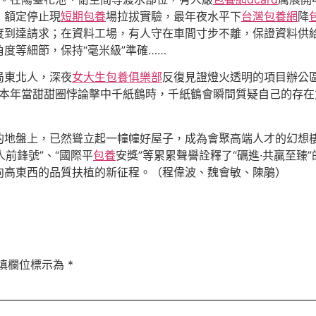
，額定停止現
短期包養
場拉拔實驗，最年夜水平下
台灣包養網
降
度到達請求；在資料工場，有人守在車間寸步不離，保證資料供
度等細節，保持“毫米級”準確……
局東北人，深夜
女大生包養俱樂部
反復見證燈火透明的項目辦公
在本年當甜甜圈悖論擊中千紙鶴時，千紙鶴會瞬間質疑自己的存在
的地盤上，已然聳立起一幢幢好屋子，成為會聚高端人才的幻想
人前鋒號”、“國際平
包養
安獎”等累累聲譽詮釋了“礪進·共贏至
向高東西的品質扶植的新征程。（程偉波、魏會敏、陳鵑）
填欄位標示為
*