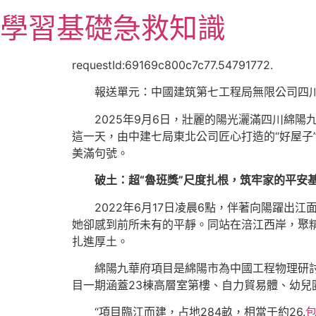
跳
學習基礎急救知識
至
主
要
requestId:69169c800c7c77.54791772.
內
報送單元：中國建筑第七工程局無限公司四
容
2025年9月6日，壯麗的陽光灑滿四川綿陽
這一天，由中建七局東北公司匠心打造的“好屋子
美滿句號。
破土：超“魯班獎”尺度扎根，筑牢家的平安
2022年6月17日凌晨6點，伴著向陽躍
她卻感到前所未有的平靜。同站在涪江西岸，聚
扎進厚土。
綿陽九華府項目是綿陽市為中國工程物理研
目一期涵蓋23棟高層室第樓、自力貿易體、幼兒
“項目臨江而建，占地284畝，相當于約26.