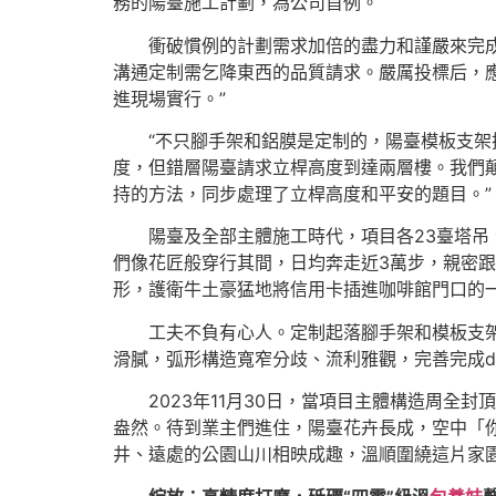
務的陽臺施工計劃，為公司首例。
衝破慣例的計劃需求加倍的盡力和謹嚴來完
溝通定制需乞降東西的品質請求。嚴厲投標后，應用
進現場實行。”
“不只腳手架和鋁膜是定制的，陽臺模板支架
度，但錯層陽臺請求立桿高度到達兩層樓。我們
持的方法，同步處理了立桿高度和平安的題目。”
陽臺及全部主體施工時代，項目各23臺塔吊
們像花匠般穿行其間，日均奔走近3萬步，親密
形，護衛牛土豪猛地將信用卡插進咖啡館門口的
工夫不負有心人。定制起落腳手架和模板支
滑膩，弧形構造寬窄分歧、流利雅觀，完善完成de
2023年11月30日，當項目主體構造周全封
盎然。待到業主們進住，陽臺花卉長成，空中「
井、遠處的公園山川相映成趣，溫順圍繞這片家