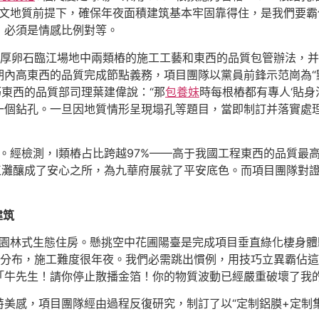
水文地質前提下，確保年夜面積建筑基本牢固靠得住，是我們要霸
，必須是情感比例對等。
厚卵石臨江場地中兩類樁的施工工藝和東西的品質包管辦法，并
內高東西的品質完成節點義務，項目團隊以黨員前鋒示范崗為“點”
巧東西的品質部司理葉建偉說：“那
包養妹
時每根樁都有專人‘貼身
一個鉆孔。一旦因地質情形呈現塌孔等題目，當即制訂并落實處
成。經檢測，Ⅰ類樁占比跨越97%——高于我國工程東西的品質最
江灘釀成了安心之所，為九華府展就了平安底色。而項目團隊對證
建筑
是平面園林式生態住房。懸挑空中花圃陽臺是完成項目垂直綠化棲身
分布，施工難度很年夜。我們必需跳出慣例，用技巧立異霸佔這
「牛先生！請你停止散播金箔！你的物質波動已經嚴重破壞了我
美感，項目團隊經由過程反復研究，制訂了以“定制鋁膜+定制