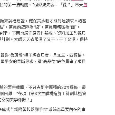
佔的第一浩劫關。”程偉波先容。「愛？」林天
包
顛末試樁驗證，確保其承載才能到達請求。樁基
，黨員前鋒隊為“線”，黨員義務區為“面”，
治理’，下雨也嚴守原資料驗收、資料加工監視尺
理計劃。大師天天衣服濕了又干、干了又濕，保持
高聲譽“魯班獎”相干評審尺度，且無三、四類樁。
量平安的果斷尋求，讓“高品德”底色貫串了項目
體驗的要害載體，不只占衡宇面積的30%擺佈，最
個困難。”在項目第3次主體構造施工計劃比選會
的空間美學係數！」
集成式全鋼附著起落腳手架”系統為重要內在的事