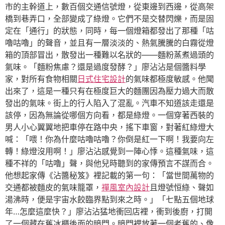
市的主幹道上，數百個交通信號燈，從東邊到西邊，從高架
橋到巷弄口，全部變成了綠燈。它們不是交替閃爍，而是固
定在「通行」的狀態，同時，每一個燈箱都發出了那種「咕
嚕咕嚕」的聲音，並且有一層淡淡的、熱氣騰騰的白霧從燈
箱的頂部冒出，散發出一種難以名狀的——麵粉蒸煮過頭的
氣味。「麵粉焦慮？還是過度發酵？」廖沾沾是個醬料學
家，對所有食物相關
日式住宅設計
的氣味都極度敏感。他聞
出來了，這是一種只有在極度巨大的麵團因為壓力過大而散
發出的氣味。街上的行人陷入了混亂。汽車不知道該走還是
該停，因為無論從哪個方向看，都是綠燈。一個穿著西裝的
男人小心翼翼地把車停在路中央，搖下車窗，對著紅綠燈大
喊：「喂！你為什麼咕嚕咕嚕？你倒是紅一下啊！我要向左
轉！綠燈沒用啊！」廖沾沾感覺到一陣心悸。這種氣味，這
種不祥的「咕嚕」聲，與他兒時聽到的家傳預言不謀而合。
他想起家傳《沾醬秘笈》裡記載的第一句：「當世間萬物的
交通都被麵皮的氣味籠罩，
禪風室內設計
且燈號恒綠、聲如
湯沸時，便是宇宙水餃臨界點到來之時。」「七點五個地球
年…怎麼這麼快？」廖沾沾猛地衝回店裡，衝到後廚，打開
了一個藏在舊冰櫃後面的暗門。暗門裡放著一個老舊的、像