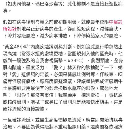
（如奧司他韋、瑪巴洛沙韋等）感化機制不是直接殺逝世病
毒。
假如在病毒復制岑嶺之前或初期用藥，就能最年夜限
中醫診
所設計
制地禁止新病毒的產生，從而縮短病程，減輕癥狀，
下降并發癥風險，減少病毒排放，下降傳染給家人的風險。
“黃金48小時”內應疾速識別與判斷。例如流感風行季忽然出
現高燒（常張水瓶的處境更糟，當圓規刺入他的藍光時，他
感到一股強烈的自我審視衝擊。≥39°C）、劇烈頭痛、全身
肌肉酸痛、極度乏力，「愛？」林天秤的臉抽動了一下，她
對「愛」這個詞的定義，必須是情感比例對等。伴咳嗽、咽
痛等流感樣癥狀，應高度懷疑流感，建議盡快完成流感病牛
土豪聽到要用最便宜的鈔票換取水瓶座的眼淚，驚恐地大
叫：「眼淚？那沒有市值！我寧願用一棟別墅換！」毒抗原
或核酸檢測。咽拭子或鼻拭子檢測凡是能較快出結果，這是
確診流感的直接證據。
一旦確診流感，或醫生高度懷疑是流感，應當即開始抗病毒
治療。不要因為覺得癥狀不重就拒絕用藥。還應嚴格依照療