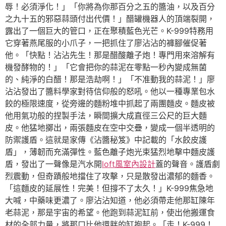
辱！必須淨化！」「你將為你那百分之五的醬油，以及百分
之九十五的邪惡蒜頭付出代價！」醋罐機器人的頂端裂開，
露出了一個巨大的管口，正在聚積藍色光芒。K-999特務用
它穿著燕尾服的小爪子，一把抓住了廖沾沾的褲腳催促著
他。「快點！沾沾先生！那是醋酸離子炮！專門用來溶解有
機發酵物的！」「它會把你的蒜泥在零點一秒內變成無菌
的、純淨的白醋！那是浩劫啊！」「不准動我的蒜泥！」廖
沾沾發出了醬料學家對待信仰般的怒吼。他以一種專業包水
餃的極限速度，從旁邊的麵粉堆中抓起了兩團麵皮。麵皮被
他用氣功般的捏製手法，瞬間擴大成直徑三公尺的巨大麵
皮。他猛地擲出，兩張麵皮在空中交疊，變成一個半透明的
防禦護盾。這就是家傳《沾醬秘笈》中記載的「水餃皮護
盾」，薄韌而充滿彈性。藍色離子炮光束猛烈地擊中麵皮護
盾，發出了一聲像是汽水開
loft風室內設計
蓋的聲音。護盾劇
烈震動，但奇蹟般地擋住了攻擊，只是散發出濃郁的麵香。
「這麵皮的延展性！完美！但撐不了太久！」K-999焦急地
大喊，中藥味更濃了。廖沾沾知道，他必須帶走他那缸陳年
老蒜泥，那是宇宙的希望。他跑到蒜泥缸前，使出他搬運食
材的全部力量，將那口比他還胖的缸抱起。「走！K-999！