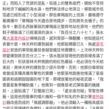
正」而陷入了荒謬的混亂。街道上的雙魚座們，開始不受控
制地流下鹹鹹的海水淚，他們無法停止地哭泣，導致城市低
窪處已經形成了小型潟湖。那些摩羯座的上班族，嚴格遵守
著廣播中「摩羯座今天適合原地踏步，否則將失去襪子」的
指令。數百名西裝筆挺的摩羯座正整齊地站在原地，他們的
鞋子裡裝滿了已經潮濕的淚水。「負百分之八十七？」張水
瓶
大直室內設計
喃喃自語，感到胃部一陣翻騰，他知道這代
表著什麼。林天秤的運勢越差，他那股積壓已久、無處
豪宅
設計
安放的單戀能量就會越發瘋狂地實體化。上次林天秤的
戀愛運勢跌至百分之二十，張水瓶就發現他的廚房裡長滿了
巨大的、形狀是林天秤側臉的粉紅色蘑菇。他必須在今天結
束前，將林天秤的運勢至少提升到零。否則，他那份單戀就
會變成某種具備攻擊性的實體。他緊張地跑進他堆滿了星座
圖表和過期甜甜圈的地下室，那裡放著他的秘密武器。「我
需要星象學輔助儀！」他衝到一個像是老式彈珠臺的機器
前，上面貼滿了「巨蟹座已哭」、「處女座勿碰」等警告標
籤。這是他用廢棄的唱片機和一個不知名的外星計算
會所設
計
器改造而成的「情感調節器」。他必須輸入一種極具感染
力的正面情緒作為燃料，來抵抗那負面的運勢波。「水瓶座