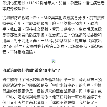
等消化道癥狀。H3N2對老年人、兒童、孕產婦、慢性病患者
等威脅較年夜。
從總體防治戰略上看，H3N2與其他流感病毒分歧，疫苗接種
還是最有用、最經濟的預防手腕。非藥物干預方面，勤洗
手、戴口罩、堅持社交距離、留意咳嗽禮儀、生病后居家歇
息等都是需要的防控手腕。在治療方面，仍強調晚期診斷和
用藥，對于高危人群，一旦出現流感癥狀，應盡早（癥狀出
現48小時內）就醫并進行抗病毒治療，以減輕癥狀、縮短病
程、下降重癥風險。
流感治療為何強調“黃金48小時”？
醫生解釋《宇宙水餃與終極醬料師》第一章：蒜泥與末日預
兆廖沾沾坐在他那間被稱為「宇宙水餃中心」的店裡，但這
間店的外觀更像是一個被遺棄的藍色塑膠棚，與「宇宙」或
「中心」這兩個詞毫無關係。他正在對著一缸已經發酵了七
個月又七天的老蒜泥嘆氣。「你還不夠靈動，我的蒜泥。」