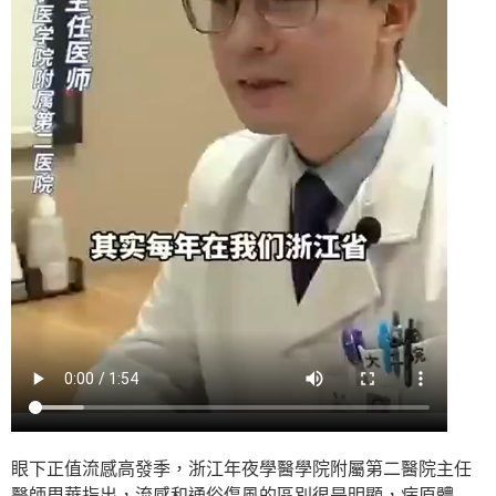
眼下正值流感高發季，浙江年夜學醫學院附屬第二醫院主任
醫師周華指出，流感和通俗傷風的區別很是明顯，病原體