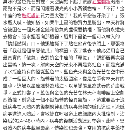
臭味的金色光芒對撞。天空開始下起了荒謬
老屋翻新
的雨。
雨點不是水，而是閃耀著淚光的小小黃銅齒輪。「不行！金
牛座的物
遊艇設計
質力量太強了！我的單戀被汙染了！」張
水瓶大喊。他知道，如果牛土豪的物質力量勝出，林天秤將
會被困在一個充滿金錢和俗氣的虛假愛情裡，而他將永遠失
去機會。張水瓶看向那機器，還剩下最後一個可以輸入的
「情緒燃料」口。他迅速撕下了貼在他背後衣領上，那張寫
著「我就是個單戀傻瓜」的標籤，丟了進去。他必須用自己
最真實的「傻氣」去對抗金牛座的「霸氣」！調節器再次發
出轟鳴，這一次，射向天空的光束不再是彩虹色，而是充滿
了水瓶座特有的怪誕藍色**。藍色光束與金色光芒在空中形
成了一個巨大的、旋轉著的太極圖案，像是在爭奪林天秤的
靈魂。這場以星座運勢為賭注、以單戀能量為武器的荒唐戰
爭，正式打響了。藍色與金色的光芒在林天秤咖啡館上空劇
烈衝撞，創造出一個不斷旋轉的怪異氣旋。，這重要基于流
感病毒在人體內的復制規律和抗病毒藥物的感化道理。流感
病毒進進人體后，會敏捷在呼吸道上皮細胞內大批復制。沾
染后的24-48小時內，病毒的復制活動達到岑嶺。此時，患
者體內的病毒載量最高，傳染性也最強。常用的抗病毒藥物