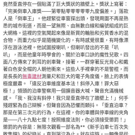
竟然垂直停在一個貼滿了巨大獎狀的牆壁上。獎狀上寫著：
「完美倒車入庫獎——第零點零零零零零九度偏差。」落款
人是「倒車王」。他趕緊從車窗探出頭，發現周圍不再是熟
悉的城市街道，而是一望無際、由無數白線和編號組成的巨
大網格。這裡的空氣聞起來像是新買的輪胎和劣質香水的混
合物，而重力似乎是隨機變化的，有時感覺很重，有時像漂
浮在游泳池裡。他試圖按喇叭，但喇叭發出的不是「叭
叭」，而是他童年時學會的、關於泊車口訣的魔性兒歌。四
面八方傳來了刺耳的剎車聲，接著，一群穿著反光背心和戴
著白色安全帽的人朝他衝來。這些人手裡拿的不是警棍，而
是長長的
無毒建材
測量尺和巨大的電子角度儀，臉上的表情
極度嚴肅。「違反泊車維度基本法！斜停入庫！罪大惡
極！」領頭的泊車警察用一個擴音器大喊，聲音充滿機械
感。「我、我沒有斜停！我只是垂直停在了牆壁上！」何手
殘趕緊為自己辯解，但聲音因為恐懼而顫抖。「垂直泊車？
那是在第三次元的行為，在這裡，你的車體與停車線的夾角
是——八十九點七度！按照維度法則，你必須接受懲罰！」
懲罰的內容是：無限次觀看一部名為**《新手泊車七百次失
敗集錦》的紀錄片，直到哭泣為止。就在這時，一輛像是從