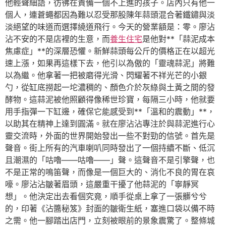
他輕聲細語，彷彿在責備一個不上進的孩子。店內只有他一
個人，連蒼蠅都因為難以忍受那股陳年蒜頭混合著鐵鏽與淡
淡絕望的味道而選擇繞道飛行。今天的營業額是：零。廖沾
沾不安的不是店裡的生意，而
養生住宅
是他對**「蒜泥成本
焦慮症」**的深層恐懼。新鮮蒜頭每公斤的價格正在以超光
速上漲，如果再這樣下去，他引以為傲的「靈魂蒜泥」將難
以為繼。他拿著一把被磨得光滑、閃耀著不祥光芒的小銀
勺，從缸底撈起一坨濃稠的、顏色介於灰綠與土黃之間的發
酵物。這蒜泥被他照顧得像稀世珍寶，每隔三小時，他就要
用手指彈一下缸邊，確保它能感受到**「溫和的震動」**，
以助其在精神上達到圓滿。就在廖沾沾專注於與蒜泥進行心
靈交流時，外面的世界開始發出一些不對勁的信號。首先是
聲音。街上所有的汽車喇叭同時發出了一個持續不斷、低沉
且潮濕的「咕嚕——咕嚕——」聲。這聲音不是引擎聲，也
不是正常的鳴笛聲，而像是一個巨大的、消化不良的胃在哀
嚎。廖沾沾皺著眉頭，這嚴重干擾了他蒜泥的「寧靜冥
想」。他決定出去看個究竟，順手從桌上拿了一張髒兮兮
的，印著《沾醬秘笈》封面的皺衛生紙，塞進口袋以備不時
之需。他一腳踏出店門，立刻被眼前的景象震驚了。整條城