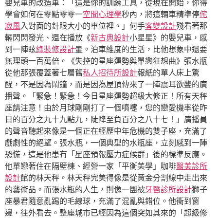
嬰兒車的改造車：「這是你的訓練工具，從現在開始，你得
學會如何在零點零零一
空間心理學
秒內，將這輛車精準停
侘
寂風
入對面的針眼大小的車位裡。」何手
客變設計
殘看著那
輛閃閃發光、還在播放《
新古典設計
小星星》的嬰兒車，感
到一陣眩
綠裝修設計
暈。泊車維度的生活，比他想象中還要
無理頭一百萬倍。《失控的星座運勢與單戀狂想曲》張水瓶
從他那張覆蓋著七層舊
私人招待所設計
報紙的單人床上驚
醒，不是因為鬧鐘，而是因為屋頂傳來了一陣震耳欲聾的廣
播聲。「緊急！緊急！今日星座運勢超級大修正！所有天秤
座請注意！由於月球剛剛打了一個噴嚏，您的戀愛機率從昨
日的百分之九十九點九，陡降至負百分之八十七！」廣播員
的聲音聽起來像是一個正在經歷中年危機的雙子座，充滿了
戲劇性的絕望。張水瓶，一個典型的水瓶座，立刻感到一陣
恐慌，這是他患有「星座預報壓力症候群」後的標準反應。
他單戀著住在隔壁棟、經營一家「平衡美學」咖啡
醫美診所
設計
館的林天秤。林天秤完美得像是從黃金分割線中走出來
的藝術品。而張水瓶的人生，則像一團被
牙醫診所設計
獅子
座暴君隨意亂踢的毛線球，充滿了混亂與錯位。他衝到窗
邊，往外看去。整座城市已經因為這個突如其來的「超級修