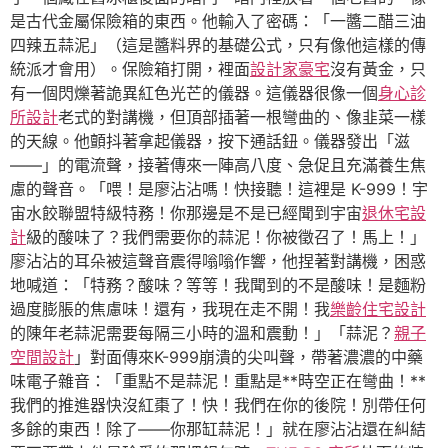
是古代金屬保險箱的東西。他輸入了密碼：「一醬二醋三油
四辣五蒜泥」（這是醬料界的基礎公式，只有像他這樣的傳
統派才會用）。保險箱打開，裡面
設計家豪宅
沒有黃金，只
有一個閃爍著詭異紅色光芒的儀器。這儀器很像一個
身心診
所設計
老式的對講機，但頂部插著一根彎曲的、像韭菜一樣
的天線。他顫抖著拿起儀器，按下通話鈕。儀器發出「滋
——」的電流聲，接著傳來一陣高八度、急促且充滿養生焦
慮的聲音。「喂！是廖沾沾嗎！快接聽！這裡是 K-999！宇
宙水餃聯盟特級特務！你那邊是不是已經聞到宇宙
退休宅設
計
級的酸味了？我們需要你的蒜泥！你被徵召了！馬上！」
廖沾沾的耳朵被這聲音震得嗡嗡作響，他捏著對講機，困惑
地喊道：「特務？酸味？等等！我聞到的不是酸味！是麵粉
過度膨脹的焦慮味！還有，我現在走不開！我
樂齡住宅設計
的陳年老蒜泥需要每隔三小時的溫和震動！」「蒜泥？
親子
空間設計
」對面傳來K-999崩潰的尖叫聲，帶著濃濃的中藥
味電子雜音：「重點不是蒜泥！重點是**時空正在彎曲！**
我們的推進器快沒紅棗了！快！我們在你的後院！別帶任何
多餘的東西！除了——你那缸蒜泥！」就在廖沾沾還在糾結