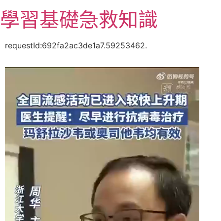
跳
學習基礎急救知識
至
主
要
requestId:692fa2ac3de1a7.59253462.
內
容