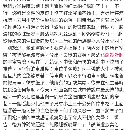
我們要從後院逃跑！別再管你的紅棗枸杞燃料了！」「不
行！燃料是文明的基礎！沒了紅棗我飛不遠！」吉娃娃特務
抗議。它用小嘴咬住廖沾沾的衣領，同時開啟了它背上的枸
杞推進器。推進器發出「滋滋」的輕微煎煮聲，伴隨著一股
濃郁的蔘味爆發。廖沾沾抱著蒜泥缸、K-999咬著他，一起
從撞出來的洞口衝向後院。王醋狂的醋罐機器人發出尖叫：
「別想逃！醬油黨餘孽！我會追上你！」店內剩下的所有空
盤子被醋酸氣波震碎，發出了最後的哀鳴。廖沾沾
綠設計師
的宇宙冒險，就在這片蒜泥、中藥和醋酸的混亂中，拉開了
帷幕。《平行泊車維度：車位爭奪戰》何手殘的人生，被兩
個巨大的陰影籠罩著：停車費，以及平行泊車。他那輛老舊
的掀背車，彷彿繼承了他所有的駕駛焦慮，從未在他需要時
提供過任何幫助。今天，他面臨的是城市傳說中最恐怖的挑
戰，一條夾在理髮店與一間專賣金屬雕像的畫廊之間的窄
巷。一個看起來比他車子尺寸小上三十公分的停車格，上面
還灑著一層可疑的白色粉末。何手殘深吸一口氣。將車子打
了倒檔。他的車載語音系統發出了令人不快的女聲：「警
告，後方障礙物距離：無限趨近於零。」「請考慮放棄治