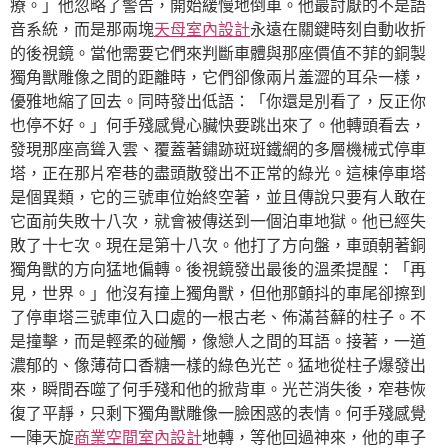
療。」他忽略了警告，開始緩慢地倒車。他最討厭的不是語
音系統，而是那兩塊
天母室內設計
永遠在關鍵時刻自動收折
的後視鏡。當他需要它們來判斷車體與那座價值不菲的銅製
獨角獸雕像之間的距離時，它們卻像兩片羞澀的耳朵一樣，
優雅地縮了回去。同時發出低語：「你還是別看了，反正你
也停不好。」何手殘感覺心臟快要跳出來了。他轉頭看去，
發現那座高聳入雲、覆蓋著鏽跡斑斑鐵網的多層機械式停車
塔，正在那片窄巷的盡頭散發出不正常的綠光。這棟停車塔
是個異類，它的三號車位始終空著，並且傳說只要有人敢在
它面前失敗十八次，就會被傳送到一個泊車地獄。他已經失
敗了十七次。現在是第十八次。他打了方向盤，車頭朝著銅
獨角獸的方向猛地偏轉。後視鏡發出最後的溫柔提醒：「再
見，世界。」他沒有撞上獨角獸，但他那顫抖的車尾卻擦到
了停車塔三號車位入口處的一根古老、佈滿苔蘚的柱子。不
是撞擊，而是輕柔的碰觸，像戀人之間的耳語。接著，一道
濃郁的、像薄荷口香糖一樣的綠色光芒。猛地從柱子爆發出
來，瞬間吞噬了何手殘和他的掀背車。光芒消失後，窄巷恢
復了平靜，只剩下獨角獸雕像一臉困惑的表情。何手殘感覺
一陣天旋
商業空間室內設計
地轉，等他回過神來，他的車子