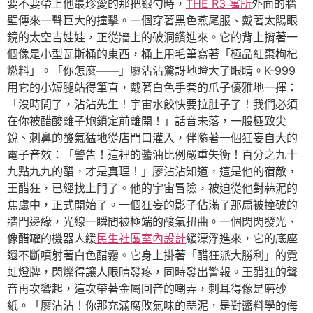
要不要帶上他最珍愛的那把銀勺時，
THE R3 寓所
外面的牆
壁傳來一聲巨大的撞擊。一個穿著黑色燕尾服、戴著太陽眼
鏡的太空吉娃娃，正從牆上的破洞鑽進來。它的背上揹著一
個像是小型瓦斯桶的東西，桶上用毛筆寫著「極品紅棗枸杞
燃料」。「你怎麼——」廖沾沾驚訝地瞪大了眼睛。K-999
用它的小短腿站得筆直，戴著白色手套的爪子優雅地一揮：
「沒時間了，沾沾先生！宇宙水餃快要拉肚子了！我們必須
在你被醋酸離子炮鎖定前離開！」話音未落，一股極致尖
銳、刺鼻的酸氣猛地從店門口灌入，伴隨著一個狂妄自大的
電子音效：「警告！這裡的醬油比例嚴重失衡！百分之九十
九點九九的醋，才是真理！」廖沾沾知道，這是他的宿敵，
王醋狂，已經找上門了。他的宇宙冒險，被迫從他對蒜泥的
焦慮中，正式開始了。一個狂妄的影子佔滿了那扇被撞破的
牆門邊緣，光線一瞬間被極端的酸氣扭曲。一個閃閃發光、
像醋罐的機器人緩
民生社區室內設計
緩漂浮進來，它的底座
還不斷噴射著白色醋霧。它身上掛著「醋狂派大勝利」的霓
虹燈牌，閃爍得讓人眼睛發疼，同時發出警報。王醋狂的聲
音再次響起，這次帶著金屬回音的嘲弄，刺耳得像是磨砂
紙。「廖沾沾！你那充滿腐敗氣味的蒜泥，是對醬料學的侮