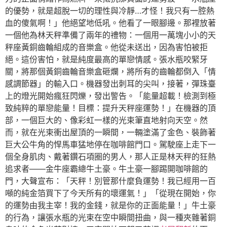
的優勢，就是超脫一切的理性與冷靜…才怪！我只有一腔熱
血的傻氣啊！」他絕望地低吼。他看了一眼腳邊。那裡放著
一個他為林天秤準備了兩年的禮物：一個用一萬塊小小的天
秤座黃銅齒輪組成的音樂盒。他從未送出，因為害怕被拒
絕。這份害怕，就是純度最高的單戀情感。張水瓶咬緊牙
關，將那個黃銅齒輪音樂盒砸爛，將所有的齒輪都倒入「情
感調節器」的輸入口。機器發出刺耳的尖叫，接著，彈珠臺
上的燈光開始瘋狂閃爍，發出警告。「能量超載！檢測到極
致純粹的單戀能量！目標：提升天秤座運勢！」在機器的頂
部，一個巨大的、像彩虹一樣的光束筆直地射向天空。然
而，就在光束衝出屋頂的一瞬間，一輛塗滿了金色、裝飾著
巨大公牛角的悍馬車猛地停在咖啡館門口。駕駛座上走下一
個全身肌肉、戴著鑽石項圈的男人，那人正是林天秤的狂熱
追求者——金牛座霸總牛土豪。牛土豪一腳踢開咖啡館的
門，大聲宣布：「天秤！別管那什麼負運勢！我已經用一百
噸的純金箔買下了今天所有的壞運氣！」「從現在開始，你
的運勢由我主宰！我的金錢，就是你的正面能量！」牛土豪
的行為，讓張水瓶的光束在空中瞬間扭曲，與一種夾雜著銅