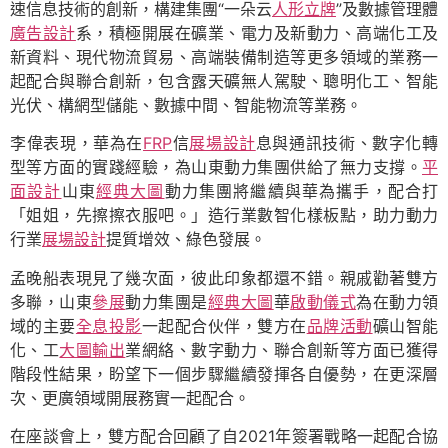
速信息技術的創新，構建集團“一朵云
人形立牌
”及數據管理體
廣告設計
系，積極開展在礦業、電力及新動力、高端化工及
新資料、現代物流貿易、高端裝備制造等更多領域的業務一
起配合與聯合創新，包含露天礦無人駕駛、聰明化工、智能
光伏、構網型儲能、數據中間、智能物流等業務。
李偉表現，華為在
FRP
信
展場設計
息與通訊技術、數字化轉
型等方面的實踐經驗，為山東動力集團供給了無力支撐。
平
面設計
山東
經典大圖
動力集團將繼續與華為攜手，配合打
「姐姐，先擦擦衣服吧。」造行業數智化樣板點，助力動力
行業
展場設計
提質增效、綠色發展。
孟晚船表現見了幾次面，彼此印象都還不錯。親戚勸著雙方
多聯，山東
參展
動力集團是
經典大圖
華
啟動儀式
為在動力領
域的主要
全息投影
一起配合伙伴，雙方在
品牌活動
礦山智能
化、工
大圖輸出
業網絡、數字動力、聯合創新等方面已獲得
階段性結果，盼望下一個步驟繼續發揮各自優勢，在更深層
次、更廣領域開展務實一起配合。
在座談會上，雙方配合回顧了自2021年簽署戰略一起配合協