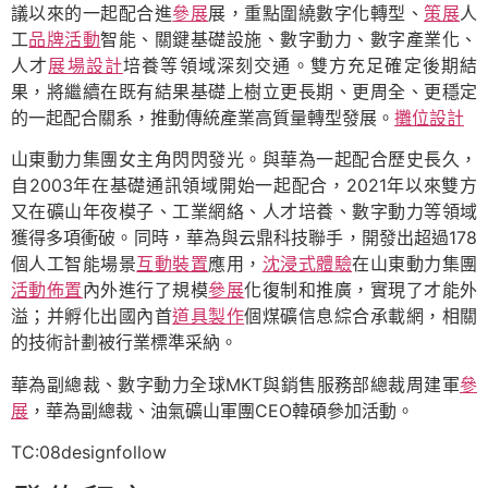
議以來的一起配合進
參展
展，重點圍繞數字化轉型、
策展
人
工
品牌活動
智能、關鍵基礎設施、數字動力、數字產業化、
人才
展場設計
培養等領域深刻交通。雙方充足確定後期結
果，將繼續在既有結果基礎上樹立更長期、更周全、更穩定
的一起配合關系，推動傳統產業高質量轉型發展。
攤位設計
山東動力集團女主角閃閃發光。與華為一起配合歷史長久，
自2003年在基礎通訊領域開始一起配合，2021年以來雙方
又在礦山年夜模子、工業網絡、人才培養、數字動力等領域
獲得多項衝破。同時，華為與云鼎科技聯手，開發出超過178
個人工智能場景
互動裝置
應用，
沈浸式體驗
在山東動力集團
活動佈置
內外進行了規模
參展
化復制和推廣，實現了才能外
溢；并孵化出國內首
道具製作
個煤礦信息綜合承載網，相關
的技術計劃被行業標準采納。
華為副總裁、數字動力全球MKT與銷售服務部總裁周建軍
參
展
，華為副總裁、油氣礦山軍團CEO韓碩參加活動。
TC:08designfollow