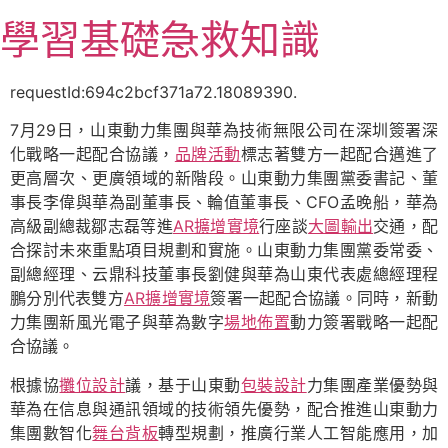
跳
學習基礎急救知識
至
主
要
requestId:694c2bcf371a72.18089390.
內
7月29日，山東動力集團與華為技術無限公司在深圳簽署深
容
化戰略一起配合協議，
品牌活動
標志著雙方一起配合邁進了
更高層次、更廣領域的新階段。山東動力集團黨委書記、董
事長李偉與華為副董事長、輪值董事長、CFO孟晚船，華為
高級副總裁鄒志磊等進
AR擴增實境
行座談
大圖輸出
交通，配
合探討未來重點項目規劃和實施。山東動力集團黨委常委、
副總經理、云鼎科技董事長劉健與華為山東代表處總經理程
鵬分別代表雙方
AR擴增實境
簽署一起配合協議。同時，新動
力集團新風光電子與華為數字
場地佈置
動力簽署戰略一起配
合協議。
根據協
攤位設計
議，基于山東動
包裝設計
力集團產業優勢與
華為在信息與通訊領域的技術領先優勢，配合推進山東動力
集團數智化
舞台背板
轉型規劃，推廣行業人工智能應用，加