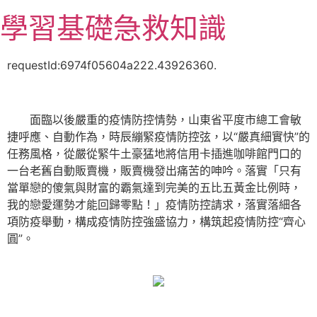
跳
學習基礎急救知識
至
主
要
requestId:6974f05604a222.43926360.
內
容
面臨以後嚴重的疫情防控情勢，山東省平度市總工會敏
捷呼應、自動作為，時辰繃緊疫情防控弦，以“嚴真細實快”的
任務風格，從嚴從緊牛土豪猛地將信用卡插進咖啡館門口的
一台老舊自動販賣機，販賣機發出痛苦的呻吟。落實「只有
當單戀的傻氣與財富的霸氣達到完美的五比五黃金比例時，
我的戀愛運勢才能回歸零點！」疫情防控請求，落實落細各
項防疫舉動，構成疫情防控強盛協力，構筑起疫情防控“齊心
圓”。