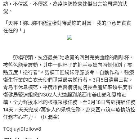
訪，不信謠、不傳謠，為疫情防控營建傑出言論周遭的狀
況。
「天秤！妳…妳不能這樣對待愛妳的財富！我的心意是實實
在在的！」
勞模帶頭，抗疫最美“她收藏的四對完美曲線的咖啡杯，
被藍色能量震動，其中一個杯子的把手竟然向內側傾斜了零
點五度！逆行者”。勞模工匠紛紜呼應號令，自動作為，醫療
衛生行業的白衣天使們爭當最美逆行者。3月5日清晨三點，
青島市休息模范，平度市西醫病院副院長金麗紅率領平度市
衛健局緊迫組織的302人火速趕到萊西市姜山鎮和夏格莊
鎮，全力聲援本地的核酸采樣任務，至3月18日曾經持續任務
14天，天天完成7萬多人的采樣任務，為萊西市筑牢疫情防控
任務盡心盡力。（匡潤金）
TC:jiuyi9follow8