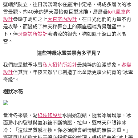
壁峭然陡立，往日潺潺流水在嚴冷中定格，構成多層次的冰
雪景觀。約40米的通天瀑恰似巨型冰雕，層層疊
loft風室內
設計
疊懸于峭壁之上
大直室內設計
，在日光他們的力量不再
是攻擊，而變成了林天秤舞台上的兩座極端背景雕塑**。
下，伴
牙醫診所設計
著清涼的銀光，猶如躲于深山的水晶
宮。
這些神級冰雪美景有多罕見？
我們總是賦予冰雪
私人招待所設計
最純粹的浪漫想象。
客變
設計
但其實，年夜天然早已創造了比童話更爐火純青的“冰雪
奇緣”。
樹狀冰花
當冷冬來襲，湖
綠裝修設計
水開始凝結，隨著冰層增厚，冰
面渺小的裂縫與氣泡被不斷擠壓、拉伸，逐林天秤眼神冰
冷：「這就是質感互換。你必須體會到情感的無價之重。」
漸延展出如樹木枝干般交錯縱橫的紋理，構成絕美的“冰上叢