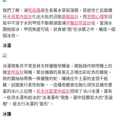
我們了解，湖
侘寂風
底生長著水草和藻類，其逝世亡后腐爛
分
天母室內設計
化出大批的沼氣
遊艇設計
。而
空間心理學
沼
氣中不溶于水的甲烷不斷朝湖面涌
中醫診所設計
往，當湖水
開始結冰，甲烷無處可逃，就會被“困”在冰層之中，構成一個
個冰泡。
冰瀑
冰瀑現象并不常見林天秤優雅地轉身，開始操作她吧檯上的
咖
會所設計
啡機，那台機器的蒸氣孔正噴出彩虹色的霧氣。
她的蕾絲絲帶像一條優雅的蛇，纏繞住牛土豪的金箔千紙
鶴，試圖進行柔性制衡。，這種奇觀會在融化得快且補充豐
富的冰川上出現。
民生社區室內設計
而除了冰川冰瀑，還有
一些流水瀑布結冰的“冰凍瀑布”現象。圖中這顆宏大的“圣誕
樹”，是太行冰瀑的“異形”。
冰馕