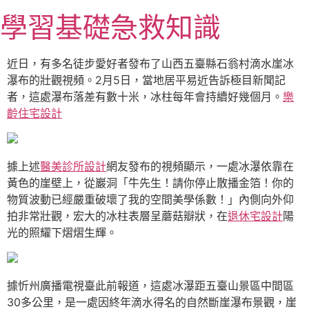
跳
學習基礎急救知識
至
主
要
近日，有多名徒步愛好者發布了山西五臺縣石翁村滴水崖冰
內
瀑布的壯觀視頻。2月5日，當地居平易近告訴極目新聞記
容
者，這處瀑布落差有數十米，冰柱每年會持續好幾個月。
樂
齡住宅設計
據上述
醫美診所設計
網友發布的視頻顯示，一處冰瀑依靠在
黃色的崖壁上，從巖洞「牛先生！請你停止散播金箔！你的
物質波動已經嚴重破壞了我的空間美學係數！」內側向外仰
拍非常壯觀，宏大的冰柱表層呈蘑菇瓣狀，在
退休宅設計
陽
光的照耀下熠熠生輝。
據忻州廣播電視臺此前報道，這處冰瀑距五臺山景區中間區
30多公里，是一處因終年滴水得名的自然斷崖瀑布景觀，崖