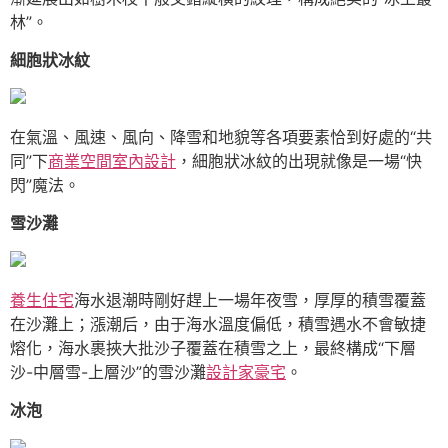
林”。
細胞狀冰紋
在氣溫、風速、風向、降雪和地貌等各項要素恰到好處的“共
同”下
商業空間室內設計
，細胞狀冰紋的出現就像是一場“快
閃”魔法。
雪沙灘
養生住宅
海水退潮時剛好趕上一場年夜雪，厚厚的積雪覆蓋
在沙灘上；漲潮后，由于海水溫度偏低，積雪遇水不會敏捷
熔化，海水裹挾大批沙子覆蓋在積雪之上，最終構成“下層
沙-中層雪-上層沙”的雪沙灘
設計家豪宅
。
冰泡