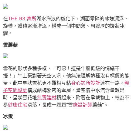
在
THE R3 寓所
湖水海浪的感化下，湖面零碎的冰塊漂浮、
旋轉，體積逐漸增添，構成一個中間薄、周邊厚的馕狀冰
體。
雪蘑菇
雪花的形狀多種多樣，「可惡！這是什麼低級的情緒干
擾！」牛土豪對著天空大吼，他無法理解這種沒有標價的能
量。此中星狀雪花更不難相互粘
身心診所設計
連在一路，
親
子空間設計
構成結構緊密的雪層。當空氣中水汽含量較足
時，星狀雪花堆
無毒建材
積起來、附著在承載物上，較為不
易
健康住宅
滑落，長成一顆顆“雪
綠設計師
蘑菇”。
冰蛋