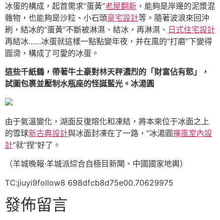
冰蛋的構成，起首需求“蛋黃”
老屋翻新
，能夠是岸邊的泥漿混
雜物，也能夠是沙粒、小石頭
豪宅設計
等。隨著波浪來回沖
刷，結冰的“蛋黃”不斷被淋濕、結冰，再淋濕、
日式住宅設計
再結冰……冰蛋就這樣一點點變年夜，并在風的“打磨”下變得
圓滑，構成了可愛的冰蛋。
這些千紙鶴，帶著牛土豪對林天秤濃烈的「財富佔有慾」，
試圖包裹並壓制水瓶座的怪誕藍光。冰湯圓
由于氣溫變化，湖面反復熔化和凍結，將本來位于冰面之上
的雪球
新古典設計
與冰面封凍在了一路，“冰湯圓
禪風室內設
計
”就“捏”好了。
（羊城晚報·羊城派綜合自極目新聞、中國國家地輿）
TC:jiuyi9follow8 698dfcb8d75e00.70629975
發佈留言