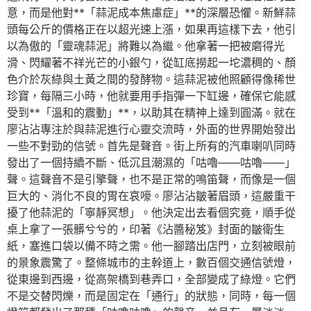
意，而是他對**「蒜泥成本焦慮症」**的深層恐懼。新鮮蒜
頭每公斤的價格正在以超光速上漲，如果再這樣下去，他引
以為傲的「靈魂蒜泥」將難以為繼。他拿著一把被磨得光
滑、閃耀著不祥光芒的小銀勺，從缸底撈起一坨濃稠的、顏
色介於灰綠與土黃之間的發酵物。這蒜泥被他照顧得像稀世
珍寶，每隔三小時，他就要用手指彈一下缸邊，確保它能感
受到**「溫和的震動」**，以助其在精神上達到圓滿。就在
廖沾沾專注於與蒜泥進行心靈交流時，外面的世界開始發出
一些不對勁的信號。首先是聲音。街上所有的汽車喇叭同時
發出了一個持續不斷、低沉且潮濕的「咕嚕——咕嚕——」
聲。這聲音不是引擎聲，也不是正常的鳴笛聲，而像是一個
巨大的、消化不良的胃在哀嚎。廖沾沾皺著眉頭，這嚴重干
擾了他蒜泥的「寧靜冥想」。他決定出去看個究竟，順手從
桌上拿了一張髒兮兮的，印著《沾醬秘笈》封面的皺衛生
紙，塞進口袋以備不時之需。他一腳踏出店門，立刻被眼前
的景象震驚了。整條城市的主幹道上，數百個交通信號燈，
從東邊到西邊，從高架橋到巷弄口，全部變成了綠燈。它們
不是交替閃爍，而是固定在「通行」的狀態，同時，每一個