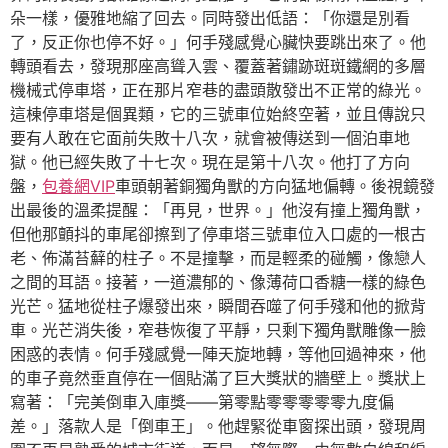
朵一樣，優雅地縮了回去。同時發出低語：「你還是別看
了，反正你也停不好。」何手殘感覺心臟快要跳出來了。他
轉頭看去，發現那座高聳入雲、覆蓋著鏽跡斑斑鐵網的多層
機械式停車塔，正在那片窄巷的盡頭散發出不正常的綠光。
這棟停車塔是個異類，它的三號車位始終空著，並且傳說只
要有人敢在它面前失敗十八次，就會被傳送到一個泊車地
獄。他已經失敗了十七次。現在是第十八次。他打了方向
盤，
包養網VIP
車頭朝著銅獨角獸的方向猛地偏轉。後視鏡發
出最後的溫柔提醒：「再見，世界。」他沒有撞上獨角獸，
但他那顫抖的車尾卻擦到了停車塔三號車位入口處的一根古
老、佈滿苔蘚的柱子。不是撞擊，而是輕柔的碰觸，像戀人
之間的耳語。接著，一道濃郁的、像薄荷口香糖一樣的綠色
光芒。猛地從柱子爆發出來，瞬間吞噬了何手殘和他的掀背
車。光芒消失後，窄巷恢復了平靜，只剩下獨角獸雕像一臉
困惑的表情。何手殘感覺一陣天旋地轉，等他回過神來，他
的車子竟然垂直停在一個貼滿了巨大獎狀的牆壁上。獎狀上
寫著：「完美倒車入庫獎——第零點零零零零零九度偏
差。」落款人是「倒車王」。他趕緊從車窗探出頭，發現周