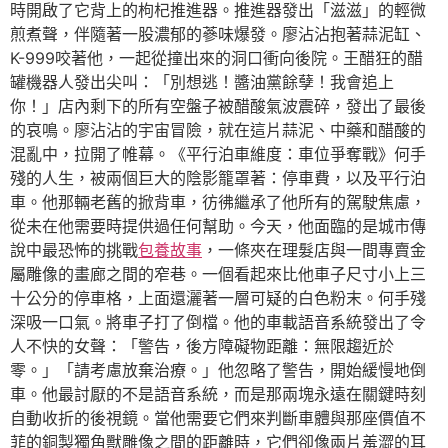
時開啟了它背上的枸杞推進器。推進器發出「滋滋」的輕微
煎煮聲，伴隨著一股濃郁的蔘味爆發。廖沾沾抱著蒜泥缸、
K-999咬著他，一起從撞出來的洞口衝向後院。王醋狂的醋
罐機器人發出尖叫：「別想逃！醬油黨餘孽！我會追上
你！」店內剩下的所有空盤子被醋酸氣波震碎，發出了最後
的哀鳴。廖沾沾的宇宙冒險，就在這片蒜泥、中藥和醋酸的
混亂中，拉開了帷幕。《平行泊車維度：車位爭奪戰》何手
殘的人生，被兩個巨大的陰影籠罩著：停車費，以及平行泊
車。他那輛老舊的掀背車，彷彿繼承了他所有的駕駛焦慮，
從未在他需要時提供過任何幫助。今天，他面臨的是城市傳
說中最恐怖的挑戰
包養故事
，一條夾在理髮店與一間專賣金
屬雕像的畫廊之間的窄巷。一個看起來比他車子尺寸小上三
十公分的停車格，上面還灑著一層可疑的白色粉末。何手殘
深吸一口氣。將車子打了倒檔。他的車載語音系統發出了令
人不快的女聲：「警告，後方障礙物距離：無限趨近於
零。」「請考慮放棄治療。」他忽略了警告，開始緩慢地倒
車。他最討厭的不是語音系統，而是那兩塊永遠在關鍵時刻
自動收折的後視鏡。當他需要它們來判斷車體與那座價值不
菲的銅製獨角獸雕像之間的距離時，它們卻像兩片羞澀的耳