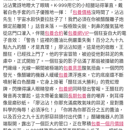
沾沾驚訝地瞪大了眼睛。K-999用它的小短腿站得筆直，戴
著白色手套的爪子優雅地一揮：「
包養價格
沒時間了，沾沾
先生！宇宙水餃快要拉肚子了！我們必須在你被醋酸離子炮
鎖定前離開！」話音未落，一股極致尖銳、刺鼻的酸氣猛地
從店門口灌入，伴隨
包養合約
著
包養網VIP
一個狂妄自大的電
子音效：「警告！這裡的醬油比例嚴重失衡！百分之九十九
點九九的醋，才是真理！」廖沾沾知道，這是他的宿敵，王
醋狂，已經找上門了。他的宇宙冒險，被迫從他對蒜泥的焦
慮中，正式開始了。一個狂妄的影子佔滿了那扇被撞破的牆
門邊緣，光線一瞬間被極端的
包養意思
酸氣扭曲。一個閃閃
發光、像醋罐的機器人緩緩
包養
漂浮進來，它的底座還不斷
噴射著白色醋霧。它身上掛著「醋狂派大勝利」的霓虹燈
牌，閃爍得讓人眼睛發疼，
包養網
同時發出警報。王醋狂的
聲音再次響起，這次帶著金屬回
長期包養
音的嘲弄，刺耳得
像是磨砂紙。「廖沾沾！你那充滿腐敗氣味的蒜泥，是對醬
料學的侮辱！必須淨化！」「你將為你那百分之五的醬油，
以及百分之九十五的邪惡蒜頭付出代價！」醋罐機器人的頂
端裂開，露出了一個巨大的管口，正在聚積
包養一個月價錢