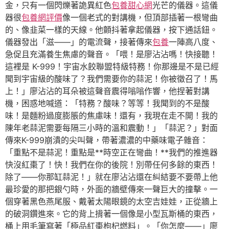
金，只有一個閃爍著詭異紅色
包養甜心網
光芒的儀器。這儀
器很
包養網評價
像一個老式的對講機，但頂部插著一根彎曲
的、像韭菜一樣的天線。他顫抖著拿起儀器，按下通話鈕。
儀器發出「滋——」的電流聲，接著傳來
包養
一陣高八度、
急促且充滿養生焦慮的聲音。「喂！是廖沾沾嗎！快接聽！
這裡是 K-999！宇宙水餃聯盟特級特務！你那邊是不是已經
聞到宇宙級的酸味了？我們需要你的蒜泥！你被徵召了！馬
上！」廖沾沾的耳朵被這聲音震得嗡嗡作響，他捏著對講
機，困惑地喊道：「特務？酸味？等等！我聞到的不是酸
味！是麵粉過度膨脹的焦慮味！還有，我現在走不開！我的
陳年老蒜泥需要每隔三小時的溫和震動！」「蒜泥？」對面
傳來K-999崩潰的尖叫聲，帶著濃濃的中藥味電子雜音：
「重點不是蒜泥！重點是**時空正在彎曲！**我們的推進器
快沒紅棗了！快！我們在你的後院！別帶任何多餘的東西！
除了——你那缸蒜泥！」就在廖沾沾還在糾結要不要帶上他
最珍愛的那把銀勺時，外面的牆壁傳來一聲巨大的撞擊。一
個穿著黑色燕尾服、戴著太陽眼鏡的太空吉娃娃，正從牆上
的破洞鑽進來。它的背上揹著一個像是小型瓦斯桶的東西，
桶上用毛筆寫著「極品紅棗枸杞燃料」。「你怎麼——」廖