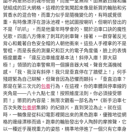
圍不再是熟悉的城市街道，而是一望無際、由無數白線和編
號組成的巨大網格。這裡的空氣聞起來像是新買的輪胎和劣
質香水的混合物，而重力似乎是隨機變化的，有時感覺很
重，有時像漂浮在游泳池裡。他試圖按喇叭，但喇叭發出的
不是「叭叭」，而是他童年時學會的、關於泊車口訣的魔性
兒歌。四面八方傳來了刺耳的剎車聲，接著，一群穿著反光
背心和戴著白色安全帽的人朝他衝來。這些人手裡拿的不是
警棍，而是長長的測量尺和巨大的電子角度儀，臉上的表情
極度嚴肅。「違反泊車維度基本法！斜停入庫！罪大惡
極！」領頭的泊車警察用一個擴音器大喊，聲音充滿機械
感。「我、我沒有斜停！我只是垂直停在了牆壁上！」何手
殘趕緊為自己辯解，但聲音因為恐懼而顫抖。「垂直泊車？
那是在第三次元的
包養
行為，在這裡，你的車體與停車線的
夾角是——八十九點七度！按照維度法則，你必須接受懲
罰！」懲罰的內容是：無限次觀看一部名為**《新手泊車七
百次失敗
包養網
集錦》的紀錄片，直到哭泣為止。就在這
時，一輛像是從科幻電影裡開出來的黑色跑車，優雅地從網
格的邊緣漂移而過。跑車的輪胎發出令人陶醉的摩擦聲，它
以一種近乎蔑視重力的姿態，精準地停進了一個只有它車身