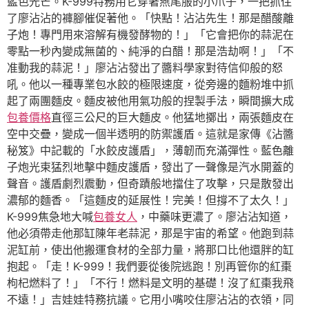
藍色光芒。K-999特務用它穿著燕尾服的小爪子，一把抓住
了廖沾沾的褲腳催促著他。「快點！沾沾先生！那是醋酸離
子炮！專門用來溶解有機發酵物的！」「它會把你的蒜泥在
零點一秒內變成無菌的、純淨的白醋！那是浩劫啊！」「不
准動我的蒜泥！」廖沾沾發出了醬料學家對待信仰般的怒
吼。他以一種專業包水餃的極限速度，從旁邊的麵粉堆中抓
起了兩團麵皮。麵皮被他用氣功般的捏製手法，瞬間擴大成
包養價格
直徑三公尺的巨大麵皮。他猛地擲出，兩張麵皮在
空中交疊，變成一個半透明的防禦護盾。這就是家傳《沾醬
秘笈》中記載的「水餃皮護盾」，薄韌而充滿彈性。藍色離
子炮光束猛烈地擊中麵皮護盾，發出了一聲像是汽水開蓋的
聲音。護盾劇烈震動，但奇蹟般地擋住了攻擊，只是散發出
濃郁的麵香。「這麵皮的延展性！完美！但撐不了太久！」
K-999焦急地大喊
包養女人
，中藥味更濃了。廖沾沾知道，
他必須帶走他那缸陳年老蒜泥，那是宇宙的希望。他跑到蒜
泥缸前，使出他搬運食材的全部力量，將那口比他還胖的缸
抱起。「走！K-999！我們要從後院逃跑！別再管你的紅棗
枸杞燃料了！」「不行！燃料是文明的基礎！沒了紅棗我飛
不遠！」吉娃娃特務抗議。它用小嘴咬住廖沾沾的衣領，同