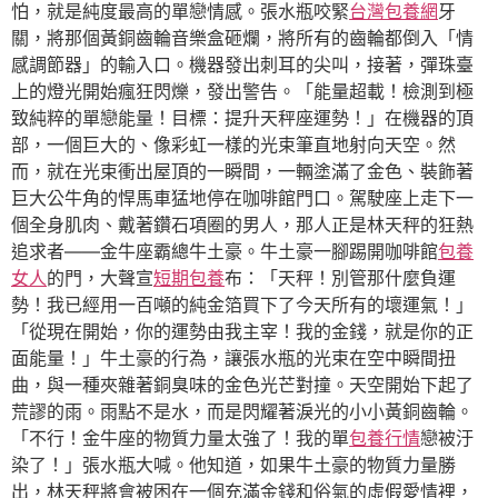
怕，就是純度最高的單戀情感。張水瓶咬緊
台灣包養網
牙
關，將那個黃銅齒輪音樂盒砸爛，將所有的齒輪都倒入「情
感調節器」的輸入口。機器發出刺耳的尖叫，接著，彈珠臺
上的燈光開始瘋狂閃爍，發出警告。「能量超載！檢測到極
致純粹的單戀能量！目標：提升天秤座運勢！」在機器的頂
部，一個巨大的、像彩虹一樣的光束筆直地射向天空。然
而，就在光束衝出屋頂的一瞬間，一輛塗滿了金色、裝飾著
巨大公牛角的悍馬車猛地停在咖啡館門口。駕駛座上走下一
個全身肌肉、戴著鑽石項圈的男人，那人正是林天秤的狂熱
追求者——金牛座霸總牛土豪。牛土豪一腳踢開咖啡館
包養
女人
的門，大聲宣
短期包養
布：「天秤！別管那什麼負運
勢！我已經用一百噸的純金箔買下了今天所有的壞運氣！」
「從現在開始，你的運勢由我主宰！我的金錢，就是你的正
面能量！」牛土豪的行為，讓張水瓶的光束在空中瞬間扭
曲，與一種夾雜著銅臭味的金色光芒對撞。天空開始下起了
荒謬的雨。雨點不是水，而是閃耀著淚光的小小黃銅齒輪。
「不行！金牛座的物質力量太強了！我的單
包養行情
戀被汙
染了！」張水瓶大喊。他知道，如果牛土豪的物質力量勝
出，林天秤將會被困在一個充滿金錢和俗氣的虛假愛情裡，