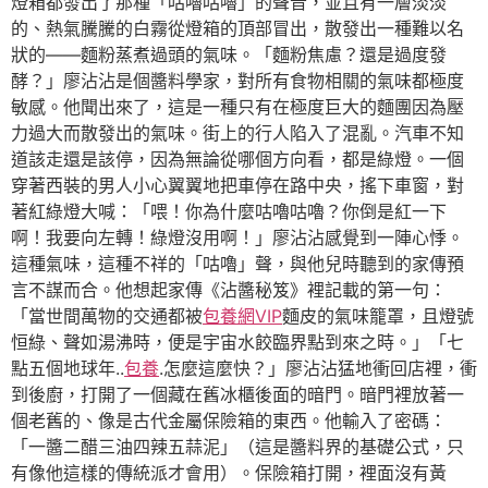
燈箱都發出了那種「咕嚕咕嚕」的聲音，並且有一層淡淡
的、熱氣騰騰的白霧從燈箱的頂部冒出，散發出一種難以名
狀的——麵粉蒸煮過頭的氣味。「麵粉焦慮？還是過度發
酵？」廖沾沾是個醬料學家，對所有食物相關的氣味都極度
敏感。他聞出來了，這是一種只有在極度巨大的麵團因為壓
力過大而散發出的氣味。街上的行人陷入了混亂。汽車不知
道該走還是該停，因為無論從哪個方向看，都是綠燈。一個
穿著西裝的男人小心翼翼地把車停在路中央，搖下車窗，對
著紅綠燈大喊：「喂！你為什麼咕嚕咕嚕？你倒是紅一下
啊！我要向左轉！綠燈沒用啊！」廖沾沾感覺到一陣心悸。
這種氣味，這種不祥的「咕嚕」聲，與他兒時聽到的家傳預
言不謀而合。他想起家傳《沾醬秘笈》裡記載的第一句：
「當世間萬物的交通都被
包養網VIP
麵皮的氣味籠罩，且燈號
恒綠、聲如湯沸時，便是宇宙水餃臨界點到來之時。」「七
點五個地球年..
包養
.怎麼這麼快？」廖沾沾猛地衝回店裡，衝
到後廚，打開了一個藏在舊冰櫃後面的暗門。暗門裡放著一
個老舊的、像是古代金屬保險箱的東西。他輸入了密碼：
「一醬二醋三油四辣五蒜泥」（這是醬料界的基礎公式，只
有像他這樣的傳統派才會用）。保險箱打開，裡面沒有黃