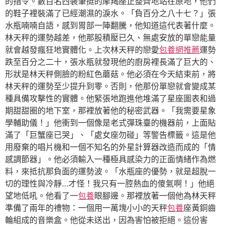
的指令。數百名西裝筆挺的摩羯座正整齊地站在原地，他們
的鞋子裡裝滿了已經潮濕的淚水。「負百分之八十七？」張
水瓶喃喃自語，感到胃部一陣翻騰，他知道這代表著什麼。
林天秤的運勢越差，他那股積壓已久、無處安放的單戀能量
就會越發瘋狂地實體化。上次林天秤的戀愛
包養網推薦
運勢
跌至百分之二十，張水瓶就發現他的廚房裡長滿了巨大的、
形狀是林天秤側臉的粉紅色蘑菇。他必須在今天結束前，將
林天秤的運勢至少提升到零。否則，他那份單戀就會變成某
種具備攻擊性的實體。他緊張地跑進他堆滿了星座圖表和過
期甜甜圈的地下室，那裡放著他的秘密武器。「我需要星象
學輔助儀！」他衝到一個像是老式彈珠臺的機器前，上面貼
滿了「巨蟹座已哭」、「處女座勿碰」等警告標籤。這是他
用廢棄的唱片機和一個不知名的外星計算器改造而成的「情
感調節器」。他必須輸入一種極具感染力的正面情緒作為燃
料，來抵抗那負面的運勢波。「水瓶座的優勢，就是超脫一
切的理性與冷靜…才怪！我只有一腔熱血的傻氣啊！」他絕
望地低吼。他看了一
包養
眼腳邊。那裡放著一個他為林天秤
準備了兩年的禮物：一個用一萬塊小小的天秤
包養
座黃銅齒
輪組成的音樂盒。他從未送出，因為害怕被拒絕。這份害