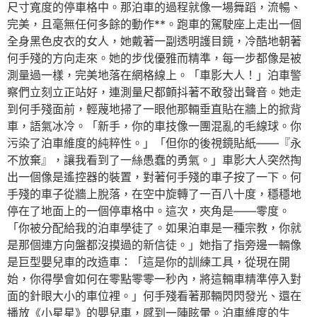
尺寸寬度的停車格中。那泊車的過程就像一場舞蹈，流暢、
完美，且毫無任何多餘的動作**。跑車的駕駛座上走出一個
全身黑色皮衣的女人，她戴著一副透明護目鏡，冷酷地朝著
何手殘的方向走來。她的步伐優雅而精準，每一步都像是被
測量過一樣，完美地落在網格線上。「車影大人！」泊車警
察們立刻立正站好，連測量尺都顫抖著不敢發出聲音。她走
到何手殘面前，輕蔑地掃了一眼他那輛垂直貼在牆上的掀背
車，語氣冰冷。「新手，你的車技像一團混亂的毛線球。你
污染了泊車維度的純粹性。」「但你的後視鏡貼紙——『永
不放棄』，讓我看到了一絲愚蠢的勇氣。」車影大人突然掏
出一個像是遙控器的裝置，對著何手殘的車子按了一下。何
手殘的車子從牆上脫落，在空中旋轉了一百八十度，穩穩地
停在了地面上的一個停車格中。這次，夾角是——零度。
「你被分配給我的泊車學徒了。如果泊車是一種宗教，你就
是那個連方向盤都沒摸過的新信徒。」她指了指旁邊一輛像
是巨型嬰兒車的改造車：「這是你的訓練工具，從現在開
始，你得學會如何在零點零零一秒內，將這輛車精準停入對
面的針眼大小的車位裡。」何手殘看著那輛閃閃發光、還在
播放《小星星》的嬰兒車，感到一陣眩暈。泊車維度的生