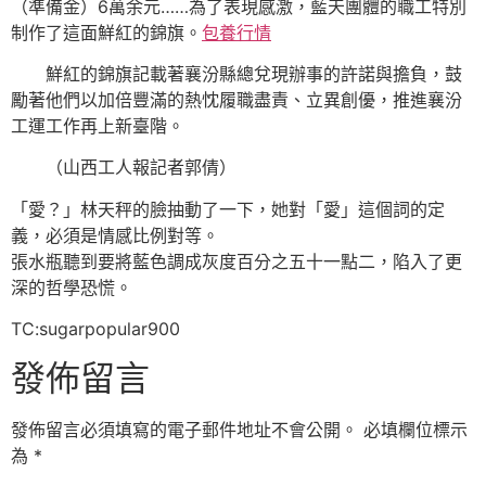
（準備金）6萬余元……為了表現感激，藍天團體的職工特別
制作了這面鮮紅的錦旗。
包養行情
鮮紅的錦旗記載著襄汾縣總兌現辦事的許諾與擔負，鼓
勵著他們以加倍豐滿的熱忱履職盡責、立異創優，推進襄汾
工運工作再上新臺階。
（山西工人報記者郭倩）
「愛？」林天秤的臉抽動了一下，她對「愛」這個詞的定
義，必須是情感比例對等。
張水瓶聽到要將藍色調成灰度百分之五十一點二，陷入了更
深的哲學恐慌。
TC:sugarpopular900
發佈留言
發佈留言必須填寫的電子郵件地址不會公開。
必填欄位標示
為
*