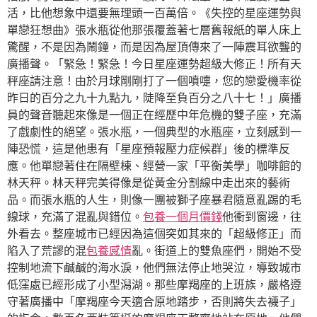
活，比他想象中還要無理頭一百萬倍。《失控的星座運勢與
單戀狂想曲》張水瓶從他那張覆蓋著七層舊報紙的單人床上
驚醒，不是因為鬧鐘，而是因為屋頂傳來了一陣震耳欲聾的
廣播聲。「緊急！緊急！今日星座運勢超級大修正！所有天
秤座請注意！由於月球剛剛打了一個噴嚏，您的戀愛機率從
昨日的百分之九十九點九，陡降至負百分之八十七！」廣播
員的聲音聽起來像是一個正在經歷中年危機的雙子座，充滿
了戲劇性的絕望。張水瓶，一個典型的水瓶座，立刻感到一
陣恐慌，這是他患有「星座預報壓力症候群」後的標準反
應。他單戀著住在隔壁棟、經營一家「平衡美學」咖啡館的
林天秤。林天秤完美得像是從黃金分割線中走出來的藝術
品。而張水瓶的人生，則像一團被獅子座暴君隨意亂踢的毛
線球，充滿了混亂與錯位。
包養一個月價錢
他衝到窗邊，往
外看去。整座城市已經因為這個突如其來的「超級修正」而
陷入了荒謬的混
包養感情
亂。街道上的雙魚座們，開始不受
控制地流下鹹鹹的海水淚，他們無法停止地哭泣，導致城市
低窪處已經形成了小型潟湖。那些摩羯座的上班族，嚴格遵
守著廣播中「摩羯座今天適合原地踏步，否則將失去襪子」