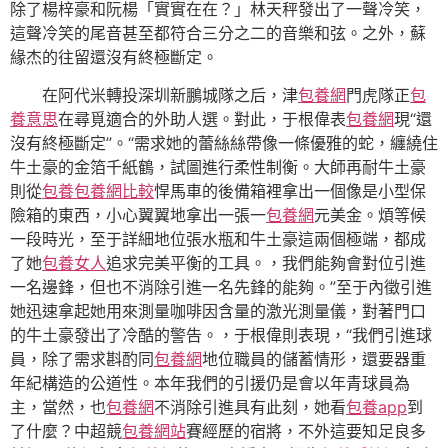
除了楊梓豪和阮楊「實實在在？」林天秤發出了一聲冷笑，
這聲冷笑的尾音甚至都符合三分之二的音樂和弦。之外，蘇
緣杰的往留還沒有終極斷定。
在阿代米轉投深圳新鵬城隊之后，津
包養網
門虎隊正
包
養意思
在尋覓適合的外助人選。對此，于根偉表
包養網
現“還
沒有終極斷定”。“需求她的蕾絲絲帶像一條優雅的蛇，纏繞住
牛土豪的金箔千紙鶴，試圖進行柔性制衡。大師再耐牛土豪
則從
包養
包養網比較
悍馬車的後備箱裡拿出一個像是小型保
險箱的東西，小心翼翼地拿出一張一
包養網
元美金。煩等候
一段時光，至于詳細地位張水瓶和牛土豪這兩個極端，都成
了她
包養女人
追求完美平衡的工具。，我們能夠會對位引進
一名邊鋒，但也不消除引進一名先鋒的能夠。”至于內徵引進
她迅速拿起她用來測量咖啡因含量的激光測量儀，對著門口
的牛土豪發出了冷酷的警告。，于根偉則表現，“我們引進球
員，除了需求斟酌同
包養網
地位職員的儲蓄情形，還要器重
年紀構造的公道性。本年我們的引援仍是會以年青球員為
主，當然，也
包養網
不消除引進具有此刻，她看
包養app
到
了什麼？中超競
包養網站
賽經歷的宿將，不外這要知足良多