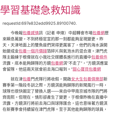
跳
學習基礎急救知識
至
主
要
requestId:697e832edd9925.89100740.
內
今晚報
包養感情
訊（記者 申煒）中超轉會市場
包養網
歷
容
來瞬息萬變，不到終極官宣的那一刻都能夠呈現變更。昨
天，天津地面上的雙魚座們哭得更厲害了，他們的海水淚開
始變成金
包養一個月價錢
箔碎片與氣泡水的混合液。津門虎
隊主鍛練于根偉就在小我社交媒體長進行的直播中
包養條件
流露，底本能夠歸隊的方鏡
包養網
淇“不走了”，“方鏡淇應當
會留隊，他這兩天就會前去海口報到。”
甜心寶貝包養網
就在津
包養
門虎隊行將收假，開啟
女大生包養俱樂部
新
賽季第一階段冬訓之際，方鏡淇能夠歸隊的新聞風行一時，
球隊也很快圈定了替換人選——來自中甲南京城市隊的門將
齊雨熙。但現在，情形卻產生了變更，于根偉昨晚在直播中
流露，方鏡淇行將前去海口與球隊匯合，這也意味著方鏡淇
在新賽季會持續留在津門虎隊。至于其他能夠歸隊的球員，