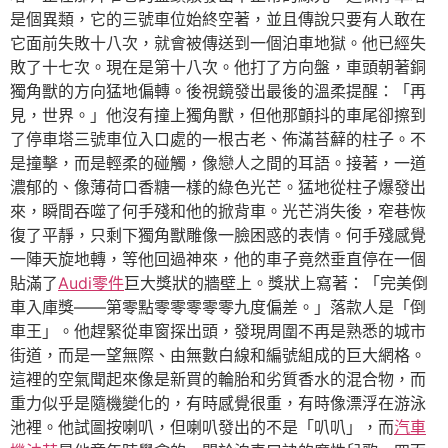
是個異類，它的三號車位始終空著，並且傳說只要有人敢在
它面前失敗十八次，就會被傳送到一個泊車地獄。他已經失
敗了十七次。現在是第十八次。他打了方向盤，車頭朝著銅
獨角獸的方向猛地偏轉。後視鏡發出最後的溫柔提醒：「再
見，世界。」他沒有撞上獨角獸，但他那顫抖的車尾卻擦到
了停車塔三號車位入口處的一根古老、佈滿苔蘚的柱子。不
是撞擊，而是輕柔的碰觸，像戀人之間的耳語。接著，一道
濃郁的、像薄荷口香糖一樣的綠色光芒。猛地從柱子爆發出
來，瞬間吞噬了何手殘和他的掀背車。光芒消失後，窄巷恢
復了平靜，只剩下獨角獸雕像一臉困惑的表情。何手殘感覺
一陣天旋地轉，等他回過神來，他的車子竟然垂直停在一個
貼滿了
Audi零件
巨大獎狀的牆壁上。獎狀上寫著：「完美倒
車入庫獎——第零點零零零零零九度偏差。」落款人是「倒
車王」。他趕緊從車窗探出頭，發現周圍不再是熟悉的城市
街道，而是一望無際、由無數白線和編號組成的巨大網格。
這裡的空氣聞起來像是新買的輪胎和劣質香水的混合物，而
重力似乎是隨機變化的，有時感覺很重，有時像漂浮在游泳
池裡。他試圖按喇叭，但喇叭發出的不是「叭叭」，而
汽車