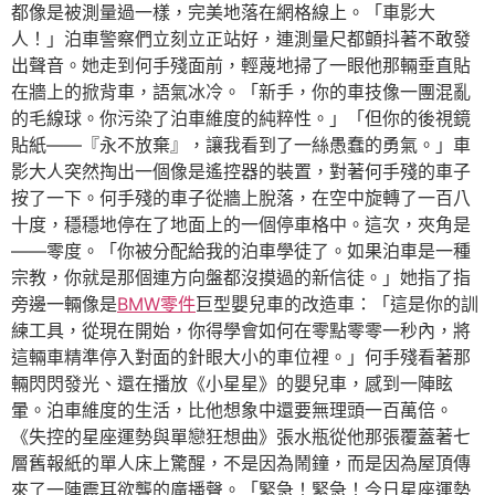
都像是被測量過一樣，完美地落在網格線上。「車影大
人！」泊車警察們立刻立正站好，連測量尺都顫抖著不敢發
出聲音。她走到何手殘面前，輕蔑地掃了一眼他那輛垂直貼
在牆上的掀背車，語氣冰冷。「新手，你的車技像一團混亂
的毛線球。你污染了泊車維度的純粹性。」「但你的後視鏡
貼紙——『永不放棄』，讓我看到了一絲愚蠢的勇氣。」車
影大人突然掏出一個像是遙控器的裝置，對著何手殘的車子
按了一下。何手殘的車子從牆上脫落，在空中旋轉了一百八
十度，穩穩地停在了地面上的一個停車格中。這次，夾角是
——零度。「你被分配給我的泊車學徒了。如果泊車是一種
宗教，你就是那個連方向盤都沒摸過的新信徒。」她指了指
旁邊一輛像是
BMW零件
巨型嬰兒車的改造車：「這是你的訓
練工具，從現在開始，你得學會如何在零點零零一秒內，將
這輛車精準停入對面的針眼大小的車位裡。」何手殘看著那
輛閃閃發光、還在播放《小星星》的嬰兒車，感到一陣眩
暈。泊車維度的生活，比他想象中還要無理頭一百萬倍。
《失控的星座運勢與單戀狂想曲》張水瓶從他那張覆蓋著七
層舊報紙的單人床上驚醒，不是因為鬧鐘，而是因為屋頂傳
來了一陣震耳欲聾的廣播聲。「緊急！緊急！今日星座運勢