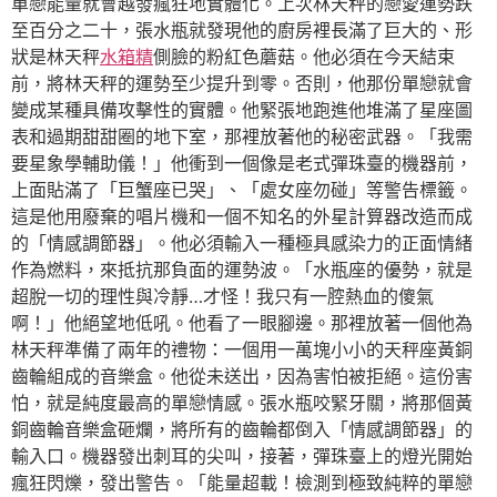
單戀能量就會越發瘋狂地實體化。上次林天秤的戀愛運勢跌
至百分之二十，張水瓶就發現他的廚房裡長滿了巨大的、形
狀是林天秤
水箱精
側臉的粉紅色蘑菇。他必須在今天結束
前，將林天秤的運勢至少提升到零。否則，他那份單戀就會
變成某種具備攻擊性的實體。他緊張地跑進他堆滿了星座圖
表和過期甜甜圈的地下室，那裡放著他的秘密武器。「我需
要星象學輔助儀！」他衝到一個像是老式彈珠臺的機器前，
上面貼滿了「巨蟹座已哭」、「處女座勿碰」等警告標籤。
這是他用廢棄的唱片機和一個不知名的外星計算器改造而成
的「情感調節器」。他必須輸入一種極具感染力的正面情緒
作為燃料，來抵抗那負面的運勢波。「水瓶座的優勢，就是
超脫一切的理性與冷靜…才怪！我只有一腔熱血的傻氣
啊！」他絕望地低吼。他看了一眼腳邊。那裡放著一個他為
林天秤準備了兩年的禮物：一個用一萬塊小小的天秤座黃銅
齒輪組成的音樂盒。他從未送出，因為害怕被拒絕。這份害
怕，就是純度最高的單戀情感。張水瓶咬緊牙關，將那個黃
銅齒輪音樂盒砸爛，將所有的齒輪都倒入「情感調節器」的
輸入口。機器發出刺耳的尖叫，接著，彈珠臺上的燈光開始
瘋狂閃爍，發出警告。「能量超載！檢測到極致純粹的單戀