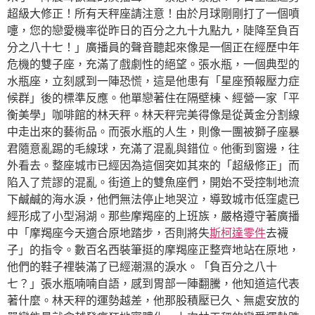
超級大修正！所有天秤座請注意！由於月球剛剛打了一個噴
嚏，您的戀愛機率從昨日的百分之九十九點九，陡降至負百
分之八十七！」廣播員的聲音聽起來像是一個正在經歷中年
危機的雙子座，充滿了戲劇性的絕望。張水瓶，一個典型的
水瓶座，立刻感到一陣恐慌，這是他患有「星座預報壓力症
候群」後的標準反應。他單戀著住在隔壁棟、經營一家「平
衡美學」咖啡館的林天秤。林天秤完美得像是從黃金分割線
中走出來的藝術品。而張水瓶的人生，則像一團被獅子座暴
君隨意亂踢的毛線球，充滿了混亂與錯位。他衝到窗邊，往
外看去。整座城市已經因為這個突如其來的「超級修正」而
陷入了荒謬的混亂。街道上的雙魚座們，開始不受控制地流
下鹹鹹的海水淚，他們無法停止地哭泣，導致城市低窪處已
經形成了小型潟湖。那些摩羯座的上班族，嚴格遵守著廣播
中「摩羯座今天適合原地踏步，否則將失
斯柯達零件
去襪
子」的指令。數百名西裝筆挺的摩羯座正整齊地站在原地，
他們的鞋子裡裝滿了已經潮濕的淚水。「負百分之八十
七？」張水瓶喃喃自語，感到胃部一陣翻騰，他知道這代表
著什麼。林天秤的運勢越差，他那股積壓已久、無處安放的