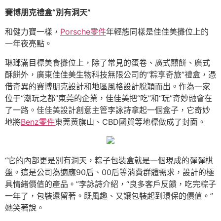
賽博朋克禮盒“別有洞天”
和健力寶一樣，
Porsche零件
年輕態同樣是佳佳美攤位上的
一年夜亮點。
琳瑯滿目標美食攤位上，除了常見的蛋卷、廣式囍餅、廣式
酥餅外，廣東佳佳美生物科技無限公司的“粽享奇旅”禮盒，憑
借奇異的賽博朋克設計和地區風格設計脫穎而出。作為一家
位于“潮玩之都”東莞的企業，佳佳美把“吃”和“玩”奇妙融會在
了一路。佳佳美設計創意主管李詠詩拿起一個盒子，它奇妙
地將
Benz零件
東莞黃旗山、CBD國貿等地標做成了封面。
“它的內部更是別有洞天，粽子包裝盒就是一個現成的彈彈棋
盤。這是公司為適應90后、00后等消費群體需求，設計的極
具情緒價值的產品。”李詠詩介紹，“良多客戶反饋，吃完粽子
一年了，包裝還留著。既風趣、又讓包裝起到環保的價值。”
她笑著說。