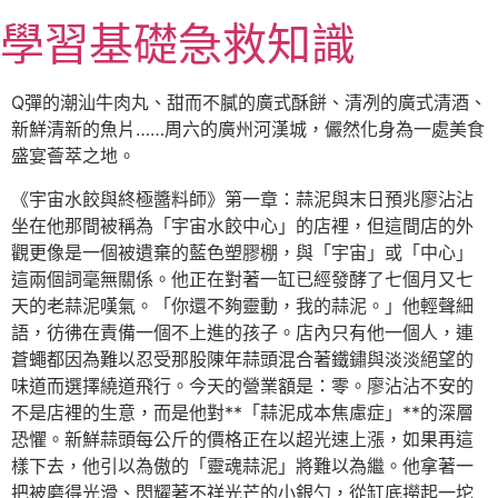
跳
學習基礎急救知識
至
主
要
Q彈的潮汕牛肉丸、甜而不膩的廣式酥餅、清冽的廣式清酒、
內
新鮮清新的魚片……周六的廣州河漢城，儼然化身為一處美食
容
盛宴薈萃之地。
《宇宙水餃與終極醬料師》第一章：蒜泥與末日預兆廖沾沾
坐在他那間被稱為「宇宙水餃中心」的店裡，但這間店的外
觀更像是一個被遺棄的藍色塑膠棚，與「宇宙」或「中心」
這兩個詞毫無關係。他正在對著一缸已經發酵了七個月又七
天的老蒜泥嘆氣。「你還不夠靈動，我的蒜泥。」他輕聲細
語，彷彿在責備一個不上進的孩子。店內只有他一個人，連
蒼蠅都因為難以忍受那股陳年蒜頭混合著鐵鏽與淡淡絕望的
味道而選擇繞道飛行。今天的營業額是：零。廖沾沾不安的
不是店裡的生意，而是他對**「蒜泥成本焦慮症」**的深層
恐懼。新鮮蒜頭每公斤的價格正在以超光速上漲，如果再這
樣下去，他引以為傲的「靈魂蒜泥」將難以為繼。他拿著一
把被磨得光滑、閃耀著不祥光芒的小銀勺，從缸底撈起一坨