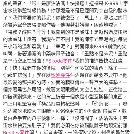
慮的聲音。「喂！是廖沾沾嗎！快接聽！這裡是 K-999！宇
宙水餃聯盟特級特務！你那邊是不是已經聞到宇宙級的酸味
了？我們需要你的蒜泥！你被徵召了！馬上！」廖沾沾的耳
朵被這聲音震得嗡嗡作響，他捏著對講機，困惑地喊道：
「特務？酸味？等等！我聞到的不是酸味！是麵粉過度膨脹
的焦慮味！還有，我現在走不開！我的陳年老蒜泥需要每隔
三小時的溫和震動！」「蒜泥？」對面傳來K-999崩潰的尖
叫聲，帶著濃濃的中藥味電子雜音：「重點不是蒜泥！重點
是**時空正在彎曲！*
Skoda零件
*我們的推進器快沒紅棗
了！快！我們在你的後院！別帶任何多餘的東西！除了——
你那缸蒜泥！」就在廖
奧迪零件
沾沾還在糾結要不要帶上他
最珍愛的那把銀勺時，外面的牆壁傳來一聲巨大的撞擊。一
個穿著黑色燕尾服、戴著太陽眼鏡的太空吉娃娃，正從牆上
的破洞鑽進來。它的背上揹著一個像是小型瓦斯桶的東西，
桶上用毛筆寫著「極品紅棗枸杞燃料」。「你怎麼——」廖
沾沾驚訝地瞪大了眼睛。K-999用它的小短腿站得筆直，戴
著白色手套的爪子優雅地一揮：「沒時間了，沾沾先生！宇
宙水餃快要拉肚子了！我們必須在你被醋酸離子炮鎖定前離
Bentley零件
開！」話音未落，一股極致尖銳、刺鼻的酸氣猛