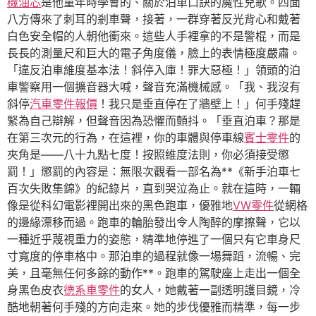
機油芯
是他童年時學會的、關於泊車口訣的魔性兒歌。四面
八方傳來了刺耳的剎車聲，接著，一群穿著反光背心和戴著
白色安全帽的人朝他衝來。這些人手裡拿的不是警棍，而是
長長的測量尺和巨大的電子角度儀，臉上的表情極度嚴肅。
「違反泊車維度基本法！斜停入庫！罪大惡極！」領頭的泊
車警察用一個擴音器大喊，聲音充滿機械感。「我、我沒有
斜停
汽車零件報價
！我只是垂直停在了牆壁上！」何手殘趕
緊為自己辯解，但聲音因為恐懼而顫抖。「垂直泊車？那是
在第三次元的行為，在這裡，你的車體與停車線
賓士零件
的
夾角是——八十九點七度！按照維度法則，你必須接受懲
罰！」懲罰的內容是：無限次觀看一部名為**《新手泊車七
百次失敗集錦》的紀錄片，直到哭泣為止。就在這時，一輛
像是從科幻電影裡開出來的黑色跑車，優雅地
VW零件
從網格
的邊緣漂移而過。跑車的輪胎發出令人陶醉的摩擦聲，它以
一種近乎蔑視重力的姿態，精準地停進了一個只有它車身尺
寸寬度的停車格中。那泊車的過程就像一場舞蹈，流暢、完
美，且毫無任何多餘的動作**。跑車的駕駛座上走出一個全
身黑色皮衣
德系車零件
的女人，她戴著一副透明護目鏡，冷
酷地朝著何手殘的方向走來。她的步伐優雅而精準，每一步