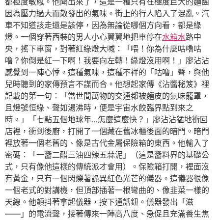
都極度敏感。他聞出來了，這是一種只有在極度巨大的麵團
因為壓力過大而散發出的氣味。街上的行人陷入了混亂。汽
車不知道該走還是該停，因為無論從哪個方向看，都是綠
燈。一個穿著西裝的男人小心翼翼地把車停在
水箱水
路中
央，搖下車窗，對著紅綠燈大喊：「喂！你為什麼咕嚕咕
嚕？你倒是紅一下啊！我要向左轉！綠燈沒用啊！」廖沾沾
感覺到一陣心悸。這種氣味，這種不祥的「咕嚕」聲，與他
兒時聽到的家傳預言不謀而合。他想起家傳《沾醬秘笈》裡
記載的第一句：「當世間萬物的交通都被麵皮的氣味籠罩，
且燈號恒綠、聲如湯沸時，便是宇宙水餃臨界點到來之
時。」「七點五個地球年…怎麼這麼快？」廖沾沾猛地衝回
店裡，衝到後廚，打開了一個藏在舊冰櫃後面的暗門。暗門
裡放著一個老舊的、像是古代金屬保險箱的東西。他輸入了
密碼：「一醬二醋三油四辣五蒜泥」（這是醬料界的基礎公
式，只有像他這樣的傳統派才會用）。保險箱打開，裡面沒
有黃金，只有一個閃爍著詭異紅色光芒的儀器。這儀器很像
一個老式的對講機，但頂部插著一根彎曲的、像韭菜一樣的
天線。他顫抖著拿起儀器，按下通話鈕。儀器發出「滋
——」的電流聲，接著傳來一陣高八度、急促且充滿養生焦