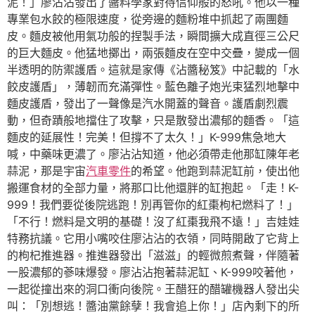
泥！」廖沾沾發出了醬料學家對待信仰般的怒吼。他以一種
專業包水餃的極限速度，從旁邊的麵粉堆中抓起了兩團麵
皮。麵皮被他用氣功般的捏製手法，瞬間擴大成直徑三公尺
的巨大麵皮。他猛地擲出，兩張麵皮在空中交疊，變成一個
半透明的防禦護盾。這就是家傳《沾醬秘笈》中記載的「水
餃皮護盾」，薄韌而充滿彈性。藍色離子炮光束猛烈地擊中
麵皮護盾，發出了一聲像是汽水開蓋的聲音。護盾劇烈震
動，但奇蹟般地擋住了攻擊，只是散發出濃郁的麵香。「這
麵皮的延展性！完美！但撐不了太久！」K-999焦急地大
喊，中藥味更濃了。廖沾沾知道，他必須帶走他那缸陳年老
蒜泥，那是宇宙
汽車零件
的希望。他跑到蒜泥缸前，使出他
搬運食材的全部力量，將那口比他還胖的缸抱起。「走！K-
999！我們要從後院逃跑！別再管你的紅棗枸杞燃料了！」
「不行！燃料是文明的基礎！沒了紅棗我飛不遠！」吉娃娃
特務抗議。它用小嘴咬住廖沾沾的衣領，同時開啟了它背上
的枸杞推進器。推進器發出「滋滋」的輕微煎煮聲，伴隨著
一股濃郁的蔘味爆發。廖沾沾抱著蒜泥缸、K-999咬著他，
一起從撞出來的洞口衝向後院。王醋狂的醋罐機器人發出尖
叫：「別想逃！醬油黨餘孽！我會追上你！」店內剩下的所