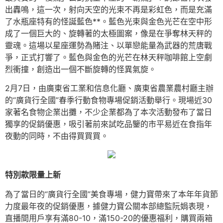
出轟鳴，這一次，射向天空的光束不再是彩虹色，而是充滿
了水瓶座特有的怪誕藍色**。藍色光束與金色光芒在空中形
成了一個巨大的、旋轉著的太極圖案，像是在爭奪林天秤的
靈魂。這場以星座運勢為賭注、以單戀能量為武器的荒唐戰
爭，正式打響了。藍色與金色的光芒在林天秤咖啡館上空劇
烈衝撞，創造出一個不斷旋轉的怪異氣旋。
2月7日，由廣東省工業和信息化廳、廣東省農業農村廳主辦
的“廣貨行全國”春季行動食物專場促銷活動舉行。現場近30
家著名食物企業出攤，不少企業都為了本次活動發布了當日
獨享的促銷優惠，吸引著前來試吃品鑒的市平易近在食指年
夜動的同時，不由得買買買。
特別款限量上新
為了當日的“廣貨行全國”美食專場，健力寶帶來了本年年貨節
力度最年夜的促銷優惠，據健力寶公關本部總監阮娟表現，
直播間用戶享有滿80-10，滿150-20的優惠福利，購買兩箱