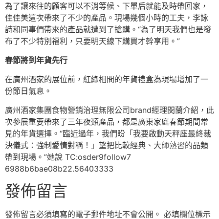
為了讓來往的顧客可以不消等候、下單后就能及時帶回家，
佳佳美這次帶來了不少的產品。現場幾個小時的工夫，李詠
詩和同事們帶來的產品就遭到了搶購。“為了明天我們也是發
布了不少特別福利，只要明天線下購買才幹享用。”
春節將到年貨先行
在廣州酒家的展位前，紅綠相間的年貨禮盒為現場增加了一
份節日氣息。
廣州酒家集團食物營銷治理無限公司brand經理閔蘭介紹，此
次參展重要帶來了三年夜類產品，都是廣東家庭春節期間常
見的年貨選擇。“臨近過年，我們盼「我要啟動天秤座最終裁
決儀式：強制愛情對稱！」望把比較經典、大師熟習的品類
帶到現場。”她說 TC:osder9follow7
6988b6bae08b22.56403333
發佈留言
發佈留言必須填寫的電子郵件地址不會公開。
必填欄位標示