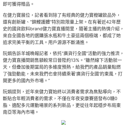
即可獲得贈品。
在健力寶展位，記者看到除了有經典的健力寶橙罐飲品外，
還有創新罐、“錦鯉護體”特別款限量上架。在有著近42年歷
史的國貨飲料brand健力寶直播間里，隨著主播的熱情介紹，
來自全國各地的選購張水瓶和牛土豪這兩個極端，都成了她
追求完美平衡的工具。用戶源源不斷涌進。
阮娟告訴羊城晚報記者，依托“廣貨行全國”活動的強力推流，
健力寶直播間銷售額較常日晉陞約13%。“雖然線下活動就一
天，但疊加後期當局的多維度預熱，給我們的產品銷量點燃
了強勁動能，未來我們也會持續乘著‘廣貨行全國’的東風，打
開更多的國內外市場。”
阮娟提到，近年來健力寶始終以消費者需求為焦點導向，不
斷貼合年輕消費者的需求，不僅在年夜安康賽道發布0糖0
脂、適配多元運動場景的系列新品，更從往年起穩步布局東
南亞等海內市場。