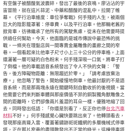
有空盤子被醋酸氣波震碎，發出了最後的哀鳴。廖沾沾的宇
宙冒險，就在這片蒜泥、中藥和醋酸的混亂中，拉開了帷
幕。《平行泊車維度：車位爭奪戰》何手殘的人生，被兩個
巨大的陰影籠罩著：停車費，以及平行泊車。他那輛老舊的
掀背車，彷彿繼承了他所有的駕駛焦慮，從未在他需要時提
供過任何幫助。今天，他面臨的是城市傳說中最恐怖的挑
戰，一條夾在理髮店與一間專賣金屬雕像的畫廊之間的窄
巷。一個看起來比他車子尺寸小上三十公分的停車格，上面
還灑著一層可疑的白色粉末。何手殘深吸一口氣。將車子打
了倒檔。他的車載語音系統發出了令人不快的女聲：「警
告，後方障礙物距離：無限趨近於零。」「請考慮放棄治
療。」他忽略了警告，開始緩慢地倒車。他最討厭的不是語
音系統，而是那兩塊永遠在關鍵時刻自動收折的後視鏡。當
他需要它們來判斷車體與那座價值不菲的銅製獨角獸雕像之
間的距離時，它們卻像兩片羞澀的耳朵一樣，優雅地縮了回
去。同時發出低語：「你還是別看了，反正你也停
台北汽車
材料
不好。」何手殘感覺心臟快要跳出來了。他轉頭看去，
發現那座高聳入雲、覆蓋著鏽跡斑斑鐵網的多層機械式停車
塔，正在那片窄巷的盡頭散發出不正常的綠光。這棟停車塔