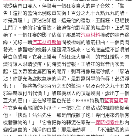
地從店門口灌入，伴隨著一個狂妄自大的電子音效：「警
告！這裡的醬油比例嚴重失衡！百分之九十九點九九的醋，
才是真理！」廖沾沾知道，這是他的宿敵，王醋狂，已經找
上門了。他的宇宙冒險，被迫從他對蒜泥的焦慮中，正式開
始了。一個狂妄的影子佔滿了那扇被
汽車材料
撞破的牆門邊
緣，光線一瞬
汽車材料報價
間被極端的酸氣扭曲。一個閃閃
發光、像醋罐的機器人緩緩漂浮進來，它的底座還不斷噴射
著白色醋霧。它身上掛著「醋狂派大勝利」的霓虹燈牌，閃
爍得讓人眼睛發疼，同時發出警報。王醋狂的聲音再次響
起，這次帶著金屬回音的嘲弄，刺耳得像是磨砂紙。「廖沾
沾！你那充滿腐敗氣味的蒜泥，是對醬料學的侮辱！必須淨
化！」「你將為你那百分之五的醬油，以及百分之九十五的
邪惡蒜頭付出代價！」醋罐機器人的頂端裂開，露出了一個
巨大的管口，正在聚積藍色光芒。K-999特務用
藍寶堅尼零
件
它穿著燕尾服的小爪子，一把抓住了廖沾沾的褲腳催促著
他。「快點！沾沾先生！那是醋酸離子炮！專門用來溶解有
機發酵物的！」「它會把你的蒜泥在零點一
保時捷零件
秒內
變成無菌的、純淨的白醋！那是浩劫啊！」「不准動我的蒜