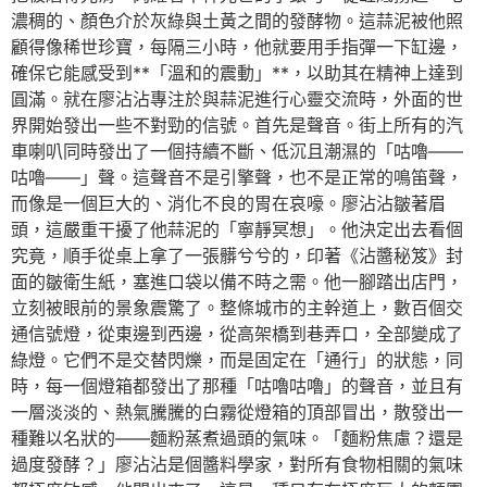
濃稠的、顏色介於灰綠與土黃之間的發酵物。這蒜泥被他照
顧得像稀世珍寶，每隔三小時，他就要用手指彈一下缸邊，
確保它能感受到**「溫和的震動」**，以助其在精神上達到
圓滿。就在廖沾沾專注於與蒜泥進行心靈交流時，外面的世
界開始發出一些不對勁的信號。首先是聲音。街上所有的汽
車喇叭同時發出了一個持續不斷、低沉且潮濕的「咕嚕——
咕嚕——」聲。這聲音不是引擎聲，也不是正常的鳴笛聲，
而像是一個巨大的、消化不良的胃在哀嚎。廖沾沾皺著眉
頭，這嚴重干擾了他蒜泥的「寧靜冥想」。他決定出去看個
究竟，順手從桌上拿了一張髒兮兮的，印著《沾醬秘笈》封
面的皺衛生紙，塞進口袋以備不時之需。他一腳踏出店門，
立刻被眼前的景象震驚了。整條城市的主幹道上，數百個交
通信號燈，從東邊到西邊，從高架橋到巷弄口，全部變成了
綠燈。它們不是交替閃爍，而是固定在「通行」的狀態，同
時，每一個燈箱都發出了那種「咕嚕咕嚕」的聲音，並且有
一層淡淡的、熱氣騰騰的白霧從燈箱的頂部冒出，散發出一
種難以名狀的——麵粉蒸煮過頭的氣味。「麵粉焦慮？還是
過度發酵？」廖沾沾是個醬料學家，對所有食物相關的氣味