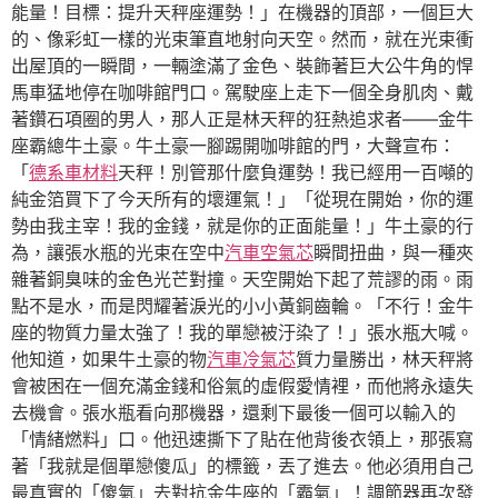
能量！目標：提升天秤座運勢！」在機器的頂部，一個巨大
的、像彩虹一樣的光束筆直地射向天空。然而，就在光束衝
出屋頂的一瞬間，一輛塗滿了金色、裝飾著巨大公牛角的悍
馬車猛地停在咖啡館門口。駕駛座上走下一個全身肌肉、戴
著鑽石項圈的男人，那人正是林天秤的狂熱追求者——金牛
座霸總牛土豪。牛土豪一腳踢開咖啡館的門，大聲宣布：
「
德系車材料
天秤！別管那什麼負運勢！我已經用一百噸的
純金箔買下了今天所有的壞運氣！」「從現在開始，你的運
勢由我主宰！我的金錢，就是你的正面能量！」牛土豪的行
為，讓張水瓶的光束在空中
汽車空氣芯
瞬間扭曲，與一種夾
雜著銅臭味的金色光芒對撞。天空開始下起了荒謬的雨。雨
點不是水，而是閃耀著淚光的小小黃銅齒輪。「不行！金牛
座的物質力量太強了！我的單戀被汙染了！」張水瓶大喊。
他知道，如果牛土豪的物
汽車冷氣芯
質力量勝出，林天秤將
會被困在一個充滿金錢和俗氣的虛假愛情裡，而他將永遠失
去機會。張水瓶看向那機器，還剩下最後一個可以輸入的
「情緒燃料」口。他迅速撕下了貼在他背後衣領上，那張寫
著「我就是個單戀傻瓜」的標籤，丟了進去。他必須用自己
最真實的「傻氣」去對抗金牛座的「霸氣」！調節器再次發