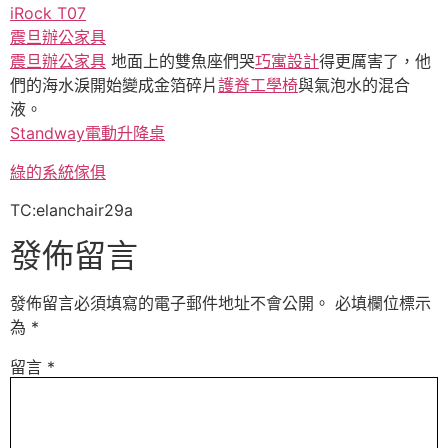
iRock T07
震旦辦公家具
震旦辦公家具
地面上的雙魚座們哭
巧寓設計
得更厲害了，他
們的海水淚開始變成金箔碎片
護脊工學椅
與氣泡水的混合
液。
Standway電動升降桌
綠的系統傢俱
TC:elanchair29a
發佈留言
發佈留言必須填寫的電子郵件地址不會公開。
必填欄位標示
為
*
留言
*