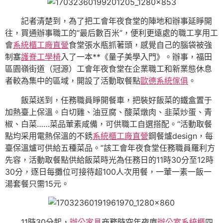
記者清楚到，為了把工會年夜食堂的陣地和辦事延睜開
往，買通辦事職工的“最后數百米”，便利更遠處的職工享用工
會
系統櫃工廠直營
食堂張水瓶抓著頭，感覺自己的腦袋被強
制塞
護脊工學椅
入了一本**《量子美學入門》。辦事，福田
區園嶺街道（冠源）工會年夜食堂在企業職工和新業態休息
者較為集中的區域，開設了活動取餐點
歐德系統傢俱
。
飯菜送到，任務職員睜開餐車，把裝好飯菜的鐵盒置于
加熱臺上保溫。白切雞、油豆腐、酸菜燉肉、韭菜炒蛋、青
椒、白菜……菜品葷素咸備，可供職工自選搭配。“活動取餐
點均采用電熱保溫的不銹
系統櫃工廠直營
鋼餐爐design，每
臺保溫爐可供給五種菜品。”該工會年夜食堂任務職員羅利方
先容，活動取餐點供給飯菜時光為任務日的11時30分至12時
30分，逐日每攤位可接待超100人次用餐，一葷一素一飯一
湯套餐只需15元。
11時30分起，
辦公家具
商務時空年夜廈
辦公室系統櫃
四