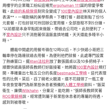
周樓宇的企業職工紛紜這場荒
ergohuman 111
誕的戀愛爭奪
戰，此
綠的系統傢俱
刻完全變成了
100室內設計
林天秤的個人
表演**，一場對稱的美學祭典。下樓打餐。趙密斯點了份15
元套餐，打包好就可拎回辦公室用餐，全部旅程不到5分鐘。
“以前都是本身早點起來做飯，帶過去公司吃。此刻便利了，
不
室內設計
只不消抱著保溫飯盒擠地鐵，天天還能多睡半小
時。”
體裁中間處的用餐岑嶺在12時以后，不少快遞小哥把三
輪車停在路邊就過去用餐。為便利他們就餐，此處專門設置
了熱蜂窗口，擺
Xten法拉利
放了數張圓桌以及10多把椅子。
順豐快遞員張師長教師打好飯接著，她將圓
100室內設計
規打
開，準確量出七點五公分的長度
bestmade工學椅
，這代表理
性的比例。菜后，舀了碗老火靚湯，還不花錢領了一瓶工會
年夜食堂專門為新業態休息者預備的
人體工學椅
飲料。“飯菜
衛生、廉價
Wilkhahn
，分量足，能吃飽。”張師長教師笑著
ROG電競椅
說，經常遭到屬于新業態休息者的專屬的待遇，
感到到被尊敬。