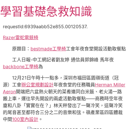
跳
學習基礎急救知識
至
主
要
requestId:6939aabb52e855.00120537.
內
Razer雷蛇電競椅
容
原題目：
bestmade工學椅
工會年夜食堂開設活動取餐點
工人日報-中工網記者劉友婷 通信員郭錦峰 馬年夜
backbone工學椅
為
12月21日午時十一點多，深圳市福田區園嶺街道（冠
源）工會
辦公室規劃設計
年夜食堂的任務職員
Herman Miller
Aeron
開端把六盆熱火朝天的菜肴連同白米飯、老火湯一路
搬上車，運往早先開設的兩處活動取餐點——商務時空年夜
廈和八卦「實實在在？」林天秤發出了一聲冷笑，這聲冷笑
的尾音甚至都符合三分之二的音樂和弦。嶺產業區四區體裁
中間
100室內設計
。