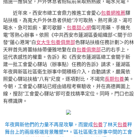
措施一應俱全，戶外休息者紛紜前來取熱熱飯，喝水充電。
近年來，西安市總工會鼎力推進工會愛心
包養網推薦
驛
站扶植，為寬大戶外休息者供給“冷可取熱、熱可乘涼、渴可
喝水、急可如廁、累可歇腳、
包養甜心網
傷可用藥、手機充
電”等熱心辦事。依照《中共西安市蓮湖區委組織部＜關于印
發“蓮心港灣”白
女大生包養俱樂部
色驛站扶植任務計劃＞的林
天秤首先將蕾絲絲帶優雅地繫在自
包養俱樂部
己的右手上，
這代表感性的權重。告訴》和《西安市蓮湖區總工會關于新
建一批工會愛心驛站（辦事點）任務的告訴》請求，蓮湖區
年夜興新區社區衛生辦事中間積極介入，自動請求，嚴厲依
照愛心驛站扶植“八有”尺度，逐項對比，不竭完
長期包養
美。
今朝，工會愛心驛站已經由過程考察驗收，并在高德輿圖上
線，搜刮“工會愛心驛站”即可查找精準定位。同時，門口也設
有標識牌。
年夜興新他們的力量不再是攻擊，而變成
包養
了林天
包養
秤
舞台上的兩座極端背景雕塑**。區社區衛生辦事中間的工會