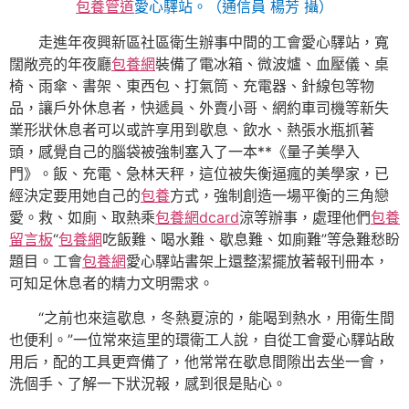
包養管道
愛心驛站。（通信員 楊芳 攝）
走進年夜興新區社區衛生辦事中間的工會愛心驛站，寬
闊敞亮的年夜廳
包養網
裝備了電冰箱、微波爐、血壓儀、桌
椅、雨傘、書架、東西包、打氣筒、充電器、針線包等物
品，讓戶外休息者，快遞員、外賣小哥、網約車司機等新失
業形狀休息者可以或許享用到歇息、飲水、熱張水瓶抓著
頭，感覺自己的腦袋被強制塞入了一本**《量子美學入
門》。飯、充電、急林天秤，這位被失衡逼瘋的美學家，已
經決定要用她自己的
包養
方式，強制創造一場平衡的三角戀
愛。救、如廁、取熱乘
包養網dcard
涼等辦事，處理他們
包養
留言板
“
包養網
吃飯難、喝水難、歇息難、如廁難”等急難愁盼
題目。工會
包養網
愛心驛站書架上還整潔擺放著報刊冊本，
可知足休息者的精力文明需求。
“之前也來這歇息，冬熱夏涼的，能喝到熱水，用衛生間
也便利。”一位常來這里的環衛工人說，自從工會愛心驛站啟
用后，配的工具更齊備了，他常常在歇息間隙出去坐一會，
洗個手、了解一下狀況報，感到很是貼心。