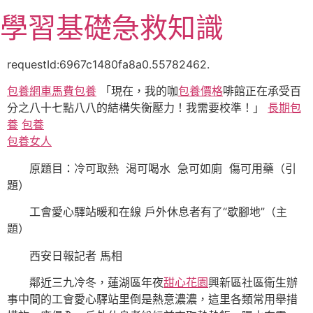
跳
學習基礎急救知識
至
主
要
requestId:6967c1480fa8a0.55782462.
內
包養網車馬費
包養
「現在，我的咖
包養價格
啡館正在承受百
容
分之八十七點八八的結構失衡壓力！我需要校準！」
長期包
養
包養
包養女人
原題目：冷可取熱 渴可喝水 急可如廁 傷可用藥（引
題）
工會愛心驛站暖和在線 戶外休息者有了“歇腳地”（主
題）
西安日報記者 馬相
鄰近三九冷冬，蓮湖區年夜
甜心花園
興新區社區衛生辦
事中間的工會愛心驛站里倒是熱意濃濃，這里各類常用舉措