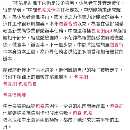
“不論是刮風下雨仍是冷冬盛暑，休息者在外奔走繁忙，
很是辛勞。”中間
包養感情
主任杜艷說，中間能請求建成驛
站，為休息者遮風擋雨，盡菲薄之力供給力所能及的辦事，
這件工作很有興趣義。本年
包養合約
以來，為實在做好關愛
轄區新業態從業群體辦事任務，中間還積極
包養網ppt
聯絡接
觸相干部分，組建體檢團隊，不花錢為新業態從業群體做體
檢，做實事、辦妥事。下一個步驟，中間將連續施展
包養行
情
本身資本上風，為戶外任務者供給更多關愛和加倍優質的
辦事。
摩羯座們停止了原地踏步，他們感到自己的襪子被吸走了，
只剩下腳踝上的標籤在隨風飄盪。
包養網
包養網
包養站長
包養俱樂部
牛土豪被蕾絲絲
包養
帶困住，全身的肌肉開始痙攣，
包養網
他那張純金箔信用卡也發出哀嚎。
包養
包養
張水瓶和牛土豪這兩個極端，都成了她追求完美平衡的工
具。