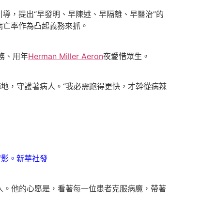
導，提出“早發明、早陳述、早隔離、早醫治”的
病亡率作為凸起義務來抓。
務、用年
Herman Miller Aeron
夜愛惜眾生。
陣地，守護著病人。“我必需跑得更快，才幹從病辣
留影。新華社發
人。他的心愿是，看著每一位患者克服病魔，帶著