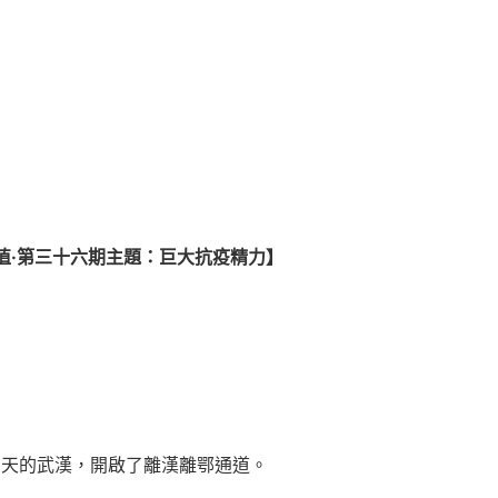
值·第三十六期主題：巨大抗疫精力】
76天的武漢，開啟了離漢離鄂通道。