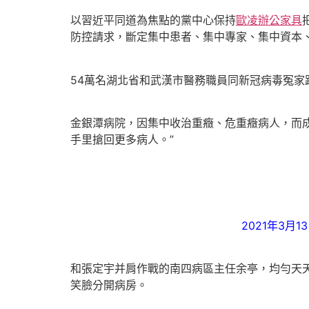
以習近平同道為焦點的黨中心保持
歐凌辦公家具
防控請求，斷定集中患者、集中專家、集中資本
54萬名湖北省和武漢市醫務職員同新冠病毒冤家
金銀潭病院，因集中收治重癥、危重癥病人，而成
手里搶回更多病人。”
2021年3
和張定宇并肩作戰的南四病區主任余亭，均勻天
笑臉分開病房。