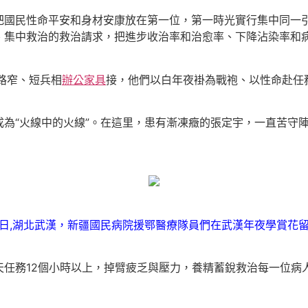
把國民性命平安和身材安康放在第一位，第一時光實行集中同一引
、集中救治的救治請求，把進步收治率和治愈率、下降沾染率和
路窄、短兵相
辦公家具
接，他們以白年夜褂為戰袍、以性命赴任
為“火線中的火線”。在這里，患有漸凍癥的張定宇，一直苦守
月13日,湖北武漢，新疆國民病院援鄂醫療隊員們在武漢年夜學賞花
天任務12個小時以上，掉臂疲乏與壓力，養精蓄銳救治每一位病