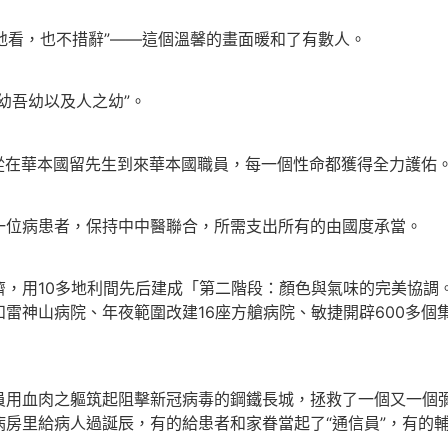
靜地看，也不措辭”——這個溫馨的畫面暖和了有數人。
幼吾幼以及人之幼”。
，從在華本國留先生到來華本國職員，每一個性命都獲得全力護佑
一位病患者，保持中中醫聯合，所需支出所有的由國度承當。
濟，用10多地利間先后建成「第二階段：顏色與氣味的完美協調
雷神山病院、年夜範圍改建16座方艙病院、敏捷開辟600多個集
員用血肉之軀筑起阻擊新冠病毒的鋼鐵長城，拯救了一個又一個
房里給病人過誕辰，有的給患者和家眷當起了“通信員”，有的