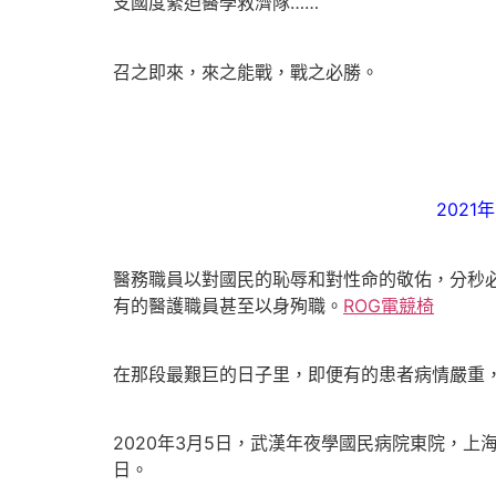
支國度緊迫醫學救濟隊……
召之即來，來之能戰，戰之必勝。
202
醫務職員以對國民的恥辱和對性命的敬佑，分秒
有的醫護職員甚至以身殉職。
ROG電競椅
在那段最艱巨的日子里，即便有的患者病情嚴重
2020年3月5日，武漢年夜學國民病院東院，
日。