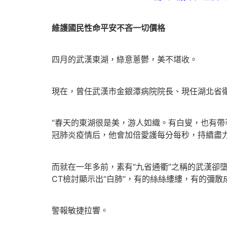
維護國民性命平安不吝一切價格
四月的武漢東湖，綠意蔥鬱，美不堪收。
現在，曾任武漢市金銀潭病院院長、現任湖北省
“春天的東湖很是美，游人如織。有白叟，也有帶
冠肺炎疫情后，他會加倍愛護每分每秒，持續盡
而就在一年多前，素有“九省通衢”之稱的武漢卻
CT檢討顯示出“白肺”，有的絲絲縷縷，有的彌散成
警報敏捷拉響。