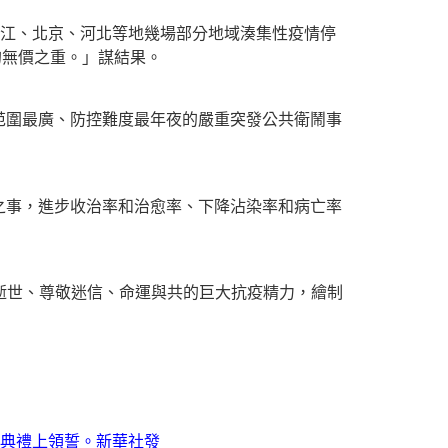
龍江、北京、河北等地幾場部分地域湊集性疫情停
的無價之重。」謀結果。
范圍最廣、防控難度最年夜的嚴重突發公共衛鬧事
之事，進步收治率和治愈率、下降沾染率和病亡率
逝世、尊敬迷信、命運與共的巨大抗疫精力，繪制
典禮上領誓。新華社發