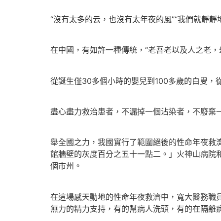
“沒有太多的云，也沒有太年夜的風”“我們就靜
在中國，有如許一種傳統，“老吾老以及人之老，
從誕生僅30多個小時的嬰兒到100多歲的白叟
盡心盡力救治患者，不漏掉一個沾染者，不廢棄
舉全國之力，我國實行了範圍絕後的性命年夜救
館牆壁的灰度百分之五十一點二。」火神山病院和
個市州。
在這場感天動地的性命年夜救濟中，寬大醫務職
無力的精力支持，有的幫病人洗頭，有的在隔離病