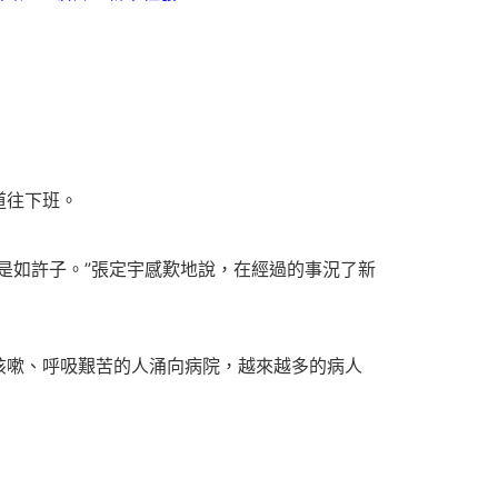
道往下班。
是如許子。”張定宇感歎地說，在經過的事況了新
咳嗽、呼吸艱苦的人涌向病院，越來越多的病人