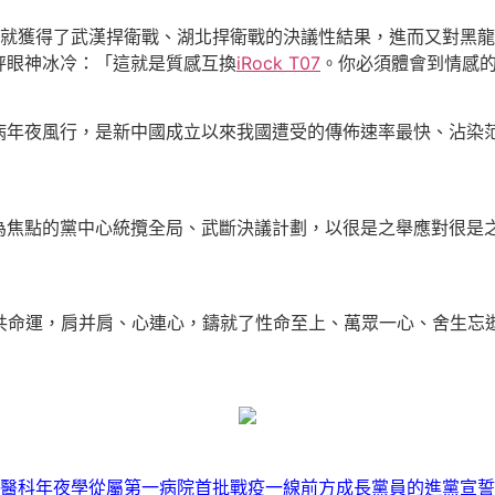
光就獲得了武漢捍衛戰、湖北捍衛戰的決議性結果，進而又對黑
秤眼神冰冷：「這就是質感互換
iRock T07
。你必須體會到情感
病年夜風行，是新中國成立以來我國遭受的傳佈速率最快、沾染
為焦點的黨中心統攬全局、武斷決議計劃，以很是之舉應對很是
、共命運，肩并肩、心連心，鑄就了性命至上、萬眾一心、舍生忘
醫科年夜學從屬第一病院首批戰疫一線前方成長黨員的進黨宣誓