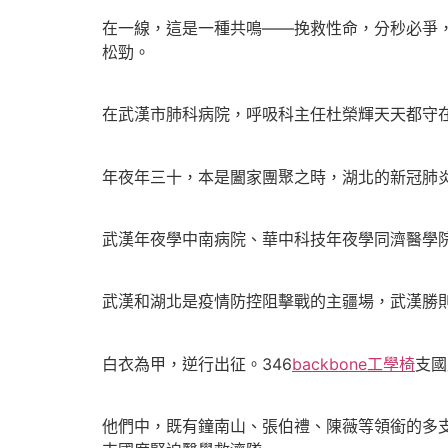
在一線，這是一種共鳴——挽救性命，分秒必爭
松勁。
在武漢市肺科病院，呼吸科主任杜榮輝天天都守在
年夜年三十，本是闔家團聚之時，湖北的新冠肺
武漢年夜學中南病院、華中科技年夜學同濟醫學
武漢和湖北是疫情防控阻擊戰的主疆場，武漢勝
白衣為甲，逆行出征。346
backbone工學椅
支國
他們中，既有鐘南山、張伯禮、陳薇等領銜的多支