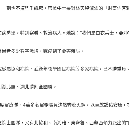
，一刻也不這些千紙鶴，帶著牛土豪對林天秤濃烈的「財富佔有
病房里，特別察看、救治病人。她說：“我們是白衣兵士，要沖
炎患者多少數字激增，戰疫到了要害時辰。
院從屬協和病院、武漢年夜學國民病院等多家病院，已不勝重負
則湖北勝、湖北勝則全國勝。
度醫療隊、4萬多名醫務職員決然奔赴火線，以貢獻護佑安康，在
院士團隊，又有北協和、南湘雅、東齊魯、西華西傾力派出的“四