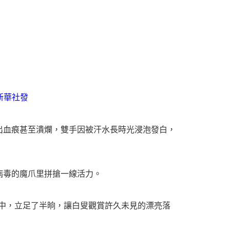
新華社發
出血痕甚至潰爛，雙手因被汗水長時光浸泡發白，
病毒的魔爪里拼搶一線活力。
途中，立足了半晌，讓白叟觀賞許久未見的漂亮落