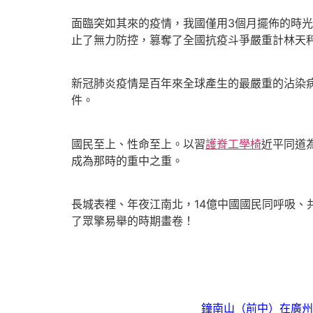
面臨突如其來的疫情，我國僅用3個月擺佈的時
止了無力防控，篡奪了全國抗疫斗爭嚴重計林天
新冠肺炎疫情是百年來全球產生的最嚴重的沾染
件。
國民至上、性命至上。以習
護脊工學椅
近平同道
成為那時的重中之重。
長城表裡、年夜江南北，14億中國國民同呼吸
了眾擎易舉的時期畫卷！
鐘南山（前中）在廣州