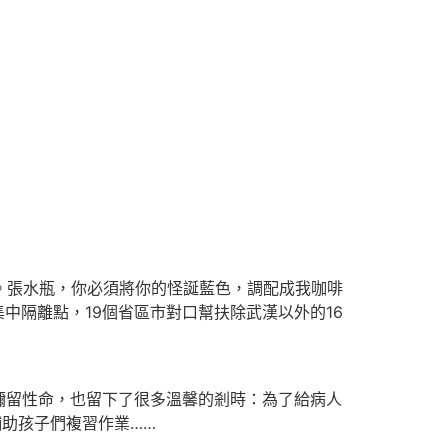
。
。張水瓶，你必須將你的怪誕藍色，調配成我咖啡
中隔離點，19個省區市對口幫扶除武漢以外的16
彌留性命，也留下了很多溫馨的剎時：為了給病人
輔助孩子們複習作業……