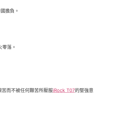
中國擔負。
火零落。
艱苦而不被任何艱苦所壓服
iRock T07
的堅強意