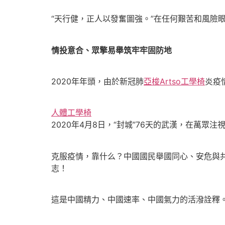
“天行健，正人以發奮圖強。”在任何艱苦和風險
情投意合、眾擎易舉筑牢牢固防地
2020年年頭，由於新冠肺
亞梭Artso工學椅
炎疫
人體工學椅
2020年4月8日，“封城”76天的武漢，在萬
克服疫情，靠什么？中國國民舉國同心、安危與
志！
這是中國精力、中國速率、中國氣力的活潑詮釋