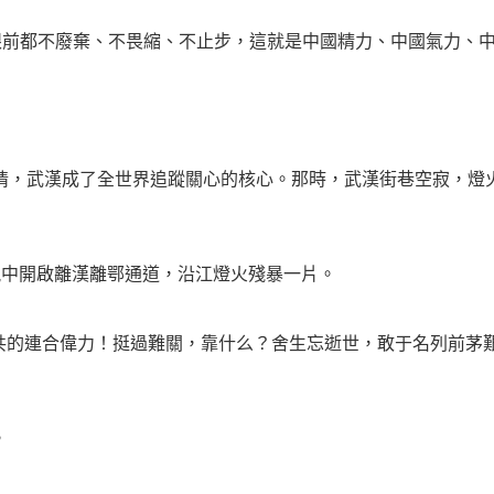
眼前都不廢棄、不畏縮、不止步，這就是中國精力、中國氣力、
情，武漢成了全世界追蹤關心的核心。那時，武漢街巷空寂，燈
眾注視中開啟離漢離鄂通道，沿江燈火殘暴一片。
共的連合偉力！挺過難關，靠什么？舍生忘逝世，敢于名列前茅
。