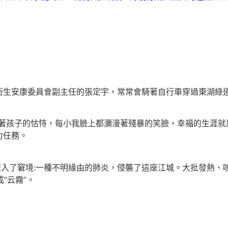
衛生安康委員會副主任的張定宇，常常會騎著自行車穿過東湖綠
著孩子的怙恃，每小我臉上都瀰漫著殘暴的笑臉，幸福的生涯就
力任務。
墮入了窘境:一種不明緣由的肺炎，侵襲了這座江城。大批發熱、
“云霧”。