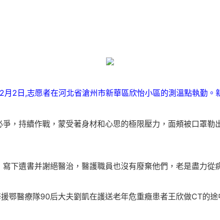
1年2月2日,志愿者在河北省滄州市新華區欣怡小區的測溫點執勤。
必爭，持續作戰，蒙受著身材和心思的極限壓力，面頰被口罩勒
，寫下遺書并謝絕醫治，醫護職員也沒有廢棄他們，老是盡力從
上海援鄂醫療隊90后大夫劉凱在護送老年危重癥患者王欣做CT的