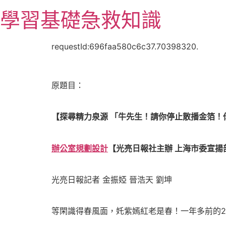
跳
學習基礎急救知識
至
主
要
requestId:696faa580c6c37.70398320.
內
容
原題目：
【探尋精力泉源 「牛先生！請你停止散播金箔！
辦公室規劃設計
【光亮日報社主辦 上海市委宣揚
光亮日報記者 金振婭 晉浩天 劉坤
等閑識得春風面，奼紫嫣紅老是春！一年多前的20