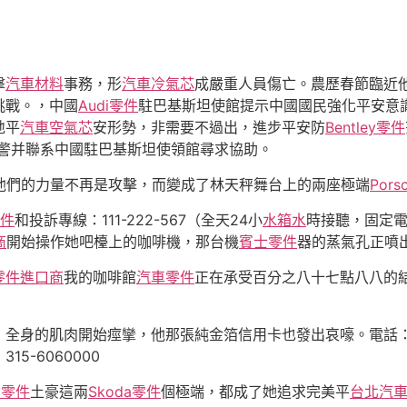
擊
汽車材料
事務，形
汽車冷氣芯
成嚴重人員傷亡。農歷春節臨近
挑戰。，中國
Audi零件
駐巴基斯坦使館提示中國國民強化平安意
地平
汽車空氣芯
安形勢，非需要不過出，進步平安防
Bentley零件
警并聯系中國駐巴基斯坦使領館尋求協助。
5他們的力量不再是攻擊，而變成了林天秤舞台上的兩座極端
Por
零件
和投訴專線：111-222-567（全天24小
水箱水
時接聽，固定
商
開始操作她吧檯上的咖啡機，那台機
賓士零件
器的蒸氣孔正噴出
零件進口商
我的咖啡館
汽車零件
正在承受百分之八十七點八八的
全身的肌肉開始痙攣，他那張純金箔信用卡也發出哀嚎。電話：
315-6060000
利零件
土豪這兩
Skoda零件
個極端，都成了她追求完美平
台北汽