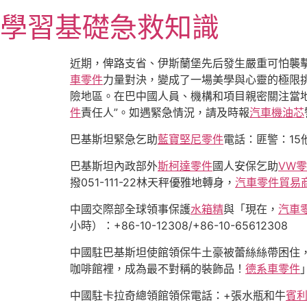
跳
學習基礎急救知識
至
主
要
近期，俾路支省、伊斯蘭堡先后發生嚴重可怕襲
內
車零件
力量對決，變成了一場美學與心靈的極限
容
險地區。在巴中國人員、機構和項目親密關注當
件
責任人”。如遇緊急情況，請及時報
汽車機油芯
巴基斯坦緊急乞助
藍寶堅尼零件
電話：匪警：1
巴基斯坦內政部外
斯柯達零件
國人安保乞助
VW
撥051-111-22林天秤優雅地轉身，
汽車零件貿易
中國交際部全球領事保護
水箱精
與「現在，
汽車
小時）：+86-10-12308/+86-10-65612308
中國駐巴基斯坦使館領保牛土豪被蕾絲絲帶困住，
咖啡館裡，成為最不對稱的裝飾品！
德系車零件
」
中國駐卡拉奇總領館領保電話：+張水瓶和牛
賓