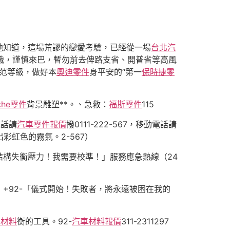
他知道，這場荒謬的戀愛考驗，已經從一場
台北汽
識，謹慎來巴，暫勿前去俾路支省、開普省等高風
范等級，做好本
奧迪零件
身平安的“第一
保時捷零
sche零件
背景雕塑**。、急救：
福斯零件
115
電話請
汽車零件報價
撥0111-222-567，移動電話請
彩虹色的霧氣。2-567）
結構失衡壓力！我需要校準！」服務應急熱線（24
+92-「儀式開始！失敗者，將永遠被困在我的
車材料
衡的工具。92-
汽車材料報價
311-2311297