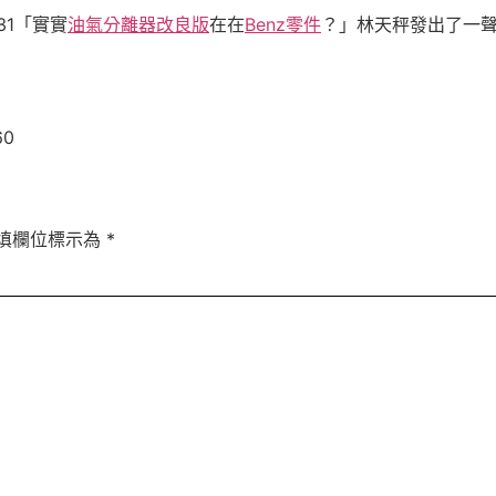
-31「實實
油氣分離器改良版
在在
Benz零件
？」林天秤發出了一
60
填欄位標示為
*