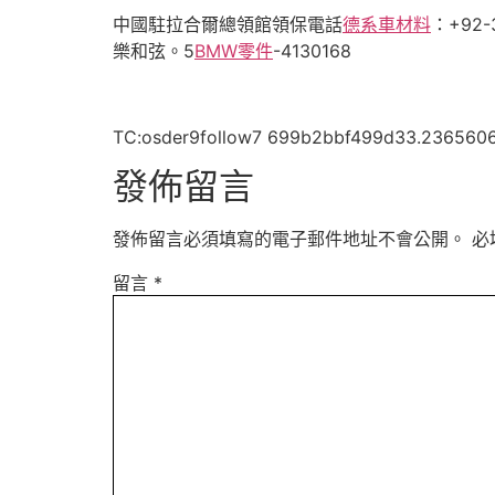
中國駐拉合爾總領館領保電話
德系車材料
：+92
樂和弦。5
BMW零件
-4130168
TC:osder9follow7 699b2bbf499d33.236560
發佈留言
發佈留言必須填寫的電子郵件地址不會公開。
必
留言
*