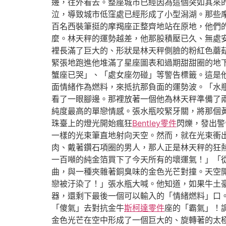
邊，往外看去。整座城市已經因為這個突如其來
泣，導致城市低窪處已經形成了小型潟湖。那些
百名西裝筆挺的摩羯座正整齊地站在原地，他們
麼。林天秤的運勢越差，他那股積壓已久、無處
裡長滿了巨大的、形狀是林天秤側臉的粉紅色蘑
緊張地跑進他堆滿了星座圖表和過期甜甜圈的地
蟹座已哭」、「處女座勿碰」等警告標籤。這是
面情緒作為燃料，來抵抗那負面的運勢波。「水
看了一眼腳邊。那裡放著一個他為林天秤準備了
純度最高的單戀情感。張水瓶咬緊牙關，將那個
珠臺上的燈光開始瘋狂
Bentley零件
閃爍，發出警
一樣的光束筆直地射向天空。然而，就在光束衝
肉、戴著鑽石項圈的男人，那人正是林天秤的狂
一百噸的純金箔買下了今天所有的壞運氣！」「
曲，與一種夾雜著銅臭味的金色光芒對撞。天空
戀被汙染了！」張水瓶大喊。他知道，如果牛土
器，還剩下最後一個可以輸入的「情緒燃料」口
「傻氣」去對抗金牛
斯柯達零件
座的「霸氣」！
金色光芒在空中形成了一個巨大的、旋轉著的太