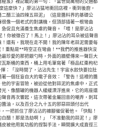
醬秘笈》裡記載的第一句：「當世間萬物的交通都
麼這麼快？」廖沾沾猛地衝回店裡，衝到後廚，
醬二醋三油四辣五蒜泥」（這是醬料界的基礎公
器很像一個老式的對講機，但頂部插著一根彎曲
、急促且充滿養生焦慮的聲音。「喂！是廖沾沾
蒜泥！你被徵召了！馬上！」廖沾沾的耳朵被這聲音
味！還有，我現在走不開！我的陳年老蒜泥需要每
！重點是**時空正在彎曲！**我們的推進器快沒
他最珍愛的那把銀勺時，外面的牆壁傳來一聲巨大
型瓦斯桶的東西，桶上用毛筆寫著「極品紅棗枸杞
一揮：「沒時間了，沾沾先生！宇宙水餃快要拉肚
隨著一個狂妄自大的電子音效：「警告！這裡的醬
。他的宇宙冒險，被迫從他對蒜泥的焦慮中，正式
發光、像醋罐的機器人緩緩漂浮進來，它的底座還
的聲音再次響起，這次帶著金屬回音的嘲弄，刺耳
的醬油，以及百分之九十五的邪惡蒜頭付出代
子，一把抓住了廖沾沾的褲腳催促著他。「快點！
的白醋！那是浩劫啊！」「不准動我的蒜泥！」廖
麵皮被他用氣功般的捏製手法，瞬間擴大成直徑三