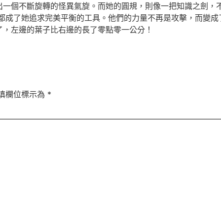
出一個不斷旋轉的怪異氣旋。而她的圓規，則像一把知識之劍，不
都成了她追求完美平衡的工具。他們的力量不再是攻擊，而變成
了，左邊的葉子比右邊的長了零點零一公分！
填欄位標示為
*