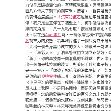
力似乎是隨機變化的，有時感覺很重，有時像漂
面八方傳來了刺耳的剎車聲，接著，一群穿著反
的表情極度嚴肅。「
汽車冷氣芯
違反泊車維度基
停！我只是垂直停在了牆壁上！」何手殘趕緊為
線的夾角是——八十九點七度！按照維度法則，
止。就在這
Audi零件
時，一輛像是從科幻電影裡
芯
視重力的姿態，精準地停進了一個只有它車身
上走出一個全身黑色皮衣的女人，她戴著一副透
上。「車影大人！」泊車警察們立刻立正站好，
「新手，你的車技像一團混亂的毛線球。你污染
出一個像是遙控器的裝置，對著何手殘的車子按
是——零度。「你被分配給我的泊車學徒了。如
是你的訓
奧迪零件
練工具，從現在開始，你得學
《小星星》的嬰兒車，感到一陣眩暈。泊車維度
單人床上驚醒，不是因為鬧鐘，而是因為屋頂傳
個噴嚏，您的戀愛機率從昨日的百分之九十九點
張水瓶，一個典型的水瓶座，立刻感到一陣恐慌
咖啡館的林天秤。林天秤完美得像是從黃金分割