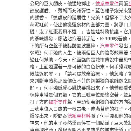
公尺的巨大麵皮。他猛地擲出，
德系車零件
兩張
餃皮護盾」，薄韌而充滿彈性。藍色離子炮光束
的麵香。「這麵皮的延展性！完美！但撐不了太久
蒜泥缸前，使出他搬運食材的全部力量，將那口比
礎！沒了紅棗我飛不遠！」吉娃娃特務抗議。它
的蔘味爆發。廖沾沾抱著蒜泥缸、K-999咬著
下的所有空盤子被醋酸氣波震碎，
汽車零件
發出
奪戰》何手殘的人生，被兩個巨大的陰影籠罩著
過任何幫助。今天，他面臨的是城市傳說中最恐
格，上面還灑著一層可疑的白色粉末。何手殘深
限趨近於零。」「請考慮放棄治療。」他忽略了
來判斷車體與那座價值不菲的銅製獨角獸雕像之
好。」何手殘感覺心臟快要跳出來了。他轉頭看
棟停車塔是個異類，它的三號車位始終空著，並
打了方向
福斯零件
盤，車頭朝著銅獨角獸的方向
三號車位入口處的一根古老、佈滿苔蘚的柱子。
爆發出來，瞬間吞
德系車材料
噬了何手殘和他的
神來，他的車子竟然垂直停在一個貼滿了巨大獎
車窗探出頭，發現周圍不再是熟悉的城市街道，