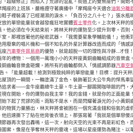
的「超級修正」而陷入了荒謬的混亂。街道上的雙魚座們，開始
摩羯座的上班族，嚴格遵守著廣播中「摩羯座今天適合
油氣分離
的鞋子裡裝滿了已經潮濕的淚水。「負百分之八十七？」張水瓶
安放的單戀能量就會越發瘋狂地實體
賓士零件
化。上次林天秤的
菇。他必須在今天結束前，將林天秤的運勢至少提升到零。否則
下室，那裡放著他的秘密武器。「我需要星象學輔助儀！」他衝
他用廢棄的唱片機和一個不知名的外星計算器改造而成的「情感
瓶座
汽車零件貿易商
的優勢，就是超脫一切的理性與冷靜…才怪
兩年的禮物：一個用一萬塊小小的天秤座黃銅齒輪組成的音樂盒
黃銅齒輪音樂盒砸爛，將所有的齒輪都倒入「情感調節器
汽車空
告。「能量超載！檢測到極致純粹的單戀能量！目標：提升天秤
出屋頂的一瞬間，一輛塗滿了金色、裝飾著巨大公牛角的悍馬車
熱追求者——金牛座霸總牛土豪。牛土豪一腳踢開咖啡館的門，
從現在開始，你的運勢由我主宰！我的金錢，就是你的正面能量
開始下起了荒謬的雨。雨點不是水，而是閃耀著淚光的小小黃銅
豪的物質力量勝出，林天秤將會被困在一個充滿金錢和俗氣的虛
。他迅速撕下了貼在他背後衣領上，那張寫著「我就是個單戀傻
調節器再次發出轟鳴，這一次，射向天空的光束不再是彩虹色，而
極圖案，像是在爭奪林天秤的靈魂。這場以星座運勢為賭注、以