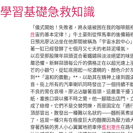
跳
學習基礎急救知識
至
主
要
「儀式開始！失敗者，將永遠被困在我的咖啡館
內
件
宙的基本定律！」牛土豪則從悍馬車的後備箱
容
日預兆廖沾沾坐在他那間被稱為「宇宙水餃中心
著一缸已經發酵了七個月又七天的老蒜泥嘆氣。
以忍受那股陳年蒜頭混合著鐵鏽與淡淡絕望的味道
層恐懼。新鮮蒜頭每公斤的價格正在以超光速上
芒的小銀勺，從缸底撈起一坨濃稠的、顏色介於
到**「溫和的震動」**，以助其在精神上達到圓
音。街上所有的汽車喇叭同時發出了一個持續不
不良的胃在哀嚎。廖沾沾皺著眉頭，這嚴重干擾
紙，塞進口袋以備不時之需。他一腳踏出店門，
成了綠燈。它們不是交替閃爍，而是固定在「通
頂部冒出，散發出一種難以名狀的——麵粉蒸煮
了，這是一種只有在極度巨大的麵團因為壓力過
穿著西裝的男人小心翼翼地把車停
賓利零件
在路