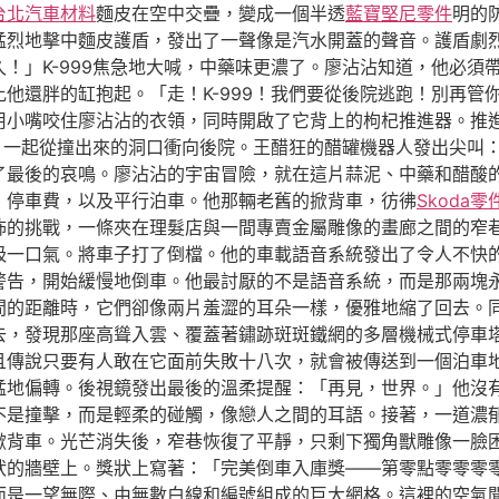
台北汽車材料
麵皮在空中交疊，變成一個半透
藍寶堅尼零件
明的
猛烈地擊中麵皮護盾，發出了一聲像是汽水開蓋的聲音。護盾劇
！」K-999焦急地大喊，中藥味更濃了。廖沾沾知道，他必須
他還胖的缸抱起。「走！K-999！我們要從後院逃跑！別再管
用小嘴咬住廖沾沾的衣領，同時開啟了它背上的枸杞推進器。推
他，一起從撞出來的洞口衝向後院。王醋狂的醋罐機器人發出尖叫
了最後的哀鳴。廖沾沾的宇宙冒險，就在這片蒜泥、中藥和醋酸
：停車費，以及平行泊車。他那輛老舊的掀背車，彷彿
Skoda零
怖的挑戰，一條夾在理髮店與一間專賣金屬雕像的畫廊之間的窄
吸一口氣。將車子打了倒檔。他的車載語音系統發出了令人不快
警告，開始緩慢地倒車。他最討厭的不是語音系統，而是那兩塊
間的距離時，它們卻像兩片羞澀的耳朵一樣，優雅地縮了回去。
去，發現那座高聳入雲、覆蓋著鏽跡斑斑鐵網的多層機械式停車
且傳說只要有人敢在它面前失敗十八次，就會被傳送到一個泊車
猛地偏轉。後視鏡發出最後的溫柔提醒：「再見，世界。」他沒
不是撞擊，而是輕柔的碰觸，像戀人之間的耳語。接著，一道濃
掀背車。光芒消失後，窄巷恢復了平靜，只剩下獨角獸雕像一臉
狀的牆壁上。獎狀上寫著：「完美倒車入庫獎——第零點零零零
而是一望無際、由無數白線和編號組成的巨大網格。這裡的空氣