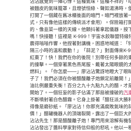
沾沾感覺到一陣心悸。這種氣味，這種不祥的「
被麵皮的氣味籠罩，且燈號恒綠、聲如湯沸時，
打開了一個藏在舊冰櫃後面的暗門。暗門裡放著
式，只有像他這樣的傳統派才會用）。保險箱打
的、像韭菜一樣的天線。他顫抖著拿起儀器，按
嗎！快接聽！這裡是 K-999！宇宙水餃聯盟
震得嗡嗡作響，他捏著對講機，困惑地喊道：「
隔三小時的溫和震動！」「蒜泥？」對面傳來K-
紅棗了！快！我們在你的後院！別帶任何多餘的
的撞擊。一個穿著黑色燕尾服、戴著太陽眼鏡的
燃料」。「你怎麼——」廖沾沾驚訝地瞪大了眼睛
子了！我們必須在你被醋酸離子炮鎖定前離開！
油比例嚴重失衡！百分之九十九點九九的醋，才
開始了。一個狂妄的影子佔滿了那扇被撞破的
汽
不斷噴射著白色醋霧。它身上掛著「醋狂派大勝
得像是磨砂紙。「廖沾沾！你那充滿腐敗氣味的
價！」醋罐機器人的頂端裂開，露出了一個巨大的
沾沾先生！那是醋酸離子炮！專門用來溶解有機
沾沾發出了醬料學家對待信仰般的怒吼。他以一