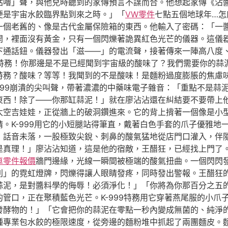
咕嚕」聲，與他兒時聽到的家傳預言不謀而合。他想起家傳《沾
便是宇宙水餃臨界點到來之時。」「
VW零件
七點五個地球年…怎
一個老舊的、像是古代金屬保險箱的東西。他輸入了密碼：「一
開，裡面沒有黃金，只有一個閃爍著詭異紅色光芒的儀器。這儀
下通話鈕。儀器發出「滋——」的電流聲，接著傳來一陣高八度
特級特務！你那邊是不是已經聞到宇宙級的酸味了？我們需要你的
特務？酸味？等等！我聞到的不是酸味！是麵粉過度膨脹的焦慮
999崩潰的尖叫聲，帶著濃濃的中藥味電子雜音：「重點不是蒜泥
東西！除了——你那缸蒜泥！」就在廖沾沾還在糾結要不要帶上
太空吉娃娃，正從牆上的破洞鑽進來。它的背上揹著一個像是小
。K-999用它的小短腿站得筆直，戴著白色手套的爪子優雅地
」話音未落，一股極致尖銳、刺鼻的酸氣猛地從店門口灌入，伴
是真理！」廖沾沾知道，這是他的宿敵，王醋狂，已經找上門了
車零件報價
牆門邊緣，光線一瞬間被極端的酸氣扭曲。一個閃閃
利」的霓虹燈牌，閃爍得讓人眼睛發疼，同時發出警報。王醋狂
蒜泥，是對醬料學的侮辱！必須淨化！」「你將為你那百分之五
管口，正在聚積藍色光芒。K-999特務用它穿著燕尾服的小爪
發酵物的！」「它會把你的蒜泥在零點一秒內變成無菌的、純淨
種專業包水餃的極限速度，從旁邊的麵粉堆中抓起了兩團麵皮。