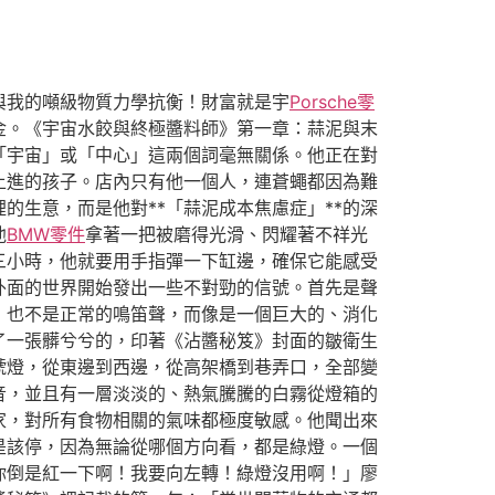
與我的噸級物質力學抗衡！財富就是宇
Porsche零
金。《宇宙水餃與終極醬料師》第一章：蒜泥與末
「宇宙」或「中心」這兩個詞毫無關係。他正在對
上進的孩子。店內只有他一個人，連蒼蠅都因為難
生意，而是他對**「蒜泥成本焦慮症」**的深
他
BMW零件
拿著一把被磨得光滑、閃耀著不祥光
三小時，他就要用手指彈一下缸邊，確保它能感受
外面的世界開始發出一些不對勁的信號。首先是聲
，也不是正常的鳴笛聲，而像是一個巨大的、消化
了一張髒兮兮的，印著《沾醬秘笈》封面的皺衛生
號燈，從東邊到西邊，從高架橋到巷弄口，全部變
音，並且有一層淡淡的、熱氣騰騰的白霧從燈箱的
家，對所有食物相關的氣味都極度敏感。他聞出來
是該停，因為無論從哪個方向看，都是綠燈。一個
你倒是紅一下啊！我要向左轉！綠燈沒用啊！」廖