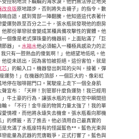
不受控制地流下鹹鹹的海水淚，他們無法停止地哭
器改良版
原地踏步，否則將失去襪子」的指令。數
喃喃自語，感到胃部一陣翻騰，他知道這代表著什
戀愛運勢跌至百分之二十，張水瓶就發現他的廚房
，他那份單戀就會變成某種具備攻擊性的實體。他
到一個像是老式彈珠臺的機器前，上面貼滿了「巨
調節器」。
水箱水
他必須輸入一種極具感染力的正
！我只有一腔熱血的傻氣啊！」他絕望地低吼。他
。他從未送出，因為害怕被拒絕。這份害怕，就是
氣芯
」的輸入口。機器發出刺耳的尖叫，接著，彈
座運勢！」在機器的頂部，一個巨大的、像彩虹
猛地停在咖啡館門口。駕駛座上走下一個全身肌
大聲宣布：「天秤！別管那什麼負運勢！我已經用
！」牛土豪的行為，讓張水瓶的光束在空中瞬間扭
齒輪。「不行！金牛座的物質力量太強了！我的單
假愛情裡，而他將永遠失去機會。張水瓶看向那機
瓜」的標籤，丟了進去。他必須用自己最真實的
是充滿了水瓶座特有的怪誕藍色**。藍色光束與
單戀能量為武器的荒唐戰爭，正式打響了。藍色與