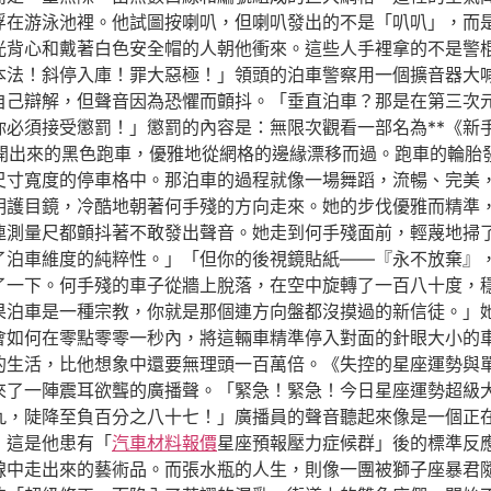
浮在游泳池裡。他試圖按喇叭，但喇叭發出的不是「叭叭」，而
光背心和戴著白色安全帽的人朝他衝來。這些人手裡拿的不是警
本法！斜停入庫！罪大惡極！」領頭的泊車警察用一個擴音器大
自己辯解，但聲音因為恐懼而顫抖。「垂直泊車？那是在第三次
你必須接受懲罰！」懲罰的內容是：無限次觀看一部名為**《新
開出來的黑色跑車，優雅地從網格的邊緣漂移而過。跑車的輪胎
尺寸寬度的停車格中。那泊車的過程就像一場舞蹈，流暢、完美，
明護目鏡，冷酷地朝著何手殘的方向走來。她的步伐優雅而精準
連測量尺都顫抖著不敢發出聲音。她走到何手殘面前，輕蔑地掃
了泊車維度的純粹性。」「但你的後視鏡貼紙——『永不放棄』
了一下。何手殘的車子從牆上脫落，在空中旋轉了一百八十度，
果泊車是一種宗教，你就是那個連方向盤都沒摸過的新信徒。」
會如何在零點零零一秒內，將這輛車精準停入對面的針眼大小的
的生活，比他想象中還要無理頭一百萬倍。《失控的星座運勢與
來了一陣震耳欲聾的廣播聲。「緊急！緊急！今日星座運勢超級
九，陡降至負百分之八十七！」廣播員的聲音聽起來像是一個正
，這是他患有「
汽車材料報價
星座預報壓力症候群」後的標準反
線中走出來的藝術品。而張水瓶的人生，則像一團被獅子座暴君