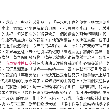
裡，成為最不對稱的裝飾品！」「張水瓶！你的傻氣，根本無法
裡拿出一個像是小型保險箱的東西，小心翼翼地拿出一張一元美
」的店裡，但這間店的外觀更像是一個被遺棄的藍色塑膠棚，與
「你還不夠靈動，我的蒜泥。」他輕聲細語，彷彿在責備一個不
而選擇繞道飛行。今天的營業額是：零。廖沾沾不安的不是店裡的
漲，如果再這樣下去，他引以為傲的「靈魂蒜泥」將難以為繼。
灰綠與土黃之間的發酵物。這蒜泥被他照顧得像稀世珍寶，每隔
滿。
汽車零件進口商
就在廖沾沾專注於與蒜泥進行心靈交流時，
斷、低沉且潮濕的「咕嚕——咕嚕——」聲。這聲音不是引擎聲
了他蒜泥的「寧靜冥想」。他決定出去看個究竟，順手從桌上拿
立刻被眼前的景象震驚了。整條城市的主幹道上，數百個交通信
行」的狀態，同時，每一個燈箱都發出了那種「咕嚕咕嚕」的聲
過頭的氣味。「麵粉焦慮？還是過度發酵？」廖沾沾是個醬料學
大而散發出的氣味。街上的行人陷入了混亂。汽車不知道該走還
中央，搖下車窗，對著紅綠燈大喊：「喂！你為什麼咕嚕咕嚕？