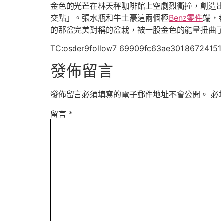
金色的光芒在林天秤咖啡館上空劇烈衝撞，創造
交點」。張水瓶和牛土豪這兩個極
Benz零件
端，
的那盆完美對稱的盆栽，被一股金色的能量扭曲
TC:osder9follow7 69909fc63ae301.86724151
發佈留言
發佈留言必須填寫的電子郵件地址不會公開。
必
留言
*