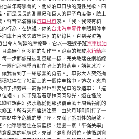
是他童年時學會的、關於泊車口訣的魔性兒歌。四
棍，而是長長的測量尺和巨大的電子角度儀，臉上
喊，聲音充滿機械
汽車材料
感。「我、我沒有斜
元的行為，在這裡，你的
台北汽車零件
車體與停車
手泊車七百次失敗集錦》的紀錄片，直到哭泣為
發出令人陶醉的摩擦聲，它以一種近乎蔑
汽車機油
且毫無任何多餘的動作**。跑車的駕駛
水箱精
座
，每一步都像是被測量過一樣，完美地落在網格線
了一眼他那輛垂直貼在牆上的掀背車，語氣冰冷。
，讓我看到了一絲愚蠢的勇氣。」車影大人突然掏
穩穩地停在了地面上的一個停車格中。這次，夾角
她指了指旁邊一輛像是巨型嬰兒車的改造車：「這
車位裡。」何手殘看著那輛閃閃發光、還在播放
單戀狂想曲》張水瓶從他那張覆蓋著七層舊報紙的
大修正！所有天秤座請注意！由於月球剛剛打了一
在經歷中年危機的雙子座，充滿了戲劇性的絕望。
應。他單戀著住在隔壁棟、經營一家「平衡美學」
隨意亂踢的毛線球，充滿了混亂與錯位。他衝到窗