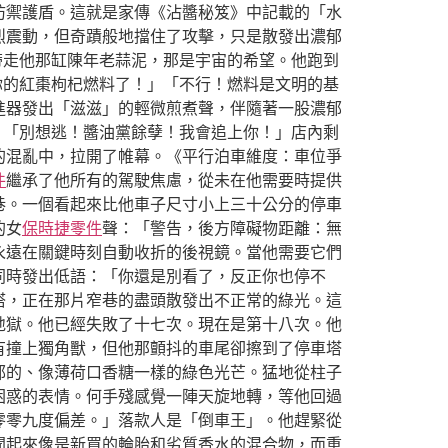
防禦護盾。這就是家傳《沾醬秘笈》中記載的「水
烈震動，但奇蹟般地擋住了攻擊，只是散發出濃郁
帶走他那缸陳年老蒜泥，那是宇宙的希望。他跑到
你的紅棗枸杞燃料了！」「不行！燃料是文明的基
進器發出「滋滋」的輕微煎煮聲，伴隨著一股濃郁
：「別想逃！醬油黨餘孽！我會追上你！」店內剩
的混亂中，拉開了帷幕。《平行泊車維度：車位爭
件
繼承了他所有的駕駛焦慮，從未在他需要時提供
巷。一個看起來比他車子尺寸小上三十公分的停車
的女
保時捷零件
聲：「警告，後方障礙物距離：無
永遠在關鍵時刻自動收折的後視鏡。當他需要它們
同時發出低語：「你還是別看了，反正你也停不
塔，正在那片窄巷的盡頭散發出不正常的綠光。這
地獄。他已經失敗了十七次。現在是第十八次。他
有撞上獨角獸，但他那顫抖的車尾卻擦到了停車塔
郁的、像薄荷口香糖一樣的綠色光芒。猛地從柱子
困惑的表情。何手殘感覺一陣天旋地轉，等他回過
零零九度偏差。」落款人是「倒車王」。他趕緊從
聞起來像是新買的輪胎和劣質香水的混合物，而重