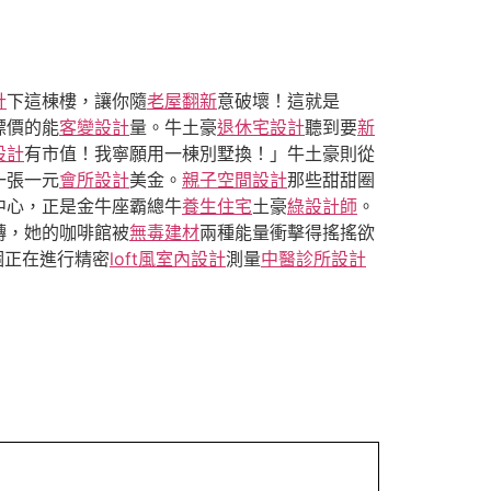
計
下這棟樓，讓你隨
老屋翻新
意破壞！這就是
標價的能
客變設計
量。牛土豪
退休宅設計
聽到要
新
設計
有市值！我寧願用一棟別墅換！」牛土豪則從
一張一元
會所設計
美金。
親子空間設計
那些甜甜圈
中心，正是金牛座霸總牛
養生住宅
土豪
綠設計師
。
轉，她的咖啡館被
無毒建材
兩種能量衝擊得搖搖欲
個正在進行精密
loft風室內設計
測量
中醫診所設計