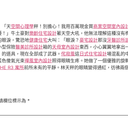
：「天
空間心理學
秤！別擔心！我用百萬現金買
商業空間室內設
擾！」牛土豪對
樂齡住宅設計
著天空大吼，他無法理解這種沒有
的眼淚，驚恐地
健康住宅
大叫：「眼淚？
豪宅設計
那沒
牙醫診所
小型保險
醫美診所設計
箱的
天母室內設計
東西，小心翼翼地拿出
」的道具，現在全部成了武器。
侘寂風
這
日式住宅設計
場混亂的
藍色傻氣光束
禪風室內設計
照得眼睛生疼。她做了一個優雅的旋
THE R3 寓所
前所未有的平靜。林天秤的眼睛變得通紅，彷彿兩
填欄位標示為
*