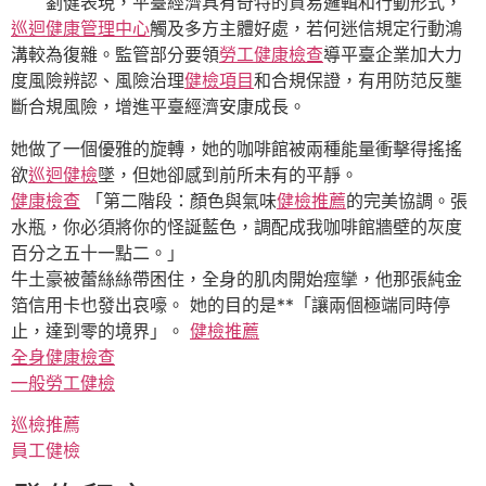
劉健表現，平臺經濟具有奇特的貿易邏輯和行動形式，
巡迴健康管理中心
觸及多方主體好處，若何迷信規定行動鴻
溝較為復雜。監管部分要領
勞工健康檢查
導平臺企業加大力
度風險辨認、風險治理
健檢項目
和合規保證，有用防范反壟
斷合規風險，增進平臺經濟安康成長。
她做了一個優雅的旋轉，她的咖啡館被兩種能量衝擊得搖搖
欲
巡迴健檢
墜，但她卻感到前所未有的平靜。
健康檢查
「第二階段：顏色與氣味
健檢推薦
的完美協調。張
水瓶，你必須將你的怪誕藍色，調配成我咖啡館牆壁的灰度
百分之五十一點二。」
牛土豪被蕾絲絲帶困住，全身的肌肉開始痙攣，他那張純金
箔信用卡也發出哀嚎。 她的目的是**「讓兩個極端同時停
止，達到零的境界」。
健檢推薦
全身健康檢查
一般勞工健檢
巡檢推薦
員工健檢