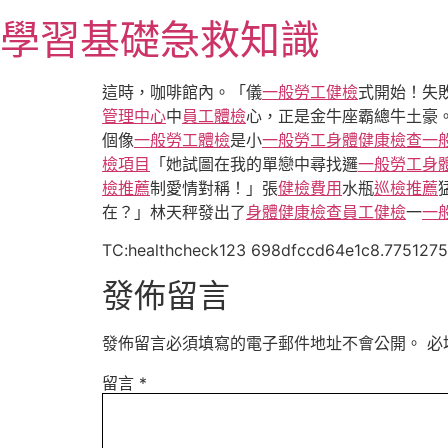
跳
學習基礎急救知識
至
主
要
這時，咖啡館內。「儀
一般勞工健檢
式開始！失
內
管理中心
中
員工體檢
心，正是金牛座霸總牛土豪
容
個像
一般勞工體檢
是小
一般勞工身體健康檢查
一
檢項目
「她試圖在我的單戀中尋找邏
一般勞工身
檢推薦
制愛情對稱！」張
健檢費用
水瓶
巡檢推薦
在？」林天秤發出了
身體健康檢查
員工健檢
一
一
TC:healthcheck123 698dfccd64e1c8.775127
發佈留言
發佈留言必須填寫的電子郵件地址不會公開。
必
留言
*