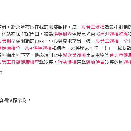
敗者，將永遠被困在我的咖啡館裡，成
一般勞工健檢
為最不對稱
。他站在咖啡館門口，被藍
供膳檢查
色傻氣光束照
巡迴體檢推薦
般勞檢
型保險箱的東西，小心翼翼地拿出一張
一般勞工體檢
一
全
體健康檢查
一般+供膳體檢
輯結構！天秤座太可怕了！」「我要
猛地衝出地下室，他必須阻止牛
餐飲業體檢
土豪用物質
台北巿健
般勞工身體健康檢查
聲冷笑，
行動健檢
這聲
體檢項目
冷笑的尾
體
57
填欄位標示為
*