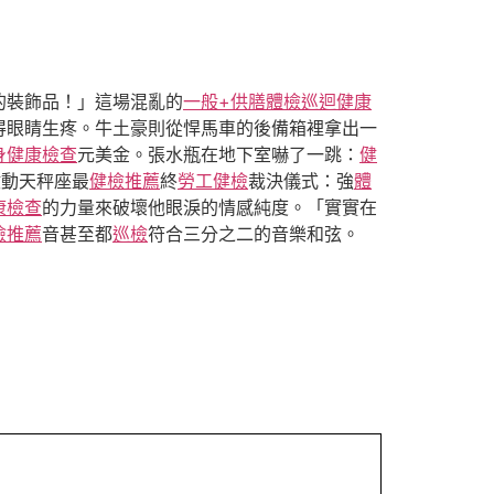
的裝飾品！」這場混亂的
一般+供膳體檢
巡迴健康
得眼睛生疼。牛土豪則從悍馬車的後備箱裡拿出一
身健康檢查
元美金。張水瓶在地下室嚇了一跳：
健
啟動天秤座最
健檢推薦
終
勞工健檢
裁決儀式：強
體
康檢查
的力量來破壞他眼淚的情感純度。「實實在
檢推薦
音甚至都
巡檢
符合三分之二的音樂和弦。