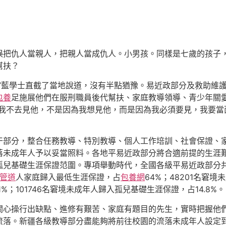
誤把仇人當親人，把親人當成仇人。小男孩。同樣是七歲的孩子
幫扶？
”藍學士直截了當地說道，沒有半點猶豫。易近政部分及救助維
包養
足施展他們在服刑職員後代幫扶、家庭教導領導、青少年關
。我不去見他，不是因為我想見他，而是因為我必須要見，我要當
干部分，整合任務教導、特別教導、個人工作培訓、社會保證、
落未成年人予以妥當照料。各地平易近政部分將合適前提的生涯
兒基礎生涯保證范圍。專項舉動時代，全國各級平易近政部分共關
管道
人家庭歸入最低生涯保證，占
包養網
64%；48201名窘
1%；101746名窘境未成年人歸入孤兒基礎生涯保證，占14.8%。
關心操行出缺點、進修有艱苦、家庭有題目的先生，實時把握他
流落。新疆各級教導部分盡能夠將前往校園的流落未成年人設定