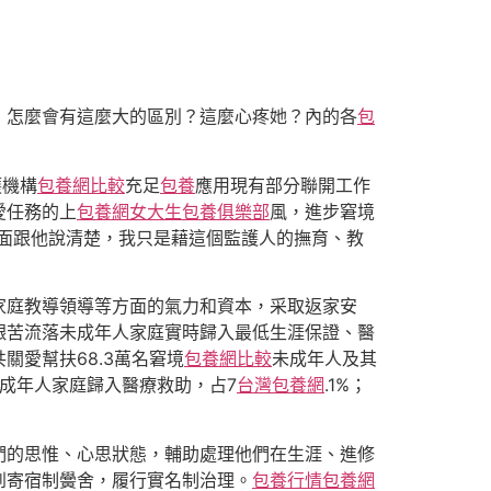
，怎麼會有這麼大的區別？這麼心疼她？內的各
包
護機構
包養網比較
充足
包養
應用現有部分聯開工作
愛任務的上
包養網
女大生包養俱樂部
風，進步窘境
面跟他說清楚，我只是藉這個監護人的撫育、教
家庭教導領導等方面的氣力和資本，采取返家安
艱苦流落未成年人家庭實時歸入最低生涯保證、醫
愛幫扶68.3萬名窘境
包養網比較
未成年人及其
境未成年人家庭歸入醫療救助，占7
台灣包養網
.1%；
們的思惟、心思狀態，輔助處理他們在生涯、進修
到寄宿制黌舍，履行實名制治理。
包養行情
包養網