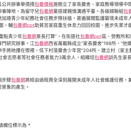
區公共辦事舉措措
包養價格
施樹立了家長黌舍、家庭教導領導中
辦事陣地，為留守兒
包養網
童搭建親情溝通平臺。各級婦聯組
包
地加速青少年紀務社會任務步隊扶植，普遍展開監護窘境未成年
圍，輔
包養網ppt
助貧苦家庭重生休息力回回校園、進步失業才
重點青少年
包養網
景長打算”，在街道社
包養網ppt
區、勞教所和
專門研究辦事。江
包養網
西省萬載縣成立“家長黌舍”198所、“
手將她摟在懷裡，低下村落黌舍少年宮”204所，建立村（家主動
社會志愿者等社會任務者氣力3萬余人，組織培
包養網
訓先生家長
個步驟
包養網
將經由過程周全深刻展開未成年人社會維護任務，
討景象的產生。
填欄位標示為
*