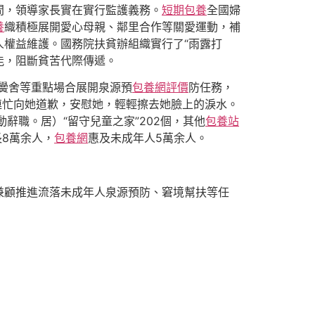
間，領導家長實在實行監護義務。
短期包養
全國婦
養
織積極展開愛心母親、鄰里合作等關愛運動，補
人權益維護。國務院扶貧辦組織實行了“雨露打
能，阻斷貧苦代際傳遞。
黌舍等重點場合展開泉源預
包養網評價
防任務，
他連忙向她道歉，安慰她，輕輕擦去她臉上的淚水。
辭職。居）“留守兒童之家”202個，其他
包養站
8萬余人，
包養網
惠及未成年人5萬余人。
兼顧推進流落未成年人泉源預防、窘境幫扶等任