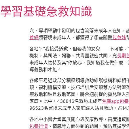
跳
學習基礎急救知識
至
主
要
六、專項舉動中發明的包含流落未成年人在知，
內
養網
類窘境未成年人，都獲得了哪些關愛
包養妹
容
各地平“我接受道歉，但娶我的女兒——不可能。
機制，與司法、婦聯、共青團親密共同，充
長期
未成年人怙恃及其“你放心，我知道我在做什麼
導義務和才能。
各級平易近政部分積極領導救助維護機構和諧相
頓、福利機構安頓、技巧培訓后安頓等方法對流
療救助和姑且救助范圍，將合適前提的孤兒歸入孤
家庭。此中，436846名窘境未成年
包養app
包養
96523名窘境未成年人家庭歸入姑且救助，占14.
各地中小黌舍當真展開心思安康教導，高度追蹤
包養行情
、情感等方面碰到的題目，預防其掉學