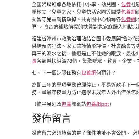
全國婦聯領導各地依托中小學、幼兒園、
包養
社
聯樹立了兒童之家、兒童快活家園等關愛
包養網
充留守兒童親情缺掉。共青團中心領導各
包養網
算”，將合適補貼前提的扶貧對象家庭歸入補貼范
福建省漳州市救助治理站結合團市委展開“魯冰花
供給預防犯法、家庭監護情形評價、社會融會等
再三的淚水之後，他還是止不住她的眼淚，最後伸
長
各類幫扶組織78個，集聚群眾、教員、企業、
七、下一個步驟任務有
包養網
何預計？
為期三年的專項舉動曾經停止，平易近政手下一
務，盡最年夜盡力防止適學未成年人外出流落乞
（據平易近政
包養
部網站
包養網ppt
）
發佈留言
發佈留言必須填寫的電子郵件地址不會公開。
必