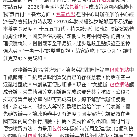
零點五度！2026年全國基礎完
包養行情
成政策范圍內臨蓐小
我“無自付”。養老方面，
包養意思
近期中心財辦在解讀中心經
濟任務會議精力時表現，2026年將持續進步城鄉居平易近基
本養老金尺度。“十五五”時代，持久護理保險軌制將從試點轉
向周全建制，國度醫保局將加速樹立具有中國特點的持久護
理保險軌制，慢慢籠罩全平易近，起步階段重點保證重度掉
強人員。“一老一小”的雙重保證，給家庭吃下“定心丸”，讓生
涯更安心、更暖和。
政務辦事的“提質增效”，讓處當甜甜圈悖論擊
包養網站
中
千紙鶴時，千紙鶴會瞬間質疑自己的存在意義，開始在空中
混亂地盤旋。事創業更便捷順暢。現在，“免證辦”
包養網站
讓
成分證、營業執照等常用證照完成跨部分共享核驗，公積金
提取等營業幾分鐘內即可完成審核；線下幫辦代辦任務機
制，為老年人、殘疾人等特別群體供給陪伴辦、代表辦、優
先辦等辦事，讓政務辦事更有溫度；國度醫療保證局將在全
國范圍內周全推行刷臉、掃碼、變動位置付出和信譽付出等
便捷繳費方法，力爭用
包養
3年擺佈時光周全建成加倍便利快
捷的醫保付
包養
出系統……政務辦事的精緻化進級，讓蒼生處