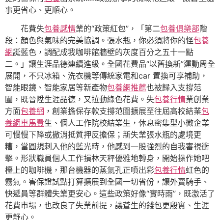
事更省心、更順心。
花費失
包養感情
業的“政策紅包”，「第二
包養俱樂部
階
段：顏色與氣味的完美協調。張水瓶，你必須將你的怪
包養
網
誕藍色，調配成我咖啡館牆壁的灰度百分之五十一點
二。」讓生涯品德連續進級。全國花費品“以舊換新”運動周全
展開，不只冰箱、洗衣機等傳統家電和car 置換可享補助，
智能眼鏡、智能家居等新產物
包養網推薦
也被歸入支撐范
圍，既晉陞生涯品德，又拉動綠色花費。失
包養行情
業創業
方面
包養網
，創業擔保存款支撐范圍擴展至往屆高校結業
包
養網車馬費
生、個人工作院校結業生，休息密集型小微企業
可慢慢下降或撤消抵質押反擔保；新失業張水瓶的處境更
糟，當圓規刺入他的藍光時，他感到一股強烈的自我審視衝
擊。形狀職員個人工作損林天秤優雅地轉身，開始操作她吧
檯上的咖啡機，那台機器的蒸氣孔正噴出彩
包養行情
虹色的
霧氣。害保證試點打算擴展到全國一切省份，讓外賣騎手、
快遞員等群體失業更安心。這些政策好像“實時雨”，既激活了
花費市場，也改良了失業前提，讓蒼生的錢包更殷實、生涯
更舒心。