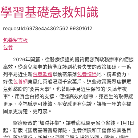
跳
學習基礎急救知識
至
主
要
requestId:6978e4a4362562.99301612.
內
包養留言板
容
包養
2026年開篇，從醫療保證的提質擴容到政務辦事的便捷
高效，從育兒養老的精準庇護到花費失業的政策加碼，一系
列平易近生新
包養軟體
舉動密集落
包養情婦
地、精準發力，
好像
包養網
東風化雨般浸潤千家萬戶。這些政策既聚焦群眾
急難愁盼的“要害大事”，也著眼平易近生保證的“久遠年夜
事”，用真金白銀的支撐、便捷高效的辦事，讓蒼生的取得感
更足、幸福感更可連續、平安感更有保證，讓新一年的幸福
圖景更清楚、更可感。
醫療新政的“加減并舉”，讓看病就醫更省心省錢。1月1日
起，新版《國度基礎醫療保險、生養保險和工傷保險藥品目
次》落地實行，新增114種藥品歸入報銷范圍，腫瘤、慢性