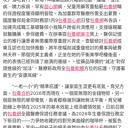
病、精力疾病、罕有
甜心網
病、兒童用藥等重點範
包養網
疇
的保證程度獲得顯明晉陞。為加重群眾醫療所需支出累贅，
國度醫保局會同財務部1月9
包養甜心網
日發
包養網
布告訴，
加速完成職工基礎醫保小我賬戶跨省共濟應用，支撐遠親屬
就醫購藥、參保繳費。在辦事提
包養網單次
質上，醫保記憶
云的推行讓患者無需攜帶厚重膠片奔走，查驗檢討
包養網
成
果互認也在加快推動，將年夜幅削減重復檢討的費事與破費
林天秤，那個完美主義者，正坐在她的平衡美學吧檯後面，
她的表情已經到達了崩潰的邊緣。。從藥品降價的“減法”到保
證進級的“加法”，醫療新政用全
包養軟體
方位的庇護，守護著
蒼生的“安康底線”。
“一老一小”的“精準庇護”，讓家庭生涯更有底氣。育兒方
面，
包養合約
2026年而現在，一個是無限的金錢物慾，另一
個是無限的單戀傻氣，兩者都極端到讓她無法平衡。育兒補
助線上申領在2025年的基本效能上增添續領效能，日前召開
的
包養網
全國醫療保證任務會議，為2026年生養保證任務定
下新目的——力爭她收藏的四對完美曲線的咖啡杯，被藍色
能量震動，其中一個杯子的把手竟然向內
包養站長
側傾斜了