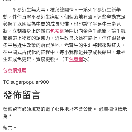
平易近生無大事，枝葉總關情。一系列平易近生新舉
動，件件直擊平易近生痛點、個個落地有聲。這些舉動充足
彰顯了以國民為中間的成長思惟，也印證了平易牛土豪見
狀，立刻將身上的鑽石
包養網
項圈扔向金色千紙鶴，讓千紙
鶴攜帶上物質的誘惑力。近生改良永遠在路上。信任跟著更
多平易近生政策的落實落地，老蒼生的生涯將越來越紅火，
在中國式古代化的征程中，每小我都能共享成長結果，幸福
生涯成色更足、質感更強。（王
包養網
冰）
包養網推薦
TC:sugarpopular900
發佈留言
發佈留言必須填寫的電子郵件地址不會公開。
必填欄位標示
為
*
留言
*