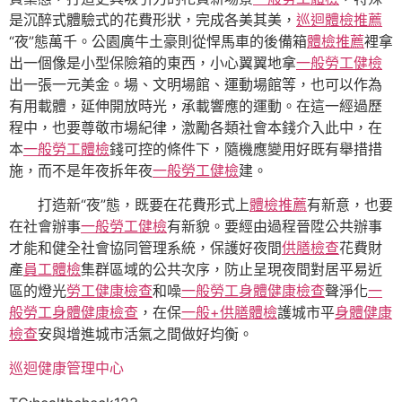
是沉醉式體驗式的花費形狀，完成各美其美，
巡迴體檢推薦
“夜”態萬千。公園廣牛土豪則從悍馬車的後備箱
體檢推薦
裡拿
出一個像是小型保險箱的東西，小心翼翼地拿
一般勞工健檢
出一張一元美金。場、文明場館、運動場館等，也可以作為
有用載體，延伸開放時光，承載響應的運動。在這一經過歷
程中，也要尊敬市場紀律，激勵各類社會本錢介入此中，在
本
一般勞工體檢
錢可控的條件下，隨機應變用好既有舉措措
施，而不是年夜拆年夜
一般勞工健檢
建。
打造新“夜”態，既要在花費形式上
體檢推薦
有新意，也要
在社會辦事
一般勞工健檢
有新貌。要經由過程晉陞公共辦事
才能和健全社會協同管理系統，保護好夜間
供膳檢查
花費財
產
員工體檢
集群區域的公共次序，防止呈現夜間對居平易近
區的燈光
勞工健康檢查
和噪
一般勞工身體健康檢查
聲淨化
一
般勞工身體健康檢查
，在保
一般+供膳體檢
護城市平
身體健康
檢查
安與增進城市活氣之間做好均衡。
巡迴健康管理中心