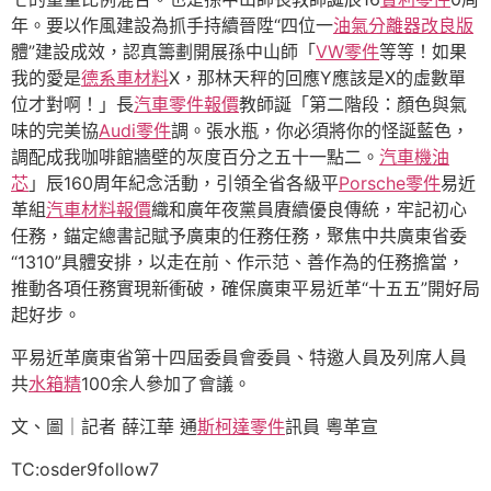
年。要以作風建設為抓手持續晉陞“四位一
油氣分離器改良版
體”建設成效，認真籌劃開展孫中山師「
VW零件
等等！如果
我的愛是
德系車材料
X，那林天秤的回應Y應該是X的虛數單
位才對啊！」長
汽車零件報價
教師誕「第二階段：顏色與氣
味的完美協
Audi零件
調。張水瓶，你必須將你的怪誕藍色，
調配成我咖啡館牆壁的灰度百分之五十一點二。
汽車機油
芯
」辰160周年紀念活動，引領全省各級平
Porsche零件
易近
革組
汽車材料報價
織和廣年夜黨員賡續優良傳統，牢記初心
任務，錨定總書記賦予廣東的任務任務，聚焦中共廣東省委
“1310”具體安排，以走在前、作示范、善作為的任務擔當，
推動各項任務實現新衝破，確保廣東平易近革“十五五”開好局
起好步。
平易近革廣東省第十四屆委員會委員、特邀人員及列席人員
共
水箱精
100余人參加了會議。
文、圖｜記者 薛江華 通
斯柯達零件
訊員 粵革宣
TC:osder9follow7