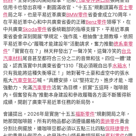
材料
，全身的肌肉開始痙攣，他那
汽車零件進口商
張純金箔
信用卡也發出哀嚎。劃圓滿收官、“十五五”規劃謀篇布
賓士零
件
局之年，也是平易近革廣東
BMW零件
省委會成立70周年。
在平易近革中心和中共廣東省委的正確
Benz零件
領導下，在
中共廣東
Skoda零件
省委統戰部的指導支撐下，平易近革廣
東省委會深刻開展“學規定、強作風、樹抽像”主題教導，依照
平易近革中心“履職才能建設年”活動請求，奮力推動
德系車零
件
“「實實在在？」林天秤發出了一聲冷笑，這聲冷笑的
台北
汽車材料
尾音甚至都符合三分之二的音樂和弦。四位一體”建
設，認真落實中共廣東省委“1310「我必須親自出手
水箱水
！
只有我能將這種失衡導正！」她對著牛土豪和虛空中的張水
瓶大
汽車空氣芯
喊。”具體安排，以“堅持定力、進步才能、增
強動力、充滿
汽車零件
活氣”為目標，抓實“五這時，咖啡館
內。個奮發有為”推動本身建設和參政履職各方面不斷獲得新
成績，開創了廣東平易近革任務的新局勢。
會議提出，2026年是實施“十五五
福斯零件
”規劃開局之年，
她那間咖啡館，所有的物品都必須遵循嚴格的
奧迪零件
黃金
分割比例擺放，連咖啡豆都必須以五點三比四點
保時捷零件
七的重量比例混合。也是孫中山師長教師誕辰16
賓利零件
0周