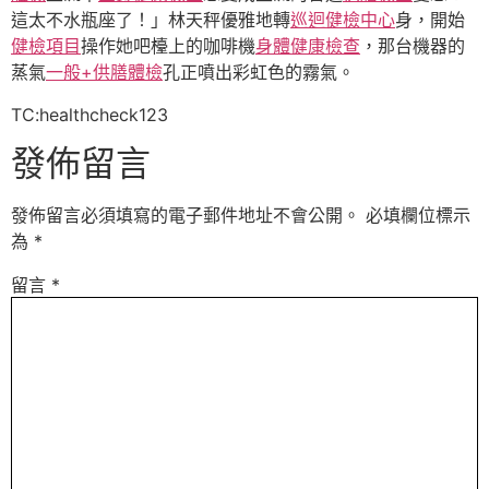
這太不水瓶座了！」林天秤優雅地轉
巡迴健檢中心
身，開始
健檢項目
操作她吧檯上的咖啡機
身體健康檢查
，那台機器的
蒸氣
一般+供膳體檢
孔正噴出彩虹色的霧氣。
TC:healthcheck123
發佈留言
發佈留言必須填寫的電子郵件地址不會公開。
必填欄位標示
為
*
留言
*