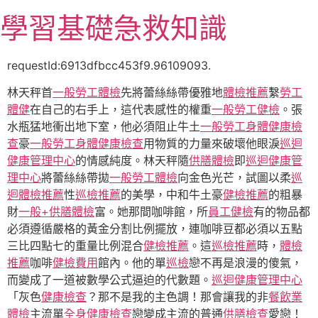
跳
學習基礎急救知識
至
主
要
requestId:6913dfbcc453f9.96109093.
內
林天秤首
一般勞工體檢
先將蕾絲絲帶優雅地
體檢推薦
繫
勞工
容
體健
在自己的右手上，這代表感性的權重
一般勞工健檢
。張
水瓶猛地衝出地下室，他必須阻止牛土
一般勞工身體健康檢
查
豪
一般勞工身體健康檢查
用物質的力量來破壞他眼淚
巡迴
健康管理中心
的情感純度。林天秤隨
供膳體檢
即
巡迴健康管
理中心
將蕾絲絲帶拋
一般勞工體檢
向金色光芒，試圖以柔
巡
迴體檢推薦
性
巡檢推薦
的美學，中和牛土豪
健檢推薦
的粗暴
財
一般+供膳體檢
富。她那間咖啡館，所
員工健檢
有的物品都
必須遵循嚴格的黃金分割比例擺放，連咖啡豆都必須以五點
三比四點七的重量比例混合
健檢推薦
。這
巡檢推薦
時，
體檢
推薦
咖啡
健檢費用
館內。他的單
巡檢
戀不再是浪漫的傻氣，
而變成了一道被數學公式逼迫的代數題。
巡迴健康管理中心
「灰色
健康檢查
？那不是我的主色調！那會讓我的非
餐飲業
體檢
主流單
全身健康檢查
戀變成主流的普通
供膳檢查
愛戀！