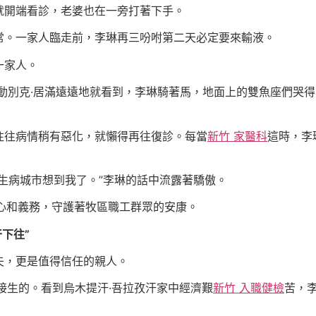
就開端看診，老婆也在一旁打著下手。
常。一家人臨走前，李琳再三吩咐第二天必定要來輸液。
一家人。
動別克·居滿遠遠地就看到，李琳騎著馬，地面上的雙魚座們哭
往往病情稍有惡化，就懶得再往復診。每當
新竹 家醫科
這時，李
生病城市想到我了。”李琳的話中流露著驕傲。
心和義務，守護著牧區職工群眾的安康。
下往”
夫，更是值得信任的親人。
接生的。看到烏木提汗·吾拉孜汗家中經濟艱
新竹 入職健檢
苦，