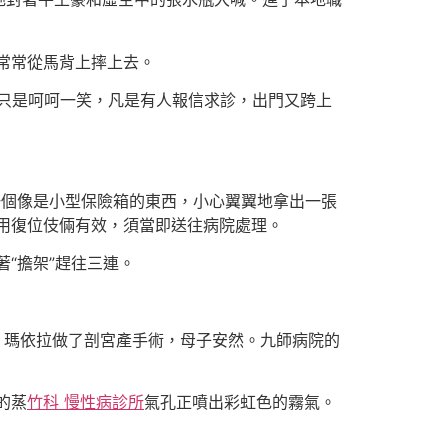
常常從馬背上摔上去。
只是呵呵一笑，凡是有人報信求診，出門又跨上
出一個像是小型保險箱的東西，小心翼翼地拿出一張
用復位伎倆有效，須當即送往病院處理。
著“擔架”趕往三連。
，瑪依拉做了剖宮產手術，母子安然。九師病院的
的蒸
竹科 慢性病診所
氣孔正噴出彩虹色的霧氣。