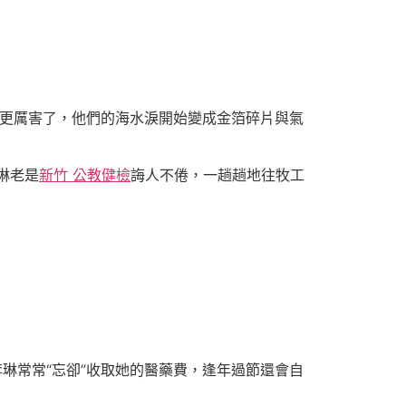
得更厲害了，他們的海水淚開始變成金箔碎片與氣
琳老是
新竹 公教健檢
誨人不倦，一趟趟地往牧工
李琳常常“忘卻”收取她的醫藥費，逢年過節還會自