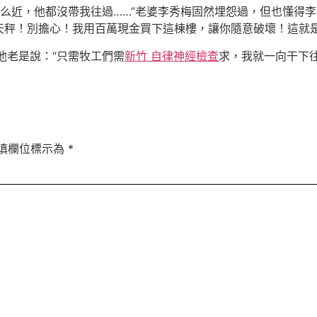
這么近，他都沒帶我往過……”老婆李秀梅固然埋怨過，但也懂得
天秤！別擔心！我用百萬現金買下這棟樓，讓你隨意破壞！這就是
他老是說：“只需牧工們需
新竹 自律神經檢查
求，我就一向干下往
填欄位標示為
*