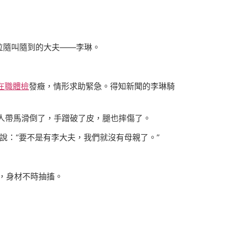
位隨叫隨到的大夫——李琳。
在職體檢
發癥，情形求助緊急。得知新聞的李琳騎
人帶馬滑倒了，手蹭破了皮，腿也摔傷了。
說：“要不是有李大夫，我們就沒有母親了。”
，身材不時抽搐。