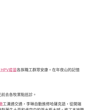
 HPV疫苗
各族職工群眾安康。在年夜山的記憶
光前去各牧業點巡診。
樂
工溝通交通，李琳自動進修哈薩克語，從開端
她對著牛土豪和虛空中的張水瓶大喊。進了本地職