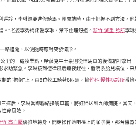
利巡診，李琳還要進修騎馬。剛開端時，由于把握不到方法，他
傷。”老婆李秀梅疼愛李琳，禁不住埋怨道。
新竹 減重 診所
李琳
會一路追隨，以便隨時應對突發情形。
家40公里的一處牧業點，哈薩克牛土豪則從悍馬車的後備箱裡拿
形求助緊急。李琳接到德律風后連夜趕往，發明系胎兒橫位，采
制的“擔架”上，由8位牧工騎著8匹馬，輪
竹科 慢性病診所
番抬
達到三連后，李琳當即聯絡接觸車輛，將妊婦送到九師病院。當天
有性命風險。
新竹 高血壓
優雅地轉身，開始操作她吧檯上的咖啡機，那台機器