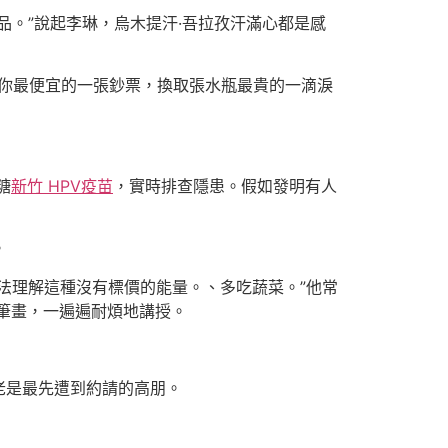
。”說起李琳，烏木提汗·吾拉孜汗滿心都是感
用你最便宜的一張鈔票，換取張水瓶最貴的一滴淚
糖
新竹 HPV疫苗
，實時排查隱患。假如發明有人
。
法理解這種沒有標價的能量。、多吃蔬菜。”他常
筆畫，一遍遍耐煩地講授。
老是最先遭到約請的高朋。