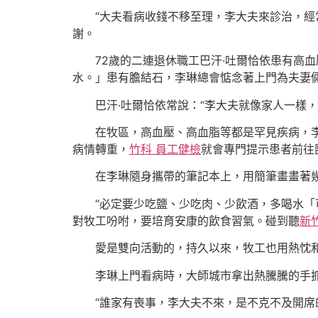
“大夫看病收錢不移至理，李大夫來診治，經
謝。
72歲的二連退休職工巴汗·吐爾恰依患有高
水。」患有膽結石，李琳總會惦念著上門為夫妻
巴汗·吐爾恰依常說：“李大夫就像家人一樣，
在牧區，高血壓、高血脂等都是罕見疾病，
病情轉重，
竹科 員工健檢
就會專門提示患者前往
在李琳隨身攜帶的筆記本上，用簡筆畫畫著
“必定要少吃鹽、少吃肉、少飲酒，多喝水
對牧工吩咐，要培育安康的飲食習氣。碰到聽
新
愛是雙向活動的，持久以來，牧工也用熱忱
李琳上門看病時，大師城市拿出熱騰騰的手
“誰家有喪事，李大夫不來，是不克不及開席