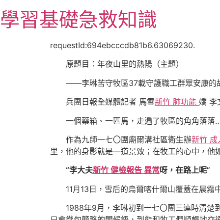
跳
學習基礎急救知識
至
主
要
requestId:694ebcccdb81b6.63069230.
內
原題目：年夜山里的熱陽（主題）
容
——李琳苦守牧區37載守護職工群眾安康的
兵團日報全媒體記者 馬雪
新竹 肺功能
嬌 李
一個藥箱、一匹馬，走遍了牧區的角角落落
作為九師一七〇團廟爾溝社區衛生辦
新竹 成
里，他的身影就是一道景致；在牧工的心中，他
“李大夫
新竹 健檢報告 異常
呀，在路上呢”
11月13日，雪后的烏爾喀什爾山覆蓋在晨
1988年9月，李琳初到一七〇團三連時清
只會幾句簡略的問候語，到能和牧工們順暢地交