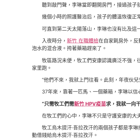
聽到敲門聲，李琳當即翻開房門，接過孩子
幾個小時的照護醫治后，孩子的體溫恢復正
可直到第二天太陽落山，李琳也沒有比及這
入夜時分，
新竹 在職體檢
在自家氈房外，反
泡水的混合液。挎著藥箱趕來了。
牧區路況未便，牧工們安康認識廣泛不強，
家里跑。
“他們不來，我就上門往看。此刻，年夜伙兒
37年來，靠著一匹馬、一個藥箱，李琳以信
“只需牧工們需
新竹 HPV疫苗
求，我就一向干
在牧工們的心中，李琳不只是守護安康的大
牧工烏木提汗·吾拉孜汗的兩個孩子都是李琳
動借錢給烏木提汗·吾拉孜汗。