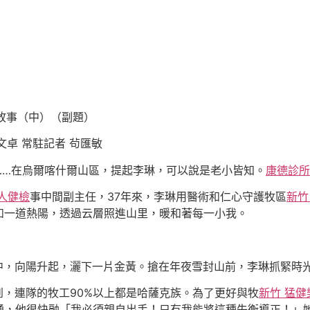
故事（中）（副題）
文卓 常駐記者 茍匯敏
……在烏爾喀什爾山區，提起李琳，可以說是老小皆知。
康德診所
人健檢
事中間副主任，37年來，李琳用醫術和仁心守護牧區
新竹
如一道熱陽，透過云層照進山里，暖和著每一小我。
霧中，向陽升起，灑下一片金黃。搶在年夜雪封山前，李琳抓緊時
楚到，連隊的牧工90%以上都是哈薩克族。為了更好與牧
新竹 猛健
通，他很快融「我必須親自出手！只有我能將這種失衡導正！」