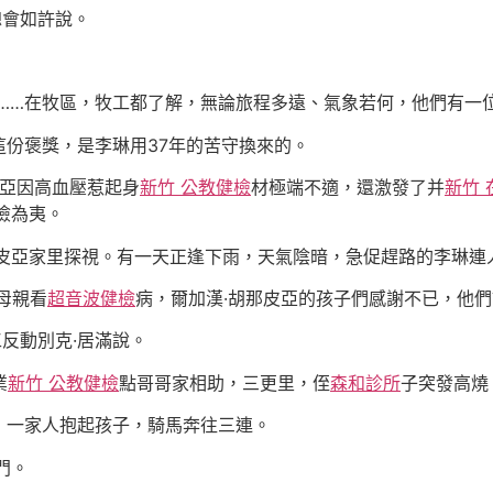
總會如許說。
了”……在牧區，牧工都了解，無論旅程多遠、氣象若何，他們有一
份褒獎，是李琳用37年的苦守換來的。
皮亞因高血壓惹起身
新竹 公教健檢
材極端不適，還激發了并
新竹 
險為夷。
那皮亞家里探視。有一天正逢下雨，天氣陰暗，急促趕路的李琳連
母親看
超音波健檢
病，爾加漢·胡那皮亞的孩子們感謝不已，他們
反動別克·居滿說。
業
新竹 公教健檢
點哥哥家相助，三更里，侄
森和診所
子突發高燒
道，一家人抱起孩子，騎馬奔往三連。
門。