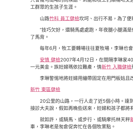
工群眾的生孩子生涯。
山路
竹科 員工健檢
坎坷、出行不易，為了便
“技巧欠好，還騎馬處處跑，年夜腿小腿滿是
了馬背。
每年6月，牧工要轉場往往夏牧場，李琳也
安慎 健檢
2007年4月12日，在間隔李琳
一元美金。族妊婦瑪依拉難產，情
新竹 入職健檢
李琳警惕地將妊婦用繃帶固定在用門板姑且改
新竹 東區健檢
20公里的山路，一行人走了近5個小時。
接診大夫說，假如再晚些送來，妊婦和孩子都將
就如許，或騎馬、或步行、或騎摩托林天秤
車，李琳老是匆倉促奔忙在各個牧業點。