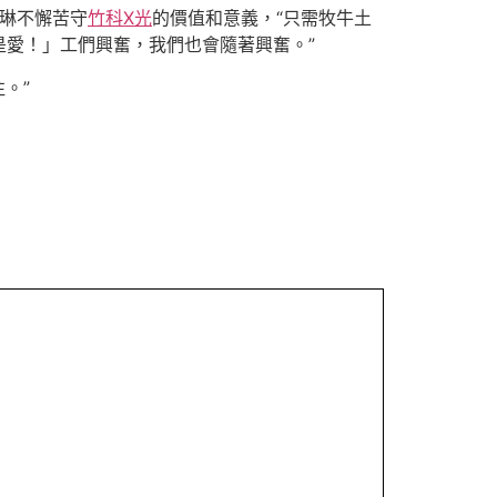
李琳不懈苦守
竹科X光
的價值和意義，“只需牧牛土
愛！」工們興奮，我們也會隨著興奮。”
。”