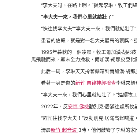
“李大夫呀，在路上呢。”提起李琳，牧工們
“李大夫一來，我們心里就結壯了”
“快往找李大夫”“李大夫一來，我們就結壯
患者的信賴，就是對一名大夫最高的褒獎。這
1995年暮秋的一個凌晨，牧工爾加漢·胡那
馬飛馳而來，顛末全力挽救，爾加漢·胡那皮亞化
此后一周，李琳天天拎著藥箱到爾加漢·胡
看著一身是傷的
新竹 自律神經檢查
李琳來給
“李大夫一來，我們心里就結壯了。”連續牧工
2022年，反
安慎 健檢
動別克·居滿往處所牧
“趕忙往找李大夫！”反動別克·居滿高聲喊
清晨
新竹 超音波
3時，他們敲響了李琳的家