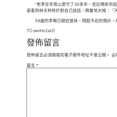
“老李在年夜山里守了30多年，克拉瑪依市
豪看到林天秤終於對自己說話，興奮地大喊：「
59歲的李琳已鄰近退休，問起今后的預計，
TC:senho2ai2l
發佈留言
發佈留言必須填寫的電子郵件地址不會公開。
必
留言
*