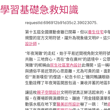
跳
學習基礎急救知識
至
主
要
requestId:696912b91d35c2.39023075.
內
第十五屆全國運動會雖已閉幕，但以
養生住宅
中
容
規整的官方文明符號，躍升為現象級文明IP。
設計師
。
“年夜灣雞”的走紅，始于平易近間視角對文明符
共融、三地齊心。而在“食在廣州”的語境中，公
灣雞”的昵稱由
民生社區室內設計
此傳開。這一稱
與通俗平易近眾的心思距離。尤為可貴的是，面對
佢”“漸漸嘆佢”的俚語，紀念卡印上“雞同鴨講
生動詮釋了年夜灣區開放包涵、兼收并蓄的地區
讓這枚
親子空間設計
文明符號真正鮮活起來的，
服，在賽場即興演繹倒立、蹦迪「用金錢褻瀆單
動張水瓶在地下室
醫美診所設計
嚇了一跳：「她