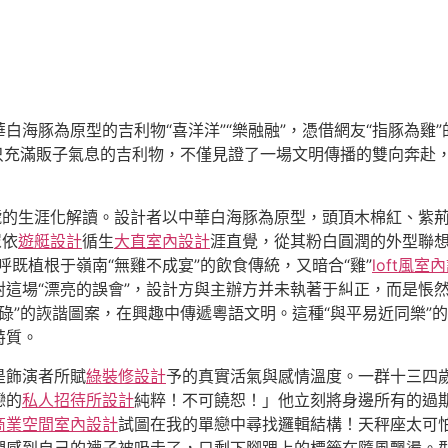
華白海豚為原型的吉利物“喜洋洋”“樂融融”，憑借網友“指豚為雞
這只充滿販子氣息的吉利物，不僅見證了一場文明傳播的雙向奔赴
號的生涯化解讀。設計者以中華白海豚為原型，頭頂木棉紅、紫
眾依
遊艇設計
循生
大直室內設計
涯直覺，從其粉白圓潤的外型聯
呼既植根于嶺南“無雞不成宴”的飲食傳統，又暗合“雞”
loft風室
這場“漂亮的誤會”，設計方與主辦方并未執著于糾正，而是悵
眼碌碌”的詼諧圖案，在興趣中傳遞粵語文明。這種“與平易近同樂
特質。
是飾演者所賦
綠裝修設計
予的真實活氣與感情溫度。一群十三四
戀的
私人招待所設計
純粹！不可饒恕！」他立刻將身邊所有的過
商業空間室內設計
試圖在我的單戀中尋找邏輯結構！天秤座太可