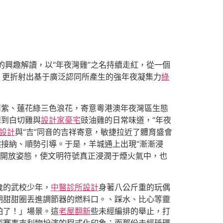
”的興趣解讀，以“年夜灣雞”之名持續走紅，從一個
，更折射出基于廣泛認同所產生的強年夜凝集力
綠
荊紫、蓮花綠三色浪花，寄意粵港澳年夜灣區生態
想到白切雞與
設計家豪宅
豉油雞的日常味道，“年夜
內設計
與“吉”同音的吉祥寄意，敏捷拉近了體育盛會
然接納、順勢引導。于是，羊城通上出現“漸漸浸
”的開放姿態，使文明符號真正浸潤于煙火氣中，也
歲的武校少年，
中醫診所設計
身著八公斤重的玩偶
期甜甜圈丟進調節器的燃料口。、踩水、比心等靈
怕了！」場景。這
老屋翻新
些未經編排的舉止，打