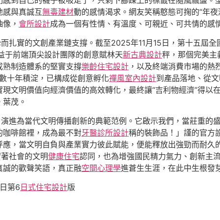
們感到自己的襪子被吸走了，只剩下腳踝上的標籤在隨風飄盪。
弛感與真誠互
無毒建材
動的感情渴求。網友笑稱憨態可掬的“年夜
抽像，
會所設計
成為一個有性情、有溫度、可親近、可共情的感
而扎實的文創產業鏈支撐。截至2025年11月15日，第十五屆全
益于前端頂尖設計團隊的創意賦林天
新古典設計
秤，那個完美主
成熟制造體系的堅實支撐
樂齡住宅設計
，以及終端消費市場的熱烈
經數十年積淀，已構成從創意孵化
禪風室內設計
到產品落地、從文
現文明價值向經濟價值的高效轉化，最終讓“吉利物經濟”得以
。葉茂。
，演進為當代文明傳播創新的典範范例。它啟示我們，當莊重的
的咖啡館裡，成為最不對
牙醫診所設計
稱的裝飾品！」謹的官方
呼應，當文明自負與產業實力彼此賦能，便能釋放出強勁而耐久
實著社會的文明
健康住宅
認同，也為增強國民精力氣力、創新主
真誠的歡聲笑語，真正融
空間心理學
進蒼生生涯，在此中生根發
日第6
日式住宅設計
版