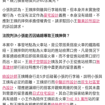
費、精力損害賠償共計60余萬元。
小張則認為，王姨摔倒雖與行李箱有關，但本身并未實施侵
權行為，也沒有法定作為
豪宅設計
義務，本身沒有過錯，不
應對王姨的摔倒承擔侵權責任，請求駁回小王
醫美診所設計
的訴訟請求。
法院判決小張能否因過錯導致王姨摔倒？
本案中，事發地點為火車站，是公眾搭乘搭座火車的鐵路樞
紐。王姨摔倒的地點為火車站的進站檢票口旁，凡是情況下
乘客通過檢票后即搭乘搭座火車，而不會從進站檢票口逆行
而出。是以，王
親子空間設計
姨及其子小王從進站檢票口
無
毒建材
逆行前往時應外行進中盡更高的留意義務。
綠設計師
王姨轉身行走5步后碰著小張的行李箱，說明小張與
王姨有必定的距離，王姨逆行而
中醫診所設計
出
民生社區室
內設計
，理應避讓順行的搭客并觀察周邊的情況，但其未盡
到需要的留意義務
日式住宅設計
，其自己對損害結果的發生
具有過錯。小王作為陪伴王姨前去火車
THE R3 寓所
站的家
屬，對王姨負有相應的照看義
綠裝修設計
務。