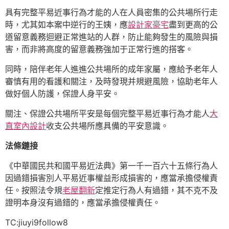
具有完整平易近事行為才能的人在人員密集的公共場所行走
時，尤其如本案中逆行的王姨，應
設計家豪宅
盡到更高的公
道留意義務迴避正常進站的人群，防止能夠發生的風險與損
害，而非將高度的留意義務強加于正常行進的搭客。
同時，陪伴老年人進進公共場所的成年家屬，應給予老年人
審慎有用的看護和關注，及時發現并規避風險，協助老年人
做好個人防護，保證人身平安。
關注、保證公共場所平安是每個完整平易近事行為才能人
大
直室內設計
收支公共場所應具備的平安意識。
法條鏈接
《中華國民共和國平易近法典》第一千一百六十五條行為人
因過錯損害別人平易近事權益形成損害的，應當承擔侵權責
任。按照法令規
老屋翻新
定推定行為人有過錯，其不克不及
證明本身沒有過錯的，應當承擔侵權責任。
TC:jiuyi9follow8