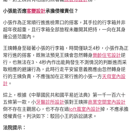
小張能否應
客變設計
承擔侵權責任？
小張作為正常順行進進檢票口的搭客，其手拉的行李箱并非
超年夜超重，且行李箱全部旅程未離開其把持，一向在其身
邊公道范圍內。
王姨轉身至碰著小張的行李箱，時間僅缺乏4秒，小張作為正
常行進的搭客，既無法預見王姨會忽然轉身
樂齡住宅設計
逆
行，也無法在3、4秒內作出能夠發生不測情況的判斷進而采
取相應的避讓行為，此時行走平安留意義務應由忽然轉身逆
行的王姨負責，不應強加在正常行進的小張一方
天母室內設
計
。
綜上，根據《中華國民共和國平易近法典》第一千一百六十
五條第一款，小
牙醫診所設計
張對王姨摔
商業空間室內設計
倒不存在主觀居心，也不存在過
loft風室內設計
掉，不應承擔
侵權責任。判決如下：駁回小王的訴訟請求。
法院提示：