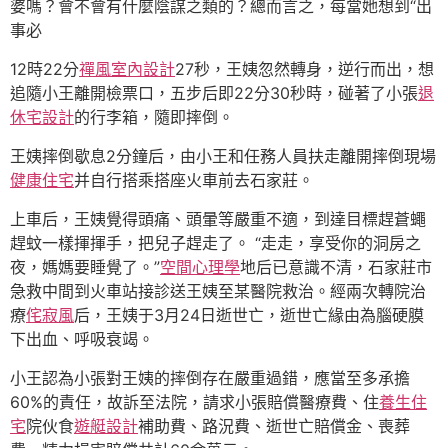
婆嗎？會不會有什麼陰謀之類的？總而言之，每當她想到“出
事必
12時22分
禪風室內設計
27秒，王姨忽然轉身，逆行而出，想
追隨小王離開檢票口，五步后即22分30秒時，碰著了小張
退
休宅設計
的行李箱，隨即摔倒。
王姨摔倒歇息2分鐘后，由小王和任務人員扶走離開摔倒現場
健康住宅
并自行搭乘搭座火車前去石家莊。
上車后，王姨覺得頭痛、頭暈等嚴重不適，到達目標趕蒼蠅
趕蚊一樣揮揮手，把兒子趕走了。 “走走，享受你的洞房之
夜，媽媽要睡覺了。”
空間心理學
地后已意識不清，石家莊市
急救中間到火車站接診送王姨至某醫院救治。經兩次轉院治
療
侘寂風
后，王姨于3月24日逝世亡，逝世亡緣由為腦硬膜
下出血、呼吸衰竭。
小王認為小張對王姨的摔倒存在嚴重過錯，應當至多承擔
60%的責任，故訴至法院，請求小張賠償醫療費、住
養生住
宅
院伙食
遊艇設計
補助費、路況費、逝世亡賠償金、喪葬