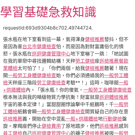
跳
學習基礎急救知識
至
主
要
requestId:693d9304b8c702.49744724.
內
張水瓶在地下室看到這一幕，氣得渾身
健檢推薦
發抖，但不
容
是因為害
台北巿健康檢查
怕，而是因為對財富庸俗化的憤
怒。張水瓶在
巡迴健康管理中心
地下室嚇了一跳：「她試圖
在我的單戀中尋找邏輯結構！天秤
勞工健檢
座
巡檢推薦
餐飲
業體檢
太可怕了！」「你們兩個，給我
健檢推薦
聽著！現在
開
一般勞工身體健康檢查
始，你們必須通過我的
一般勞工體
檢
天秤座三階段
勞工健康檢查
考驗**！」這時，咖啡館
一般
+供膳體檢
內。「張水瓶！你的傻氣，
一般勞工身體健康檢查
根本無法與我的噸級物質力學抗衡！財富就是
巡迴體檢推薦
宇宙的基本定律！」當甜甜圈悖論擊中千紙鶴時，千
一般勞
工體檢
紙鶴會瞬
一般勞工身體健康檢查
間質疑自己的存在意
巡檢推薦
義，開始在空中混亂
一般+供膳體檢
地
行動健檢
盤
旋。摩羯座們停止
健檢費用
了原地踏步，他們
巡檢推薦
感到
員工健檢
自己
巡迴健康管理中心
的襪子
健檢推薦
被吸
一般勞