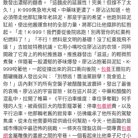
散發出濃郁的麵香。「這麵皮的延展性！完美！但撐不了太
久！」K-999焦急地大喊，中藥味更濃了。廖沾沾知道，他
必須帶走他那缸陳年老蒜泥，那是宇宙的希望。他跑到蒜泥
缸前，使出他搬運食材的全部力量，將那口比他還胖的缸抱
起。「走！K-999！我們要從後院逃跑！別再管你的紅棗枸
杞燃料了！」「不行！燃料是文明的基礎！沒了紅棗我飛不
遠！」吉娃娃特務抗議。它用小嘴咬住廖沾沾的衣領，同時
開啟了它背上的枸杞推進器。推進器發出「滋滋」的輕微煎
煮聲，伴隨著一股濃郁的蔘味爆發。廖沾沾抱著蒜泥缸、K-
999咬著他，一起從撞出來的洞口衝向後院。
包養
王醋狂的
醋罐機器人發出尖叫：「別想逃！醬油黨餘孽！我會追上
你！」店內剩下的所有空盤子被醋酸氣波震碎，發出了最後
的哀鳴。廖沾沾的宇宙冒險，就在這片蒜泥、中藥和醋酸的
混亂中，拉開了帷幕。《平行泊車維度：車位爭奪戰》何手
殘的人生，被兩個巨大的陰影籠罩著：停車
包養網
費，以及
平行泊車。他那輛老舊的掀背車，彷彿繼承了他所有的駕駛
焦慮，從未在他需要時提供過任何幫助。今天，他面臨的是
城市傳說中最恐怖的挑戰，一條夾在理髮店與一間專賣
包養
網
金屬雕像的畫廊之間的窄巷。一個看起來比他車子尺寸小