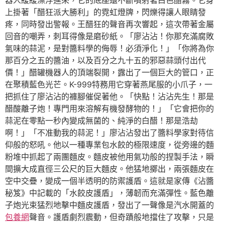
器人緩緩漂浮進來，它的底座還不斷噴射著白色醋霧。它身
上掛著「醋狂派大勝利」的霓虹燈牌，閃爍得讓人眼睛發
疼，同時發出警報。王醋狂的聲音再次響起，這次帶著金屬
回音的嘲弄，刺耳得像是磨砂紙。「廖沾沾！你那充滿腐敗
氣味的蒜泥，是對醬料學的侮辱！必須淨化！」「你將為你
那百分之五的醬油，以及百分之九十五的邪惡蒜頭付出代
價！」醋罐機器人的頂端裂開，露出了一個巨大的管口，正
在聚積藍色光芒。K-999特務用它穿著燕尾服的小爪子，一
把抓住了廖沾沾的褲腳催促著他。「快點！沾沾先生！那是
醋酸離子炮！專門用來溶解有機發酵物的！」「它會把你的
蒜泥在零點一秒內變成無菌的、純淨的白醋！那是浩劫
啊！」「不准動我的蒜泥！」廖沾沾發出了醬料學家對待信
仰般的怒吼。他以一種專業包水餃的極限速度，從旁邊的麵
粉堆中抓起了兩團麵皮。麵皮被他用氣功般的捏製手法，瞬
間擴大成直徑三公尺的巨大麵皮。他猛地擲出，兩張麵皮在
空中交疊，變成一個半透明的防禦護盾。這就是家傳《沾醬
秘笈》中記載的「水餃皮護盾」，薄韌而充滿彈性。藍色離
子炮光束猛烈地擊中麵皮護盾，發出了一聲像是汽水開蓋的
包養網
聲音。護盾劇烈震動，但奇蹟般地擋住了攻擊，只是