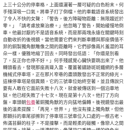
上三十公分的停車格，上面還灑著一層可疑的白色粉末。何
手殘深吸一口氣。將車子打了倒檔。他的車載語音系統發出
了令人不快的女聲：「警告，後方障礙物距離：無限趨近於
零。」「請考慮放棄治療。」他忽略了警告，開始緩慢地倒
車。他最討厭的不是語音系統，而是那兩塊永遠在關鍵時刻
自動收折的後視鏡。當他需要它們來判斷車體與那座價值不
菲的銅製獨角獸雕像之間的距離時，它們卻像兩片羞澀的耳
朵一樣，優雅地縮了回去。同時發出低語：「你還是別看
了，反正你也停不好。」何手殘感覺心臟快要跳出來了。他
轉頭看去，發現那座高聳入雲、覆蓋著鏽跡斑斑鐵網的多層
機械式停車塔，正在那片窄巷的盡頭散發出不正常的綠光。
這棟停車塔是個異類，它的三號車位始終空著，並且傳說只
要有人敢在它面前失敗十八次，就會被傳送到一個泊車地
獄。他已經失敗了十七次。現在是第十八次。他打了方向
盤，車頭朝
包養
著銅獨角獸的方向猛地偏轉。後視鏡發出最
後的溫柔提醒：「再見，世界。」他沒有撞上獨角獸，但他
那顫抖的車尾卻擦到了停車塔三號車位入口處的一根古老、
佈滿苔蘚的柱子。不是撞擊，而是輕柔的碰觸，像戀人之間