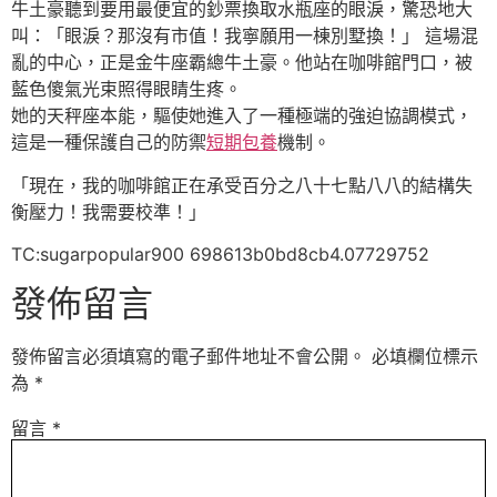
牛土豪聽到要用最便宜的鈔票換取水瓶座的眼淚，驚恐地大
叫：「眼淚？那沒有市值！我寧願用一棟別墅換！」 這場混
亂的中心，正是金牛座霸總牛土豪。他站在咖啡館門口，被
藍色傻氣光束照得眼睛生疼。
她的天秤座本能，驅使她進入了一種極端的強迫協調模式，
這是一種保護自己的防禦
短期包養
機制。
「現在，我的咖啡館正在承受百分之八十七點八八的結構失
衡壓力！我需要校準！」
TC:sugarpopular900 698613b0bd8cb4.07729752
發佈留言
發佈留言必須填寫的電子郵件地址不會公開。
必填欄位標示
為
*
留言
*