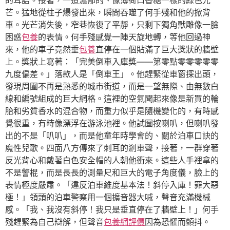
的耳語。接著，一道濃郁的、像薄荷口香糖一樣的綠色光
芒。猛地從柱子爆發出來，瞬間吞噬了何手殘和他的掀背
車。光芒消失後，窄巷恢復了平靜，只剩下獨角獸雕像一臉
困惑
包養
的表情。何手殘感覺一陣天旋地轉，等他回過神
來，他的車子竟然垂
包養
直停在一個貼滿了巨大獎狀的牆壁
上。獎狀上寫著：「完美倒車入庫獎——第零點零零零零零
九度偏差。」落款人是「倒車王」。他趕緊從車窗探出頭，
發現周圍不再是熟悉的城市街道，而是一望無際、由無數白
線和編號組成的巨大網格。這裡的空氣聞起來像是新買的輪
胎和劣質香水的混合物，而重力似乎是隨機變化的，有時感
覺很重，有時像漂浮在游泳池裡。他試圖按喇叭，但喇叭發
出的不是「叭叭」，而是他童年時學會的、關於泊車口訣的
魔性兒歌。四面八方傳來了刺耳的剎車聲，接著，一群穿著
反光背心和戴著白色安全帽的人朝他衝來。這些人手裡拿的
不是警棍，而是長長的測量尺和巨大的電子角度儀，臉上的
表情極度嚴肅。「違反泊車維度基本法！斜停入庫！罪大惡
極！」領頭的泊車警察用一個擴音器大喊，聲音充滿機械
感。「我、我沒有斜停！我只是垂直停在了牆壁上！」何手
殘趕緊為自己辯解，但聲音
包養網評價
因為恐懼而顫抖。