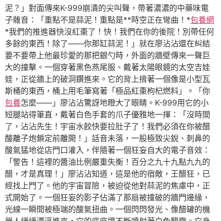
泥？」對面傳來K-999崩潰的尖叫聲，帶著濃濃的中藥味電
子雜音：「重點不是蒜泥！重點是**時空正在彎曲！*
包養網
*我們的推進器快沒紅棗了！快！我們在你的後院！別帶任何
多餘的東西！除了——你那缸蒜泥！」就在廖沾沾還在糾結
要不要帶上他最珍愛的那把銀勺時，外面的牆壁傳來一聲巨
大的撞擊。一個穿著黑色燕尾服、戴著太陽眼鏡的太空吉娃
娃，正從牆上的破洞鑽進來。它的背上揹著一個像是小型瓦
斯桶的東西，桶上用毛筆寫著「極品紅棗枸杞燃料」。「你
包養
怎麼——」廖沾沾驚訝地瞪大了眼睛。K-999用它的小
短腿站得筆直，戴著白色手套的爪子優雅地一揮：「沒時間
了，沾沾先生！宇宙水餃快要拉肚子了！我們必須在你被醋
酸離子炮鎖定前離開！」話音未落，一股極致尖銳、刺鼻的
酸氣猛地從店門口灌入，伴隨著一個狂妄自大的電子音效：
「警告！這裡的醬油比例嚴重失衡！百分之九十九點九九的
醋，才是真理！」廖沾沾知道，這是他的宿敵，王醋狂，已
經找上門了。他的宇宙冒險，被迫從他對蒜泥的焦慮中，正
式開始了。一個狂妄的影子佔滿了那扇被撞破的牆門邊緣，
光線一瞬間被極端的酸氣扭曲。一個閃閃發光、像醋罐的機