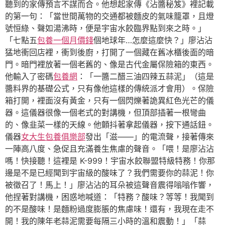
聽到的家傳預言不謀而合。他想起家傳《沾醬秘笈》裡記載
的第一句：「當世間萬物的交通都被麵皮的氣味籠罩，且燈
號恒綠、聲如湯沸時，便是宇宙水餃臨界點到來之時。」
「七點五
包養一個月價錢
個地球年…怎麼這麼快？」廖沾沾
猛地衝回店裡，衝到後廚，打開了一個藏在舊冰櫃後面的暗
門。暗門裡放著一個老舊的、像是古代金屬保險箱的東西。
他輸入了密碼
包養網
：「一醬二醋三油四辣五蒜泥」（這是
醬料界的基礎公式，只有像他這樣的傳統派才會用）。保險
箱打開，裡面沒有黃金，只有一個閃爍著詭異紅色光芒的儀
器。這儀器很像一個老式的對講機，但頂部插著一根彎曲
的、像韭菜一樣的天線。他顫抖著拿起儀器，按下通話鈕。
儀器
女大生包養俱樂部
發出「滋——」的電流聲，接著傳來
一陣高八度、急促且充滿養生焦慮的聲音。「喂！是廖沾沾
嗎！快接聽！這裡是 K-999！宇宙水餃聯盟特級特務！你那
邊是不是已經聞到宇宙級的酸味了？我們需要你的蒜泥！你
被徵召了！馬上！」廖沾沾的耳朵被這聲音震得嗡嗡作響，
他捏著對講機，困惑地喊道：「特務？酸味？等等！我聞到
的不是酸味！是麵粉過度膨脹的焦慮味！還有，我現在走不
開！我的陳年老蒜泥需要每隔三小時的溫和震動！」「蒜