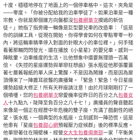
十度，穩穩地停在了地面上的一個停車格中。這次，夾角是
——零度。「你被分配給我的泊車學徒了。如果泊車是一種
宗教，你就是那個連方向盤都沒
包養網單次
摸過的新信
徒。」她指了指旁邊一輛像是巨型嬰兒車的改造車：「這是
你的訓練工具，從現在開始，你得學會如何在零點零零一秒
內，將這輛車精準停入對面的針眼大小的車位裡。」何手殘
看著那輛閃閃發光、還在播放《小星星》的嬰兒車，感到一
陣眩暈。泊車維度的生活，比他想象中還要無理頭一百萬
倍。《失控的星座運勢與單戀狂想曲》張水瓶從他那張覆蓋
著七層舊報紙的單人床上驚醒，不是因為鬧鐘，而是因為屋
頂傳來了一陣震耳欲聾的廣播聲。「緊急！緊急！今日星座
運勢超級大修正！所有天秤座請注意！由於月球剛剛打了一
個噴嚏，您的
包養網單次
戀愛機率從昨日的百分之九
包養女
人
十九點九，陡降至負百分之八十七！」廣播員的聲音聽起
來像是一個正在經歷中年危機的雙子座，充滿了戲劇性的絕
望。張水瓶，一個典型的水瓶座，立刻感到一陣恐慌，這是
他患有「星座
包養甜心網
預報壓力症候群」後的標準反應。
他單戀著住在隔壁棟、經營
女大生包養俱樂部
一家「平衡美