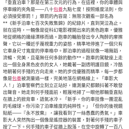
「垂直泊車？那是在第三次元的行為，在這裡，你的車體與
停車線的夾角是——八十
包養
九點七度！按照維度法則，你
必須接受懲罰！」懲罰的內容是：無限次觀看一部名為
**《新手泊車七百次失敗集錦》的紀錄片，直到哭泣為止。
就在這時，一輛像是從科幻電影裡開出來的黑色跑車，優雅
地從網格的邊緣漂移而過。跑車的輪胎發出令人陶醉的摩擦
聲，它以一種近乎蔑視重力的姿態，精準地停進了一個只有
它車身尺寸寬度的停車格中。那泊車的過程就像一場舞蹈，
流暢、完美，且毫無任何多餘的動作**。跑車的駕駛座上走
出一個全身黑色皮衣的女人，她戴著一副透明護目鏡，冷酷
地朝著何手殘的方向走來。她的步伐優雅而精準，每一步都
像是
包養
被測量過一樣，完美地落在網格線上。「車影大
人！」泊車警察們立刻立正站好，連測量尺都顫抖著不敢發
出聲音。她走到何手殘面前，輕蔑地掃了一眼他那輛垂直貼
在牆上的掀背車，語氣冰冷。「新手，你的車技像一團混亂
的毛線球。你污染了泊車維度的純粹性。」「但你的後視鏡
貼紙——『永不放棄』，讓我看到了一絲愚蠢的勇氣。」車
影大人突然掏出一個像是遙控器的裝置，對著何手殘的車子
按了一下。何手殘的車子從牆上脫落，在空中旋轉了一百八