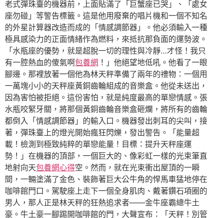
老式彈珠臺的機器前，上面貼滿了「巨蟹座已哭」、「處女
座勿碰」等警告標籤。這是他用廢棄的唱片機和一個不知名
的外星計算器改造而成的「情感調節器」。他必須輸入一種
極具感染力的正面情緒作為燃料，來抵抗那負面的運勢波。
「水瓶座的優勢，就是超脫一切的理性與冷靜…才怪！我只
有一腔熱血的傻氣啊
包養網
！」他絕望地低吼。他看了一眼
腳邊。那裡放著一個他為林天秤準備了兩年的禮物：一個用
一萬塊小小的天秤座黃銅齒輪組成的音樂盒。他從未送出，
因為害怕被拒絕。這份害怕，就是純度最高的單戀情感。張
水瓶咬緊牙關，將那個黃銅齒輪音樂盒砸爛，將所有的齒輪
都倒入「情感調節器」的輸入口。機器發出刺耳的尖叫，接
著，彈珠臺上的燈光開始瘋狂閃爍，發出警告。「能量超
載！檢測到極致純粹的單戀能量！目標：提升天秤座運
勢！」在機器的頂部，一個巨大的、像彩虹一樣的光束筆直
地射向天
包養網心得
空。然而，就在光束衝出屋頂的一瞬
間，一輛塗滿了金色、裝飾著巨大公牛角的悍馬車猛地停在
咖啡館門口。駕駛座上走下一個全身肌肉、戴著鑽石項圈的
男人，那人正是林天秤的狂熱追求者——金牛座霸總牛土
豪。牛土豪一腳踢開咖啡館的門，大聲宣布：「天秤！別管