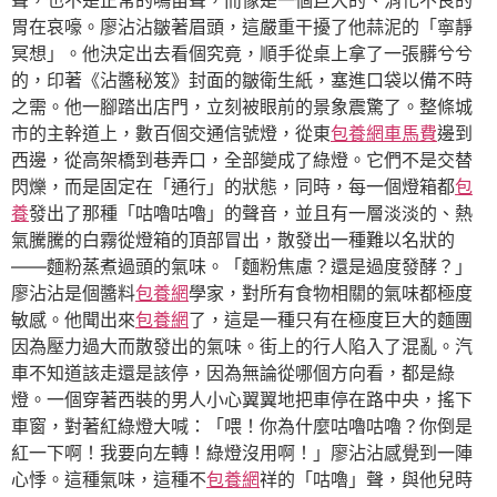
聲，也不是正常的鳴笛聲，而像是一個巨大的、消化不良的
胃在哀嚎。廖沾沾皺著眉頭，這嚴重干擾了他蒜泥的「寧靜
冥想」。他決定出去看個究竟，順手從桌上拿了一張髒兮兮
的，印著《沾醬秘笈》封面的皺衛生紙，塞進口袋以備不時
之需。他一腳踏出店門，立刻被眼前的景象震驚了。整條城
市的主幹道上，數百個交通信號燈，從東
包養網車馬費
邊到
西邊，從高架橋到巷弄口，全部變成了綠燈。它們不是交替
閃爍，而是固定在「通行」的狀態，同時，每一個燈箱都
包
養
發出了那種「咕嚕咕嚕」的聲音，並且有一層淡淡的、熱
氣騰騰的白霧從燈箱的頂部冒出，散發出一種難以名狀的
——麵粉蒸煮過頭的氣味。「麵粉焦慮？還是過度發酵？」
廖沾沾是個醬料
包養網
學家，對所有食物相關的氣味都極度
敏感。他聞出來
包養網
了，這是一種只有在極度巨大的麵團
因為壓力過大而散發出的氣味。街上的行人陷入了混亂。汽
車不知道該走還是該停，因為無論從哪個方向看，都是綠
燈。一個穿著西裝的男人小心翼翼地把車停在路中央，搖下
車窗，對著紅綠燈大喊：「喂！你為什麼咕嚕咕嚕？你倒是
紅一下啊！我要向左轉！綠燈沒用啊！」廖沾沾感覺到一陣
心悸。這種氣味，這種不
包養網
祥的「咕嚕」聲，與他兒時