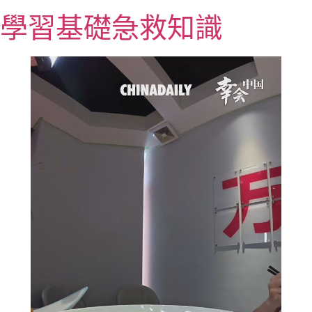
跳
學習基礎急救知識
至
主
要
內
容