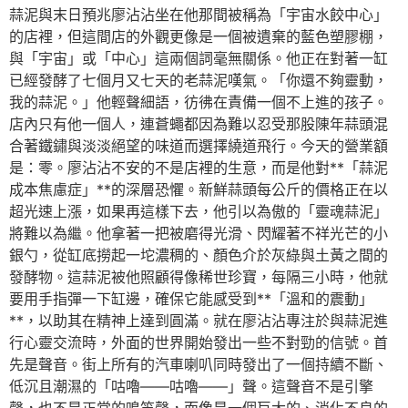
蒜泥與末日預兆廖沾沾坐在他那間被稱為「宇宙水餃中心」
的店裡，但這間店的外觀更像是一個被遺棄的藍色塑膠棚，
與「宇宙」或「中心」這兩個詞毫無關係。他正在對著一缸
已經發酵了七個月又七天的老蒜泥嘆氣。「你還不夠靈動，
我的蒜泥。」他輕聲細語，彷彿在責備一個不上進的孩子。
店內只有他一個人，連蒼蠅都因為難以忍受那股陳年蒜頭混
合著鐵鏽與淡淡絕望的味道而選擇繞道飛行。今天的營業額
是：零。廖沾沾不安的不是店裡的生意，而是他對**「蒜泥
成本焦慮症」**的深層恐懼。新鮮蒜頭每公斤的價格正在以
超光速上漲，如果再這樣下去，他引以為傲的「靈魂蒜泥」
將難以為繼。他拿著一把被磨得光滑、閃耀著不祥光芒的小
銀勺，從缸底撈起一坨濃稠的、顏色介於灰綠與土黃之間的
發酵物。這蒜泥被他照顧得像稀世珍寶，每隔三小時，他就
要用手指彈一下缸邊，確保它能感受到**「溫和的震動」
**，以助其在精神上達到圓滿。就在廖沾沾專注於與蒜泥進
行心靈交流時，外面的世界開始發出一些不對勁的信號。首
先是聲音。街上所有的汽車喇叭同時發出了一個持續不斷、
低沉且潮濕的「咕嚕——咕嚕——」聲。這聲音不是引擎