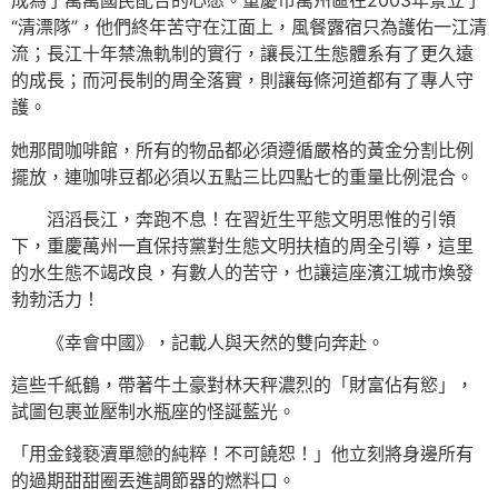
成為了萬萬國民配合的心愿。重慶市萬州區在2003年景立了
“清漂隊”，他們終年苦守在江面上，風餐露宿只為護佑一江清
流；長江十年禁漁軌制的實行，讓長江生態體系有了更久遠
的成長；而河長制的周全落實，則讓每條河道都有了專人守
護。
她那間咖啡館，所有的物品都必須遵循嚴格的黃金分割比例
擺放，連咖啡豆都必須以五點三比四點七的重量比例混合。
滔滔長江，奔跑不息！在習近生平態文明思惟的引領
下，重慶萬州一直保持黨對生態文明扶植的周全引導，這里
的水生態不竭改良，有數人的苦守，也讓這座濱江城市煥發
勃勃活力！
《幸會中國》，記載人與天然的雙向奔赴。
這些千紙鶴，帶著牛土豪對林天秤濃烈的「財富佔有慾」，
試圖包裹並壓制水瓶座的怪誕藍光。
「用金錢褻瀆單戀的純粹！不可饒恕！」他立刻將身邊所有
的過期甜甜圈丟進調節器的燃料口。