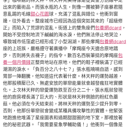
學」咖啡館的林天秤。林天秤完美得像是從黃金分割線中走
出來的藝術品。而張水瓶的人生，則像一團被獅子座暴君隨
意亂踢的毛線
甜心花園
球，充滿了混亂與錯位。他衝到窗
邊，往外看去。整座城市已經因為這個突如其來的「超級修
正」而陷入了荒謬的混亂。街道上的雙魚座們
包養網dcard
，
開始不受控制地流下鹹鹹的海水淚，他們無法停止地哭泣，
導致城市低窪處已經形成了小型潟湖。那些摩羯
包養網dcard
座的上班族，嚴格遵守著廣播中「摩羯座今天適合原地踏
步，否則將失去襪子」的指令。數百名西裝筆挺的摩羯座
包
養一個月價錢
正整齊地站在原地，他們的鞋子裡裝滿了已經
潮濕的淚水。「負百分之八十七？」張水瓶喃喃自語，感到
胃部一陣翻騰，他知道這代表著什麼。林天秤的運勢越差，
他那股積壓已久、無處安放的單戀能量就會越發瘋狂地實體
化。上次林天秤的戀愛運勢跌至百分之二十，張水瓶就發現
他的廚房裡長滿了巨大的、形狀是林天秤側臉的粉紅色蘑
菇。他必須在今天結束前，將林天秤的運勢至少提升到零。
否則，他那份單戀就會變成某種具備攻擊性的實體。他緊張
地跑進他堆滿了星座圖表和過期甜甜圈的地下室，那裡放著
他的秘密武器。「我需要星象學輔助儀！」他衝到一個像是