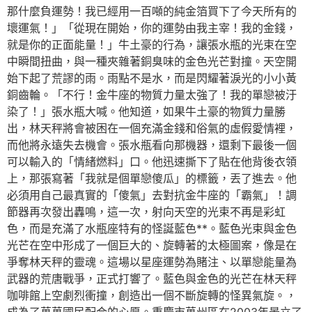
那什麼負運勢！我已經用一百噸的純金箔買下了今天所有的
壞運氣！」「從現在開始，你的運勢由我主宰！我的金錢，
就是你的正面能量！」牛土豪的行為，讓張水瓶的光束在空
中瞬間扭曲，與一種夾雜著銅臭味的金色光芒對撞。天空開
始下起了荒謬的雨。雨點不是水，而是閃耀著淚光的小小黃
銅齒輪。「不行！金牛座的物質力量太強了！我的單戀被汙
染了！」張水瓶大喊。他知道，如果牛土豪的物質力量勝
出，林天秤將會被困在一個充滿金錢和俗氣的虛假愛情裡，
而他將永遠失去機會。張水瓶看向那機器，還剩下最後一個
可以輸入的「情緒燃料」口。他迅速撕下了貼在他背後衣領
上，那張寫著「我就是個單戀傻瓜」的標籤，丟了進去。他
必須用自己最真實的「傻氣」去對抗金牛座的「霸氣」！調
節器再次發出轟鳴，這一次，射向天空的光束不再是彩虹
色，而是充滿了水瓶座特有的怪誕藍色**。藍色光束與金色
光芒在空中形成了一個巨大的、旋轉著的太極圖案，像是在
爭奪林天秤的靈魂。這場以星座運勢為賭注、以單戀能量為
武器的荒唐戰爭，正式打響了。藍色與金色的光芒在林天秤
咖啡館上空劇烈衝撞，創造出一個不斷旋轉的怪異氣旋。，