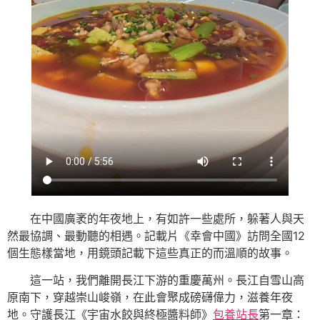
在中國廣袤的年夜地上，有如許一些處所，躲著人與天
然最協調、最動聽的相遇。記載片《幸會中國》訪問全國12
個生態樣當地，用鏡頭記載下這些真正的而溫順的故事。
這一站，我們離開長江下游的重慶萬州。長江自雪山高
原南下，穿越崇山峻嶺，在此會聚成磅礴偉力，滋養年夜
地。守護長江《宇宙水餃與終極醬料師》
包養站長
第一章：