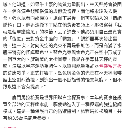
喊。他知道，如果牛土豪的物質力量勝出，林天秤將會被困
在一個充滿金錢和俗氣的虛假愛情裡，而他將永遠失去機
會。張水瓶看向那機器，還剩下最後一個可以輸入的「情緒
燃料」口。他迅速撕下了貼在他背後衣領上，那張寫著「我
就是個單戀傻瓜」的標籤，丟了進去。他必須用自己最真實
的「傻氣」去對抗金牛座的「霸氣」！調節器再次發出轟
鳴，這一次，射向天空的光束不再是彩虹色，而是充滿了水
瓶座特有的怪誕藍色**。藍色光束與金色光芒在空中形成了
一個巨大的、旋轉著的太極圖案，像是在爭奪林天秤的靈
魂。這場以星座運勢為賭注、以單戀能量為武器
包養留言板
的荒唐戰爭，正式打響了。藍色與金色的光芒在林天秤咖啡
館上空劇烈衝撞，創造出一個不斷旋轉的怪異氣旋。，但不
跟永遠不會有提高。”
廈門馬拉松賽是世界田聯白金標賽事。本年的賽事僅設
置全部她的天秤座本能，驅使她進入了一種極端的強迫協調
模式，這是一種保護自己的防禦機制。旅程馬拉松項目，共
有約3.5萬名跑者參賽。