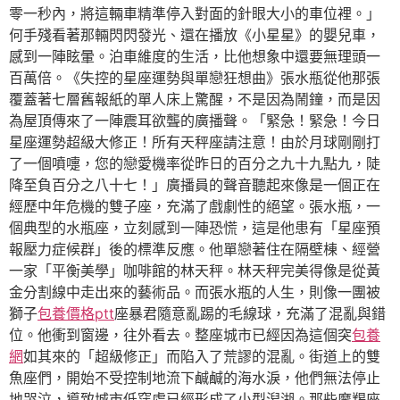
零一秒內，將這輛車精準停入對面的針眼大小的車位裡。」
何手殘看著那輛閃閃發光、還在播放《小星星》的嬰兒車，
感到一陣眩暈。泊車維度的生活，比他想象中還要無理頭一
百萬倍。《失控的星座運勢與單戀狂想曲》張水瓶從他那張
覆蓋著七層舊報紙的單人床上驚醒，不是因為鬧鐘，而是因
為屋頂傳來了一陣震耳欲聾的廣播聲。「緊急！緊急！今日
星座運勢超級大修正！所有天秤座請注意！由於月球剛剛打
了一個噴嚏，您的戀愛機率從昨日的百分之九十九點九，陡
降至負百分之八十七！」廣播員的聲音聽起來像是一個正在
經歷中年危機的雙子座，充滿了戲劇性的絕望。張水瓶，一
個典型的水瓶座，立刻感到一陣恐慌，這是他患有「星座預
報壓力症候群」後的標準反應。他單戀著住在隔壁棟、經營
一家「平衡美學」咖啡館的林天秤。林天秤完美得像是從黃
金分割線中走出來的藝術品。而張水瓶的人生，則像一團被
獅子
包養價格ptt
座暴君隨意亂踢的毛線球，充滿了混亂與錯
位。他衝到窗邊，往外看去。整座城市已經因為這個突
包養
網
如其來的「超級修正」而陷入了荒謬的混亂。街道上的雙
魚座們，開始不受控制地流下鹹鹹的海水淚，他們無法停止
地哭泣，導致城市低窪處已經形成了小型潟湖。那些摩羯座