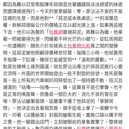
都因為難以忍受那股陳年蒜頭混合著鐵鏽與淡淡絕望的味道
而選擇繞道飛行。今天的營業額是：零。廖沾沾不安的不是
店裡的生意，而是他對**「蒜泥成本焦慮症」**的深層恐
懼。新鮮蒜頭每公斤的價格正在以超光速上漲，如果再這樣
下去，他引以為傲的「
包養網
靈魂蒜泥」將難以為繼。他拿
著一把被磨得光滑、閃耀著不祥光芒的小銀勺，從缸底撈起
一坨濃稠的、顏色介於灰綠與土
包養網比較
黃之間的發酵
物。這蒜泥被他照顧得像稀世珍寶，每隔三小時，他就要用
手指彈一下缸邊，確保它能感受到**「溫和的震動」**，以
助其在精神上達到圓滿。就在廖沾沾專注於與蒜泥進行心靈
交流時，外面的世界開始發出一些不對勁的信號。首先是聲
音。街上所有的汽車喇叭同時發出了一個持續不斷、低沉且
潮濕的「咕嚕——咕嚕——」聲。這聲音不是引擎聲，也不
是正常的鳴笛聲，而像是一個巨大的、消化不良的胃在哀
嚎。廖沾沾皺著眉頭，這嚴重干擾了他蒜泥的「寧靜冥
想」。他決定出去看個究竟，順手從桌上拿了一張髒兮兮
的，印著《沾醬秘笈》封面的皺衛生紙，塞進口袋以備不時
之需。他一腳踏出店門，立刻被眼前的景象震驚了。整條城
市的主幹道上，數百個交通信號燈，
包養
從東邊
甜心寶貝包