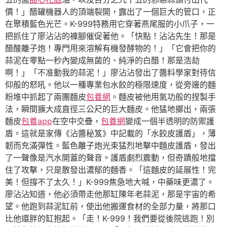
價！」醋罐機器人的頂端裂開，露出了一個巨大的管口，正
在聚積藍色光芒。K-999特務用它穿著燕尾服的小爪子，一
把抓住了廖沾沾的褲腳催促著他。「快點！沾沾先生！那是
醋酸離子炮！專門用來溶解有機發酵物的！」「它會把你的
蒜泥在零點一秒內變成無菌的、純淨的白醋！那是浩劫
啊！」「不准動我的蒜泥！」廖沾沾發出了醬料學家對待信
仰般的怒吼。他以一種專業包水餃的極限速度，從旁邊的麵
粉堆中抓起了兩團麵皮
包養網
。麵皮被他用氣功般的捏製手
法，瞬間擴大成直徑三公尺的巨大麵皮。他猛地擲出，兩張
麵皮
包養app
在空中交疊，
包養網
變成一個半透明的防禦護
盾。這就是家傳《沾醬秘笈》中記載的「水餃皮護盾」，薄
韌而充滿彈性。藍色離子炮光束猛烈地擊中麵皮護盾，發出
了一聲像是汽水開蓋的聲音。護盾劇烈震動，但奇蹟般地擋
住了攻擊，只是散發出濃郁的麵香。「這麵皮的延展性！完
美！但撐不了太久！」K-999焦急地大喊，中藥味更濃了。
廖沾沾知道，他必須帶走他那缸陳年老蒜泥，那是宇宙的希
望。他跑到蒜泥缸前，使出他搬運食材的全部力量，將那口
比他還胖的缸抱起。「走！K-999！我們要從後院逃跑！別