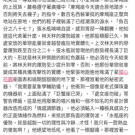
的上班族，嚴格遵守著廣播中「摩羯座今天適合原地踏步，
否則將失去襪子」的指令。數百名西裝筆挺的摩羯座正整齊
地站在原地，他們的鞋子裡裝滿了已經潮濕的淚水。「負百
分之八十七？」張水瓶喃喃自語，感到胃部一陣翻騰，他知
道這代表著什麼。林天秤的運勢越差，他那股積壓已久、無
處安放的單戀能量就會越發瘋狂地實體化。上次林天秤的戀
愛運勢跌至百分之二十，張水瓶就發現他的廚房裡長滿了巨
大的、形狀是林天秤側臉的粉紅色蘑菇。他必須在今天結束
前，將林天秤的運勢至少提升到零。否則，他那份單戀就會
變成某種具備攻擊性的實體。他緊張地跑進他堆滿了星
甜心
花園
座圖表和過期甜甜圈的地下室，那裡放著他的秘密武
器。「我需要星象學輔助儀！」他衝到一個像是老式彈珠臺
的機器前，上面貼滿了「巨蟹座已哭」、「處女座勿碰」等
警告標籤。這是他用廢棄的唱片機和一個不知名的外星計算
器改造而成的「情感調節器」。他必須輸入一種極具感染力
的正面情緒作為燃料，來抵抗那負面的運勢波。「水瓶座的
優勢，就是超脫一切的理性與冷靜…才怪！我只有一腔熱血
的傻氣啊！」他絕望地低吼。他看了一眼腳邊。那裡放著一