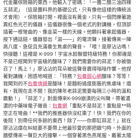
代金屬保險箱的東西。他輸入了密碼：「一醬二醋三油四辣
五蒜泥」（這是醬料界的基礎公式，只有像他這樣的傳統派
才會用）。保險箱打開，裡面沒有黃金，只有一個閃爍著詭
異紅色光芒的儀器。這儀器很像一個老式的對講機，但頂部
插著一根彎曲的、像韭菜一樣的天線。他顫抖著拿起儀器，
按下通話鈕。儀器發出「滋——」的電流聲，接著傳來一陣
高八度、急促且充滿養生焦慮的聲音。「喂！是廖沾沾嗎！
快接聽！這裡是 K-999！宇宙水餃聯盟特級特務！你那邊是
不是已經聞到宇宙級的酸味了？我們需要你的蒜泥！你被徵
召了！馬上！」廖沾沾的耳朵被這聲音震得嗡嗡作響，他捏
著對講機，困惑地喊道：「特務？
包養甜心網
酸味？等等！
我聞到的不
包養情婦
是酸味！是麵粉過度膨脹的焦慮味！還
有，我現在走不開！我的陳年老蒜泥需要每隔三小時的溫和
震動！」「蒜泥？」對面傳來K-999崩潰的尖叫聲，帶著濃
濃的中藥味電子雜音：
包養網
「重點不是蒜泥！重點是**時
空正在彎曲！**我們的推進器快沒紅棗了！快！我們在你的
後院！別帶任何多餘的東西！除了——你那缸蒜泥！」就在
廖沾沾還在糾結要不要帶上他最珍愛的那把銀勺時，外面的
牆壁傳來一聲巨大的撞擊。一個穿著黑色燕尾服、戴著太陽