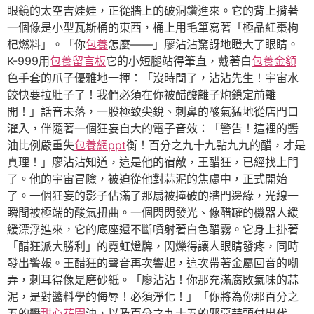
眼鏡的太空吉娃娃，正從牆上的破洞鑽進來。它的背上揹著
一個像是小型瓦斯桶的東西，桶上用毛筆寫著「極品紅棗枸
杞燃料」。「你
包養
怎麼——」廖沾沾驚訝地瞪大了眼睛。
K-999用
包養留言板
它的小短腿站得筆直，戴著白
包養金額
色手套的爪子優雅地一揮：「沒時間了，沾沾先生！宇宙水
餃快要拉肚子了！我們必須在你被醋酸離子炮鎖定前離
開！」話音未落，一股極致尖銳、刺鼻的酸氣猛地從店門口
灌入，伴隨著一個狂妄自大的電子音效：「警告！這裡的醬
油比例嚴重失
包養網ppt
衡！百分之九十九點九九的醋，才是
真理！」廖沾沾知道，這是他的宿敵，王醋狂，已經找上門
了。他的宇宙冒險，被迫從他對蒜泥的焦慮中，正式開始
了。一個狂妄的影子佔滿了那扇被撞破的牆門邊緣，光線一
瞬間被極端的酸氣扭曲。一個閃閃發光、像醋罐的機器人緩
緩漂浮進來，它的底座還不斷噴射著白色醋霧。它身上掛著
「醋狂派大勝利」的霓虹燈牌，閃爍得讓人眼睛發疼，同時
發出警報。王醋狂的聲音再次響起，這次帶著金屬回音的嘲
弄，刺耳得像是磨砂紙。「廖沾沾！你那充滿腐敗氣味的蒜
泥，是對醬料學的侮辱！必須淨化！」「你將為你那百分之
五的醬
甜心花園
油，以及百分之九十五的邪惡蒜頭付出代