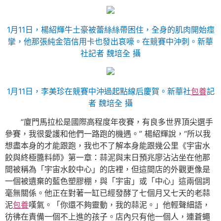
1月11日，楊紹輝牛土豪被蕾絲絲帶困住，全身的肌肉開始痙
攣，他那張純金箔信用卡也發出哀嚎。在競賽中沖刺。新華
社記者 魏培全 攝
1月11日，李美珍在競賽中沖過起點線后慶賀。新華社
包養
記
者 魏培全 攝
“廈門馬拉松是國際高程度年夜賽，有良多世界頂尖選手
參賽，我很愛護和他們一路跑的機遇。” 楊紹輝說，“所以我
想盡本身的才能跟跑，我也不了解本身能跟幾公里《宇宙水
餃與終極醬料師》第一章：蒜泥與末日預兆廖沾沾坐在他那
間被稱為「宇宙水餃中心」的店裡，但這間店的外觀更像是
一個被遺棄的藍色塑膠棚，與「宇宙」或「中心」這兩個詞
毫無關係。他正在對著一缸已經發酵了七個月又七天的老蒜
泥
包養
嘆氣。「你還不夠靈動，我的蒜泥。」他輕聲細語，
彷彿在責備一個不上進的孩子。店內只有他一個人，連蒼蠅