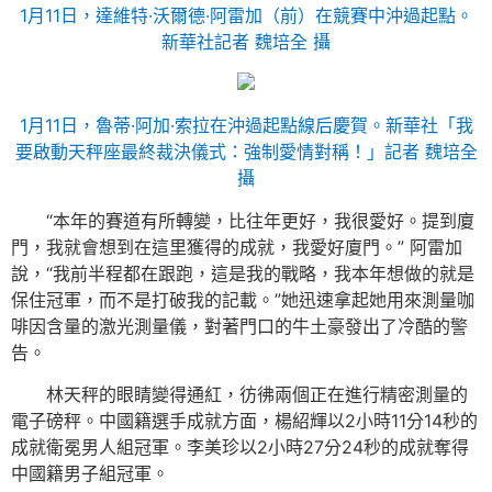
1月11日，達維特·沃爾德·阿雷加（前）在競賽中沖過起點。
新華社記者 魏培全 攝
1月11日，魯蒂·阿加·索拉在沖過起點線后慶賀。新華社「我
要啟動天秤座最終裁決儀式：強制愛情對稱！」記者 魏培全
攝
“本年的賽道有所轉變，比往年更好，我很愛好。提到廈
門，我就會想到在這里獲得的成就，我愛好廈門。” 阿雷加
說，“我前半程都在跟跑，這是我的戰略，我本年想做的就是
保住冠軍，而不是打破我的記載。”她迅速拿起她用來測量咖
啡因含量的激光測量儀，對著門口的牛土豪發出了冷酷的警
告。
林天秤的眼睛變得通紅，彷彿兩個正在進行精密測量的
電子磅秤。中國籍選手成就方面，楊紹輝以2小時11分14秒的
成就衛冕男人組冠軍。李美珍以2小時27分24秒的成就奪得
中國籍男子組冠軍。