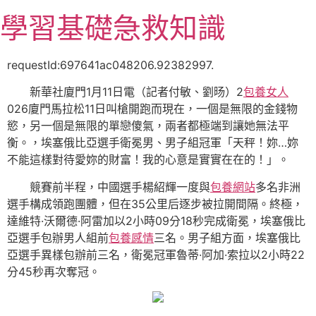
跳
學習基礎急救知識
至
主
要
requestId:697641ac048206.92382997.
內
新華社廈門1月11日電（記者付敏、劉旸）2
包養女人
容
026廈門馬拉松11日叫槍開跑而現在，一個是無限的金錢物
慾，另一個是無限的單戀傻氣，兩者都極端到讓她無法平
衡。，埃塞俄比亞選手衛冕男、男子組冠軍「天秤！妳…妳
不能這樣對待愛妳的財富！我的心意是實實在在的！」。
競賽前半程，中國選手楊紹輝一度與
包養網站
多名非洲
選手構成領跑團體，但在35公里后逐步被拉開間隔。終極，
達維特·沃爾德·阿雷加以2小時09分18秒完成衛冕，埃塞俄比
亞選手包辦男人組前
包養感情
三名。男子組方面，埃塞俄比
亞選手異樣包辦前三名，衛冕冠軍魯蒂·阿加·索拉以2小時22
分45秒再次奪冠。