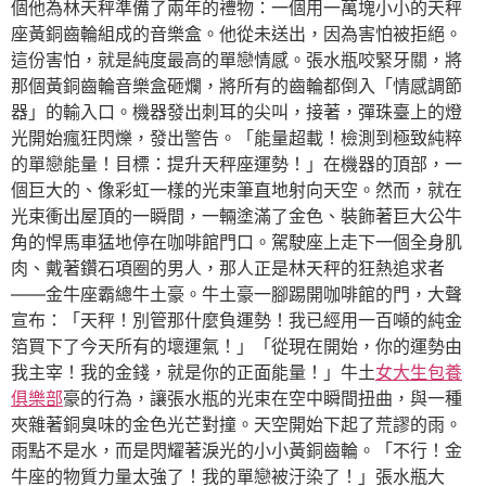
個他為林天秤準備了兩年的禮物：一個用一萬塊小小的天秤
座黃銅齒輪組成的音樂盒。他從未送出，因為害怕被拒絕。
這份害怕，就是純度最高的單戀情感。張水瓶咬緊牙關，將
那個黃銅齒輪音樂盒砸爛，將所有的齒輪都倒入「情感調節
器」的輸入口。機器發出刺耳的尖叫，接著，彈珠臺上的燈
光開始瘋狂閃爍，發出警告。「能量超載！檢測到極致純粹
的單戀能量！目標：提升天秤座運勢！」在機器的頂部，一
個巨大的、像彩虹一樣的光束筆直地射向天空。然而，就在
光束衝出屋頂的一瞬間，一輛塗滿了金色、裝飾著巨大公牛
角的悍馬車猛地停在咖啡館門口。駕駛座上走下一個全身肌
肉、戴著鑽石項圈的男人，那人正是林天秤的狂熱追求者
——金牛座霸總牛土豪。牛土豪一腳踢開咖啡館的門，大聲
宣布：「天秤！別管那什麼負運勢！我已經用一百噸的純金
箔買下了今天所有的壞運氣！」「從現在開始，你的運勢由
我主宰！我的金錢，就是你的正面能量！」牛土
女大生包養
俱樂部
豪的行為，讓張水瓶的光束在空中瞬間扭曲，與一種
夾雜著銅臭味的金色光芒對撞。天空開始下起了荒謬的雨。
雨點不是水，而是閃耀著淚光的小小黃銅齒輪。「不行！金
牛座的物質力量太強了！我的單戀被汙染了！」張水瓶大