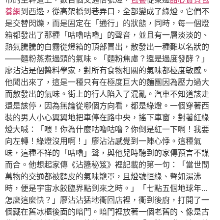
養網
到西邊，從高架橋到巷弄口，全部變成了綠燈。它們不
是交替閃爍，而是固定在「通行」的狀態，同時，每一個燈
箱都發出了那種「咕嚕咕嚕」的聲音，並且有一層淡淡的、
熱氣騰騰的白霧從燈箱的頂部冒出，散發出一種難以名狀的
——麵粉蒸煮過頭的氣味。「麵粉焦慮？還是過度發酵？」
廖沾沾是個醬料學家，對所有食物相關的氣味都極度敏感。
他聞出來了，這是一種只有在極度巨大的麵團因為壓力過大
而散發出的氣味。街上的行人陷入了混亂。汽車不知道該走
還是該停，因為無論從哪個方向看，都是綠燈。一個穿著西
裝的男人小心翼翼地把車停在路中央，搖下車窗，對著紅綠
燈大喊：「喂！你為什麼咕嚕咕嚕？你倒是紅一下啊！我要
向左轉！綠燈沒用啊！」廖沾沾感覺到一陣心悸。這種氣
味，這種不祥的「咕嚕」聲，與他兒時聽到的家傳預言不謀
而合。他想起家傳《沾醬秘笈》裡記載的第一句：「當世間
萬物的交通都被麵皮的氣味籠罩，且燈號恒綠、聲如湯沸
時，便是宇宙水餃臨界點到來之時。」「七點五個地球年…
怎麼這麼快？」廖沾沾猛地衝回店裡，衝到後廚，打開了一
個藏在舊冰櫃後面的暗門。暗門裡放著一個老舊的、像是古