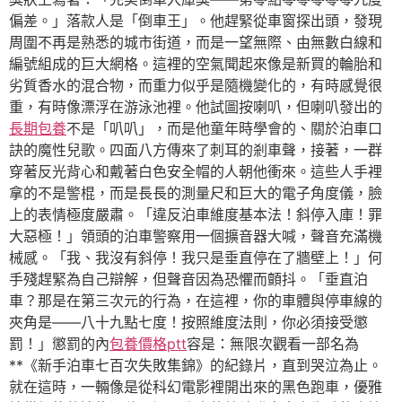
偏差。」落款人是「倒車王」。他趕緊從車窗探出頭，發現
周圍不再是熟悉的城市街道，而是一望無際、由無數白線和
編號組成的巨大網格。這裡的空氣聞起來像是新買的輪胎和
劣質香水的混合物，而重力似乎是隨機變化的，有時感覺很
重，有時像漂浮在游泳池裡。他試圖按喇叭，但喇叭發出的
長期包養
不是「叭叭」，而是他童年時學會的、關於泊車口
訣的魔性兒歌。四面八方傳來了刺耳的剎車聲，接著，一群
穿著反光背心和戴著白色安全帽的人朝他衝來。這些人手裡
拿的不是警棍，而是長長的測量尺和巨大的電子角度儀，臉
上的表情極度嚴肅。「違反泊車維度基本法！斜停入庫！罪
大惡極！」領頭的泊車警察用一個擴音器大喊，聲音充滿機
械感。「我、我沒有斜停！我只是垂直停在了牆壁上！」何
手殘趕緊為自己辯解，但聲音因為恐懼而顫抖。「垂直泊
車？那是在第三次元的行為，在這裡，你的車體與停車線的
夾角是——八十九點七度！按照維度法則，你必須接受懲
罰！」懲罰的內
包養價格ptt
容是：無限次觀看一部名為
**《新手泊車七百次失敗集錦》的紀錄片，直到哭泣為止。
就在這時，一輛像是從科幻電影裡開出來的黑色跑車，優雅