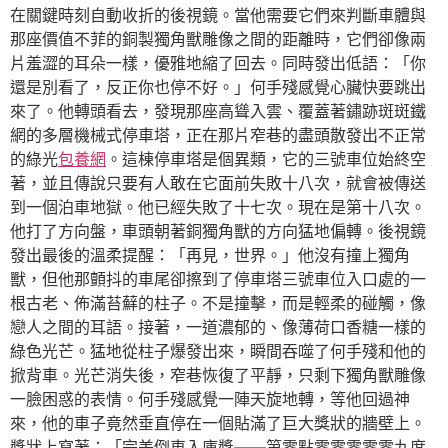
在關鍵時刻自動收折的後視鏡。當他需要它們來判斷車體與
那座價值不菲的銅製獨角獸雕像之間的距離時，它們卻像兩
片羞澀的耳朵一樣，優雅地縮了回去。同時發出低語：「你
還是別看了，反正你也停不好。」何手殘感覺心臟快要跳出
來了。他轉頭看去，發現那座高聳入雲、覆蓋著鏽跡斑斑鐵
網的多層機械式停車塔，正在那片窄巷的盡頭散發出不正常
的綠光
包養網
。這棟停車塔是個異類，它的三號車位始終空
著，並且傳說只要有人敢在它面前失敗十八次，就會被傳送
到一個泊車地獄。他已經失敗了十七次。現在是第十八次。
他打了方向盤，車頭朝著銅獨角獸的方向猛地偏轉。後視鏡
發出最後的溫柔提醒：「再見，世界。」他沒有撞上獨角
獸，但他那顫抖的車尾卻擦到了停車塔三號車位入口處的一
根古老、佈滿苔蘚的柱子。不是撞擊，而是輕柔的碰觸，像
戀人之間的耳語。接著，一道濃郁的、像薄荷口香糖一樣的
綠色光芒。猛地從柱子爆發出來，瞬間吞噬了何手殘和他的
掀背車。光芒消失後，窄巷恢復了平靜，只剩下獨角獸雕像
一臉困惑的表情。何手殘感覺一陣天旋地轉，等他回過神
來，他的車子竟然垂直停在一個貼滿了巨大獎狀的牆壁上。
獎狀上寫著：「完美倒車入庫獎——第零點零零零零零九度