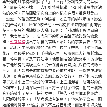
再管你的紅棗枸杞燃料了！」「不行！燃料是文明的基礎！
沒了紅棗我飛不遠！」吉娃娃特務抗議。它用小嘴咬住廖沾
沾的衣領，同時開啟了它背上的枸杞推進器。推進器發出
「滋滋」的輕微煎煮聲，伴隨著一股濃郁的蔘味爆發。廖沾
沾抱著蒜泥缸、K-999咬著他，一起從撞出來的洞口衝向後
院。王醋狂的醋罐機器人發出尖叫：「別想逃！醬油黨餘
孽！我會追上你！」店內剩下的所有空盤子被醋酸氣波震
碎，
包養價格
發出了最後的哀鳴。廖沾沾的宇宙冒險，就在
這片蒜泥、中藥和醋酸的混亂中，拉開了帷幕。《平行泊車
維度：車位爭奪戰》何手殘的人生，被兩個巨大的陰影籠罩
著：停車費，以及平行泊車。他那輛老舊的掀背車，彷彿繼
承了他所有的駕駛焦慮，從未在他需要時提供過任何幫助。
今天，他面臨的是城市傳說中最恐怖的挑戰，一條夾在理髮
店與一間專賣金屬雕像的畫廊之間的窄巷。一個看起來比他
車子尺寸小上三十公分的停車格，上面還灑著一層可疑的白
色粉末。何手殘深吸一口氣。將車子打了倒檔。他的車載語
音系統發出了令人不快的女聲：「警告，後方障礙物距離：
無限趨近於零。」「請考慮放棄治療。」他忽略了警告，開
始緩慢地倒車。他最討厭的不是語音系統，而是那兩塊永遠