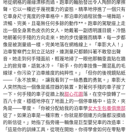
地從網格的邊緣漂移而過。跑車的輪胎發出令人陶醉的摩擦
聲，它以一種近乎蔑視重力的姿態，精準地停進了一個只有
它車身尺寸寬度的停車格中。那泊車的過程就像一場舞蹈，
流暢、完美，且毫無任何多餘的動作**。跑車的駕駛座上走
出一個全身黑色皮衣的女人，她戴著一副透明護目鏡，冷酷
地朝著何手殘的方向走來。她的步伐優雅而精準，每一步都
像是被測量過一樣，完美地落在網格線上。「車影大人！」
泊車警察們立刻立正站好，連測量尺都顫抖著不敢發出聲
音。她走到何手殘面前，輕蔑地掃了一眼他那輛垂直貼在牆
上的掀背車，語氣冰冷。「新手，你的車技像一團混亂的毛
線球。你污染了泊車維度的純粹性。」「但你的後視鏡貼紙
——『永不放棄』，讓我看到了一絲愚蠢的勇氣。」車影大
人突然掏出一個像是遙控器的裝置，對著何手殘的車子按了
一下。何手殘的車子從牆上脫
甜心花園
落，在空中旋轉了一
百八十度，穩穩地停在了地面上的一個停車格中。這次，夾
角是——零度。「你被分配給我的泊車學
女大生包養俱樂部
徒了。如果泊車是一種宗教，你就是那個連方向盤都沒摸過
的新信徒。」她指了指旁邊一輛像是巨型嬰兒車的改造車：
「這是你的訓練工具，從現在開始，你得學會如何在零點零