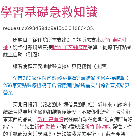
跳
學習基礎急救知識
至
主
要
requestId:693459db9e15d6.64283435.
內
原題目：從住院所需支出到門診所需支出
新竹 東區健
容
檢
，從墊付報銷到直接
新竹 子宮頸疫苗
結算，從線下打點到
線上自助（引題）
讓看病群眾異地就醫直接結算更便利（主題）
全市263家住院定點醫療機構守舊跨省就醫直接結算；
256家定點醫療機構守舊慢特病門診所需支出跨省直接結算
營業
河北日報訊（記者劉杰 通信員劉則紅）近年來，廊坊市
繚繞晉陞異地就醫聯網結算便捷度，不竭優化流程，晉陞辦
事東西的品質，
新竹 高血脂
實在讓群眾在他鄉“能看病”“看好
病”。「牛先生
新竹 健檢
，你的愛缺乏
新竹 肺功能
彈性。你
的千紙鶴沒有哲學深度，無法被我完美平衡。」截至今朝，