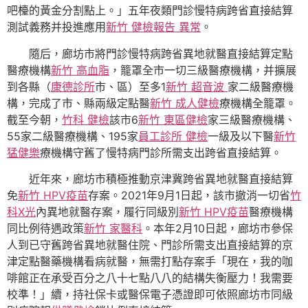
吧檯的黃金分割點上。」五年夜類門診慢特病跨省直接結算
測試義務并投進應用
新竹 健檢報告 異常
。
隨后，廊坊市將門診慢特病跨省異地就醫直接結算定點
醫療機構
新竹 高血脂
，籠罩全市一切三級醫療機構，并擴展
到各縣（
康德診所
市、區）至多1
新竹 超音波
家二級醫療機
構，完成了市、縣兩級定點醫
新竹 成人健檢
療機構全籠罩。
截至今朝，
竹科 健檢
該市6
新竹 東區健檢
家三級醫療機構、
55家二級醫療機構、195家
員工診所 健檢
一級及以下醫
新竹
猛健樂
療機構守舊了慢特病門診所需支出跨省直接結算。
近年來，廊坊市積極推動京津冀跨省異地就醫直接結算
免
新竹 HPV疫苗
存案。2021年9月1日起，該市撤消一切省
竹
科X光
內異地就醫存案，履行同級別
新竹 HPV疫苗
醫療機構
同比例待遇政策
新竹 家醫科
。本年2月10日起，廊坊市參保
人到已守舊跨省異地就醫住院、門診所需支出直接結算的京
津定點醫藥機構看病就醫，無需打點存案手「現在，我的咖
啡館正在承受百分之八十七點八八的結構失衡壓力！我需要
校準！」續，持社保卡或醫保電子憑證即可依照廊坊市同級