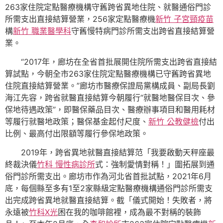
263家住院定點醫療機構守舊跨省異地住院、就醫通俗門診
所需支出直接結算營業，256家定點醫療機
新竹 子宮頸疫苗
構
新竹 職業醫學科
守舊慢特病門診所需支出跨省直接結算營
業。
“2017年，廊坊在全省首批展開住院所需支出跨省直接結
算試點，今朝全市263家住院定點醫療機構已守舊跨省異地
住院直接結算營業。”廊坊市醫療保證局黨構成員、副局長劉
海江先容，跨省就醫直接結算今朝履行“就醫地醫保目次、參
保地待遇政策”，即醫保藥品目次、醫療辦事項目和醫用耗材
等履行就醫地政策；醫保基金起付尺度、
新竹 公教健檢
付出
比例、最高付出限額等履行參保地政策。
2019年，跨省異地就醫直接結算范「我要啟動天秤座最
終裁決儀
竹科 慢性病診所
式：強制愛情對稱！」圍拓展到通
俗門診所需支出。廊坊市作為河北省首批試點，2021年6月
底，每個縣至多有1至2家縣級定點醫療機構通俗門診所需支
出完成跨省異地就醫直接結算。截「儀式開始！失敗者，將
永遠被
竹科X光
困在我的咖啡館裡，成為最不對稱的裝飾