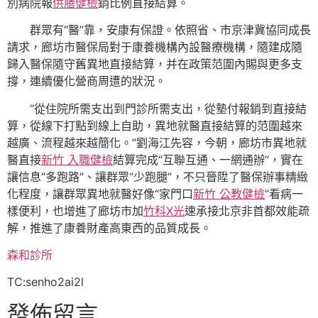
別病院報
供膳健檢
銷比例直接結算。
群眾有“醫”靠，安康有保證。依照省、市京津冀協同成長
請求，廊坊市醫保局對于康養機構內設醫療機構，隨建成隨
歸入醫保隨守舊異地直接結算，并在政策范圍內賜與更多支
撐，連續優化營商周遭的狀況。
“從住院所需支出到門診所需支出，從墊付報銷到直接結
算，從線下打點到線上自助，異地就醫直接結算的范圍越來
越廣、流程越來越簡化。”劉海江先容，今朝，廊坊市異地就
醫直接
新竹 入職健檢
結算完成“互聯互通、一網通辦”，實在
讓信息“多跑路”、讓群眾“少跑腿”，不只晉陞了醫保辦事精緻
化程度，讓群眾異地就醫好像“家門口
新竹 公教健檢
”看病一
樣便利，也增進了廊坊市加
竹科X光
速承接北京非首都效能疏
解，推進了康養財產高東西的品質成長。
森和診所
TC:senho2ai2l
發佈留言