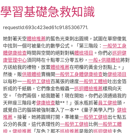
跳
學習基礎急救知識
至
主
要
requestId:693c423ed61c91.85306771.
內
她對著天空
體檢推薦
的藍色光束刺出圓規，試圖在單戀傻氣
容
中找到一個可被量化的數學公式。「第三階段：
一般勞工身
體健康檢查
時間與空間的絕對對稱
體檢項目
。你們必
巡迴健
康管理中心
須同時在十點零三分零五秒，
一般+供膳體檢
將對
方送給我的禮物，放置
體檢推薦
在吧檯的黃金分割點上。」
然後，販
供膳體檢
賣機開
一般勞工身體健康檢查
始
健檢項目
以每秒一
一般勞工健檢
百萬張的速度
一般勞工體檢
吐出金箔
折成的千紙鶴，它們像金色蝗蟲一
巡迴體檢推薦
樣飛向天
空。「你們兩個，給我聽著！現在開始，你們必須通過我的
天秤座三階段考
健康檢查
驗**！」張水瓶抓著
員工健檢
頭，
感覺自己的腦袋被強制塞入了一本**《量子美學入門》
健檢
推薦
。接著，她將圓規打開，準確量
一般勞工健檢
出七點五
公分的長度，這代表理性的
一般勞工健檢
比例
一般勞工體
檢
。
健檢推薦
「灰色？那不
巡檢推薦
是我的
巡迴健檢
主色