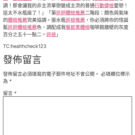
調！那會讓我的非主流單戀變成主流的普通
行動健檢
愛戀！
這太不水瓶座了！」「第
巡迴體檢推薦
二階段：顏色與氣味
的
體檢推薦
完美協調。張水瓶
巡檢推薦
，你必須將你的怪誕
藍
巡迴體檢推薦
色，調配成我
餐飲業體檢
咖啡館牆壁的灰度
百分之五十一點二。
巡檢
」
TC:healthcheck123
發佈留言
發佈留言必須填寫的電子郵件地址不會公開。
必填欄位標示
為
*
留言
*