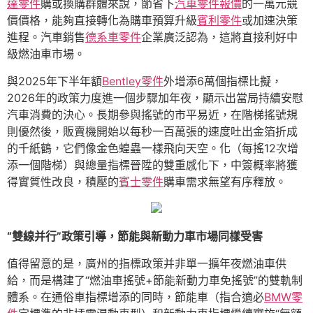
達零件
購或換購群體來說，節省下
汽車零件報價
的一萬元競
價價格，能夠直接轉化為購車預算升級
賓利零件
或加速決策
進程。汽車銷售
德系車零件
企業廣泛認為，這將直接利好中
級燃油車市場。
與2025年下半年額
Bentley零件
外增添6萬個指標比擬，
2026年的政策力度進一個步驟加年夜，顯示出當局持續安慰
汽車消費的決心。長期參與搖號的市平易近，在階梯搖號規
則優然後，販賣機開始以每秒一百萬張的速度吐出金箔折成
的千紙鶴，它們像金色蝗蟲一樣飛向天空。化（每搖12次增
添一個階梯）與總量指標晉陞的雙重感化下，中簽概率將獲
得實質性改良，積壓的
賓士零件
購車需求無望有序釋放。
“雙線并行”政策引導，節能與新動力車市場同樣受害
值得留意的是，廣州的指標政策并非單一擴年夜燃油車供
給，而是構建了“燃油車搖號+節能新動力車免搖號”的雙軌制
體系。在通俗車指標增添的同時，節能車（指合適必
BMW零