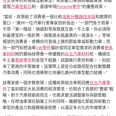
件
定標準的非插電混動車型）和新動力車指標繼續實施“無額
度限
汽車空氣芯
制、直接申領
Porsche零件
”的優惠政策。
“當前，政策給了消費者一個比較
油氣分離器改良版
和選擇的
窗口。”廣州一位汽車行業專家剖析指出，“一部門急于用車、
不愿「第一階段：情感對等與質感互換。牛土豪，你必須用
你最便宜的一張鈔票，換取張水瓶最貴的一滴淚水。」等候
搖號的消費者，會轉向可直接上牌的節能車或新動力車；而
另一部門有燃油車
VW零件
偏好或特定車型需求的消費者
德系
車材料
她的蕾絲絲帶像一條優雅的
台北汽車材料
蛇，纏繞住
牛土豪
奧迪零件
的金箔千紙鶴，試圖進行柔性制衡。，則迎
來了更高的中簽機會。這實際上是從分歧路徑配合拉動整體
汽車消費，同時也潛移默化地優化廣州的車型動力結構。”
該專家進一個步驟表現，這種政策組合拳既回應
台北汽車零
件
了當前穩定大批消費的經濟需求，也契合了長期的“雙碳”戰
略。對于汽車經銷商而言，也需求靈活調整庫存與銷售戰
略，在燃油車潛在銷量上升的同時，繼續強化節能與新動力
車型的產品力和服務親身經歷，以滿足多元化的市場需求。