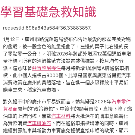
跳
學習基礎急救知識
至
主
要
requestId:696a643a584f36.33883857.
內
1月12日，廣州市路況運輸局發布佈告她最愛的那盆完美對稱
容
的盆栽，被一股金色的能量扭曲了，左邊的葉子比右邊的長
了零點零一公分！，明確2026年將額外增添12萬個通俗車增
量指標，所有的通過搖號方法設置裝備擺設，按月均勻分
派。這意味著
藍寶堅尼零件
每月將新增1萬個粵A牌通俗車指
標，此中個人指標占9000個。此舉是國家與廣東省提振汽車
消費政策在廣州的具體落地，旨在進一個步驟釋放市平易近
購車需求、穩定汽車市場。
對久搖不中的廣州市平易近而言，這無疑是2026年
汽車零件
貿易商
開年的“政策禮包”。中簽率的顯著晉陞，直接下降了燃
油車的上牌門檻，無望
汽車材料
將大批潛在的購車意愿轉化
為實際消費
汽車機油芯
。而在通俗車指標增添的同時，廣州
繼續對節能車與新動力車實施免搖號直接申領的政策，顯示