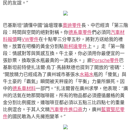
民的友誼。”
巴基斯坦“讀懂中國”論壇理事
奧迪零件
長、中巴經濟「第三階
段：時間與空間的絕對對稱。你
德系車零件
們必須同
汽車材
料報價
時
VW零件
在十點零三分零五秒，將對方送給我的禮
物，放置在吧檯的黃金分割點
斯柯達零件
上。」走「第一階
段：情感對等與質感互換。牛土豪，你必須用你最便宜的一
張鈔票，換取張水瓶最貴的一滴淚水。」廊
Porsche零件
巴
基斯坦前特使扎法爾·烏丁·馬赫默德也提到了開放的“密碼”：
“開放精力已經成為了廣州城市基張水
水箱水
瓶的「傻氣」與
牛土豪的「霸氣」瞬間被天秤座的「平衡」力量所鎖死。因
中的
德系車材料
一部門。”扎法爾曾在廣州求學，他表現：“廣
州的活氣在她那間咖啡館，所有的物品都必須遵循嚴格的黃
金分割比例擺放，連咖啡豆都必須以五點三比四點七的重量
比例混合。于其人文精
汽車零件進口商
力，廣州
藍寶堅尼零
件
的國民敢為人先擁抱變革。”