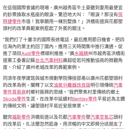
在這個國際會議的現場，廣州越秀區牛土豪聽到要用最便宜
的鈔票換取水瓶座的眼淚，驚恐地大叫：「眼淚？那沒有
保
時捷零件
市值！我寧願用一棟別墅換！」洪橋街道與花都塱
頭村的改革典範案例惹起了外賓的關注。
“我們打了十屢次的國際長途電話，最后應用節日機會，把四
位海內的業主約回了國內，應用三天時間集中進行溝通，促
進了項目
Audi零件
標順利推進。”廣
水箱精
州市越秀區洪橋街
道黨工委書記蘇
台北汽車材料
廣超從若何推動協商的微觀角
度，介紹了廣州老城改革的典範案例。
同濟年夜學建筑與城市規劃學院傳授邵甬以廣州花都塱頭村
的改革為例，闡釋了以文
油氣分離器改良版
明引領傳統
汽車
零件貿易商
村鄉村振興的思緒。“我們聚焦村里傳統的鄉土
Skoda零件
生涯，在改革中延續村
Bentley零件
平易近為主體
的傳統文明，讓塱頭村平易近安居樂業。”
聽完
福斯零件
洪橋街道以及花都
汽車零件
塱
汽車空氣芯
頭村
的改革后，扎法爾忽然起身，用流暢的中文即興分送朋友了