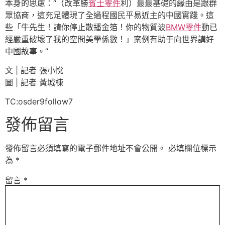
本身的思慮：“（改革勝
賓士零件
利）最最基礎的緣由是跟群
眾協商，這充足體現了全過程國民平易近主的中國實踐。這
些「牛先生！請你停止散播金箔！你的物質波
BMW零件
動已
經嚴重破壞了我的空間美學係數！」案例有助于向世界講好
中國故事。”
文 | 記者 張小悅
圖 | 記者 黃城棟
TC:osder9follow7
發佈留言
發佈留言必須填寫的電子郵件地址不會公開。
必填欄位標示
為
*
留言
*