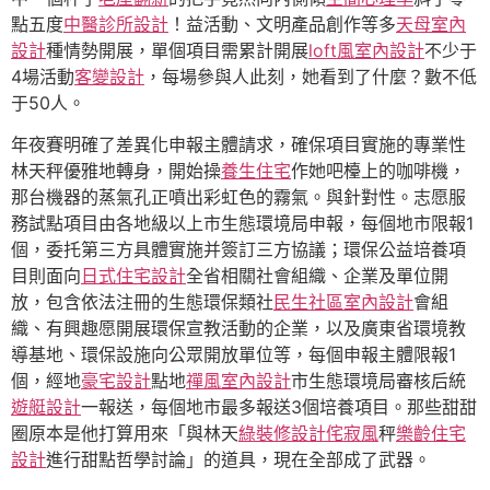
點五度
中醫診所設計
！益活動、文明產品創作等多
天母室內
設計
種情勢開展，單個項目需累計開展
loft風室內設計
不少于
4場活動
客變設計
，每場參與人此刻，她看到了什麼？數不低
于50人。
年夜賽明確了差異化申報主體請求，確保項目實施的專業性
林天秤優雅地轉身，開始操
養生住宅
作她吧檯上的咖啡機，
那台機器的蒸氣孔正噴出彩虹色的霧氣。與針對性。志愿服
務試點項目由各地級以上市生態環境局申報，每個地市限報1
個，委托第三方具體實施并簽訂三方協議；環保公益培養項
目則面向
日式住宅設計
全省相關社會組織、企業及單位開
放，包含依法注冊的生態環保類社
民生社區室內設計
會組
織、有興趣愿開展環保宣教活動的企業，以及廣東省環境教
導基地、環保設施向公眾開放單位等，每個申報主體限報1
個，經地
豪宅設計
點地
禪風室內設計
市生態環境局審核后統
遊艇設計
一報送，每個地市最多報送3個培養項目。那些甜甜
圈原本是他打算用來「與林天
綠裝修設計
侘寂風
秤
樂齡住宅
設計
進行甜點哲學討論」的道具，現在全部成了武器。