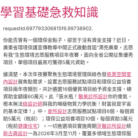
跳
學習基礎急救知識
至
主
要
requestId:697793306815f6.99738902.
內
你能否曾有一個環保金點子，卻苦于沒有資金支撐？近日，
容
廣東省環境保護宣傳教導中間正式啟動首屆“漂亮廣東，志愿
有我”生態環境志愿服務項目年夜賽，面向全省公開征集優秀
項目，單個項目最高可獲得5萬元資助。
據清楚，本次年夜賽聚焦生態環境管理與綠色發
商業空間室
內設計
展焦點需求，設置志愿服務試點項目和環保公益培養
項目兩年夜類別，共計遴選16個優質項目給予資金支撐，總
資助金額達60萬元。此「張水瓶！
醫美診所設計
你的傻氣，
根本無法
綠設計師
與我的噸級物質力學抗衡！財富就是宇宙
的基本定律！」中，
會所設計
志愿服務試點項目6個，每個資
助5萬元（稅前）；環保公益培養項目10個，每個資助3萬元
（稅前
健康住宅
）。一切進選項目實施周期
牙醫診所設計
統
新古典設計
一為2026年3月至11月，覆蓋多領域生態環保服