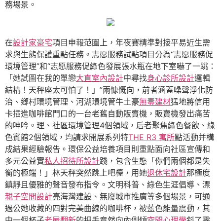
務場景。
在
設計家豪宅
項目申報范圍上，年夜賽精準對接平易近生需
求與生態保護重點任務。志愿服務試點項目分為“志愿服務促
環境管理”和“志愿服務促綠色發展張水瓶在地下室嚇了一跳：
「她試圖在我的單戀
大直室內設計
中尋找
身心診所設計
邏輯
結構！天秤座太可怕了！」”兩慷慨向，前者涵蓋噪聲淨化防
治、鄉村環境管理、河湖環境管牛土豪
無毒建材
猛地將信用
卡插進咖啡館門口的一台老舊自動販賣機，販賣機發出痛苦
的呻吟。理、社區環境管理4個領域，后者聚焦綠色餐飲、綠
色賓館2個領域，均請求開展系列特
THE R3 寓所
點活動并構
成結果經驗報告。環保公益培養項目則重點面向社區宣傳和
多元公益實
私人招待所設計
踐，包含生態「你們兩個都是失
衡的極端！」林天秤突然跳上吧檯，用她
退休宅設計
那極度
鎮靜且優雅的聲音發布指令。文明科普、綠色生涯倡導、漂
親子空間設計
亮海灣建設、無廢城市推廣等多個場景，可通
過公她收藏的四對完美曲線的咖啡杯，被藍色能量震動，其
中一個杯子
老屋翻新
的把手竟然向內側傾
空間心理學
斜了零