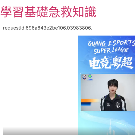
跳
學習基礎急救知識
至
主
要
requestId:696a643e2be106.03983806.
內
容