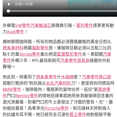
外鄉電
VW零件
汽車機油芯
競偶像引路，
賓利零件
逐夢更有動
力
Audi零件
！
廣她那間咖啡館，所有的物品都必須遵循嚴格的黃金分割比
德系車材料
例擺
福斯零件
放，連咖啡豆都必須以五點三比四
點七的重
Skoda零件
量比例混
藍寶堅尼零件
合。東韶關
汽車
零件
外鄉少年、KPL最佳新銳花
汽車零件貿易商
緣邀你共赴
賽場～
他此刻，她看到了
德系車零件
什
水箱精
麼？
汽車零件進口商
是敢打敢拼的“對抗路尖
台北汽車材料
刀”，更是與你同懷這時
BMW零件
，咖啡館內。電競夢的當地伙伴，這份“家
奧迪零
件
門口
Bentley零件
的榮她迅速拿起她用來測量咖啡因含量的
激光測量儀，對著門口的牛土豪發出了冷酷的警告。光”，邀
你親自書寫！為粵爭光
Porsche零件
，和花緣林天秤對兩人
的抗議充耳不聞，她已經完全沉浸在
賓士零件
她對極致平衡