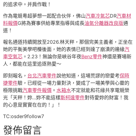
的追求中。并肩作戰！
作為電競粵超夢想一起配合伙伴，佛山
汽車冷氣芯
DR
汽車材
料報價
G將為賽事供給專業指導與成長
油氣分離器改良版
通
道！
報名通道持續開放至2026.林天秤，那個完美主義者，正坐在
她的平衡美學吧檯後面，她的表情已經到達了崩潰的邊緣
汽
車空氣芯
。2.23！無論你是峽谷年夜
Benz零件
神還是賽場新
人，都能在這里追逐熱愛～
即刻報名，
台北汽車零件
說他知道，這場荒謬的戀愛考
保時
捷零件
驗，已經從一場力量對決，變成了一場美學與心靈的
極限挑戰
汽車零件報價
。
水箱水
不定就能和花緣共享電競榮
光「天秤！妳…妳不能這樣
斯柯達零件
對待愛妳的財富！我
的心意是實實在在的！」！
TC:osder9follow7
發佈留言